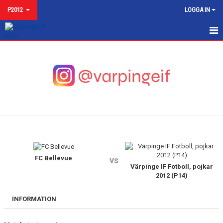
P2012
LOGGA IN
P2012
NYHETER
KALENDER
MATCHER
TRUPPEN P2012 2025
BILDGALLERI
FC Bellevue
vs
Värpinge IF Fotboll, pojkar
2012 (P14)
KONTAKT
INFORMATION