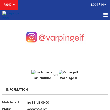
P2012
LOGGA IN
P2012
NYHETER
KALENDER
MATCHER
TRUPPEN P2012 2025
vs
BILDGALLERI
Eskilsminne
Värpinge IF
KONTAKT
INFORMATION
Matchstart:
fre 31 juli, 09:00
Plats:
Aggarpsvallen