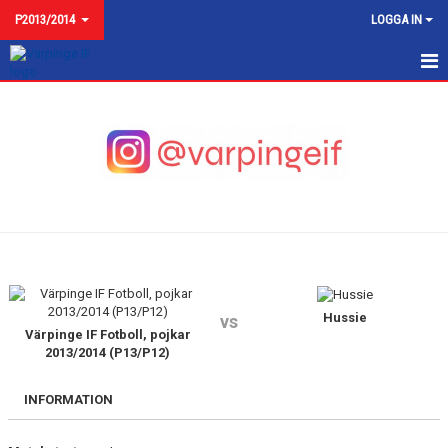
P2013/2014
LOGGA IN
P2013/2014
NYHETER
KALENDER
MATCHER
TRUPPEN
BILDGALLERI
Hussie
vs
Värpinge IF Fotboll, pojkar
2013/2014 (P13/P12)
KONTAKT
INFORMATION