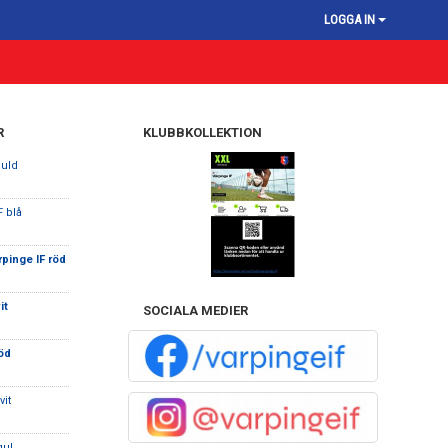
LOGGA IN
R
KLUBBKOLLEKTION
guld
F blå
rpinge IF röd
it
SOCIALA MEDIER
öd
vit
gul