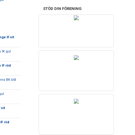
STÖD DIN FÖRENING
nge IF vit
 IK gul
 IF röd
ens BK blå
gul
 vit
IF röd