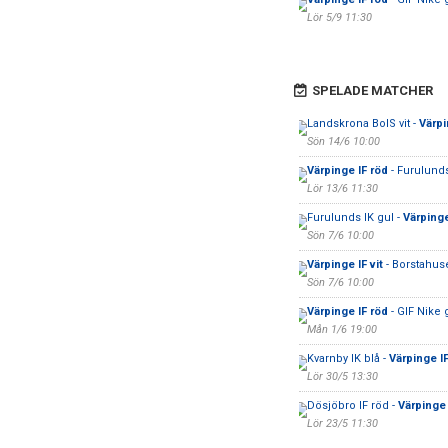
Lör 5/9 11:30
SPELADE MATCHER
Landskrona BoIS vit -
Värpi
Sön 14/6 10:00
Värpinge IF röd
- Furulunds
Lör 13/6 11:30
Furulunds IK gul -
Värpinge
Sön 7/6 10:00
Värpinge IF vit
- Borstahus
Sön 7/6 10:00
Värpinge IF röd
- GIF Nike 
Mån 1/6 19:00
Kvarnby IK blå -
Värpinge IF
Lör 30/5 13:30
Dösjöbro IF röd -
Värpinge 
Lör 23/5 11:30