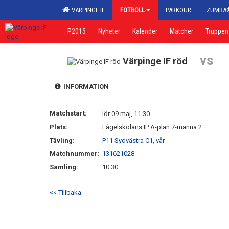
VÄRPINGE IF
FOTBOLL
PARKOUR
ZUMBA
P2015
Nyheter
Kalender
Matcher
Truppen
vs
Värpinge IF röd
INFORMATION
Matchstart:
lör 09 maj, 11:30
Plats:
Fågelskolans IP A-plan 7-manna 2
Tävling:
P11 Sydvästra C1, vår
Matchnummer:
131621028
Samling:
10:30
<< Tillbaka