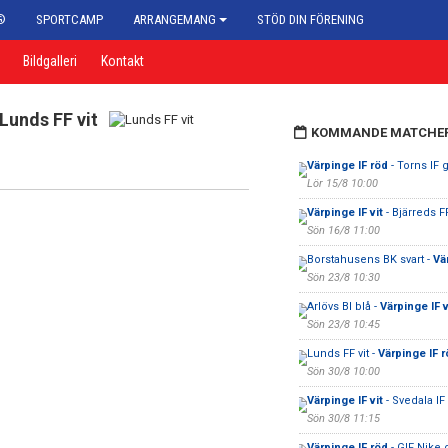
®
SPORTCAMP
ARRANGEMANG
STÖD DIN FÖRENING
Bildgalleri
Kontakt
Lunds FF vit
KOMMANDE MATCHE
Värpinge IF röd
- Torns IF 
Lör 15/8 10:00
Värpinge IF vit
- Bjärreds F
Sön 16/8 11:00
Borstahusens BK svart -
Vä
Sön 23/8 10:30
Arlövs BI blå -
Värpinge IF v
Sön 23/8 10:45
Lunds FF vit -
Värpinge IF r
Sön 30/8 10:00
Värpinge IF vit
- Svedala IF 
Sön 30/8 11:15
Värpinge IF röd
- GIF Nike 