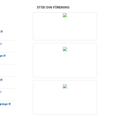
STÖD DIN FÖRENING
IF
ul
e IF
IF
t
pinge IF