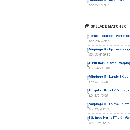
Sön 27/9 09:30
SPELADE MATCHER
Torns IF orange -
Värpinge 
Sön 7/6 10:00
Värpinge IF
- Bjärreds FF g
Sön 31/5 09:30
Furulunds IK svart -
Värping
Lör 23/5 10:00
Värpinge IF
- Lunds BK gul
Lör 9/5 11:30
Dösjöbro IF röd -
Värpinge 
Lör 2/5 10:00
Värpinge IF
- Eslövs BK svar
Sön 26/4 11:30
Kävlinge Harrie FF blå -
Vär
Sön 19/4 12:00