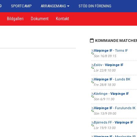
®
SPORTCAMP
ARRANGEMANG
STÖD DIN FÖRENING
Bildgalleri
Dokument
Kontakt
KOMMANDE MATCHE
Värpinge IF
- Torns IF
Sön 16/8 09:15
Eslöv -
Värpinge IF
Lör 22/8 10:00
Värpinge IF
- Lunds BK
Fre 28/8 18:30
Kävlinge -
Värpinge IF
Sön 6/9 11:30
Värpinge IF
- Furulunds IK
Sön 13/9 09:00
Bjärreds FF -
Värpinge IF
Lör 19/9 13:00
Värpinge IF
- Maglasäte IP