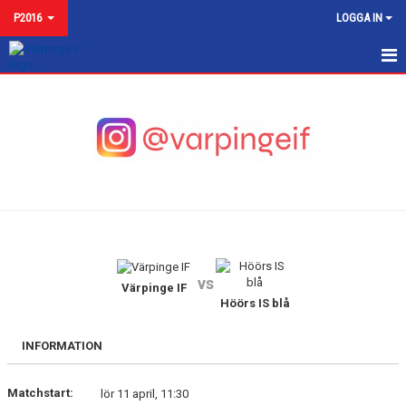
P2016
LOGGA IN
P2016
NYHETER
KALENDER
MATCHER
TRUPPEN
vs
BILDGALLERI
Värpinge IF
Höörs IS blå
DOKUMENT
INFORMATION
KONTAKT
Matchstart:
lör 11 april, 11:30