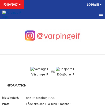
F2016/2017
LOGGA IN
F2016
NYHETER
KALENDER
MATCHER
TRUPPEN
vs
BILDGALLERI
Värpinge IF
Dösjöbro IF
DOKUMENT
INFORMATION
KONTAKT
Matchstart:
sön 12 oktober, 10:00
Plats:
Fågelskolans IP A-plan 5-manna 1