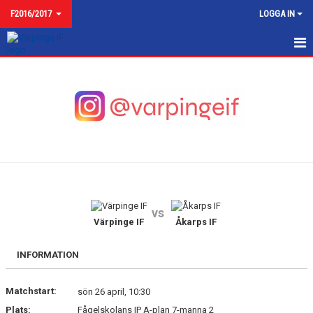
F2016/2017
LOGGA IN
F2016
NYHETER
KALENDER
MATCHER
TRUPPEN
vs
BILDGALLERI
Värpinge IF
Åkarps IF
DOKUMENT
INFORMATION
KONTAKT
Matchstart:
sön 26 april, 10:30
Plats:
Fågelskolans IP A-plan 7-manna 2