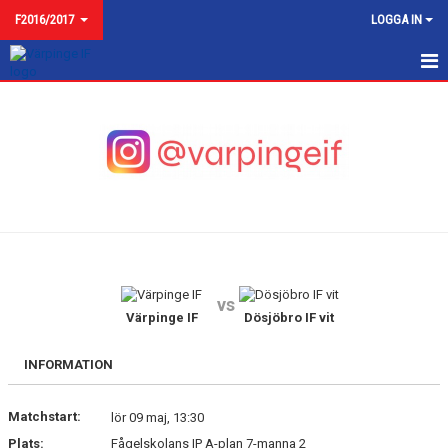
F2016/2017
LOGGA IN
F2016
NYHETER
KALENDER
MATCHER
TRUPPEN
vs
BILDGALLERI
Värpinge IF
Dösjöbro IF vit
DOKUMENT
INFORMATION
KONTAKT
Matchstart:
lör 09 maj, 13:30
Plats:
Fågelskolans IP A-plan 7-manna 2