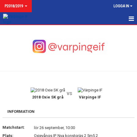
P2018/2019
LOGGA IN
NYHETER
KALENDER
MATCHER
TRUPPEN
BILDGALLERI
vs
DOKUMENT
2018 Oxie SK grå
Värpinge IF
KONTAKT
INFORMATION
Matchstart:
lör 26 september, 10:00
Plats:
Oxievångs IP, Nya konstgräs 2 5m5 2