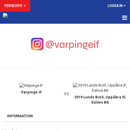
P2018/2019
LOGGA IN
NYHETER
KALENDER
MATCHER
TRUPPEN
BILDGALLERI
DOKUMENT
Värpinge IF
vs
2019 Lunds BoIS, Uppåkra IF,
Eslövs BK
KONTAKT
INFORMATION