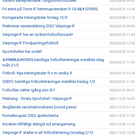
Vårens seriepremiärer i ungdomsfotbollen
2022-04-04 09:51
Fri entré på Torns IF hemmapremiärer 9-10/4&#129505;
2022-03-31 15:44
Korrigerade träningstider lördag 12/3
2022-03-08 11:15
Preliminär serieindelning 2022 Värpinge IF
2022-03-02 09:45
Värpinge IF har en ny Barnfotbollscoach!
2022-02-25 11:43
Värpinge IF Fördjupningsfotboll
2022-02-22 12:55
Sportchefen har ordet!
2022-02-22 10:51
&#9888;&#65039;Samtliga fotbollsträningar inställda idag
2022-02-21 11:47
mån 21/2
Fotboll: Nya träningstider fr.o.m vecka 9
2022-02-10 14:26
(OBS!) Samtliga fotbollsträningar inställda tisdag 1/2
2022-02-01 11:01
Fotbollen sätter igång sön 9/1
2022-01-07 09:21
Peshang - första Sportchef i Värpinge IF
2021-12-20 16:02
Angående vaccinationsbevis (covid-pass)
2021-12-15 11:14
Romelecupen 2022 spelschema
2021-12-07 11:02
Kiosken tillfälligt stängd vid arrangemang
2021-12-06 11:10
Värpinge IF ställer in all fotbollsträning torsdag 2/12
2021-12-02 10:25