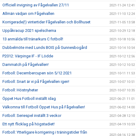
Officiell invigning av Fågelvallen 27/11
2021-11-24 12:41
Allmän vädjan om Fågelvallen
2021-11-10 12:24
Korrigerade(!) vintertider Fågelvallen och Bollhuset
2021-11-05 13:58
Uppåkracup 2021 spelschema
2021-10-29 12:18
13 anmälda till tränarkurs C fotboll!
2021-10-18 10:56
Dubbelmöte med Lunds BOIS på Gunnesbogård
2021-10-14 10:54
P2012: Värpinge IF - IF Lödde
2021-10-12 12:56
Dammatch på Fågelvallen!
2021-10-12 10:52
Fotboll: Decembercupen sön 5/12 2021
2021-10-11 11:53
Fotboll: Snart är vi på Fågelvallen igen!
2021-10-07 10:51
Fotboll: Höstnyheter
2021-10-07 10:35
Öppet Hus Fotboll inställt idag
2021-06-21 11:01
Välkomna till Fotboll Öppet Hus på Fågelvallen!
2021-06-02 14:00
Fotboll: Seriespel inställt 3 veckor
2021-04-28 12:10
Ett nytt flicklag på högstadiet!
2021-04-19 10:59
Fotboll: Ytterligare korrigering i träningstider från
2021-04-16 12:38