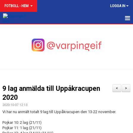
FOTBOLL - HEM
LOGGA IN
VÄRPINGE IF FOTBOLL
NYHETER
AVGIFTER
KALENDER
AKTIV I VÄRPINGE IF
9 lag anmälda till Uppåkracupen
<
>
ATT VARA LEDARE I VIF
2020
2020-10-07 12:13
ATT VARA FÖRÄLDER I VIF!
Vi har nu anmält totalt 9 lag till Uppåkracupen den 13-22 november.
VISION
Pojkar 10: 2 lag (21/11)
Pojkar 11: 1 lag (21/11)
MATCHER