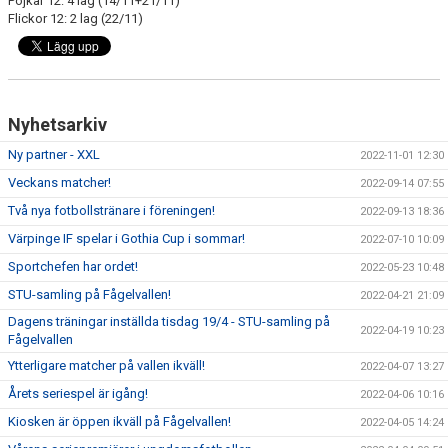
Pojkar 12: 4 lag (14/11+21/11)
Flickor 12: 2 lag (22/11)
MATCHRUTINER
ORGANISATION
Nyhetsarkiv
SPELFORM/TRÄNINGSFORM
Ny partner - XXL
2022-11-01 12:30
BARNFOTBOLLSCOACH
Veckans matcher!
2022-09-14 07:55
Två nya fotbollstränare i föreningen!
2022-09-13 18:36
Värpinge IF spelar i Gothia Cup i sommar!
2022-07-10 10:09
Sportchefen har ordet!
2022-05-23 10:48
STU-samling på Fågelvallen!
2022-04-21 21:09
Dagens träningar inställda tisdag 19/4 - STU-samling på
2022-04-19 10:23
Fågelvallen
Ytterligare matcher på vallen ikväll!
2022-04-07 13:27
Årets seriespel är igång!
2022-04-06 10:16
Kiosken är öppen ikväll på Fågelvallen!
2022-04-05 14:24