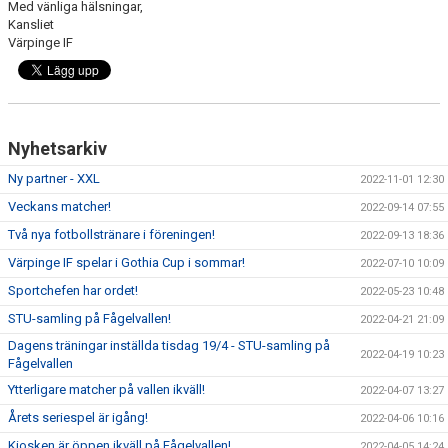
Med vänliga hälsningar,
Kansliet
MATCHRUTINER
Värpinge IF
ORGANISATION
SPELFORM/TRÄNINGSFORM
Nyhetsarkiv
BARNFOTBOLLSCOACH
Ny partner - XXL
2022-11-01 12:30
Veckans matcher!
2022-09-14 07:55
Två nya fotbollstränare i föreningen!
2022-09-13 18:36
Värpinge IF spelar i Gothia Cup i sommar!
2022-07-10 10:09
Sportchefen har ordet!
2022-05-23 10:48
STU-samling på Fågelvallen!
2022-04-21 21:09
Dagens träningar inställda tisdag 19/4 - STU-samling på
2022-04-19 10:23
Fågelvallen
Ytterligare matcher på vallen ikväll!
2022-04-07 13:27
Årets seriespel är igång!
2022-04-06 10:16
Kiosken är öppen ikväll på Fågelvallen!
2022-04-05 14:24