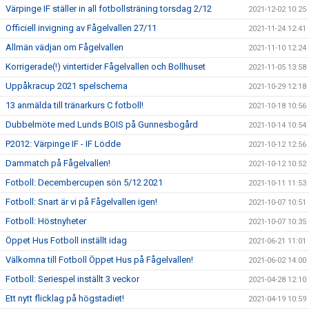
Värpinge IF ställer in all fotbollsträning torsdag 2/12
2021-12-02 10:25
Officiell invigning av Fågelvallen 27/11
2021-11-24 12:41
Allmän vädjan om Fågelvallen
2021-11-10 12:24
Korrigerade(!) vintertider Fågelvallen och Bollhuset
2021-11-05 13:58
Uppåkracup 2021 spelschema
2021-10-29 12:18
13 anmälda till tränarkurs C fotboll!
2021-10-18 10:56
Dubbelmöte med Lunds BOIS på Gunnesbogård
2021-10-14 10:54
P2012: Värpinge IF - IF Lödde
2021-10-12 12:56
Dammatch på Fågelvallen!
2021-10-12 10:52
Fotboll: Decembercupen sön 5/12 2021
2021-10-11 11:53
Fotboll: Snart är vi på Fågelvallen igen!
2021-10-07 10:51
Fotboll: Höstnyheter
2021-10-07 10:35
Öppet Hus Fotboll inställt idag
2021-06-21 11:01
Välkomna till Fotboll Öppet Hus på Fågelvallen!
2021-06-02 14:00
Fotboll: Seriespel inställt 3 veckor
2021-04-28 12:10
Ett nytt flicklag på högstadiet!
2021-04-19 10:59