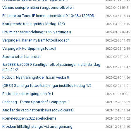
Vårens seriepremiärer i ungdomsfotbollen
2022-04-04 09:51
Fri entré på Torns IF hemmapremiärer 9-10/4&#129505;
2022-03-31 15:44
Korrigerade träningstider lördag 12/3
2022-03-08 11:15
Preliminär serieindelning 2022 Värpinge IF
2022-03-02 09:45
Värpinge IF har en ny Barnfotbollscoach!
2022-02-25 11:43
Värpinge IF Fördjupningsfotboll
2022-02-22 12:55
Sportchefen har ordet!
2022-02-22 10:51
&#9888;&#65039;Samtliga fotbollsträningar inställda idag
2022-02-21 11:47
mån 21/2
Fotboll: Nya träningstider fr.o.m vecka 9
2022-02-10 14:26
(OBS!) Samtliga fotbollsträningar inställda tisdag 1/2
2022-02-01 11:01
Fotbollen sätter igång sön 9/1
2022-01-07 09:21
Peshang - första Sportchef i Värpinge IF
2021-12-20 16:02
Angående vaccinationsbevis (covid-pass)
2021-12-15 11:14
Romelecupen 2022 spelschema
2021-12-07 11:02
Kiosken tillfälligt stängd vid arrangemang
2021-12-06 11:10