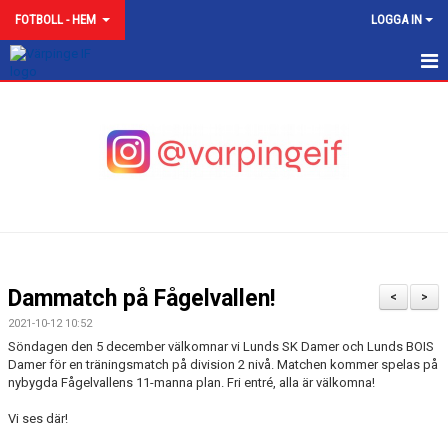
FOTBOLL - HEM
LOGGA IN
VÄRPINGE IF FOTBOLL
NYHETER
AVGIFTER
KALENDER
AKTIV I VÄRPINGE IF
Dammatch på Fågelvallen!
<
>
ATT VARA LEDARE I VIF
2021-10-12 10:52
Söndagen den 5 december välkomnar vi Lunds SK Damer och Lunds BOIS
ATT VARA FÖRÄLDER I VIF!
Damer för en träningsmatch på division 2 nivå. Matchen kommer spelas på
nybygda Fågelvallens 11-manna plan. Fri entré, alla är välkomna!
VISION
Vi ses där!
MATCHER