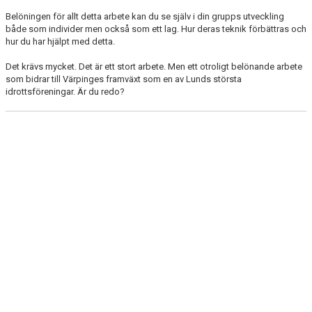
Belöningen för allt detta arbete kan du se själv i din grupps utveckling
MATCHRUTINER
både som individer men också som ett lag. Hur deras teknik förbättras och
hur du har hjälpt med detta.
ORGANISATION
Det krävs mycket. Det är ett stort arbete. Men ett otroligt belönande arbete
som bidrar till Värpinges framväxt som en av Lunds största
SPELFORM/TRÄNINGSFORM
idrottsföreningar. Är du redo?
BARNFOTBOLLSCOACH