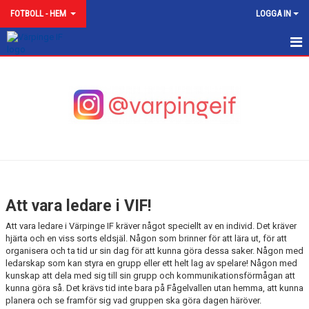
FOTBOLL - HEM
LOGGA IN
VÄRPINGE IF FOTBOLL
NYHETER
AVGIFTER
KALENDER
AKTIV I VÄRPINGE IF
Att vara ledare i VIF!
ATT VARA LEDARE I VIF
Att vara ledare i Värpinge IF kräver något speciellt av en individ. Det kräver
hjärta och en viss sorts eldsjäl. Någon som brinner för att lära ut, för att
ATT VARA FÖRÄLDER I VIF!
organisera och ta tid ur sin dag för att kunna göra dessa saker. Någon med
ledarskap som kan styra en grupp eller ett helt lag av spelare! Någon med
kunskap att dela med sig till sin grupp och kommunikationsförmågan att
VISION
kunna göra så. Det krävs tid inte bara på Fågelvallen utan hemma, att kunna
planera och se framför sig vad gruppen ska göra dagen häröver.
MATCHER