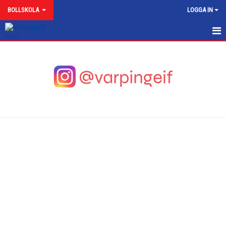
BOLLSKOLA
LOGGA IN
BOLLSKOLA
NYHETER
KALENDER
MATCHER
TRUPPEN
BILDGALLERI
KONTAKT