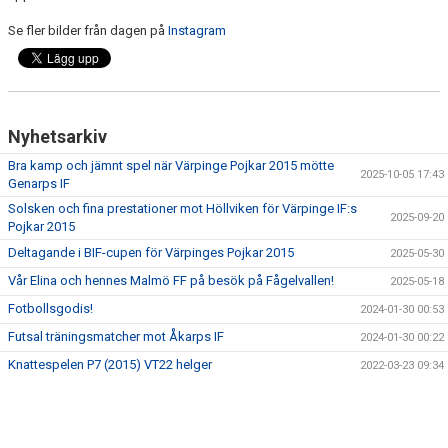
Se fler bilder från dagen på
Instagram
Nyhetsarkiv
Bra kamp och jämnt spel när Värpinge Pojkar 2015 mötte
2025-10-05 17:43
Genarps IF
Solsken och fina prestationer mot Höllviken för Värpinge IF:s
2025-09-20
Pojkar 2015
Deltagande i BIF-cupen för Värpinges Pojkar 2015
2025-05-30
Vår Elina och hennes Malmö FF på besök på Fågelvallen!
2025-05-18
Fotbollsgodis!
2024-01-30 00:53
Futsal träningsmatcher mot Åkarps IF
2024-01-30 00:22
Knattespelen P7 (2015) VT22 helger
2022-03-23 09:34