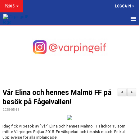
P2015
LOGGA IN
P2015
NYHETER
KALENDER
MATCHER
TRUPPEN
Vår Elina och hennes Malmö FF på
<
>
BILDGALLERI
besök på Fågelvallen!
2025-05-18
KONTAKT
Idag fick vi besök av "vår" Elina och hennes Malmö FF Flickor 15 som
mötte Värpinges Pojkar 2015. En välspelad och teknisk match. En kul
upplevelse för alla inblandade!