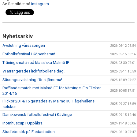
Se fler bilder på
Instagram
Nyhetsarkiv
Avslutning vårsäsongen
2026-06-12 06:54
Fotbollsfestival i Köpenhamn!
2026-05-15 06:16
Träningsmatch på klassiska Malmö IP
2026-03-30 07:01
Vi arrangerade Flickfotbollens dag!
2026-03-11 10:59
Säsongsavslutning för stjärnorna!
2025-12-09 07:27
Rafflande match mot Malmö FF för Värpinge IF:s Flickor
2025-10-05 17:51
2014/15
Flickor 2014/15 gästades av Malmö IK i Fågelvallens
2025-09-27 15:59
solsken
Dansksvensk fotbollsfestival i Kävlinge
2025-09-15 12:46
Inomhuscup i Uppåkra
2024-11-18 06:06
Studiebesök på Eledastadion
2024-06-10 07:47