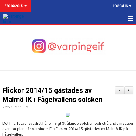
F2014/2015
LOGGA IN
F2013-2015
NYHETER
KALENDER
MATCHER
TRUPPEN
Flickor 2014/15 gästades av
<
>
BILDGALLERI
Malmö IK i Fågelvallens solsken
2025-09-27 15:59
KONTAKT
Det fina fotbollsvädret håller i sig! Strålande solsken och strålande insatser
även på plan när Värpinge IF:s Flickor 2014/15 gästades av Malmö IK på
Fågelvallen.