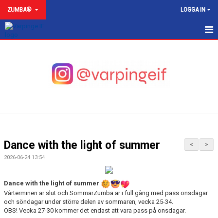
ZUMBA®
LOGGA IN
ZUMBA
NYHETER
AVGIFTER
SCHEMA
HUR ANMÄLER JAG MIG?
Dance with the light of summer
<
>
ANMÄLAN
2026-06-24 13:54
VÅRA INSTRUKTÖRER
Dance with the light of summer
Vårterminen är slut och SommarZumba är i full gång med pass onsdagar
KONTAKT
och söndagar under större delen av sommaren, vecka 25-34.
OBS! Vecka 27-30 kommer det endast att vara pass på onsdagar.