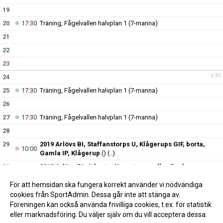
19
20
17:30
Träning, Fågelvallen halvplan 1 (7-manna)
21
22
23
v.35
24
25
17:30
Träning, Fågelvallen halvplan 1 (7-manna)
26
27
17:30
Träning, Fågelvallen halvplan 1 (7-manna)
28
29
2019 Arlövs BI, Staffanstorps U, Klågerups GIF, borta,
10:00
Gamla IP, Klågerup
()
(..)
30
2018 Arlövs BI vit borta, Kronetorpsvallen D-plan
09:00
(konstgräs) 5m5 1
(P8 Sydvästra turkos, höst (nybörjare))
(..)
För att hemsidan ska fungera korrekt använder vi nödvändiga
v.36
31
cookies från SportAdmin. Dessa går inte att stänga av.
Föreningen kan också använda frivilliga cookies, t.ex. för statistik
eller marknadsföring. Du väljer själv om du vill acceptera dessa.