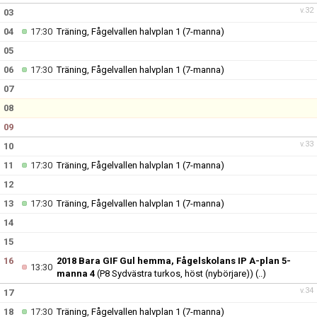
v.32
03
04
17:30
Träning, Fågelvallen halvplan 1 (7-manna)
05
06
17:30
Träning, Fågelvallen halvplan 1 (7-manna)
07
08
09
v.33
10
11
17:30
Träning, Fågelvallen halvplan 1 (7-manna)
12
13
17:30
Träning, Fågelvallen halvplan 1 (7-manna)
14
15
16
2018 Bara GIF Gul hemma, Fågelskolans IP A-plan 5-
13:30
manna 4
(P8 Sydvästra turkos, höst (nybörjare))
(..)
v.34
17
18
17:30
Träning, Fågelvallen halvplan 1 (7-manna)