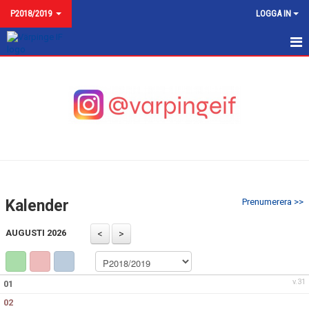
P2018/2019
LOGGA IN
NYHETER
KALENDER
MATCHER
TRUPPEN
BILDGALLERI
Kalender
Prenumerera >>
DOKUMENT
AUGUSTI 2026
KONTAKT
v.31
01
02