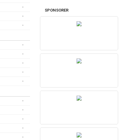
-
SPONSORER
-
-
-
-
-
-
-
-
-
-
-
-