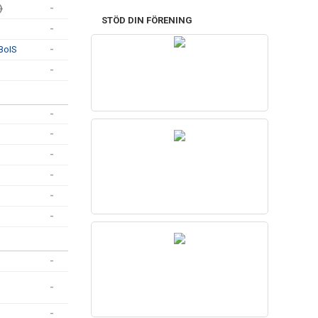
)
-
STÖD DIN FÖRENING
-
BoIS
-
-
-
-
-
-
-
-
-
-
-