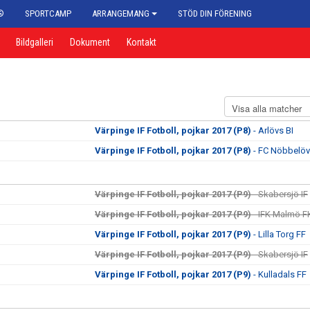
®
SPORTCAMP
ARRANGEMANG
STÖD DIN FÖRENING
Bildgalleri
Dokument
Kontakt
Värpinge IF Fotboll, pojkar 2017 (P8)
- Arlövs BI
Värpinge IF Fotboll, pojkar 2017 (P8)
- FC Nöbbelöv
Värpinge IF Fotboll, pojkar 2017 (P9)
- Skabersjö IF
Värpinge IF Fotboll, pojkar 2017 (P9)
- IFK Malmö F
Värpinge IF Fotboll, pojkar 2017 (P9)
- Lilla Torg FF
Värpinge IF Fotboll, pojkar 2017 (P9)
- Skabersjö IF
Värpinge IF Fotboll, pojkar 2017 (P9)
- Kulladals FF