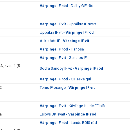
Värpinge IF röd
- Dalby GIF röd
Värpinge IF vit
- Uppåkra IF svart
Uppåkra IF vit -
Värpinge IF röd
Askeröds IF -
Värpinge IF vit
Värpinge IF röd
- Harlösa IF
Värpinge IF vit
- Genarps IF
, kvart 1 (5-
Södra Sandby IF vit -
Värpinge IF röd
Värpinge IF röd
- GIF Nike gul
2
Torns IF orange -
Värpinge IF vit
Värpinge IF vit
- Kävlinge Harrie FF blå
a
Eslövs BK svart -
Värpinge IF röd
Värpinge IF röd
- Lunds BOIS röd