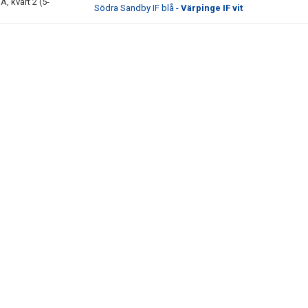
, kvart 2 (5-
Södra Sandby IF blå -
Värpinge IF vit