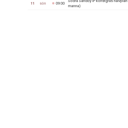
Södra Sandby IP konstgräs halvplan A
11
sön
09:00
manna)