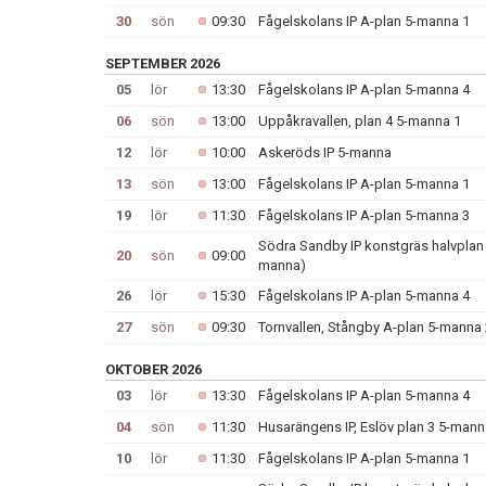
30
sön
09:30
Fågelskolans IP A-plan 5-manna 1
SEPTEMBER 2026
05
lör
13:30
Fågelskolans IP A-plan 5-manna 4
06
sön
13:00
Uppåkravallen, plan 4 5-manna 1
12
lör
10:00
Askeröds IP 5-manna
13
sön
13:00
Fågelskolans IP A-plan 5-manna 1
19
lör
11:30
Fågelskolans IP A-plan 5-manna 3
Södra Sandby IP konstgräs halvplan A
20
sön
09:00
manna)
26
lör
15:30
Fågelskolans IP A-plan 5-manna 4
27
sön
09:30
Tornvallen, Stångby A-plan 5-manna 
OKTOBER 2026
03
lör
13:30
Fågelskolans IP A-plan 5-manna 4
04
sön
11:30
Husarängens IP, Eslöv plan 3 5-mann
10
lör
11:30
Fågelskolans IP A-plan 5-manna 1