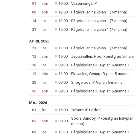
01
sön
10:00
Västervångs IP
08
sön
12:00
Fågelvallen halvplan 1 (7-manna)
14
lör
11:00
Fågelvallen halvplan 1 (7-manna)
21
lör
15:00
Fågelvallen halvplan 1 (7-manna)
APRIL 2026
11
lör
11:00
Fågelvallen halvplan 1 (7-manna)
12
sön
10:00
Jeppavallen, Höör konstgräs 5-man
18
lör
09:30
Fågelskolans IP A-plan 5-manna 1
19
sön
11:00
Ekevallen, Genarp B-plan 5-manna
25
lör
09:00
Snogeröds IP A-plan 5-manna
26
sön
09:30
Fågelskolans IP A-plan 5-manna 1
MAJ 2026
01
fre
15:00
Tolvans IP Lödde
Södra Sandby IP konstgräs halvplan A
03
sön
09:00
manna)
09
lör
13:30
Fågelskolans IP A-plan 5-manna 1