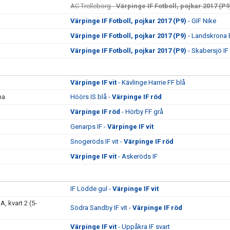
AC Trelleborg -
Värpinge IF Fotboll, pojkar 2017 (P9
Värpinge IF Fotboll, pojkar 2017 (P9)
- GIF Nike
Värpinge IF Fotboll, pojkar 2017 (P9)
- Landskrona 
Värpinge IF Fotboll, pojkar 2017 (P9)
- Skabersjö IF
Värpinge IF vit
- Kävlinge Harrie FF blå
na
Höörs IS blå -
Värpinge IF röd
Värpinge IF röd
- Hörby FF grå
Genarps IF -
Värpinge IF vit
Snogeröds IF vit -
Värpinge IF röd
Värpinge IF vit
- Askeröds IF
IF Lödde gul -
Värpinge IF vit
, kvart 2 (5-
Södra Sandby IF vit -
Värpinge IF röd
Värpinge IF vit
- Uppåkra IF svart