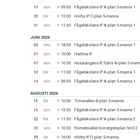
10
sön
09:30
Fågelskolans IP A-plan 5-manna 1
23
lör
13:00
Hörby IP C-plan 5-manna
31
sön
11:30
Fågelskolans IP A-plan 5-manna 1
JUNI 2026
03
ons
18:30
Fågelskolans IP A-plan 5-manna 1
07
sön
10:00
Harlösa IF
07
sön
10:30
Husarängens IP, Eslöv A-plan 5-man
13
lör
11:00
Fågelskolans IP A-plan 5-manna 1
14
sön
09:30
Fågelskolans IP A-plan 5-manna 1
AUGUSTI 2026
15
lör
10:00
Tornavallen B-plan 5-manna
16
sön
13:30
Fågelskolans IP A-plan 5-manna 1
22
lör
11:30
Fågelskolans IP A-plan 5-manna 2
23
sön
10:30
Romelevallen konstgräsplan 5m5 2
29
lör
16:00
Hörby IP D-plan 5-manna