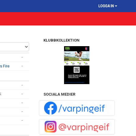
LOGGA IN
KLUBBKOLLEKTION
-
s Fire
-
-
K
-
SOCIALA MEDIER
-
-
-