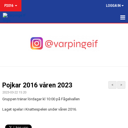
P2016
LOGGA IN
P2016
NYHETER
KALENDER
MATCHER
TRUPPEN
Pojkar 2016 våren 2023
<
>
BILDGALLERI
2023-03-22 15:20
Gruppen tränar lördagar kl 10:00 på Fågelvallen
DOKUMENT
Laget spelar i Knattespelen under våren 2016.
KONTAKT