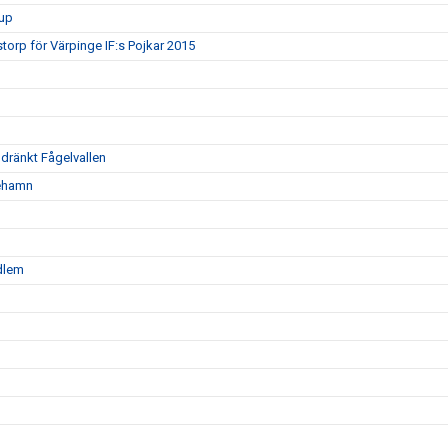
rup
torp för Värpinge IF:s Pojkar 2015
oldränkt Fågelvallen
nehamn
edlem