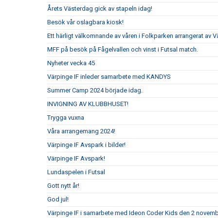
Årets Västerdag gick av stapeln idag!
Besök vår oslagbara kiosk!
Ett härligt välkomnande av våren i Folkparken arrangerat av V
MFF på besök på Fågelvallen och vinst i Futsal match.
Nyheter vecka 45
Värpinge IF inleder samarbete med KANDYS
Summer Camp 2024 började idag.
INVIGNING AV KLUBBHUSET!
Trygga vuxna
Våra arrangemang 2024!
Värpinge IF Avspark i bilder!
Värpinge IF Avspark!
Lundaspelen i Futsal
Gott nytt år!
God jul!
Värpinge IF i samarbete med Ideon Coder Kids den 2 novemb