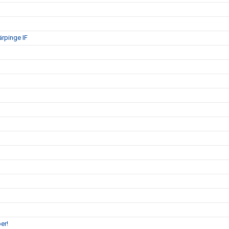
ärpinge IF
er!