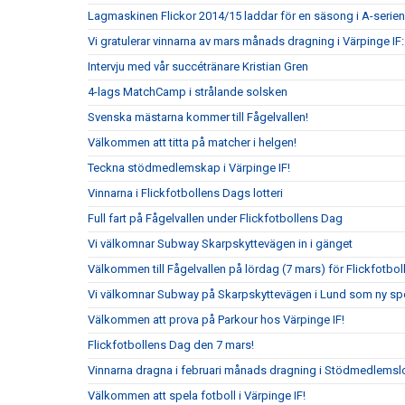
Lagmaskinen Flickor 2014/15 laddar för en säsong i A-serien
Vi gratulerar vinnarna av mars månads dragning i Värpinge IF
Intervju med vår succétränare Kristian Gren
4-lags MatchCamp i strålande solsken
Svenska mästarna kommer till Fågelvallen!
Välkommen att titta på matcher i helgen!
Teckna stödmedlemskap i Värpinge IF!
Vinnarna i Flickfotbollens Dags lotteri
Full fart på Fågelvallen under Flickfotbollens Dag
Vi välkomnar Subway Skarpskyttevägen in i gänget
Välkommen till Fågelvallen på lördag (7 mars) för Flickfotbo
Vi välkomnar Subway på Skarpskyttevägen i Lund som ny sp
Välkommen att prova på Parkour hos Värpinge IF!
Flickfotbollens Dag den 7 mars!
Vinnarna dragna i februari månads dragning i Stödmedlemslo
Välkommen att spela fotboll i Värpinge IF!