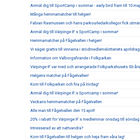
Anmäl dig till SportCamp i sommar - early bird fram till 10 maj
Många hemmamatcher till helgen!
Fabian Rasmussen och hans parkourledarkollegor fick utmär
Anmäl dig till Värpinge IF:s SportCamp i sommar!
Hemmamatcher på Fågelvallen i helgen!
Vi säger grattis till vinnarna i stödmedlemslotteriets aprildrag
Information om Valborgsfirande i Folkparken
Värpinge IF var med och arrangerade Folkparkshusets 50-år
Helgens matcher på Fågelvallen!
Kom till Folkparken och fira på lördag!
Anmäl dig till Värpinge IF:s Sportcamp i sommar!
Veckans hemmamatcher på Fågelvallen
Alle man till Fågelvallen den 15 april!
20% i rabatt för Värpinge IF:s medlemmar onsdag till sönda
Intresserad av att nattvandra?
Kom till Fågelvallen till helgen och heja fram våra lag!