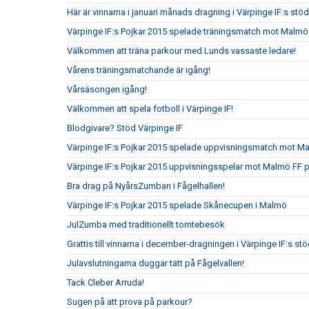
Här är vinnarna i januari månads dragning i Värpinge IF:s st
Värpinge IF:s Pojkar 2015 spelade träningsmatch mot Malmö
Välkommen att träna parkour med Lunds vassaste ledare!
Vårens träningsmatchande är igång!
Vårsäsongen igång!
Välkommen att spela fotboll i Värpinge IF!
Blodgivare? Stöd Värpinge IF
Värpinge IF:s Pojkar 2015 spelade uppvisningsmatch mot 
Värpinge IF:s Pojkar 2015 uppvisningsspelar mot Malmö FF 
Bra drag på NyårsZumban i Fågelhallen!
Värpinge IF:s Pojkar 2015 spelade Skånecupen i Malmö
JulZumba med traditionellt tomtebesök
Grattis till vinnarna i december-dragningen i Värpinge IF:s s
Julavslutningarna duggar tätt på Fågelvallen!
Tack Cleber Arruda!
Sugen på att prova på parkour?