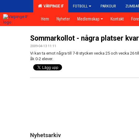
VÄRPINGE IF
FOTBOLL
PARKOUR
ZUMBA
Hem
Nyheter
Medlemskap
Kontakt
För
Sommarkollot - några platser kvar
2009-04-13 11:11
Vi kan ta emot några till 7-8 stycken vecka 25 och vecka 26 ti
åk 0-2 elever.
Nyhetsarkiv