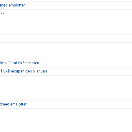
ödmedlemslotteri
 FF
Malmö FF på Skånecupen
på Skånecupen den 6 januari
tödmedlemslotteri