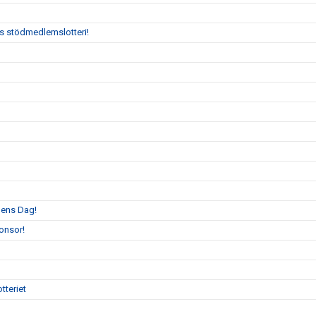
:s stödmedlemslotteri!
llens Dag!
onsor!
tteriet