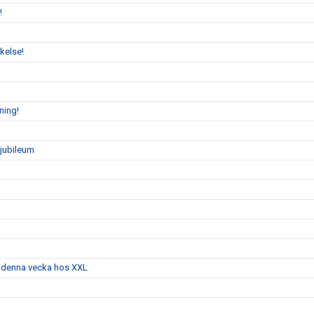
!
kelse!
ning!
sjubileum
g denna vecka hos XXL