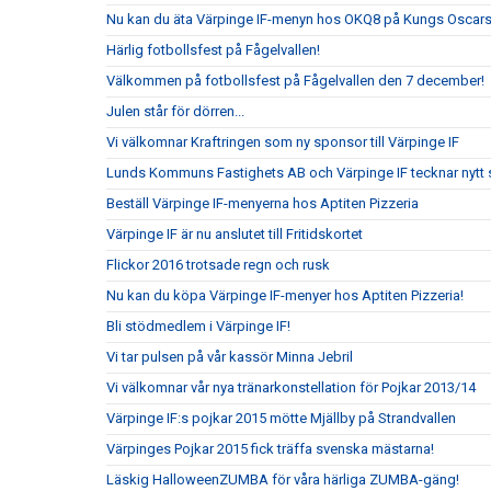
Nu kan du äta Värpinge IF-menyn hos OKQ8 på Kungs Oscars
Härlig fotbollsfest på Fågelvallen!
Välkommen på fotbollsfest på Fågelvallen den 7 december!
Julen står för dörren...
Vi välkomnar Kraftringen som ny sponsor till Värpinge IF
Lunds Kommuns Fastighets AB och Värpinge IF tecknar nytt 
Beställ Värpinge IF-menyerna hos Aptiten Pizzeria
Värpinge IF är nu anslutet till Fritidskortet
Flickor 2016 trotsade regn och rusk
Nu kan du köpa Värpinge IF-menyer hos Aptiten Pizzeria!
Bli stödmedlem i Värpinge IF!
Vi tar pulsen på vår kassör Minna Jebril
Vi välkomnar vår nya tränarkonstellation för Pojkar 2013/14
Värpinge IF:s pojkar 2015 mötte Mjällby på Strandvallen
Värpinges Pojkar 2015 fick träffa svenska mästarna!
Läskig HalloweenZUMBA för våra härliga ZUMBA-gäng!