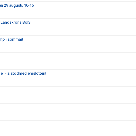
n 29 augusti, 10-15
n Landskrona BoIS
amp i sommar!
ge IF:s stödmedlemslotteri!