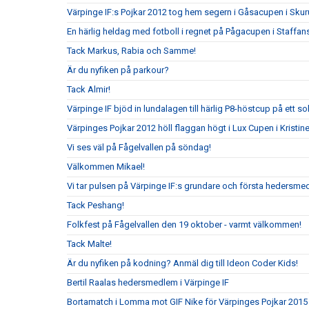
Värpinge IF:s Pojkar 2012 tog hem segern i Gåsacupen i Sku
En härlig heldag med fotboll i regnet på Pågacupen i Staffans
Tack Markus, Rabia och Samme!
Är du nyfiken på parkour?
Tack Almir!
Värpinge IF bjöd in lundalagen till härlig P8-höstcup på ett s
Värpinges Pojkar 2012 höll flaggan högt i Lux Cupen i Kristi
Vi ses väl på Fågelvallen på söndag!
Välkommen Mikael!
Vi tar pulsen på Värpinge IF:s grundare och första hedersm
Tack Peshang!
Folkfest på Fågelvallen den 19 oktober - varmt välkommen!
Tack Malte!
Är du nyfiken på kodning? Anmäl dig till Ideon Coder Kids!
Bertil Raalas hedersmedlem i Värpinge IF
Bortamatch i Lomma mot GIF Nike för Värpinges Pojkar 2015