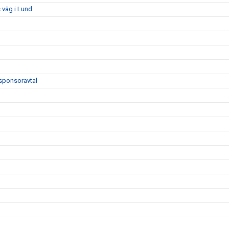
 väg i Lund
sponsoravtal