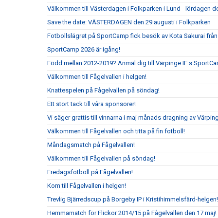
Välkommen till Västerdagen i Folkparken i Lund - lördagen de
Save the date: VÄSTERDAGEN den 29 augusti i Folkparken
Fotbollslägret på SportCamp fick besök av Kota Sakurai frå
SportCamp 2026 är igång!
Född mellan 2012-2019? Anmäl dig till Värpinge IF:s SportC
Välkommen till Fågelvallen i helgen!
Knattespelen på Fågelvallen på söndag!
Ett stort tack till våra sponsorer!
Vi säger grattis till vinnarna i maj månads dragning av Värpin
Välkommen till Fågelvallen och titta på fin fotboll!
Måndagsmatch på Fågelvallen!
Välkommen till Fågelvallen på söndag!
Fredagsfotboll på Fågelvallen!
Kom till Fågelvallen i helgen!
Trevlig Bjärredscup på Borgeby IP i Kristihimmelsfärd-helgen!
Hemmamatch för Flickor 2014/15 på Fågelvallen den 17 maj!