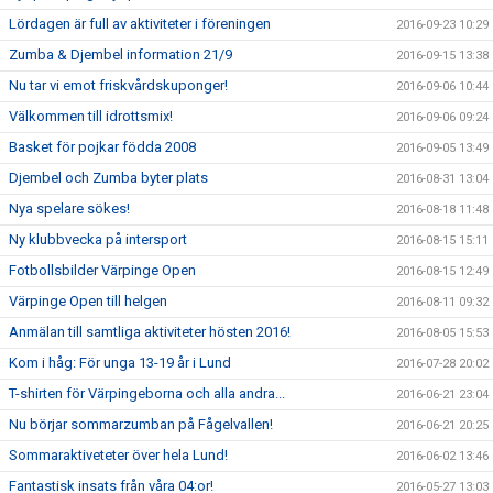
Lördagen är full av aktiviteter i föreningen
2016-09-23 10:29
Zumba & Djembel information 21/9
2016-09-15 13:38
Nu tar vi emot friskvårdskuponger!
2016-09-06 10:44
Välkommen till idrottsmix!
2016-09-06 09:24
Basket för pojkar födda 2008
2016-09-05 13:49
Djembel och Zumba byter plats
2016-08-31 13:04
Nya spelare sökes!
2016-08-18 11:48
Ny klubbvecka på intersport
2016-08-15 15:11
Fotbollsbilder Värpinge Open
2016-08-15 12:49
Värpinge Open till helgen
2016-08-11 09:32
Anmälan till samtliga aktiviteter hösten 2016!
2016-08-05 15:53
Kom i håg: För unga 13-19 år i Lund
2016-07-28 20:02
T-shirten för Värpingeborna och alla andra...
2016-06-21 23:04
Nu börjar sommarzumban på Fågelvallen!
2016-06-21 20:25
Sommaraktiveteter över hela Lund!
2016-06-02 13:46
Fantastisk insats från våra 04:or!
2016-05-27 13:03