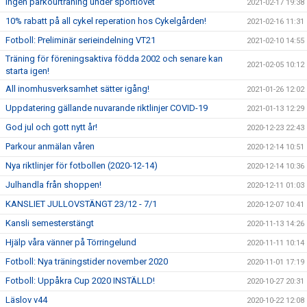
Ingen parkourträning under sportlovet
2021-02-17 19:38
10% rabatt på all cykel reperation hos Cykelgården!
2021-02-16 11:31
Fotboll: Preliminär serieindelning VT21
2021-02-10 14:55
Träning för föreningsaktiva födda 2002 och senare kan
2021-02-05 10:12
starta igen!
All inomhusverksamhet sätter igång!
2021-01-26 12:02
Uppdatering gällande nuvarande riktlinjer COVID-19
2021-01-13 12:29
God jul och gott nytt år!
2020-12-23 22:43
Parkour anmälan våren
2020-12-14 10:51
Nya riktlinjer för fotbollen (2020-12-14)
2020-12-14 10:36
Julhandla från shoppen!
2020-12-11 01:03
KANSLIET JULLOVSTÄNGT 23/12 - 7/1
2020-12-07 10:41
Kansli semesterstängt
2020-11-13 14:26
Hjälp våra vänner på Törringelund
2020-11-11 10:14
Fotboll: Nya träningstider november 2020
2020-11-01 17:19
Fotboll: Uppåkra Cup 2020 INSTÄLLD!
2020-10-27 20:31
Läslov v44
2020-10-22 12:08