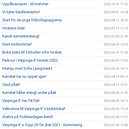
Uppåkracupen - 60 matcher
2022-10-31 17:56
Vi byter klädleverantör!
2022-09-01 14:58
Start för de unga fotbollsgrupperna
2022-08-12 20:59
Höstens tider
2022-07-14 12:16
Kansli semesterstängt
2022-07-03 21:30
Glad midsommar!
2022-06-23 16:03
Boka plats till fotbollen inför hösten
2022-06-21 12:36
Parkour I Värpinge IF hösten 2022:
2022-06-21 12:05
Intervju med Sofie Ljungcrantz
2022-05-25 14:15
Kansliet har nu öppet igen!
2022-04-19 09:15
Glad påsk!
2022-04-15 13:51
Kansliet håller stängt under påsk
2022-04-09 16:32
Värpinge IF har TikTok!
2022-04-05 10:12
Välkomna till Värpinge IF:s klubblokal!
2022-03-04 19:24
Grattis på födelsedagen Bertil!
2022-02-08 13:27
Värpinge IF:s Topp 20 för året 2021 - Summering
2022-01-04 12:48