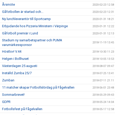
Årsmöte
2020-02-23 12:58
Gåfotbollen är startad och...
2020-02-23 12:31
Ny lunchleverantör till Sportcamp
2020-01-31 18:21
Erbjudande hos Pizzeria Ministern i Värpinge
2020-01-31 12:22
Gåfotboll premiär i Lund
2020-01-31 12:13
Stadium ny samarbetspartner och PUMA
2018-11-19 13:45
varumärkessponsor
Höstlov! V.44
2018-10-30 11:23
Helgen i Bollhuset
2018-10-05 13:53
Västerdagen 25 augusti
2018-08-07 09:47
Inställd Zumba 25/7
2018-07-25 13:41
Zumban
2018-07-11 21:11
11 matcher skapar Fotbollslördag på Fågelvallen
2018-06-01 23:48
Sommarbrevet!
2018-05-29 09:43
GDPR
2018-05-24 14:04
Fotbollsfest på Fågelvallen
2018-05-17 12:58