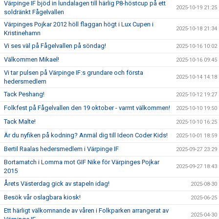
Värpinge IF bjöd in lundalagen till härlig P8-höstcup på ett
2025-10-19 21:25
soldränkt Fågelvallen
Värpinges Pojkar 2012 höll flaggan högt i Lux Cupen i
2025-10-18 21:34
Kristinehamn
Vi ses väl på Fågelvallen på söndag!
2025-10-16 10:02
Välkommen Mikael!
2025-10-16 09:45
Vi tar pulsen på Värpinge IF:s grundare och första
2025-10-14 14:18
hedersmedlem
Tack Peshang!
2025-10-12 19:27
Folkfest på Fågelvallen den 19 oktober - varmt välkommen!
2025-10-10 19:50
Tack Malte!
2025-10-10 16:25
Är du nyfiken på kodning? Anmäl dig till Ideon Coder Kids!
2025-10-01 18:59
Bertil Raalas hedersmedlem i Värpinge IF
2025-09-27 23:29
Bortamatch i Lomma mot GIF Nike för Värpinges Pojkar
2025-09-27 18:43
2015
Årets Västerdag gick av stapeln idag!
2025-08-30
Besök vår oslagbara kiosk!
2025-06-25
Ett härligt välkomnande av våren i Folkparken arrangerat av
2025-04-30