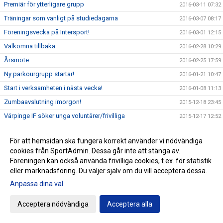
Premiär för ytterligare grupp
2016-03-11 07:32
Träningar som vanligt på studiedagarna
2016-03-07 08:17
Föreningsvecka på Intersport!
2016-03-01 12:15
Välkomna tillbaka
2016-02-28 10:29
Årsmöte
2016-02-25 17:59
Ny parkourgrupp startar!
2016-01-21 10:47
Start i verksamheten i nästa vecka!
2016-01-08 11:13
Zumbaavslutning imorgon!
2015-12-18 23:45
Värpinge IF söker unga voluntärer/frivilliga
2015-12-17 12:52
Värpinge IF möter Hammarby
2015-12-15 12:53
För att hemsidan ska fungera korrekt använder vi nödvändiga
Fotbollsavslutning!
2015-12-15 12:34
cookies från SportAdmin. Dessa går inte att stänga av.
Terminsavlustningar idag!
2015-12-15 10:09
Föreningen kan också använda frivilliga cookies, t.ex. för statistik
eller marknadsföring. Du väljer själv om du vill acceptera dessa.
Spelschema för Romelecupen
2015-12-14 12:57
Anpassa dina val
Avslutningsvecka
2015-12-12 10:29
Fotboll och boxning
2015-12-07 11:41
Acceptera nödvändiga
Acceptera alla
Zumba våren 2016
2015-12-07 11:15