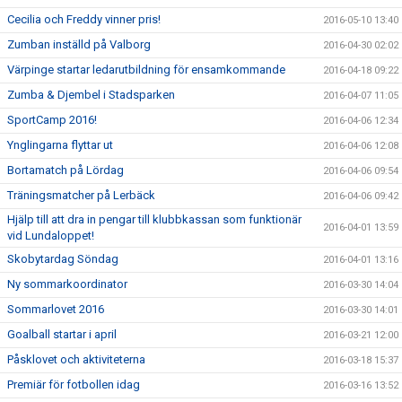
Cecilia och Freddy vinner pris!
2016-05-10 13:40
Zumban inställd på Valborg
2016-04-30 02:02
Värpinge startar ledarutbildning för ensamkommande
2016-04-18 09:22
Zumba & Djembel i Stadsparken
2016-04-07 11:05
SportCamp 2016!
2016-04-06 12:34
Ynglingarna flyttar ut
2016-04-06 12:08
Bortamatch på Lördag
2016-04-06 09:54
Träningsmatcher på Lerbäck
2016-04-06 09:42
Hjälp till att dra in pengar till klubbkassan som funktionär
2016-04-01 13:59
vid Lundaloppet!
Skobytardag Söndag
2016-04-01 13:16
Ny sommarkoordinator
2016-03-30 14:04
Sommarlovet 2016
2016-03-30 14:01
Goalball startar i april
2016-03-21 12:00
Påsklovet och aktiviteterna
2016-03-18 15:37
Premiär för fotbollen idag
2016-03-16 13:52