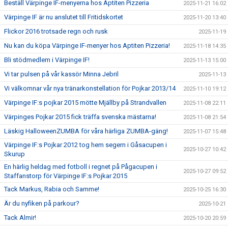
Beställ Värpinge IF-menyerna hos Aptiten Pizzeria
2025-11-21 16:02
Värpinge IF är nu anslutet till Fritidskortet
2025-11-20 13:40
Flickor 2016 trotsade regn och rusk
2025-11-19
Nu kan du köpa Värpinge IF-menyer hos Aptiten Pizzeria!
2025-11-18 14:35
Bli stödmedlem i Värpinge IF!
2025-11-13 15:00
Vi tar pulsen på vår kassör Minna Jebril
2025-11-13
Vi välkomnar vår nya tränarkonstellation för Pojkar 2013/14
2025-11-10 19:12
Värpinge IF:s pojkar 2015 mötte Mjällby på Strandvallen
2025-11-08 22:11
Värpinges Pojkar 2015 fick träffa svenska mästarna!
2025-11-08 21:54
Läskig HalloweenZUMBA för våra härliga ZUMBA-gäng!
2025-11-07 15:48
Värpinge IF:s Pojkar 2012 tog hem segern i Gåsacupen i
2025-10-27 10:42
Skurup
En härlig heldag med fotboll i regnet på Pågacupen i
2025-10-27 09:52
Staffanstorp för Värpinge IF:s Pojkar 2015
Tack Markus, Rabia och Samme!
2025-10-25 16:30
Är du nyfiken på parkour?
2025-10-21
Tack Almir!
2025-10-20 20:59