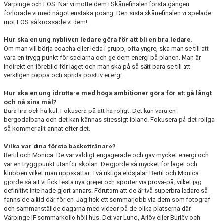
Värpinge och EOS. När vi mötte dem i Skånefinalen första gången
förlorade vi med något enstaka poäng. Den sista skånefinalen vi spelade
mot EOS så krossade vi dem!
Hur ska en ung nybliven ledare göra för att bli en bra ledare.
Om man vill börja coacha eller leda i grupp, ofta yngre, ska man se till att
vara en trygg punkt för spelarna och ge dem energi på planen. Man är
indirekt en förebild för laget och man ska på så sätt bara se till att
verkligen peppa och sprida positiv energi.
Hur ska en ung idrottare med höga ambitioner göra för att gå långt
och nå sina mål?
Bara lira och ha kul. Fokusera på att ha roligt. Det kan vara en
bergodalbana och det kan kännas stressigt ibland. Fokusera på det roliga
så kommer allt annat efter det.
Vilka var dina första baskettränare?
Bertil och Monica. De var väldigt engagerade och gav mycket energi och
var en trygg punkt utanför skolan. De gjorde så mycket för laget och
klubben vilket man uppskattar. Två riktiga eldsjälar. Bertil och Monica
gjorde så att vi fick testa nya grejer och sporter via prova-på, vilket jag
definitivt inte hade gjort annars. Förutom att de är två superbra ledare så
fanns de alltid där för en. Jag fick ett sommarjobb via dem som fotograf
och sammanställde dagarna med videor på de olika platserna där
Värpinge IF sommarkollo höll hus. Det var Lund, Arlöv eller Burlöv och