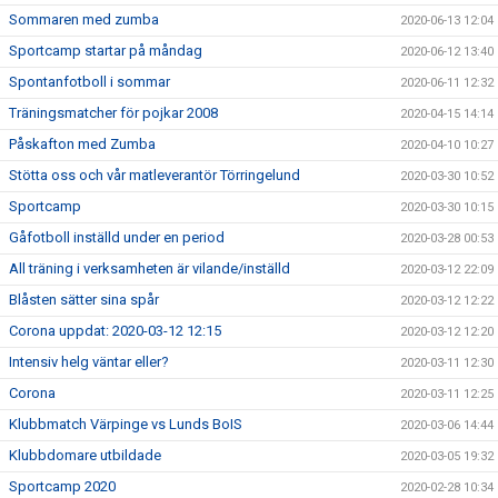
Sommaren med zumba
2020-06-13 12:04
Sportcamp startar på måndag
2020-06-12 13:40
Spontanfotboll i sommar
2020-06-11 12:32
Träningsmatcher för pojkar 2008
2020-04-15 14:14
Påskafton med Zumba
2020-04-10 10:27
Stötta oss och vår matleverantör Törringelund
2020-03-30 10:52
Sportcamp
2020-03-30 10:15
Gåfotboll inställd under en period
2020-03-28 00:53
All träning i verksamheten är vilande/inställd
2020-03-12 22:09
Blåsten sätter sina spår
2020-03-12 12:22
Corona uppdat: 2020-03-12 12:15
2020-03-12 12:20
Intensiv helg väntar eller?
2020-03-11 12:30
Corona
2020-03-11 12:25
Klubbmatch Värpinge vs Lunds BoIS
2020-03-06 14:44
Klubbdomare utbildade
2020-03-05 19:32
Sportcamp 2020
2020-02-28 10:34