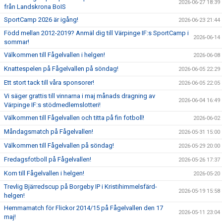
2026-06-27 18:39
från Landskrona BoIS
SportCamp 2026 är igång!
2026-06-23 21:44
Född mellan 2012-2019? Anmäl dig till Värpinge IF:s SportCamp i
2026-06-14
sommar!
Välkommen till Fågelvallen i helgen!
2026-06-08
Knattespelen på Fågelvallen på söndag!
2026-06-05 22:29
Ett stort tack till våra sponsorer!
2026-06-05 22:05
Vi säger grattis till vinnarna i maj månads dragning av
2026-06-04 16:49
Värpinge IF:s stödmedlemslotteri!
Välkommen till Fågelvallen och titta på fin fotboll!
2026-06-02
Måndagsmatch på Fågelvallen!
2026-05-31 15:00
Välkommen till Fågelvallen på söndag!
2026-05-29 20:00
Fredagsfotboll på Fågelvallen!
2026-05-26 17:37
Kom till Fågelvallen i helgen!
2026-05-20
Trevlig Bjärredscup på Borgeby IP i Kristihimmelsfärd-
2026-05-19 15:58
helgen!
Hemmamatch för Flickor 2014/15 på Fågelvallen den 17
2026-05-11 23:04
maj!