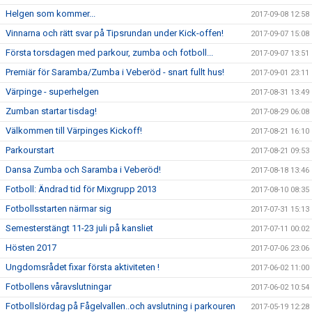
Helgen som kommer...
2017-09-08 12:58
Vinnarna och rätt svar på Tipsrundan under Kick-offen!
2017-09-07 15:08
Första torsdagen med parkour, zumba och fotboll...
2017-09-07 13:51
Premiär för Saramba/Zumba i Veberöd - snart fullt hus!
2017-09-01 23:11
Värpinge - superhelgen
2017-08-31 13:49
Zumban startar tisdag!
2017-08-29 06:08
Välkommen till Värpinges Kickoff!
2017-08-21 16:10
Parkourstart
2017-08-21 09:53
Dansa Zumba och Saramba i Veberöd!
2017-08-18 13:46
Fotboll: Ändrad tid för Mixgrupp 2013
2017-08-10 08:35
Fotbollsstarten närmar sig
2017-07-31 15:13
Semesterstängt 11-23 juli på kansliet
2017-07-11 00:02
Hösten 2017
2017-07-06 23:06
Ungdomsrådet fixar första aktiviteten !
2017-06-02 11:00
Fotbollens våravslutningar
2017-06-02 10:54
Fotbollslördag på Fågelvallen..och avslutning i parkouren
2017-05-19 12:28