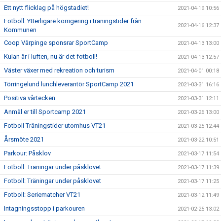
Ett nytt flicklag på högstadiet!
2021-04-19 10:56
Fotboll: Ytterligare korrigering i träningstider från
2021-04-16 12:37
Kommunen
Coop Värpinge sponsrar SportCamp
2021-04-13 13:00
Kulan är i luften, nu är det fotboll!
2021-04-13 12:57
Väster växer med rekreation och turism
2021-04-01 00:18
Törringelund lunchleverantör SportCamp 2021
2021-03-31 16:16
Positiva vårtecken
2021-03-31 12:11
Anmäl er till Sportcamp 2021
2021-03-26 13:00
Fotboll Träningstider utomhus VT21
2021-03-25 12:44
Årsmöte 2021
2021-03-22 10:51
Parkour: Påsklov
2021-03-17 11:54
Fotboll: Träningar under påsklovet
2021-03-17 11:39
Fotboll: Träningar under påsklovet
2021-03-17 11:25
Fotboll: Seriematcher VT21
2021-03-12 11:49
Intagningsstopp i parkouren
2021-02-25 13:02