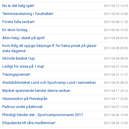
Nu är det helg igen!
2017-05-12 13:29
Terminsavslutning i Tunahallen!
2017-05-09 14:00
Första fulla veckan!
2017-05-08 11:25
En skön lördag..
2017-05-06 19:55
Aktiv helg i slutet på april!
2017-04-28 09:02
Kom Ihåg att uppge Värpinge IF för halva priset på glass!
2017-04-28 09:00
sista dagarna!
Skövde Basket Cup
2017-04-28 08:53
Ledigt för vissa på 1 maj!
2017-04-27 10:55
Träningspremiär!
2017-04-21 11:57
Stadsbiblioteket Lund och Sportcamp Lund i samverkan
2017-04-20 08:52
Mycket spännande händer denna veckan..
2017-04-17 23:16
Glassveckor på Pressbyrån
2017-04-17 23:05
Parkour under påsklovet
2017-04-07 13:53
Plötsligt händer det - Sportcampsommaren 2017
2017-04-06 14:49
Erbjudande till våra medlemmar!
2017-04-04 12:45