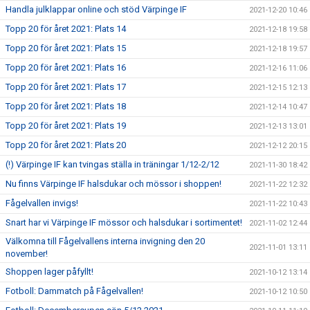
Handla julklappar online och stöd Värpinge IF
2021-12-20 10:46
Topp 20 för året 2021: Plats 14
2021-12-18 19:58
Topp 20 för året 2021: Plats 15
2021-12-18 19:57
Topp 20 för året 2021: Plats 16
2021-12-16 11:06
Topp 20 för året 2021: Plats 17
2021-12-15 12:13
Topp 20 för året 2021: Plats 18
2021-12-14 10:47
Topp 20 för året 2021: Plats 19
2021-12-13 13:01
Topp 20 för året 2021: Plats 20
2021-12-12 20:15
(!) Värpinge IF kan tvingas ställa in träningar 1/12-2/12
2021-11-30 18:42
Nu finns Värpinge IF halsdukar och mössor i shoppen!
2021-11-22 12:32
Fågelvallen invigs!
2021-11-22 10:43
Snart har vi Värpinge IF mössor och halsdukar i sortimentet!
2021-11-02 12:44
Välkomna till Fågelvallens interna invigning den 20
2021-11-01 13:11
november!
Shoppen lager påfyllt!
2021-10-12 13:14
Fotboll: Dammatch på Fågelvallen!
2021-10-12 10:50