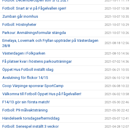
Fotboll: Decembercupen sön 5/12 2021
2021-10-11 11:19
Fotboll: Snart är vi på Fågelvallen igen!
2021-10-07 10:38
Zumban går inomhus
2021-10-07 10:35
Fotboll: Höstnyheter
2021-10-07 10:29
Parkour: Anmälningsformulär stängda
2021-10-07 10:26
Emelaya, Lovemark och Fryllan uppträder på Västerdagen
2021-08-18 12:56
28/8
Västerdagen i Folkparken
2021-08-10 14:56
Få platser kvar i höstens parkourträningar
2021-07-02 14:36
Öppet Hus Fotboll inställt idag
2021-06-21 10:55
Avslutning för flickor 14/15
2021-06-10 12:18
Coop Värpinge sponsrar SportCamp
2021-06-08 10:22
Välkomna till Fotboll Öppet Hus på Fågelvallen!
2021-06-02 13:58
F14/13 gör sin första match!
2021-05-30 22:46
Fotboll: P9 målvaktsträning
2021-05-30 22:42
Händelserik torsdagseftermiddag
2021-05-07 12:41
Fotboll: Seriespel inställt 3 veckor
2021-04-28 12:07