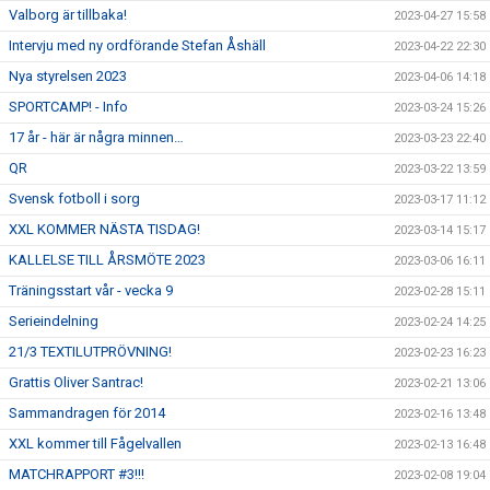
Valborg är tillbaka!
2023-04-27 15:58
Intervju med ny ordförande Stefan Åshäll
2023-04-22 22:30
Nya styrelsen 2023
2023-04-06 14:18
SPORTCAMP! - Info
2023-03-24 15:26
17 år - här är några minnen…
2023-03-23 22:40
QR
2023-03-22 13:59
Svensk fotboll i sorg
2023-03-17 11:12
XXL KOMMER NÄSTA TISDAG!
2023-03-14 15:17
KALLELSE TILL ÅRSMÖTE 2023
2023-03-06 16:11
Träningsstart vår - vecka 9
2023-02-28 15:11
Serieindelning
2023-02-24 14:25
21/3 TEXTILUTPRÖVNING!
2023-02-23 16:23
Grattis Oliver Santrac!
2023-02-21 13:06
Sammandragen för 2014
2023-02-16 13:48
XXL kommer till Fågelvallen
2023-02-13 16:48
MATCHRAPPORT #3!!!
2023-02-08 19:04