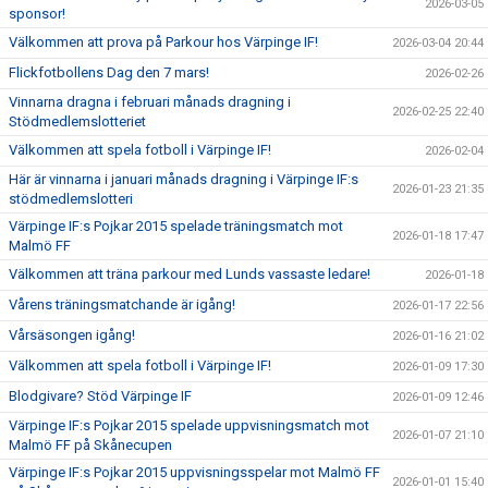
2026-03-05
sponsor!
Välkommen att prova på Parkour hos Värpinge IF!
2026-03-04 20:44
Flickfotbollens Dag den 7 mars!
2026-02-26
Vinnarna dragna i februari månads dragning i
2026-02-25 22:40
Stödmedlemslotteriet
Välkommen att spela fotboll i Värpinge IF!
2026-02-04
Här är vinnarna i januari månads dragning i Värpinge IF:s
2026-01-23 21:35
stödmedlemslotteri
Värpinge IF:s Pojkar 2015 spelade träningsmatch mot
2026-01-18 17:47
Malmö FF
Välkommen att träna parkour med Lunds vassaste ledare!
2026-01-18
Vårens träningsmatchande är igång!
2026-01-17 22:56
Vårsäsongen igång!
2026-01-16 21:02
Välkommen att spela fotboll i Värpinge IF!
2026-01-09 17:30
Blodgivare? Stöd Värpinge IF
2026-01-09 12:46
Värpinge IF:s Pojkar 2015 spelade uppvisningsmatch mot
2026-01-07 21:10
Malmö FF på Skånecupen
Värpinge IF:s Pojkar 2015 uppvisningsspelar mot Malmö FF
2026-01-01 15:40