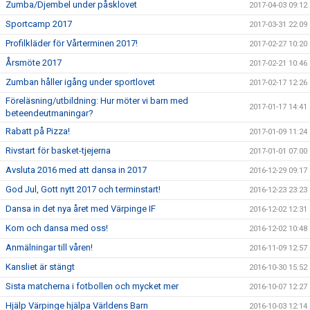
Zumba/Djembel under påsklovet
2017-04-03 09:12
Sportcamp 2017
2017-03-31 22:09
Profilkläder för Vårterminen 2017!
2017-02-27 10:20
Årsmöte 2017
2017-02-21 10:46
Zumban håller igång under sportlovet
2017-02-17 12:26
Föreläsning/utbildning: Hur möter vi barn med
2017-01-17 14:41
beteendeutmaningar?
Rabatt på Pizza!
2017-01-09 11:24
Rivstart för basket-tjejerna
2017-01-01 07:00
Avsluta 2016 med att dansa in 2017
2016-12-29 09:17
God Jul, Gott nytt 2017 och terminstart!
2016-12-23 23:23
Dansa in det nya året med Värpinge IF
2016-12-02 12:31
Kom och dansa med oss!
2016-12-02 10:48
Anmälningar till våren!
2016-11-09 12:57
Kansliet är stängt
2016-10-30 15:52
Sista matcherna i fotbollen och mycket mer
2016-10-07 12:27
Hjälp Värpinge hjälpa Världens Barn
2016-10-03 12:14