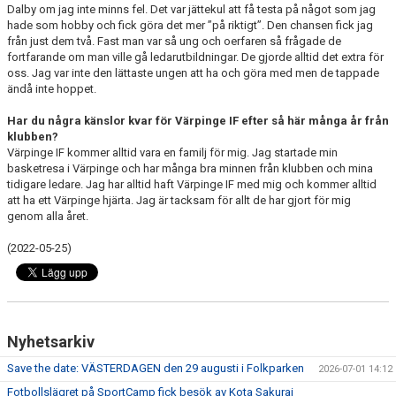
Dalby om jag inte minns fel. Det var jättekul att få testa på något som jag
hade som hobby och fick göra det mer ”på riktigt”. Den chansen fick jag
från just dem två. Fast man var så ung och oerfaren så frågade de
fortfarande om man ville gå ledarutbildningar. De gjorde alltid det extra för
oss. Jag var inte den lättaste ungen att ha och göra med men de tappade
ändå inte hoppet.
Har du några känslor kvar för Värpinge IF efter så här många år från
klubben?
Värpinge IF kommer alltid vara en familj för mig. Jag startade min
basketresa i Värpinge och har många bra minnen från klubben och mina
tidigare ledare. Jag har alltid haft Värpinge IF med mig och kommer alltid
att ha ett Värpinge hjärta. Jag är tacksam för allt de har gjort för mig
genom alla året.
(2022-05-25)
Nyhetsarkiv
Save the date: VÄSTERDAGEN den 29 augusti i Folkparken
2026-07-01 14:12
Fotbollslägret på SportCamp fick besök av Kota Sakurai