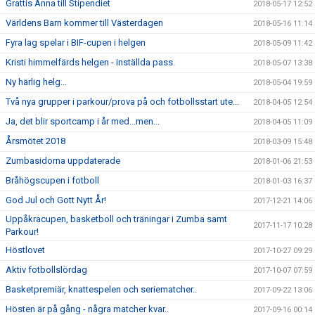
Grattis Anna till Stipendiet
2018-05-17 12:52
Världens Barn kommer till Västerdagen
2018-05-16 11:14
Fyra lag spelar i BIF-cupen i helgen
2018-05-09 11:42
Kristi himmelfärds helgen - inställda pass.
2018-05-07 13:38
Ny härlig helg...
2018-05-04 19:59
Två nya grupper i parkour/prova på och fotbollsstart ute...
2018-04-05 12:54
Ja, det blir sportcamp i år med...men...
2018-04-05 11:09
Årsmötet 2018
2018-03-09 15:48
Zumbasidorna uppdaterade
2018-01-06 21:53
Bråhögscupen i fotboll
2018-01-03 16:37
God Jul och Gott Nytt År!
2017-12-21 14:06
Uppåkracupen, basketboll och träningar i Zumba samt
2017-11-17 10:28
Parkour!
Höstlovet
2017-10-27 09:29
Aktiv fotbollslördag
2017-10-07 07:59
Basketpremiär, knattespelen och seriematcher..
2017-09-22 13:06
Hösten är på gång - några matcher kvar..
2017-09-16 00:14