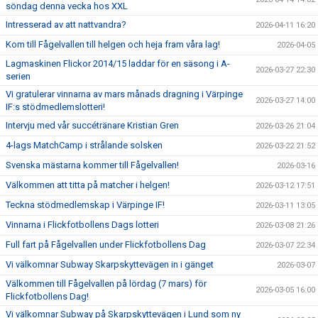
söndag denna vecka hos XXL
Intresserad av att nattvandra?
2026-04-11 16:20
Kom till Fågelvallen till helgen och heja fram våra lag!
2026-04-05
Lagmaskinen Flickor 2014/15 laddar för en säsong i A-
2026-03-27 22:30
serien
Vi gratulerar vinnarna av mars månads dragning i Värpinge
2026-03-27 14:00
IF:s stödmedlemslotteri!
Intervju med vår succétränare Kristian Gren
2026-03-26 21:04
4-lags MatchCamp i strålande solsken
2026-03-22 21:52
Svenska mästarna kommer till Fågelvallen!
2026-03-16
Välkommen att titta på matcher i helgen!
2026-03-12 17:51
Teckna stödmedlemskap i Värpinge IF!
2026-03-11 13:05
Vinnarna i Flickfotbollens Dags lotteri
2026-03-08 21:26
Full fart på Fågelvallen under Flickfotbollens Dag
2026-03-07 22:34
Vi välkomnar Subway Skarpskyttevägen in i gänget
2026-03-07
Välkommen till Fågelvallen på lördag (7 mars) för
2026-03-05 16:00
Flickfotbollens Dag!
Vi välkomnar Subway på Skarpskyttevägen i Lund som ny