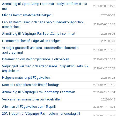
Anmäl dig till SportCamp i sommar - early bird fram till 10
2026-05-09 14:28
maj!
Många hemmamatcher till helgen!
2026-05-07
Fabian Rasmussen och hans parkourledarkollegor fick
2026-05-06 13:13
utmärkelse!
Anmäl dig till Värpinge IF:s SportCamp i sommar!
2026-05-03
Hemmamatcher på Fågelvallen i helgen!
2026-05-01
Vi säger grattis till vinnarna i stödmedlemslotteriets
2026-04-29 16:12
aprildragning!
Information om Valborgsfirande i Folkparken
2026-04-29 15:29
Värpinge IF var med och arrangerade Folkparkshusets 50-
2026-04-26 20:07
årsjubileum
Helgens matcher på Fågelvallen!
2026-04-23
Kom till Folkparken och fira på lördag!
2026-04-20 16:15
Anmäl dig till Värpinge IF:s Sportcamp i sommar!
2026-04-19 15:34
Veckans hemmamatcher på Fågelvallen
2026-04-16
Alle man till Fågelvallen den 15 april!
2026-04-14 14:05
20% i rabatt för Värpinge IF:s medlemmar onsdag till
2026-04-14 14:02