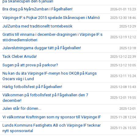
på Skånecupen den 6 januari
Bra drag på NyårsZumban i Fågelhallen!
2026-01-01 15:23
Värpinge IF:s Pojkar 2015 spelade Skånecupen i Malmö
2025-12-30 18:46
JulZumba med traditionellt tomtebesök
2025-12-29
Grattis till vinnarna i december-dragningen i Värpinge IF:s
2025-12-19 12:12
stödmedlemslotteri
Julavslutningarna duggar tätt på Fågelvallen!
2025-12-18
Tack Cleber Arruda!
2025-12-12 22:39
Sugen på att prova på parkour?
2025-12-12 10:05
Nu kan du äta Värpinge IF-menyn hos OKQ8 på Kungs
2025-12-11 15:24
Oscars väg i Lund
Härlig fotbollsfest på Fågelvallen!
2025-12-08 15:43
Välkommen på fotbollsfest på Fågelvallen den 7
2025-12-01 19:55
december!
Julen står för dörren...
2025-12-01
Vi välkomnar Kraftringen som ny sponsor till Värpinge IF
2025-11-28 12:04
Lunds Kommuns Fastighets AB och Värpinge IF tecknar
2025-11-26 15:55
nytt sponsoravtal