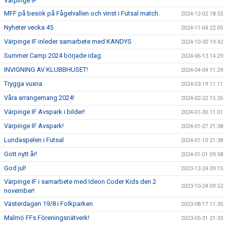
Värpinge IF
MFF på besök på Fågelvallen och vinst i Futsal match.
2024-12-02 18:55
Nyheter vecka 45
2024-11-04 22:05
Värpinge IF inleder samarbete med KANDYS
2024-10-30 19:42
Summer Camp 2024 började idag.
2024-06-13 14:29
INVIGNING AV KLUBBHUSET!
2024-04-04 11:29
Trygga vuxna
2024-03-19 11:11
Våra arrangemang 2024!
2024-02-22 15:26
Värpinge IF Avspark i bilder!
2024-01-30 11:01
Värpinge IF Avspark!
2024-01-27 21:38
Lundaspelen i Futsal
2024-01-10 21:38
Gott nytt år!
2024-01-01 09:58
God jul!
2023-12-24 09:15
Värpinge IF i samarbete med Ideon Coder Kids den 2
2023-10-24 09:52
november!
Västerdagen 19/8 i Folkparken
2023-08-17 11:35
Malmö FFs Föreningsnätverk!
2023-05-31 21:33