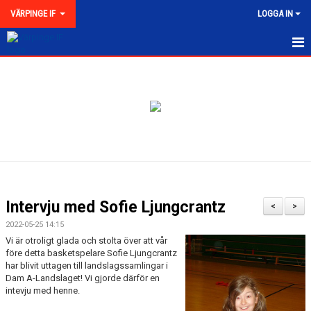
VÄRPINGE IF
LOGGA IN
HEM
NYHETER
MEDLEMSKAP
KONTAKT
FÖRENINGEN
Intervju med Sofie Ljungcrantz
<
>
KLUBBKOLLEKTION
2022-05-25 14:15
Vi är otroligt glada och stolta över att vår
före detta basketspelare Sofie Ljungcrantz
har blivit uttagen till landslagssamlingar i
Dam A-Landslaget! Vi gjorde därför en
intevju med henne.