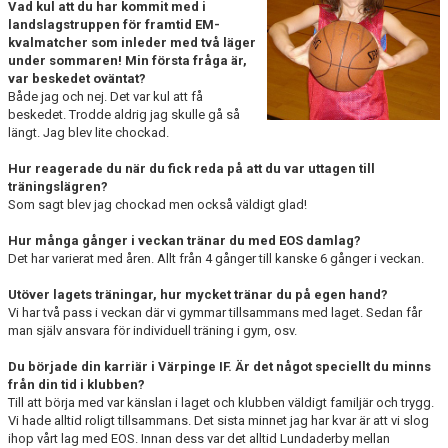
Vad kul att du har kommit med i
landslagstruppen för framtid EM-
kvalmatcher som inleder med två läger
under sommaren! Min första fråga är,
var beskedet oväntat?
Både jag och nej. Det var kul att få
beskedet. Trodde aldrig jag skulle gå så
längt. Jag blev lite chockad.
Hur reagerade du när du fick reda på att du var uttagen till
träningslägren?
Som sagt blev jag chockad men också väldigt glad!
Hur många gånger i veckan tränar du med EOS damlag?
Det har varierat med åren. Allt från 4 gånger till kanske 6 gånger i veckan.
Utöver lagets träningar, hur mycket tränar du på egen hand?
Vi har två pass i veckan där vi gymmar tillsammans med laget. Sedan får
man själv ansvara för individuell träning i gym, osv.
Du började din karriär i Värpinge IF. Är det något speciellt du minns
från din tid i klubben?
Till att börja med var känslan i laget och klubben väldigt familjär och trygg.
Vi hade alltid roligt tillsammans. Det sista minnet jag har kvar är att vi slog
ihop vårt lag med EOS. Innan dess var det alltid Lundaderby mellan