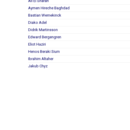
Ali El Sharan
Aymen Hireche Baghdad
Bastian Wernekinck
Diako Adel
Didrik Martinsson
Edward Bergengren
Eliot Haziri
Henos Beraki Sium
Ibrahim Altaher
Jakub Chyz