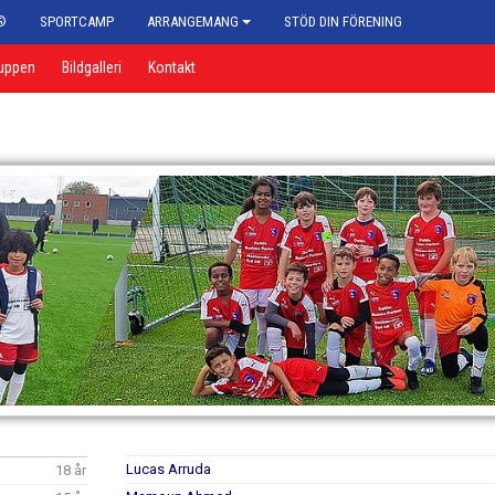
®
SPORTCAMP
ARRANGEMANG
STÖD DIN FÖRENING
uppen
Bildgalleri
Kontakt
Lucas Arruda
18 år