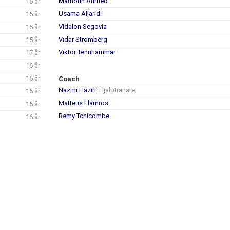
Mamoun Ahmed
15 år
Usama Aljaridi
15 år
Vídalon Segovia
15 år
Vidar Strömberg
15 år
Viktor Tennhammar
17 år
16 år
16 år
Coach
Nazmi Haziri
, Hjälptränare
15 år
Matteus Flamros
15 år
Remy Tchicombe
16 år