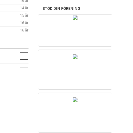
16 år
14 år
STÖD DIN FÖRENING
15 år
16 år
16 år