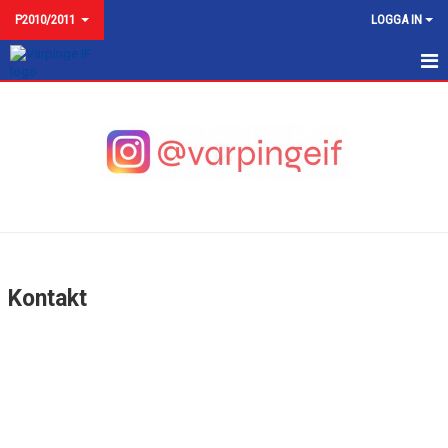
P2010/2011
LOGGA IN
P2010/2011
NYHETER
KALENDER
MATCHER
TRUPPEN
Kontakt
BILDGALLERI
KONTAKT