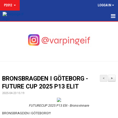
P2012
LOGGA IN
P2012
NYHETER
KALENDER
MATCHER
TRUPPEN P2012 2025
BRONSBRAGDEN I GÖTEBORG -
<
>
BILDGALLERI
FUTURE CUP 2025 P13 ELIT
2025-04-23 15:19
KONTAKT
FUTURECUP 2025 P13 Elit - Bronsvinnare
BRONSBRAGDEN I GÖTEBORG!!!