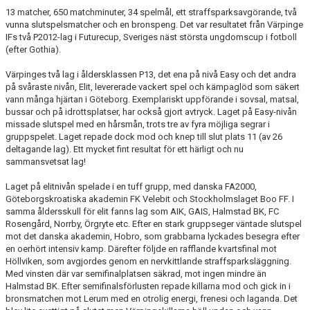
13 matcher, 650 matchminuter, 34 spelmål, ett straffsparksavgörande, två
vunna slutspelsmatcher och en bronspeng. Det var resultatet från Värpinge
IFs två P2012-lag i Futurecup, Sveriges näst största ungdomscup i fotboll
(efter Gothia).
Värpinges två lag i åldersklassen P13, det ena på nivå Easy och det andra
på svåraste nivån, Elit, levererade vackert spel och kämpaglöd som säkert
vann många hjärtan i Göteborg. Exemplariskt uppförande i sovsal, matsal,
bussar och på idrottsplatser, har också gjort avtryck. Laget på Easy-nivån
missade slutspel med en hårsmån, trots tre av fyra möjliga segrar i
gruppspelet. Laget repade dock mod och knep till slut plats 11 (av 26
deltagande lag). Ett mycket fint resultat för ett härligt och nu
sammansvetsat lag!
Laget på elitnivån spelade i en tuff grupp, med danska FA2000,
Göteborgskroatiska akademin FK Velebit och Stockholmslaget Boo FF. I
samma åldersskull för elit fanns lag som AIK, GAIS, Halmstad BK, FC
Rosengård, Norrby, Örgryte etc. Efter en stark gruppseger väntade slutspel
mot det danska akademin, Hobro, som grabbarna lyckades besegra efter
en oerhört intensiv kamp. Därefter följde en rafflande kvartsfinal mot
Höllviken, som avgjordes genom en nervkittlande straffsparksläggning.
Med vinsten där var semifinalplatsen säkrad, mot ingen mindre än
Halmstad BK. Efter semifinalsförlusten repade killarna mod och gick in i
bronsmatchen mot Lerum med en otrolig energi, frenesi och laganda. Det