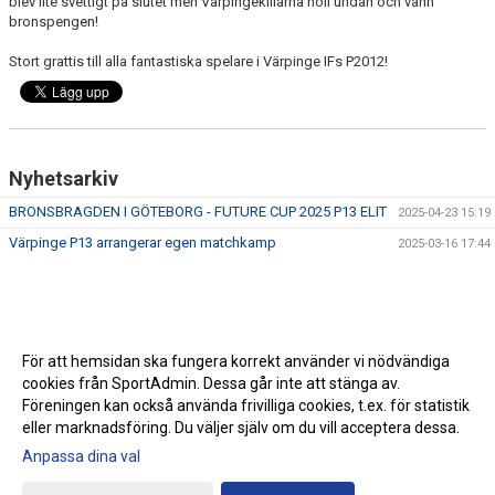
blev lite svettigt på slutet men Värpingekillarna höll undan och vann
bronspengen!
Stort grattis till alla fantastiska spelare i Värpinge IFs P2012!
Nyhetsarkiv
BRONSBRAGDEN I GÖTEBORG - FUTURE CUP 2025 P13 ELIT
2025-04-23 15:19
Värpinge P13 arrangerar egen matchkamp
2025-03-16 17:44
För att hemsidan ska fungera korrekt använder vi nödvändiga
cookies från SportAdmin. Dessa går inte att stänga av.
Föreningen kan också använda frivilliga cookies, t.ex. för statistik
eller marknadsföring. Du väljer själv om du vill acceptera dessa.
Anpassa dina val
Cookie-inställningar
Gå till Webbversion