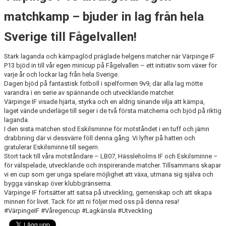
matchkamp – bjuder in lag från hela
Sverige till Fågelvallen!
Stark laganda och kämpaglöd präglade helgens matcher när Värpinge IF
P13 bjöd in till vår egen minicup på Fågelvallen – ett initiativ som växer för
varje år och lockar lag från hela Sverige.
Dagen bjöd på fantastisk fotboll i spelformen 9v9, där alla lag mötte
varandra i en serie av spännande och utvecklande matcher.
Värpinge IF visade hjärta, styrka och en aldrig sinande vilja att kämpa,
laget vände underläge till seger i de två första matcherna och bjöd på riktig
laganda.
I den sista matchen stod Eskilsminne för motståndet i en tuff och jämn
drabbning där vi dessvärre föll denna gång. Vi lyfter på hatten och
gratulerar Eskilsminne till segern.
Stort tack till våra motståndare – LB07, Hässleholms IF och Eskilsminne –
för välspelade, utvecklande och inspirerande matcher. Tillsammans skapar
vi en cup som ger unga spelare möjlighet att växa, utmana sig själva och
bygga vänskap över klubbgränserna.
Värpinge IF fortsätter att satsa på utveckling, gemenskap och att skapa
minnen för livet. Tack för att ni följer med oss på denna resa!
#VärpingeIF #Våregencup #Lagkänsla #Utveckling