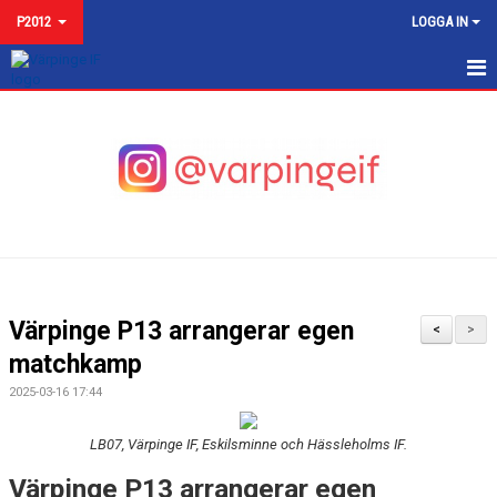
P2012
LOGGA IN
P2012
NYHETER
KALENDER
MATCHER
TRUPPEN P2012 2025
Värpinge P13 arrangerar egen
<
>
BILDGALLERI
matchkamp
2025-03-16 17:44
KONTAKT
LB07, Värpinge IF, Eskilsminne och Hässleholms IF.
Värpinge P13 arrangerar egen