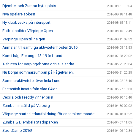
Djembel och Zumba byter plats
2016-08-31 13:04
Nya spelare sökes!
2016-08-18 11:48
Ny klubbvecka på intersport
2016-08-15 15:11
Fotbollsbilder Värpinge Open
2016-08-15 12:49
Värpinge Open till helgen
2016-08-11 09:32
Anmälan till samtliga aktiviteter hösten 2016!
2016-08-05 15:53
Kom i håg: För unga 13-19 år i Lund
2016-07-28 20:02
T-shirten för Värpingeborna och alla andra...
2016-06-21 23:04
Nu börjar sommarzumban på Fågelvallen!
2016-06-21 20:25
Sommaraktiveteter över hela Lund!
2016-06-02 13:46
Fantastisk insats från våra 04:or!
2016-05-27 13:03
Cecilia och Freddy vinner pris!
2016-05-10 13:40
Zumban inställd på Valborg
2016-04-30 02:02
Värpinge startar ledarutbildning för ensamkommande
2016-04-18 09:22
Zumba & Djembel i Stadsparken
2016-04-07 11:05
SportCamp 2016!
2016-04-06 12:34