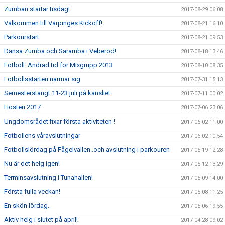
Zumban startar tisdag!
2017-08-29 06:08
Välkommen till Värpinges Kickoff!
2017-08-21 16:10
Parkourstart
2017-08-21 09:53
Dansa Zumba och Saramba i Veberöd!
2017-08-18 13:46
Fotboll: Ändrad tid för Mixgrupp 2013
2017-08-10 08:35
Fotbollsstarten närmar sig
2017-07-31 15:13
Semesterstängt 11-23 juli på kansliet
2017-07-11 00:02
Hösten 2017
2017-07-06 23:06
Ungdomsrådet fixar första aktiviteten !
2017-06-02 11:00
Fotbollens våravslutningar
2017-06-02 10:54
Fotbollslördag på Fågelvallen..och avslutning i parkouren
2017-05-19 12:28
Nu är det helg igen!
2017-05-12 13:29
Terminsavslutning i Tunahallen!
2017-05-09 14:00
Första fulla veckan!
2017-05-08 11:25
En skön lördag..
2017-05-06 19:55
Aktiv helg i slutet på april!
2017-04-28 09:02