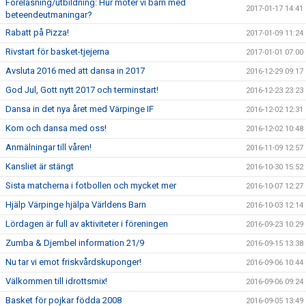
Föreläsning/utbildning: Hur möter vi barn med
2017-01-17 14:41
beteendeutmaningar?
Rabatt på Pizza!
2017-01-09 11:24
Rivstart för basket-tjejerna
2017-01-01 07:00
Avsluta 2016 med att dansa in 2017
2016-12-29 09:17
God Jul, Gott nytt 2017 och terminstart!
2016-12-23 23:23
Dansa in det nya året med Värpinge IF
2016-12-02 12:31
Kom och dansa med oss!
2016-12-02 10:48
Anmälningar till våren!
2016-11-09 12:57
Kansliet är stängt
2016-10-30 15:52
Sista matcherna i fotbollen och mycket mer
2016-10-07 12:27
Hjälp Värpinge hjälpa Världens Barn
2016-10-03 12:14
Lördagen är full av aktiviteter i föreningen
2016-09-23 10:29
Zumba & Djembel information 21/9
2016-09-15 13:38
Nu tar vi emot friskvårdskuponger!
2016-09-06 10:44
Välkommen till idrottsmix!
2016-09-06 09:24
Basket för pojkar födda 2008
2016-09-05 13:49