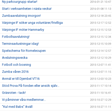
Ny parkourgrupp startar!
2016-01-21 10:47
Start i verksamheten i nästa vecka!
2016-01-08 11:13
Zumbaavslutning imorgon!
2015-12-18 23:45
Värpinge IF söker unga voluntärer/frivilliga
2015-12-17 12:52
Värpinge IF möter Hammarby
2015-12-15 12:53
Fotbollsavslutning!
2015-12-15 12:34
Terminsavlustningar idag!
2015-12-15 10:09
Spelschema för Romelecupen
2015-12-14 12:57
Avslutningsvecka
2015-12-12 10:29
Fotboll och boxning
2015-12-07 11:41
Zumba våren 2016
2015-12-07 11:15
Anmäl er till Djembel VT16
2015-12-03 10:23
Stöd Prova På-fonden eller ansök själv...
2015-11-17 10:14
Gräsroten - tack!
2015-11-10 16:41
Vi påminner våra medlemmar...
2015-10-27 12:29
"Kul med Babs" ikväll
2015-10-27 11:11