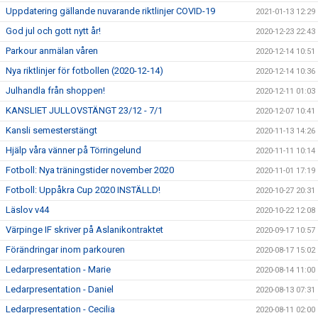
Uppdatering gällande nuvarande riktlinjer COVID-19
2021-01-13 12:29
God jul och gott nytt år!
2020-12-23 22:43
Parkour anmälan våren
2020-12-14 10:51
Nya riktlinjer för fotbollen (2020-12-14)
2020-12-14 10:36
Julhandla från shoppen!
2020-12-11 01:03
KANSLIET JULLOVSTÄNGT 23/12 - 7/1
2020-12-07 10:41
Kansli semesterstängt
2020-11-13 14:26
Hjälp våra vänner på Törringelund
2020-11-11 10:14
Fotboll: Nya träningstider november 2020
2020-11-01 17:19
Fotboll: Uppåkra Cup 2020 INSTÄLLD!
2020-10-27 20:31
Läslov v44
2020-10-22 12:08
Värpinge IF skriver på Aslanikontraktet
2020-09-17 10:57
Förändringar inom parkouren
2020-08-17 15:02
Ledarpresentation - Marie
2020-08-14 11:00
Ledarpresentation - Daniel
2020-08-13 07:31
Ledarpresentation - Cecilia
2020-08-11 02:00