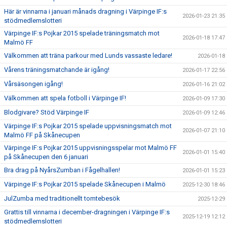
Här är vinnarna i januari månads dragning i Värpinge IF:s
2026-01-23 21:35
stödmedlemslotteri
Värpinge IF:s Pojkar 2015 spelade träningsmatch mot
2026-01-18 17:47
Malmö FF
Välkommen att träna parkour med Lunds vassaste ledare!
2026-01-18
Vårens träningsmatchande är igång!
2026-01-17 22:56
Vårsäsongen igång!
2026-01-16 21:02
Välkommen att spela fotboll i Värpinge IF!
2026-01-09 17:30
Blodgivare? Stöd Värpinge IF
2026-01-09 12:46
Värpinge IF:s Pojkar 2015 spelade uppvisningsmatch mot
2026-01-07 21:10
Malmö FF på Skånecupen
Värpinge IF:s Pojkar 2015 uppvisningsspelar mot Malmö FF
2026-01-01 15:40
på Skånecupen den 6 januari
Bra drag på NyårsZumban i Fågelhallen!
2026-01-01 15:23
Värpinge IF:s Pojkar 2015 spelade Skånecupen i Malmö
2025-12-30 18:46
JulZumba med traditionellt tomtebesök
2025-12-29
Grattis till vinnarna i december-dragningen i Värpinge IF:s
2025-12-19 12:12
stödmedlemslotteri