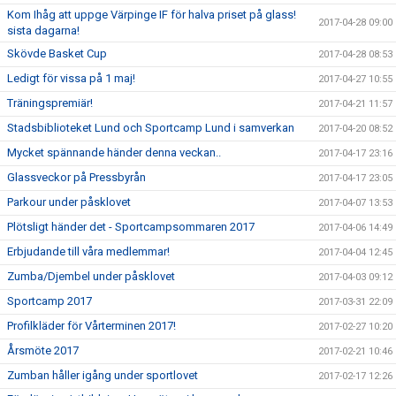
Kom Ihåg att uppge Värpinge IF för halva priset på glass!
2017-04-28 09:00
sista dagarna!
Skövde Basket Cup
2017-04-28 08:53
Ledigt för vissa på 1 maj!
2017-04-27 10:55
Träningspremiär!
2017-04-21 11:57
Stadsbiblioteket Lund och Sportcamp Lund i samverkan
2017-04-20 08:52
Mycket spännande händer denna veckan..
2017-04-17 23:16
Glassveckor på Pressbyrån
2017-04-17 23:05
Parkour under påsklovet
2017-04-07 13:53
Plötsligt händer det - Sportcampsommaren 2017
2017-04-06 14:49
Erbjudande till våra medlemmar!
2017-04-04 12:45
Zumba/Djembel under påsklovet
2017-04-03 09:12
Sportcamp 2017
2017-03-31 22:09
Profilkläder för Vårterminen 2017!
2017-02-27 10:20
Årsmöte 2017
2017-02-21 10:46
Zumban håller igång under sportlovet
2017-02-17 12:26