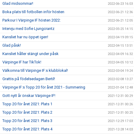
Glad midsommar!
2022-06-23 16:03
Boka plats till fotbollen inför hösten
2022-06-21 12:36
Parkour I Värpinge IF hösten 2022:
2022-06-21 12:05
Intervju med Sofie Ljungcrantz
2022-05-25 14:15
Kansliet har nu öppet igen!
2022-04-19 09:15
Glad påsk!
2022-04-15 13:51
Kansliet håller stängt under påsk
2022-04-09 16:32
Värpinge IF har TikTok!
2022-04-05 10:12
Välkomna till Värpinge IF:s klubblokal!
2022-03-04 19:24
Grattis på födelsedagen Bertil!
2022-02-08 13:27
Värpinge IF:s Topp 20 för året 2021 - Summering
2022-01-04 12:48
Gott nytt år önskar Värpinge IF!
2021-12-31 00:29
Topp 20 för året 2021: Plats 1
2021-12-31 00:26
Topp 20 för året 2021: Plats 2
2021-12-31 00:25
Topp 20 för året 2021: Plats 3
2021-12-29 17:03
Topp 20 för året 2021: Plats 4
2021-12-28 14:03