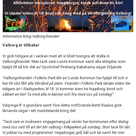
Information kring Valborg-firandet
Valborg är tillbaka!
Vi gick tidigare ut i veckan med att vi blivit tvungna att ställa in
Valborgfirandet. Men tack vare Lunds Kommun samt alla eldsjälar som
hjälpt till så blir det av! Sportchef Peshang Kakahama säger följande:
"Valborgsfirandet i Folkets Park blir av! Lunds Kommun har hjälpt till och vi
har till slut fått alla tillstånd på plats. Firandet i Folkets Park tänder elden lite
tidigare än i Stadsparken, kl 18. Vi kommer även ha hoppborg, kiosk och
såklart en kör! Ta med alla ni känner och fira med oss på söndag!"
Värpinge IF:s grundare samt före detta ordförande Bertil Raalas gick
liknande vägar i sitt meddelande kring det:
"Tack vare er invånares engagemang på väster har kommunen efter dialog
med oss sett till att det blir valborg i folkparken på söndag. Stort tack för det.
Vi jobbar nu med programmet. Hoppborgar, grill, bål och tal samt lite mer