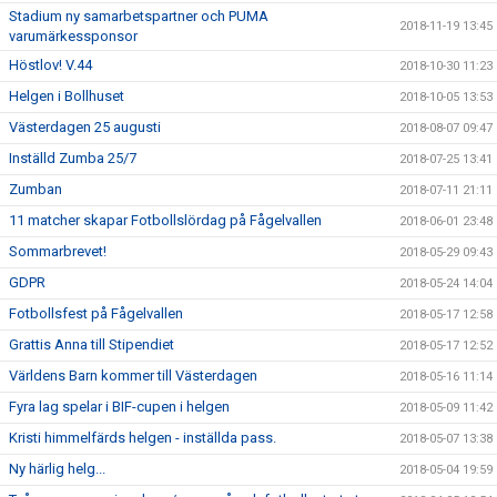
Stadium ny samarbetspartner och PUMA
2018-11-19 13:45
varumärkessponsor
Höstlov! V.44
2018-10-30 11:23
Helgen i Bollhuset
2018-10-05 13:53
Västerdagen 25 augusti
2018-08-07 09:47
Inställd Zumba 25/7
2018-07-25 13:41
Zumban
2018-07-11 21:11
11 matcher skapar Fotbollslördag på Fågelvallen
2018-06-01 23:48
Sommarbrevet!
2018-05-29 09:43
GDPR
2018-05-24 14:04
Fotbollsfest på Fågelvallen
2018-05-17 12:58
Grattis Anna till Stipendiet
2018-05-17 12:52
Världens Barn kommer till Västerdagen
2018-05-16 11:14
Fyra lag spelar i BIF-cupen i helgen
2018-05-09 11:42
Kristi himmelfärds helgen - inställda pass.
2018-05-07 13:38
Ny härlig helg...
2018-05-04 19:59