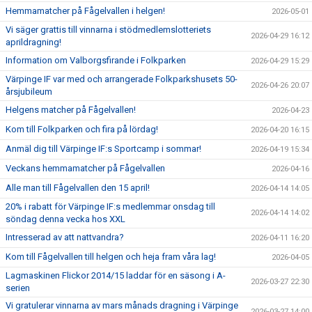
Hemmamatcher på Fågelvallen i helgen!
2026-05-01
Vi säger grattis till vinnarna i stödmedlemslotteriets
2026-04-29 16:12
aprildragning!
Information om Valborgsfirande i Folkparken
2026-04-29 15:29
Värpinge IF var med och arrangerade Folkparkshusets 50-
2026-04-26 20:07
årsjubileum
Helgens matcher på Fågelvallen!
2026-04-23
Kom till Folkparken och fira på lördag!
2026-04-20 16:15
Anmäl dig till Värpinge IF:s Sportcamp i sommar!
2026-04-19 15:34
Veckans hemmamatcher på Fågelvallen
2026-04-16
Alle man till Fågelvallen den 15 april!
2026-04-14 14:05
20% i rabatt för Värpinge IF:s medlemmar onsdag till
2026-04-14 14:02
söndag denna vecka hos XXL
Intresserad av att nattvandra?
2026-04-11 16:20
Kom till Fågelvallen till helgen och heja fram våra lag!
2026-04-05
Lagmaskinen Flickor 2014/15 laddar för en säsong i A-
2026-03-27 22:30
serien
Vi gratulerar vinnarna av mars månads dragning i Värpinge
2026-03-27 14:00