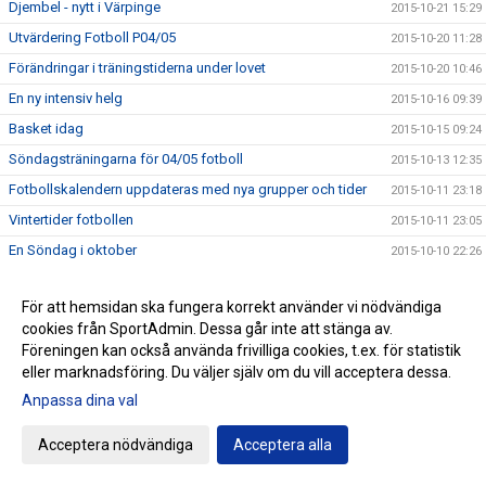
Djembel - nytt i Värpinge
2015-10-21 15:29
Utvärdering Fotboll P04/05
2015-10-20 11:28
Förändringar i träningstiderna under lovet
2015-10-20 10:46
En ny intensiv helg
2015-10-16 09:39
Basket idag
2015-10-15 09:24
Söndagsträningarna för 04/05 fotboll
2015-10-13 12:35
Fotbollskalendern uppdateras med nya grupper och tider
2015-10-11 23:18
Vintertider fotbollen
2015-10-11 23:05
En Söndag i oktober
2015-10-10 22:26
En härlig vändning mot Trelleborgs FF
2015-10-10 20:00
För att hemsidan ska fungera korrekt använder vi nödvändiga
Lördag 10 oktober
2015-10-09 23:32
cookies från SportAdmin. Dessa går inte att stänga av.
Inga träningar
2015-10-08 07:31
Föreningen kan också använda frivilliga cookies, t.ex. för statistik
Född 2011 och tycker det är kul m fotboll?
eller marknadsföring. Du väljer själv om du vill acceptera dessa.
2015-10-07 14:39
Anpassa dina val
Zumban ökar !
2015-10-06 22:39
En händelserik lördag väntar..
2015-10-02 23:34
Acceptera nödvändiga
Acceptera alla
HEMMAPREMIÄR BASKET!
2015-10-02 10:51