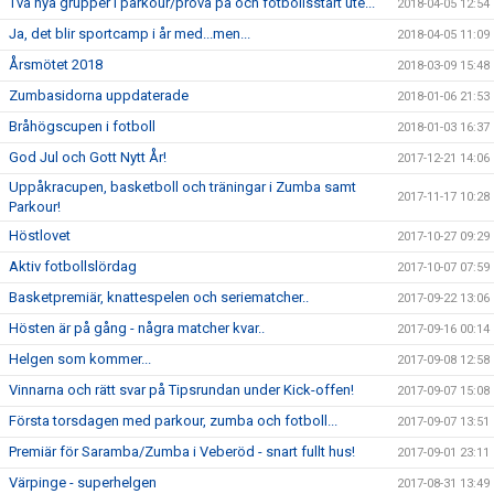
Två nya grupper i parkour/prova på och fotbollsstart ute...
2018-04-05 12:54
Ja, det blir sportcamp i år med...men...
2018-04-05 11:09
Årsmötet 2018
2018-03-09 15:48
Zumbasidorna uppdaterade
2018-01-06 21:53
Bråhögscupen i fotboll
2018-01-03 16:37
God Jul och Gott Nytt År!
2017-12-21 14:06
Uppåkracupen, basketboll och träningar i Zumba samt
2017-11-17 10:28
Parkour!
Höstlovet
2017-10-27 09:29
Aktiv fotbollslördag
2017-10-07 07:59
Basketpremiär, knattespelen och seriematcher..
2017-09-22 13:06
Hösten är på gång - några matcher kvar..
2017-09-16 00:14
Helgen som kommer...
2017-09-08 12:58
Vinnarna och rätt svar på Tipsrundan under Kick-offen!
2017-09-07 15:08
Första torsdagen med parkour, zumba och fotboll...
2017-09-07 13:51
Premiär för Saramba/Zumba i Veberöd - snart fullt hus!
2017-09-01 23:11
Värpinge - superhelgen
2017-08-31 13:49