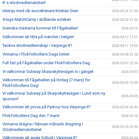
IF:s stödmedlemslotteri!
Intervju med vår succétränare Kristian Gren
2026-03-26 21:04
4-lags MatchCamp i strålande solsken
2026-03-22 21:52
Svenska mästarna kommer till Fågelvallen!
2026-03-16
Välkommen att titta på matcher i helgen!
2026-03-12 17:51
Teckna stödmedlemskap i Värpinge IF!
2026-03-11 13:05
Vinnarna i Flickfotbollens Dags lotteri
2026-03-08 21:26
Full fart på Fågelvallen under Flickfotbollens Dag
2026-03-07 22:34
Vi välkomnar Subway Skarpskyttevägen in i gänget
2026-03-07
Välkommen till Fågelvallen på lördag (7 mars) för
2026-03-05 16:00
Flickfotbollens Dag!
Vi välkomnar Subway på Skarpskyttevägen i Lund som ny
2026-03-05
sponsor!
Välkommen att prova på Parkour hos Värpinge IF!
2026-03-04 20:44
Flickfotbollens Dag den 7 mars!
2026-02-26
Vinnarna dragna i februari månads dragning i
2026-02-25 22:40
Stödmedlemslotteriet
Välkommen att spela fotboll i Värpinge IF!
2026-02-04