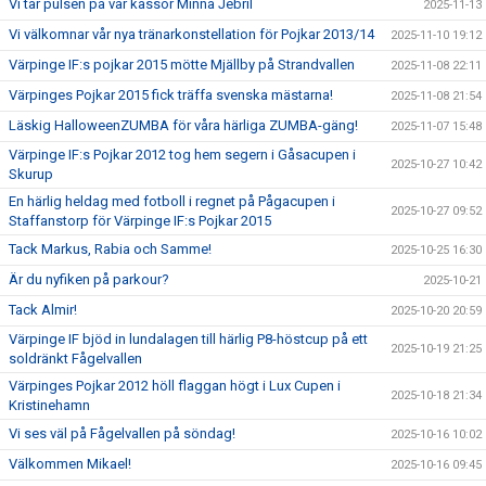
Vi tar pulsen på vår kassör Minna Jebril
2025-11-13
Vi välkomnar vår nya tränarkonstellation för Pojkar 2013/14
2025-11-10 19:12
Värpinge IF:s pojkar 2015 mötte Mjällby på Strandvallen
2025-11-08 22:11
Värpinges Pojkar 2015 fick träffa svenska mästarna!
2025-11-08 21:54
Läskig HalloweenZUMBA för våra härliga ZUMBA-gäng!
2025-11-07 15:48
Värpinge IF:s Pojkar 2012 tog hem segern i Gåsacupen i
2025-10-27 10:42
Skurup
En härlig heldag med fotboll i regnet på Pågacupen i
2025-10-27 09:52
Staffanstorp för Värpinge IF:s Pojkar 2015
Tack Markus, Rabia och Samme!
2025-10-25 16:30
Är du nyfiken på parkour?
2025-10-21
Tack Almir!
2025-10-20 20:59
Värpinge IF bjöd in lundalagen till härlig P8-höstcup på ett
2025-10-19 21:25
soldränkt Fågelvallen
Värpinges Pojkar 2012 höll flaggan högt i Lux Cupen i
2025-10-18 21:34
Kristinehamn
Vi ses väl på Fågelvallen på söndag!
2025-10-16 10:02
Välkommen Mikael!
2025-10-16 09:45