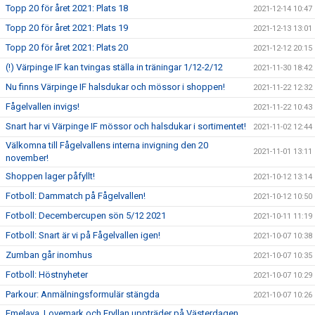
Topp 20 för året 2021: Plats 18
2021-12-14 10:47
Topp 20 för året 2021: Plats 19
2021-12-13 13:01
Topp 20 för året 2021: Plats 20
2021-12-12 20:15
(!) Värpinge IF kan tvingas ställa in träningar 1/12-2/12
2021-11-30 18:42
Nu finns Värpinge IF halsdukar och mössor i shoppen!
2021-11-22 12:32
Fågelvallen invigs!
2021-11-22 10:43
Snart har vi Värpinge IF mössor och halsdukar i sortimentet!
2021-11-02 12:44
Välkomna till Fågelvallens interna invigning den 20
2021-11-01 13:11
november!
Shoppen lager påfyllt!
2021-10-12 13:14
Fotboll: Dammatch på Fågelvallen!
2021-10-12 10:50
Fotboll: Decembercupen sön 5/12 2021
2021-10-11 11:19
Fotboll: Snart är vi på Fågelvallen igen!
2021-10-07 10:38
Zumban går inomhus
2021-10-07 10:35
Fotboll: Höstnyheter
2021-10-07 10:29
Parkour: Anmälningsformulär stängda
2021-10-07 10:26
Emelaya, Lovemark och Fryllan uppträder på Västerdagen