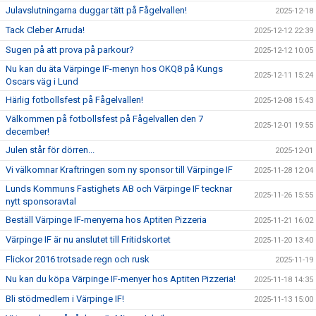
Julavslutningarna duggar tätt på Fågelvallen!
2025-12-18
Tack Cleber Arruda!
2025-12-12 22:39
Sugen på att prova på parkour?
2025-12-12 10:05
Nu kan du äta Värpinge IF-menyn hos OKQ8 på Kungs
2025-12-11 15:24
Oscars väg i Lund
Härlig fotbollsfest på Fågelvallen!
2025-12-08 15:43
Välkommen på fotbollsfest på Fågelvallen den 7
2025-12-01 19:55
december!
Julen står för dörren...
2025-12-01
Vi välkomnar Kraftringen som ny sponsor till Värpinge IF
2025-11-28 12:04
Lunds Kommuns Fastighets AB och Värpinge IF tecknar
2025-11-26 15:55
nytt sponsoravtal
Beställ Värpinge IF-menyerna hos Aptiten Pizzeria
2025-11-21 16:02
Värpinge IF är nu anslutet till Fritidskortet
2025-11-20 13:40
Flickor 2016 trotsade regn och rusk
2025-11-19
Nu kan du köpa Värpinge IF-menyer hos Aptiten Pizzeria!
2025-11-18 14:35
Bli stödmedlem i Värpinge IF!
2025-11-13 15:00