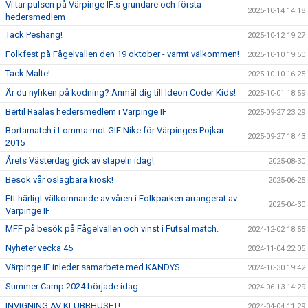
Vi tar pulsen på Värpinge IF:s grundare och första
2025-10-14 14:18
hedersmedlem
Tack Peshang!
2025-10-12 19:27
Folkfest på Fågelvallen den 19 oktober - varmt välkommen!
2025-10-10 19:50
Tack Malte!
2025-10-10 16:25
Är du nyfiken på kodning? Anmäl dig till Ideon Coder Kids!
2025-10-01 18:59
Bertil Raalas hedersmedlem i Värpinge IF
2025-09-27 23:29
Bortamatch i Lomma mot GIF Nike för Värpinges Pojkar
2025-09-27 18:43
2015
Årets Västerdag gick av stapeln idag!
2025-08-30
Besök vår oslagbara kiosk!
2025-06-25
Ett härligt välkomnande av våren i Folkparken arrangerat av
2025-04-30
Värpinge IF
MFF på besök på Fågelvallen och vinst i Futsal match.
2024-12-02 18:55
Nyheter vecka 45
2024-11-04 22:05
Värpinge IF inleder samarbete med KANDYS
2024-10-30 19:42
Summer Camp 2024 började idag.
2024-06-13 14:29
INVIGNING AV KLUBBHUSET!
2024-04-04 11:29