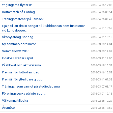
Ynglingarna flyttar ut
2016-04-06 12:08
Bortamatch på Lördag
2016-04-06 09:54
Träningsmatcher på Lerbäck
2016-04-06 09:42
Hjälp till att dra in pengar till klubbkassan som funktionär
2016-04-01 13:59
vid Lundaloppet!
Skobytardag Söndag
2016-04-01 13:16
Ny sommarkoordinator
2016-03-30 14:04
Sommarlovet 2016
2016-03-30 14:01
Goalball startar i april
2016-03-21 12:00
Påsklovet och aktiviteterna
2016-03-18 15:37
Premiär för fotbollen idag
2016-03-16 13:52
Premiär för ytterligare grupp
2016-03-11 07:32
Träningar som vanligt på studiedagarna
2016-03-07 08:17
Föreningsvecka på Intersport!
2016-03-01 12:15
Välkomna tillbaka
2016-02-28 10:29
Årsmöte
2016-02-25 17:59