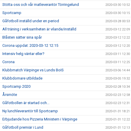
Stötta oss och vår matleverantör Törringelund
2020-03-30 10:52
Sportcamp
2020-03-30 10:15
Gåfotboll inställd under en period
2020-03-28 00:53
All träning i verksamheten är vilande/inställd
2020-03-12 22:09
Blåsten sätter sina spår
2020-03-12 12:22
Corona uppdat: 2020-03-12 12:15
2020-03-12 12:20
Intensiv helg väntar eller?
2020-03-11 12:30
Corona
2020-03-11 12:25
Klubbmatch Värpinge vs Lunds BoIS
2020-03-06 14:44
Klubbdomare utbildade
2020-03-05 19:32
Sportcamp 2020
2020-02-28 10:34
Årsmöte
2020-02-23 12:58
Gåfotbollen är startad och...
2020-02-23 12:31
Ny lunchleverantör till Sportcamp
2020-01-31 18:21
Erbjudande hos Pizzeria Ministern i Värpinge
2020-01-31 12:22
Gåfotboll premiär i Lund
2020-01-31 12:13