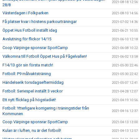
2021-08-18 12:56
28/8
Västerdagen i Folkparken
2021-08-10 14:56
Få platser kvar i höstens parkourträningar
2021-07-02 14:36
Öppet Hus Fotboll inställt idag
2021-06-21 10:55
Avslutning för flickor 14/15
2021-06-10 12:18
Coop Värpinge sponsrar SportCamp
2021-06-08 10:22
Välkomna till Fotboll Öppet Hus på Fågelvallen!
2021-06-02 13:58
F14/13 gör sin första match!
2021-05-30 22:46
Fotboll: P9 målvaktsträning
2021-05-30 22:42
Händelserik torsdagseftermiddag
2021-05-07 12:41
Fotboll: Seriespel inställt 3 veckor
2021-04-28 12:07
Ett nytt flicklag på högstadiet!
2021-04-19 10:56
Fotboll: Ytterligare korrigering i träningstider från
2021-04-16 12:37
Kommunen
Coop Värpinge sponsrar SportCamp
2021-04-13 13:00
Kulan är i luften, nu är det fotboll!
2021-04-13 12:57