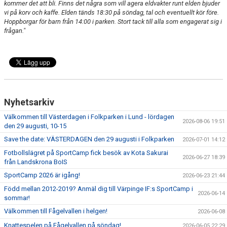
kommer det att bli. Finns det några som vill agera eldvakter runt elden bjuder
vi på korv och kaffe.
Elden tänds 18:30 på söndag, tal och eventuellt kör före.
Hoppborgar för barn från 14:00 i parken.
Stort tack till alla som engagerat sig i
frågan."
Nyhetsarkiv
Välkommen till Västerdagen i Folkparken i Lund - lördagen
2026-08-06 19:51
den 29 augusti, 10-15
Save the date: VÄSTERDAGEN den 29 augusti i Folkparken
2026-07-01 14:12
Fotbollslägret på SportCamp fick besök av Kota Sakurai
2026-06-27 18:39
från Landskrona BoIS
SportCamp 2026 är igång!
2026-06-23 21:44
Född mellan 2012-2019? Anmäl dig till Värpinge IF:s SportCamp i
2026-06-14
sommar!
Välkommen till Fågelvallen i helgen!
2026-06-08
Knattespelen på Fågelvallen på söndag!
2026-06-05 22:29