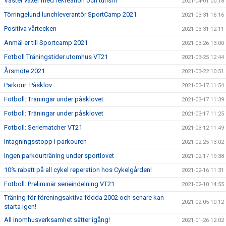
Väster växer med rekreation och turism
2021-04-01 00:18
Törringelund lunchleverantör SportCamp 2021
2021-03-31 16:16
Positiva vårtecken
2021-03-31 12:11
Anmäl er till Sportcamp 2021
2021-03-26 13:00
Fotboll Träningstider utomhus VT21
2021-03-25 12:44
Årsmöte 2021
2021-03-22 10:51
Parkour: Påsklov
2021-03-17 11:54
Fotboll: Träningar under påsklovet
2021-03-17 11:39
Fotboll: Träningar under påsklovet
2021-03-17 11:25
Fotboll: Seriematcher VT21
2021-03-12 11:49
Intagningsstopp i parkouren
2021-02-25 13:02
Ingen parkourträning under sportlovet
2021-02-17 19:38
10% rabatt på all cykel reperation hos Cykelgården!
2021-02-16 11:31
Fotboll: Preliminär serieindelning VT21
2021-02-10 14:55
Träning för föreningsaktiva födda 2002 och senare kan
2021-02-05 10:12
starta igen!
All inomhusverksamhet sätter igång!
2021-01-26 12:02