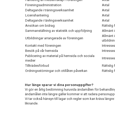
Föreningsadministration
Avtal
Deltagande i träningsverksamhet
Avtal
Licenshantering
Avtal
Deltagande i tävlingsverksamhet
Avtal
Ansökan om bidrag
Rättslig 
Sammanställning av statistik och uppföljning
Allmänt 
Allmänt 
Utbildningar arrangerade av föreningen
utbildni
Kontakt med föreningen
Intresse
Besök på vår hemsida
Intresse
Publicering av material på hemsida och sociala
Intresse
medier
Tillträdesförbud
Rättslig 
Ordningsstörningar och otillåten påverkan
Rättslig 
Hur länge sparar vi dina personuppgifter?
Vi gör en årlig bedömning huruvida ändamålen för behandling
ändamålen inte längre gäller kommer vi att radera personupp
Vi tar också hänsyn till lagar och regler som kan kräva längre l
liknande.