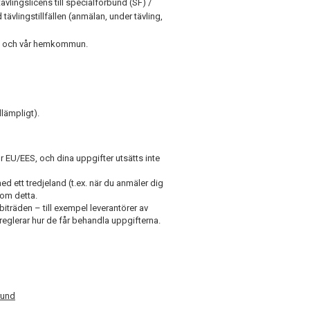
ingslicens till specialförbund (SF) /
ävlingstillfällen (anmälan, under tävling,
et och vår hemkommun.
lämpligt).
r EU/EES, och dina uppgifter utsätts inte
ed ett tredjeland (t.ex. när du anmäler dig
 om detta.
träden – till exempel leverantörer av
eglerar hur de får behandla uppgifterna.
rund