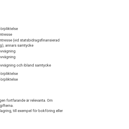
förpliktelse
intresse
intresse (vid statsbidragsfinansierad
ng), annars samtycke
avvägning
avvägning
avvägning och ibland samtycke
förpliktelse
förpliktelse
en fortfarande är relevanta. Om
gifterna.
agring, till exempel för bokföring eller