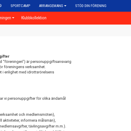
®
SPORTCAMP
ARRANGEMANG
STÖD DIN FÖRENING
eningen
Klubbkollektion
ifter
d “föreningen”) är personuppgiftsansvarig
ör föreningens verksamhet.
 i enlighet med idrottsrörelsens
ar vi personuppgifter för olika ändamål
ngsverksamhet och medlemsmöten),
 aktiviteter, informera målsmän),
dlemsavgifter, tävlingsavgifter m.m.).