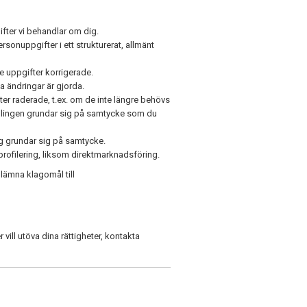
gifter vi behandlar om dig.
personuppgifter i ett strukturerat, allmänt
de uppgifter korrigerade.
a ändringar är gjorda.
ter raderade, t.ex. om de inte längre behövs
ndlingen grundar sig på samtycke som du
ng grundar sig på samtycke.
rofilering, liksom direktmarknadsföring.
 lämna klagomål till
vill utöva dina rättigheter, kontakta