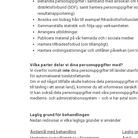
Behandla personuppgifter i samband med ansökan om tävl
distriktsförbund (SDF), samt hantera personuppgifter vid t
resultatrapportering).
Ansöka om bidrag från till exempel Riksidrottsförbund
Sammanställa statistik och följa upp verksamheten.
Arrangera utbildningar.
Publicera material på vår hemsida och i sociala medier.
Hantera tillträdesförbud (om tillämpligt).
Hantera ordningsstörningar och otillåten påverkan (om til
Vilka parter delar vi dina personuppgifter med?
Vi överför normalt
inte
dina personuppgifter till länder utanfö
för automatiserat beslutsfattande.
Om vi vid något tillfälle skulle behöva dela personuppgifter m
till tävling i ett annat land), kommer du att informeras särskilt
Vi kan också dela personuppgifter med våra personuppgiftsbi
medlems- och administrationssystem – och vi har avtal som r
Laglig grund för behandlingen
Nedan redovisar vi vilka lagliga grunder vi använder:
Ändamål med behandling
Laglig g
Hantering av medlemskap i föreningen
Avtal