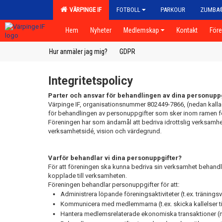
VÄRPINGE IF
FOTBOLL
PARKOUR
ZUMBA
Hem
Nyheter
Medlemskap
Kontakt
För
Hur anmäler jag mig?
GDPR
Integritetspolicy
Parter och ansvar för behandlingen av dina personuppg
Värpinge IF, organisationsnummer 802449-7866, (nedan kalla
för behandlingen av personuppgifter som sker inom ramen f
Föreningen har som ändamål att bedriva idrottslig verksamhet
verksamhetsidé, vision och värdegrund.
Varför behandlar vi dina personuppgifter?
För att föreningen ska kunna bedriva sin verksamhet behandl
kopplade till verksamheten.
Föreningen behandlar personuppgifter för att:
Administrera löpande föreningsaktiviteter (t.ex. träni
Kommunicera med medlemmarna (t.ex. skicka kallelser till
Hantera medlemsrelaterade ekonomiska transaktioner (me