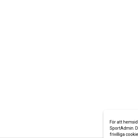
För att hemsid
SportAdmin. De
frivilliga cooki