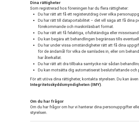
Dina rättigheter
Som registrerad hos föreningen har du flera rättigheter:
Du har rätt att få ett registerutdrag över vilka personupp
Du har rätt till dataportabilitet – det vill säga att få dina 
förekommande och maskinläsbart format.
Du har rätt att få felaktiga, ofullständiga eller missvisan
Du kan begära att behandlingen begränsas tills eventuell
Du har under vissa omständigheter rätt att få dina uppgif
för de ändamål för vilka de samlades in, eller om beha
har återkallat.
Du har rätt att dra tillbaka samtycke när sådan behandli
Du kan motsätta dig automatiserat beslutsfattande och p
För att utöva dina rättigheter, kontakta styrelsen. Du kan även
Integritetsskyddsmyndigheten (IMY)
.
Om du har frågor
Om du har frågor om hur vi hanterar dina personuppgifter eller 
styrelsen.