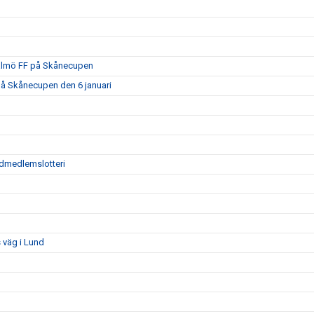
Malmö FF på Skånecupen
på Skånecupen den 6 januari
tödmedlemslotteri
 väg i Lund