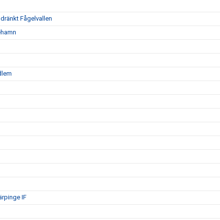
oldränkt Fågelvallen
nehamn
edlem
ärpinge IF