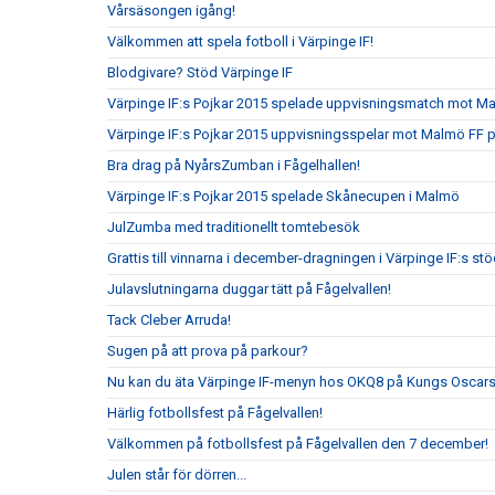
Vårsäsongen igång!
Välkommen att spela fotboll i Värpinge IF!
Blodgivare? Stöd Värpinge IF
Värpinge IF:s Pojkar 2015 spelade uppvisningsmatch mot 
Värpinge IF:s Pojkar 2015 uppvisningsspelar mot Malmö FF 
Bra drag på NyårsZumban i Fågelhallen!
Värpinge IF:s Pojkar 2015 spelade Skånecupen i Malmö
JulZumba med traditionellt tomtebesök
Grattis till vinnarna i december-dragningen i Värpinge IF:s s
Julavslutningarna duggar tätt på Fågelvallen!
Tack Cleber Arruda!
Sugen på att prova på parkour?
Nu kan du äta Värpinge IF-menyn hos OKQ8 på Kungs Oscars
Härlig fotbollsfest på Fågelvallen!
Välkommen på fotbollsfest på Fågelvallen den 7 december!
Julen står för dörren...