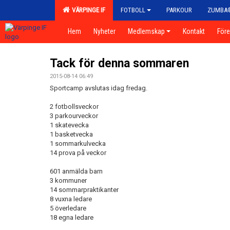
VÄRPINGE IF
FOTBOLL
PARKOUR
ZUMBA
Hem
Nyheter
Medlemskap
Kontakt
För
Tack för denna sommaren
2015-08-14 06:49
Sportcamp avslutas idag fredag.
2 fotbollsveckor
3 parkourveckor
1 skatevecka
1 basketvecka
1 sommarkulvecka
14 prova på veckor
601 anmälda barn
3 kommuner
14 sommarpraktikanter
8 vuxna ledare
5 överledare
18 egna ledare