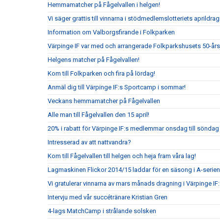
Hemmamatcher på Fågelvallen i helgen!
Vi säger grattis till vinnarna i stödmedlemslotteriets aprildrag
Information om Valborgsfirande i Folkparken
Värpinge IF var med och arrangerade Folkparkshusets 50-år
Helgens matcher på Fågelvallen!
Kom till Folkparken och fira på lördag!
Anmäl dig till Värpinge IF:s Sportcamp i sommar!
Veckans hemmamatcher på Fågelvallen
Alle man till Fågelvallen den 15 april!
20% i rabatt för Värpinge IF:s medlemmar onsdag till sönda
Intresserad av att nattvandra?
Kom till Fågelvallen till helgen och heja fram våra lag!
Lagmaskinen Flickor 2014/15 laddar för en säsong i A-serien
Vi gratulerar vinnarna av mars månads dragning i Värpinge IF
Intervju med vår succétränare Kristian Gren
4-lags MatchCamp i strålande solsken