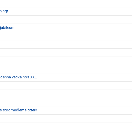
ning!
sjubileum
g denna vecka hos XXL
:s stödmedlemslotteri!