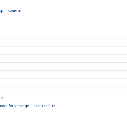
sponsoravtal
rup
torp för Värpinge IF:s Pojkar 2015