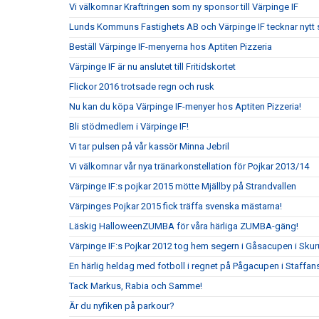
Vi välkomnar Kraftringen som ny sponsor till Värpinge IF
Lunds Kommuns Fastighets AB och Värpinge IF tecknar nytt 
Beställ Värpinge IF-menyerna hos Aptiten Pizzeria
Värpinge IF är nu anslutet till Fritidskortet
Flickor 2016 trotsade regn och rusk
Nu kan du köpa Värpinge IF-menyer hos Aptiten Pizzeria!
Bli stödmedlem i Värpinge IF!
Vi tar pulsen på vår kassör Minna Jebril
Vi välkomnar vår nya tränarkonstellation för Pojkar 2013/14
Värpinge IF:s pojkar 2015 mötte Mjällby på Strandvallen
Värpinges Pojkar 2015 fick träffa svenska mästarna!
Läskig HalloweenZUMBA för våra härliga ZUMBA-gäng!
Värpinge IF:s Pojkar 2012 tog hem segern i Gåsacupen i Sku
En härlig heldag med fotboll i regnet på Pågacupen i Staffans
Tack Markus, Rabia och Samme!
Är du nyfiken på parkour?