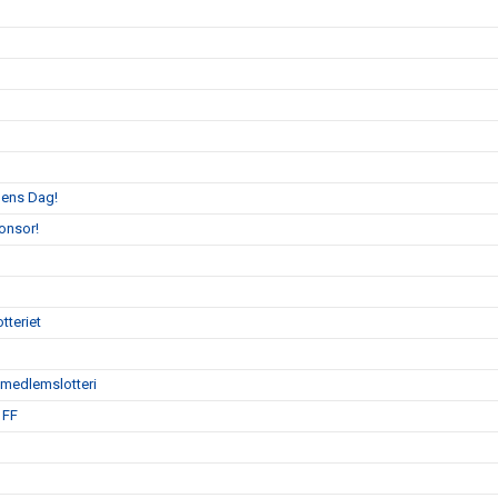
llens Dag!
onsor!
tteriet
ödmedlemslotteri
 FF