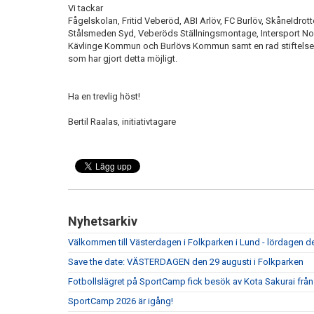
Vi tackar
Fågelskolan, Fritid Veberöd, ABI Arlöv, FC Burlöv, SkåneIdrott
Stålsmeden Syd, Veberöds Ställningsmontage, Intersport N
Kävlinge Kommun och Burlövs Kommun samt en rad stiftelser
som har gjort detta möjligt.
Ha en trevlig höst!
Bertil Raalas, initiativtagare
Nyhetsarkiv
Välkommen till Västerdagen i Folkparken i Lund - lördagen de
Save the date: VÄSTERDAGEN den 29 augusti i Folkparken
Fotbollslägret på SportCamp fick besök av Kota Sakurai frå
SportCamp 2026 är igång!