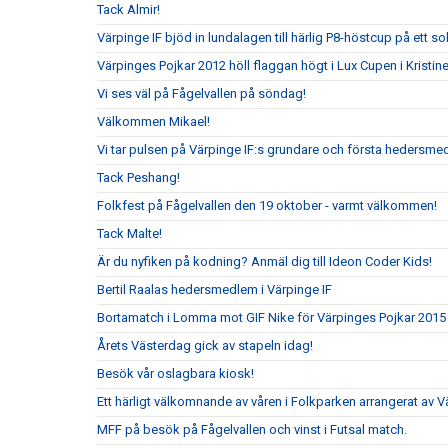
Tack Almir!
Värpinge IF bjöd in lundalagen till härlig P8-höstcup på ett s
Värpinges Pojkar 2012 höll flaggan högt i Lux Cupen i Kristi
Vi ses väl på Fågelvallen på söndag!
Välkommen Mikael!
Vi tar pulsen på Värpinge IF:s grundare och första hedersm
Tack Peshang!
Folkfest på Fågelvallen den 19 oktober - varmt välkommen!
Tack Malte!
Är du nyfiken på kodning? Anmäl dig till Ideon Coder Kids!
Bertil Raalas hedersmedlem i Värpinge IF
Bortamatch i Lomma mot GIF Nike för Värpinges Pojkar 2015
Årets Västerdag gick av stapeln idag!
Besök vår oslagbara kiosk!
Ett härligt välkomnande av våren i Folkparken arrangerat av V
MFF på besök på Fågelvallen och vinst i Futsal match.