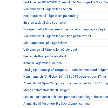
Född mellan 2012-2019? Anmäl dig till Värpinge IF:s SportC
Välkommen till Fågelvallen i helgen!
Knattespelen på Fågelvallen på söndag!
Ett stort tack till våra sponsorer!
Vi säger grattis till vinnarna i maj månads dragning av Värpin
Välkommen till Fågelvallen och titta på fin fotboll!
Måndagsmatch på Fågelvallen!
Välkommen till Fågelvallen på söndag!
Fredagsfotboll på Fågelvallen!
Kom till Fågelvallen i helgen!
Trevlig Bjärredscup på Borgeby IP i Kristihimmelsfärd-helgen!
Hemmamatch för Flickor 2014/15 på Fågelvallen den 17 maj!
Anmäl dig till SportCamp i sommar - early bird fram till 10 maj
Många hemmamatcher till helgen!
Fabian Rasmussen och hans parkourledarkollegor fick utmär
Anmäl dig till Värpinge IF:s SportCamp i sommar!