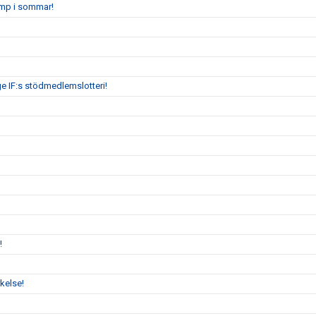
amp i sommar!
ge IF:s stödmedlemslotteri!
!
kelse!