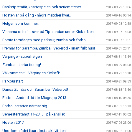
Basketpremiär, knattespelen och seriematcher..
2017-09-22 13:06
Hösten är på gång - några matcher kvar..
2017-09-16 00:14
Helgen som kommer...
2017-09-08 12:58
Vinnarna och rätt svar på Tipsrundan under Kick-offen!
2017-09-07 15:08
Första torsdagen med parkour, zumba och fotboll...
2017-09-07 13:51
Premiär för Saramba/Zumba i Veberöd - snart fullt hus!
2017-09-01 23:11
Värpinge - superhelgen
2017-08-31 13:49
Zumban startar tisdag!
2017-08-29 06:08
Välkommen till Värpinges Kickoff!
2017-08-21 16:10
Parkourstart
2017-08-21 09:53
Dansa Zumba och Saramba i Veberöd!
2017-08-18 13:46
Fotboll: Ändrad tid för Mixgrupp 2013
2017-08-10 08:35
Fotbollsstarten närmar sig
2017-07-31 15:13
Semesterstängt 11-23 juli på kansliet
2017-07-11 00:02
Hösten 2017
2017-07-06 23:06
Ungdomsrådet fixar första aktiviteten !
2017-06-02 11:00