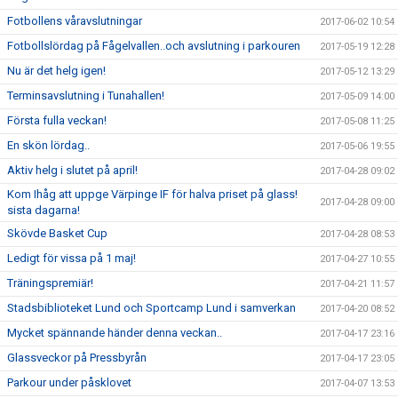
Fotbollens våravslutningar
2017-06-02 10:54
Fotbollslördag på Fågelvallen..och avslutning i parkouren
2017-05-19 12:28
Nu är det helg igen!
2017-05-12 13:29
Terminsavslutning i Tunahallen!
2017-05-09 14:00
Första fulla veckan!
2017-05-08 11:25
En skön lördag..
2017-05-06 19:55
Aktiv helg i slutet på april!
2017-04-28 09:02
Kom Ihåg att uppge Värpinge IF för halva priset på glass!
2017-04-28 09:00
sista dagarna!
Skövde Basket Cup
2017-04-28 08:53
Ledigt för vissa på 1 maj!
2017-04-27 10:55
Träningspremiär!
2017-04-21 11:57
Stadsbiblioteket Lund och Sportcamp Lund i samverkan
2017-04-20 08:52
Mycket spännande händer denna veckan..
2017-04-17 23:16
Glassveckor på Pressbyrån
2017-04-17 23:05
Parkour under påsklovet
2017-04-07 13:53