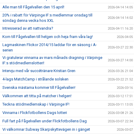
Alle man till Fågelvallen den 15 april!
2026-04-14 14:05
20% i rabatt för Värpinge IF:s medlemmar onsdag till
2026-04-14 14:02
söndag denna vecka hos XXL
Intresserad av att nattvandra?
2026-04-11 16:20
Kom till Fågelvallen till helgen och heja fram våra lag!
2026-04-05
Lagmaskinen Flickor 2014/15 laddar för en säsong i A-
2026-03-27 22:30
serien
Vi gratulerar vinnarna av mars månads dragning i Värpinge
2026-03-27 14:00
IF:s stödmedlemslotteri!
Intervju med vår succétränare Kristian Gren
2026-03-26 21:04
4-lags MatchCamp i strålande solsken
2026-03-22 21:52
Svenska mästarna kommer till Fågelvallen!
2026-03-16
Välkommen att titta på matcher i helgen!
2026-03-12 17:51
Teckna stödmedlemskap i Värpinge IF!
2026-03-11 13:05
Vinnarna i Flickfotbollens Dags lotteri
2026-03-08 21:26
Full fart på Fågelvallen under Flickfotbollens Dag
2026-03-07 22:34
Vi välkomnar Subway Skarpskyttevägen in i gänget
2026-03-07