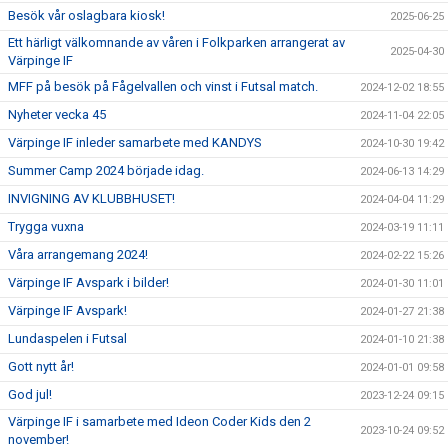
Besök vår oslagbara kiosk!
2025-06-25
Ett härligt välkomnande av våren i Folkparken arrangerat av
2025-04-30
Värpinge IF
MFF på besök på Fågelvallen och vinst i Futsal match.
2024-12-02 18:55
Nyheter vecka 45
2024-11-04 22:05
Värpinge IF inleder samarbete med KANDYS
2024-10-30 19:42
Summer Camp 2024 började idag.
2024-06-13 14:29
INVIGNING AV KLUBBHUSET!
2024-04-04 11:29
Trygga vuxna
2024-03-19 11:11
Våra arrangemang 2024!
2024-02-22 15:26
Värpinge IF Avspark i bilder!
2024-01-30 11:01
Värpinge IF Avspark!
2024-01-27 21:38
Lundaspelen i Futsal
2024-01-10 21:38
Gott nytt år!
2024-01-01 09:58
God jul!
2023-12-24 09:15
Värpinge IF i samarbete med Ideon Coder Kids den 2
2023-10-24 09:52
november!