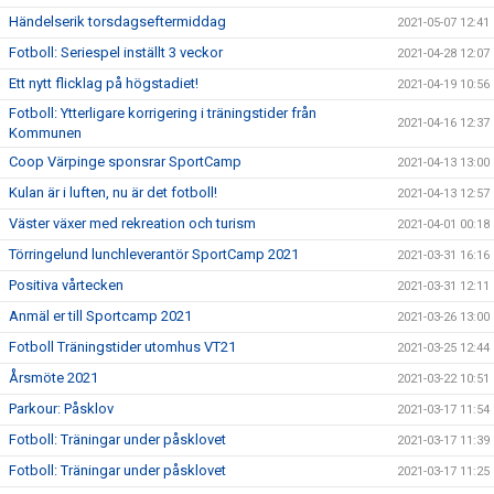
Händelserik torsdagseftermiddag
2021-05-07 12:41
Fotboll: Seriespel inställt 3 veckor
2021-04-28 12:07
Ett nytt flicklag på högstadiet!
2021-04-19 10:56
Fotboll: Ytterligare korrigering i träningstider från
2021-04-16 12:37
Kommunen
Coop Värpinge sponsrar SportCamp
2021-04-13 13:00
Kulan är i luften, nu är det fotboll!
2021-04-13 12:57
Väster växer med rekreation och turism
2021-04-01 00:18
Törringelund lunchleverantör SportCamp 2021
2021-03-31 16:16
Positiva vårtecken
2021-03-31 12:11
Anmäl er till Sportcamp 2021
2021-03-26 13:00
Fotboll Träningstider utomhus VT21
2021-03-25 12:44
Årsmöte 2021
2021-03-22 10:51
Parkour: Påsklov
2021-03-17 11:54
Fotboll: Träningar under påsklovet
2021-03-17 11:39
Fotboll: Träningar under påsklovet
2021-03-17 11:25