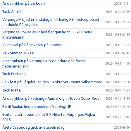
Är du nyfiken på parkour?
2025-10-21
Tack Almir!
2025-10-20 20:59
Värpinge IF bjöd in lundalagen till härlig P8-höstcup på ett
2025-10-19 21:25
soldränkt Fågelvallen
Värpinges Pojkar 2012 höll flaggan högt i Lux Cupen i
2025-10-18 21:34
Kristinehamn
Vi ses väl på Fågelvallen på söndag!
2025-10-16 10:02
Välkommen Mikael!
2025-10-16 09:45
Vi tar pulsen på Värpinge IF:s grundare och första
2025-10-14 14:18
hedersmedlem
Tack Peshang!
2025-10-12 19:27
Folkfest på Fågelvallen den 19 oktober - varmt välkommen!
2025-10-10 19:50
Tack Malte!
2025-10-10 16:25
Är du nyfiken på kodning? Anmäl dig till Ideon Coder Kids!
2025-10-01 18:59
Bertil Raalas hedersmedlem i Värpinge IF
2025-09-27 23:29
Bortamatch i Lomma mot GIF Nike för Värpinges Pojkar
2025-09-27 18:43
2015
Årets Västerdag gick av stapeln idag!
2025-08-30