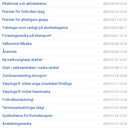
Påsklovet och aktiviteterna
2016-03-18 15:37
Premiär för fotbollen idag
2016-03-16 13:52
Premiär för ytterligare grupp
2016-03-11 07:32
Träningar som vanligt på studiedagarna
2016-03-07 08:17
Föreningsvecka på Intersport!
2016-03-01 12:15
Välkomna tillbaka
2016-02-28 10:29
Årsmöte
2016-02-25 17:59
Ny parkourgrupp startar!
2016-01-21 10:47
Start i verksamheten i nästa vecka!
2016-01-08 11:13
Zumbaavslutning imorgon!
2015-12-18 23:45
Värpinge IF söker unga voluntärer/frivilliga
2015-12-17 12:52
Värpinge IF möter Hammarby
2015-12-15 12:53
Fotbollsavslutning!
2015-12-15 12:34
Terminsavlustningar idag!
2015-12-15 10:09
Spelschema för Romelecupen
2015-12-14 12:57
Avslutningsvecka
2015-12-12 10:29