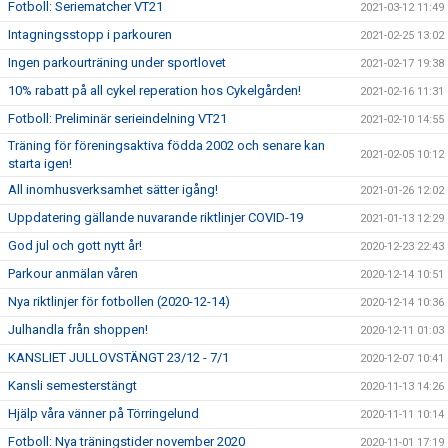
Fotboll: Seriematcher VT21
2021-03-12 11:49
Intagningsstopp i parkouren
2021-02-25 13:02
Ingen parkourträning under sportlovet
2021-02-17 19:38
10% rabatt på all cykel reperation hos Cykelgården!
2021-02-16 11:31
Fotboll: Preliminär serieindelning VT21
2021-02-10 14:55
Träning för föreningsaktiva födda 2002 och senare kan
2021-02-05 10:12
starta igen!
All inomhusverksamhet sätter igång!
2021-01-26 12:02
Uppdatering gällande nuvarande riktlinjer COVID-19
2021-01-13 12:29
God jul och gott nytt år!
2020-12-23 22:43
Parkour anmälan våren
2020-12-14 10:51
Nya riktlinjer för fotbollen (2020-12-14)
2020-12-14 10:36
Julhandla från shoppen!
2020-12-11 01:03
KANSLIET JULLOVSTÄNGT 23/12 - 7/1
2020-12-07 10:41
Kansli semesterstängt
2020-11-13 14:26
Hjälp våra vänner på Törringelund
2020-11-11 10:14
Fotboll: Nya träningstider november 2020
2020-11-01 17:19