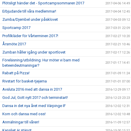
Plötsligt händer det - Sportcampsommaren 2017
2017-04-06 14:49
Erbjudande till våra medlemmar!
2017-04-04 12:45
Zumba/Djembel under påsklovet
2017-04-03 09:12
Sportcamp 2017
2017-03-31 22:09
Profilkläder för Vårterminen 2017!
2017-02-27 10:20
Årsmöte 2017
2017-02-21 10:46
Zumban håller igång under sportlovet
2017-02-17 12:26
Föreläsning/utbildning: Hur möter vi barn med
2017-01-17 14:41
beteendeutmaningar?
Rabatt på Pizza!
2017-01-09 11:24
Rivstart för basket-tjejerna
2017-01-01 07:00
Avsluta 2016 med att dansa in 2017
2016-12-29 09:17
God Jul, Gott nytt 2017 och terminstart!
2016-12-23 23:23
Dansa in det nya året med Värpinge IF
2016-12-02 12:31
Kom och dansa med oss!
2016-12-02 10:48
Anmälningar till våren!
2016-11-09 12:57
Kansliet är stängt
2016-10-30 15:52