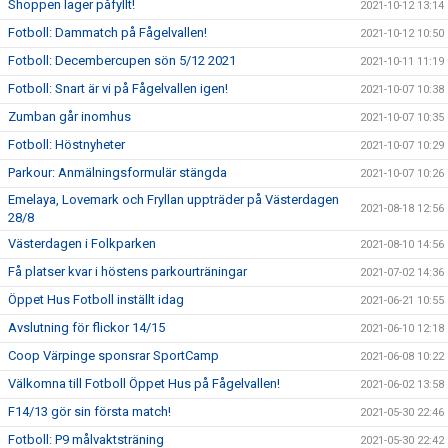
Shoppen lager påfyllt!
2021-10-12 13:14
Fotboll: Dammatch på Fågelvallen!
2021-10-12 10:50
Fotboll: Decembercupen sön 5/12 2021
2021-10-11 11:19
Fotboll: Snart är vi på Fågelvallen igen!
2021-10-07 10:38
Zumban går inomhus
2021-10-07 10:35
Fotboll: Höstnyheter
2021-10-07 10:29
Parkour: Anmälningsformulär stängda
2021-10-07 10:26
Emelaya, Lovemark och Fryllan uppträder på Västerdagen
2021-08-18 12:56
28/8
Västerdagen i Folkparken
2021-08-10 14:56
Få platser kvar i höstens parkourträningar
2021-07-02 14:36
Öppet Hus Fotboll inställt idag
2021-06-21 10:55
Avslutning för flickor 14/15
2021-06-10 12:18
Coop Värpinge sponsrar SportCamp
2021-06-08 10:22
Välkomna till Fotboll Öppet Hus på Fågelvallen!
2021-06-02 13:58
F14/13 gör sin första match!
2021-05-30 22:46
Fotboll: P9 målvaktsträning
2021-05-30 22:42