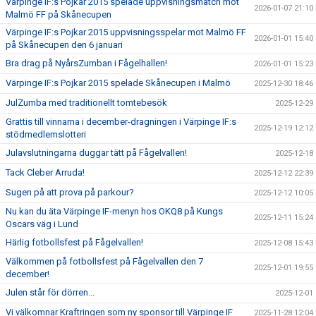
Värpinge IF:s Pojkar 2015 spelade uppvisningsmatch mot
2026-01-07 21:10
Malmö FF på Skånecupen
Värpinge IF:s Pojkar 2015 uppvisningsspelar mot Malmö FF
2026-01-01 15:40
på Skånecupen den 6 januari
Bra drag på NyårsZumban i Fågelhallen!
2026-01-01 15:23
Värpinge IF:s Pojkar 2015 spelade Skånecupen i Malmö
2025-12-30 18:46
JulZumba med traditionellt tomtebesök
2025-12-29
Grattis till vinnarna i december-dragningen i Värpinge IF:s
2025-12-19 12:12
stödmedlemslotteri
Julavslutningarna duggar tätt på Fågelvallen!
2025-12-18
Tack Cleber Arruda!
2025-12-12 22:39
Sugen på att prova på parkour?
2025-12-12 10:05
Nu kan du äta Värpinge IF-menyn hos OKQ8 på Kungs
2025-12-11 15:24
Oscars väg i Lund
Härlig fotbollsfest på Fågelvallen!
2025-12-08 15:43
Välkommen på fotbollsfest på Fågelvallen den 7
2025-12-01 19:55
december!
Julen står för dörren...
2025-12-01
Vi välkomnar Kraftringen som ny sponsor till Värpinge IF
2025-11-28 12:04