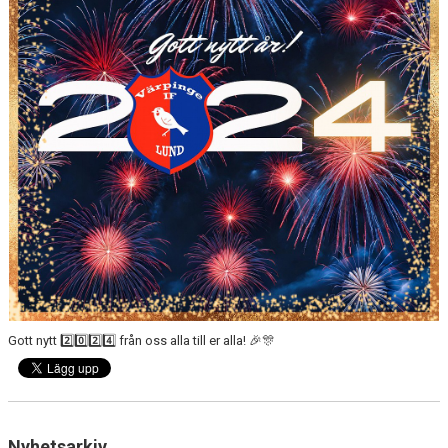
Gott nytt 2️⃣0️⃣2️⃣4️⃣ från oss alla till er alla! 🎉🎊
Nyhetsarkiv