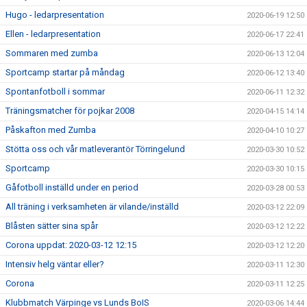
Hugo - ledarpresentation
2020-06-19 12:50
Ellen - ledarpresentation
2020-06-17 22:41
Sommaren med zumba
2020-06-13 12:04
Sportcamp startar på måndag
2020-06-12 13:40
Spontanfotboll i sommar
2020-06-11 12:32
Träningsmatcher för pojkar 2008
2020-04-15 14:14
Påskafton med Zumba
2020-04-10 10:27
Stötta oss och vår matleverantör Törringelund
2020-03-30 10:52
Sportcamp
2020-03-30 10:15
Gåfotboll inställd under en period
2020-03-28 00:53
All träning i verksamheten är vilande/inställd
2020-03-12 22:09
Blåsten sätter sina spår
2020-03-12 12:22
Corona uppdat: 2020-03-12 12:15
2020-03-12 12:20
Intensiv helg väntar eller?
2020-03-11 12:30
Corona
2020-03-11 12:25
Klubbmatch Värpinge vs Lunds BoIS
2020-03-06 14:44