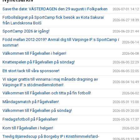
Save the date: VÄSTERDAGEN den 29 augusti i Folkparken
2026-07-01 14:12
Fotbollslägret på SportCamp fick besök av Kota Sakurai
2026-06-27 18:39
från Landskrona BoIS
SportCamp 2026 är igång!
2026-06-23 21:44
Född mellan 2012-2019? Anmäl dig till Värpinge IF:s SportCamp i
2026-06-14
sommar!
Välkommen till Fågelvallen i helgen!
2026-06-08
Knattespelen på Fågelvallen på söndag!
2026-06-05 22:29
Ett stort tack till våra sponsorer!
2026-06-05 22:05
Vi säger grattis till vinnarna i maj månads dragning av
2026-06-04 16:49
Värpinge IF:s stödmedlemslotteri!
Välkommen till Fågelvallen och titta på fin fotboll!
2026-06-02
Måndagsmatch på Fågelvallen!
2026-05-31 15:00
Välkommen till Fågelvallen på söndag!
2026-05-29 20:00
Fredagsfotboll på Fågelvallen!
2026-05-26 17:37
Kom till Fågelvallen i helgen!
2026-05-20
Trevlig Bjärredscup på Borgeby IP i Kristihimmelsfärd-
2026-05-19 15:58