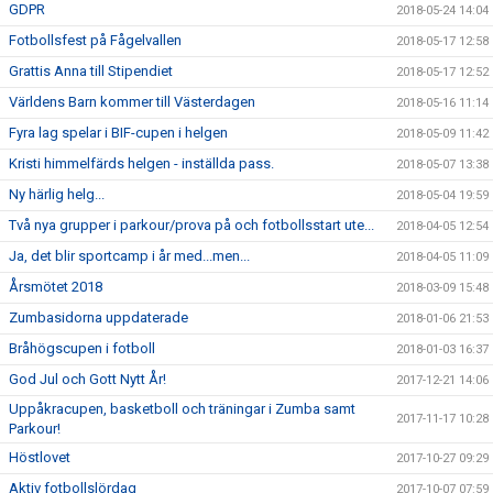
GDPR
2018-05-24 14:04
Fotbollsfest på Fågelvallen
2018-05-17 12:58
Grattis Anna till Stipendiet
2018-05-17 12:52
Världens Barn kommer till Västerdagen
2018-05-16 11:14
Fyra lag spelar i BIF-cupen i helgen
2018-05-09 11:42
Kristi himmelfärds helgen - inställda pass.
2018-05-07 13:38
Ny härlig helg...
2018-05-04 19:59
Två nya grupper i parkour/prova på och fotbollsstart ute...
2018-04-05 12:54
Ja, det blir sportcamp i år med...men...
2018-04-05 11:09
Årsmötet 2018
2018-03-09 15:48
Zumbasidorna uppdaterade
2018-01-06 21:53
Bråhögscupen i fotboll
2018-01-03 16:37
God Jul och Gott Nytt År!
2017-12-21 14:06
Uppåkracupen, basketboll och träningar i Zumba samt
2017-11-17 10:28
Parkour!
Höstlovet
2017-10-27 09:29
Aktiv fotbollslördag
2017-10-07 07:59