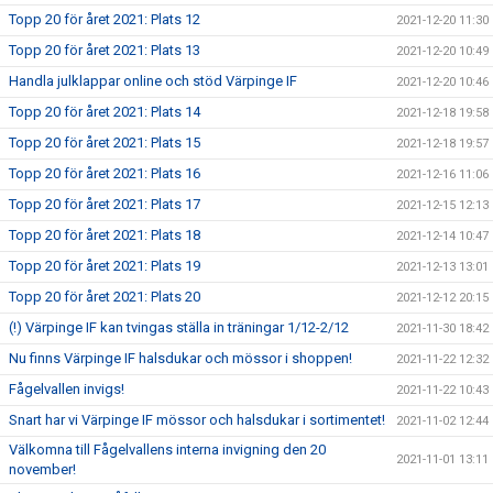
Topp 20 för året 2021: Plats 12
2021-12-20 11:30
Topp 20 för året 2021: Plats 13
2021-12-20 10:49
Handla julklappar online och stöd Värpinge IF
2021-12-20 10:46
Topp 20 för året 2021: Plats 14
2021-12-18 19:58
Topp 20 för året 2021: Plats 15
2021-12-18 19:57
Topp 20 för året 2021: Plats 16
2021-12-16 11:06
Topp 20 för året 2021: Plats 17
2021-12-15 12:13
Topp 20 för året 2021: Plats 18
2021-12-14 10:47
Topp 20 för året 2021: Plats 19
2021-12-13 13:01
Topp 20 för året 2021: Plats 20
2021-12-12 20:15
(!) Värpinge IF kan tvingas ställa in träningar 1/12-2/12
2021-11-30 18:42
Nu finns Värpinge IF halsdukar och mössor i shoppen!
2021-11-22 12:32
Fågelvallen invigs!
2021-11-22 10:43
Snart har vi Värpinge IF mössor och halsdukar i sortimentet!
2021-11-02 12:44
Välkomna till Fågelvallens interna invigning den 20
2021-11-01 13:11
november!