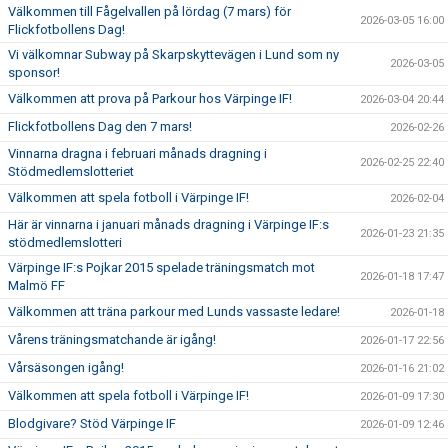
Välkommen till Fågelvallen på lördag (7 mars) för
2026-03-05 16:00
Flickfotbollens Dag!
Vi välkomnar Subway på Skarpskyttevägen i Lund som ny
2026-03-05
sponsor!
Välkommen att prova på Parkour hos Värpinge IF!
2026-03-04 20:44
Flickfotbollens Dag den 7 mars!
2026-02-26
Vinnarna dragna i februari månads dragning i
2026-02-25 22:40
Stödmedlemslotteriet
Välkommen att spela fotboll i Värpinge IF!
2026-02-04
Här är vinnarna i januari månads dragning i Värpinge IF:s
2026-01-23 21:35
stödmedlemslotteri
Värpinge IF:s Pojkar 2015 spelade träningsmatch mot
2026-01-18 17:47
Malmö FF
Välkommen att träna parkour med Lunds vassaste ledare!
2026-01-18
Vårens träningsmatchande är igång!
2026-01-17 22:56
Vårsäsongen igång!
2026-01-16 21:02
Välkommen att spela fotboll i Värpinge IF!
2026-01-09 17:30
Blodgivare? Stöd Värpinge IF
2026-01-09 12:46