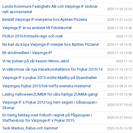
Lunds Kommuns Fastighets AB och Värpinge IF tecknar
2025-11-26 15:55
nytt sponsoravtal
Beställ Värpinge IF-menyerna hos Aptiten Pizzeria
2025-11-21 16:02
Värpinge IF är nu anslutet till Fritidskortet
2025-11-20 13:40
Flickor 2016 trotsade regn och rusk
2025-11-19
Nu kan du köpa Värpinge IF-menyer hos Aptiten Pizzeria!
2025-11-18 14:35
Bli stödmedlem i Värpinge IF!
2025-11-13 15:00
Vi tar pulsen på vår kassör Minna Jebril
2025-11-13
Vi välkomnar vår nya tränarkonstellation för Pojkar 2013/14
2025-11-10 19:12
Värpinge IF:s pojkar 2015 mötte Mjällby på Strandvallen
2025-11-08 22:11
Värpinges Pojkar 2015 fick träffa svenska mästarna!
2025-11-08 21:54
Läskig HalloweenZUMBA för våra härliga ZUMBA-gäng!
2025-11-07 15:48
Värpinge IF:s Pojkar 2012 tog hem segern i Gåsacupen i
2025-10-27 10:42
Skurup
En härlig heldag med fotboll i regnet på Pågacupen i
2025-10-27 09:52
Staffanstorp för Värpinge IF:s Pojkar 2015
Tack Markus, Rabia och Samme!
2025-10-25 16:30