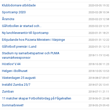
Klubbdomare utbildade
2020-03-05 19:32
Sportcamp 2020
2020-02-28 10:34
Årsmöte
2020-02-23 12:58
Gåfotbollen är startad och...
2020-02-23 12:31
Ny lunchleverantör till Sportcamp
2020-01-31 18:21
Erbjudande hos Pizzeria Ministern i Värpinge
2020-01-31 12:22
Gåfotboll premiär i Lund
2020-01-31 12:13
Stadium ny samarbetspartner och PUMA
2018-11-19 13:45
varumärkessponsor
Höstlov! V.44
2018-10-30 11:23
Helgen i Bollhuset
2018-10-05 13:53
Västerdagen 25 augusti
2018-08-07 09:47
Inställd Zumba 25/7
2018-07-25 13:41
Zumban
2018-07-11 21:11
11 matcher skapar Fotbollslördag på Fågelvallen
2018-06-01 23:48
Sommarbrevet!
2018-05-29 09:43