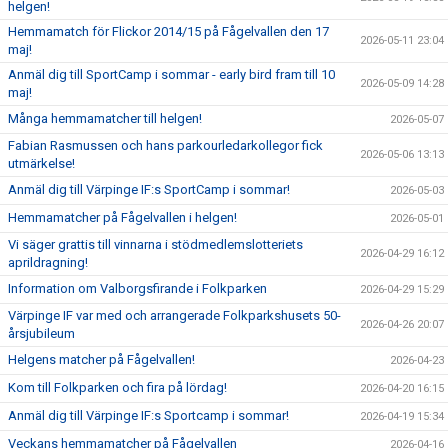
helgen!
Hemmamatch för Flickor 2014/15 på Fågelvallen den 17
2026-05-11 23:04
maj!
Anmäl dig till SportCamp i sommar - early bird fram till 10
2026-05-09 14:28
maj!
Många hemmamatcher till helgen!
2026-05-07
Fabian Rasmussen och hans parkourledarkollegor fick
2026-05-06 13:13
utmärkelse!
Anmäl dig till Värpinge IF:s SportCamp i sommar!
2026-05-03
Hemmamatcher på Fågelvallen i helgen!
2026-05-01
Vi säger grattis till vinnarna i stödmedlemslotteriets
2026-04-29 16:12
aprildragning!
Information om Valborgsfirande i Folkparken
2026-04-29 15:29
Värpinge IF var med och arrangerade Folkparkshusets 50-
2026-04-26 20:07
årsjubileum
Helgens matcher på Fågelvallen!
2026-04-23
Kom till Folkparken och fira på lördag!
2026-04-20 16:15
Anmäl dig till Värpinge IF:s Sportcamp i sommar!
2026-04-19 15:34
Veckans hemmamatcher på Fågelvallen
2026-04-16