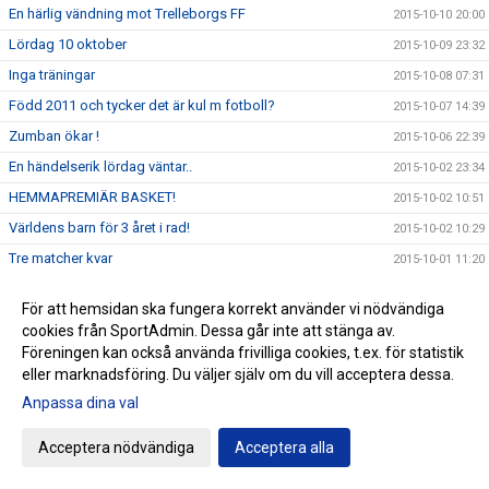
En härlig vändning mot Trelleborgs FF
2015-10-10 20:00
Lördag 10 oktober
2015-10-09 23:32
Inga träningar
2015-10-08 07:31
Född 2011 och tycker det är kul m fotboll?
2015-10-07 14:39
Zumban ökar !
2015-10-06 22:39
En händelserik lördag väntar..
2015-10-02 23:34
HEMMAPREMIÄR BASKET!
2015-10-02 10:51
Världens barn för 3 året i rad!
2015-10-02 10:29
Tre matcher kvar
2015-10-01 11:20
Qigongen inställd pga sjukdom
2015-09-30 11:31
För att hemsidan ska fungera korrekt använder vi nödvändiga
Stort TACK!
2015-09-28 15:37
cookies från SportAdmin. Dessa går inte att stänga av.
Värpinge IF - 10 år på söndag!
Föreningen kan också använda frivilliga cookies, t.ex. för statistik
2015-09-18 19:44
eller marknadsföring. Du väljer själv om du vill acceptera dessa.
Ny match väntar P06 på lördagen
2015-09-17 12:38
Anpassa dina val
Nyttig kväll i Stångby
2015-09-16 12:58
Qigong - inställd onsdag/lördag
2015-09-16 10:33
Acceptera nödvändiga
Acceptera alla
En fantastisk insats!
2015-09-14 22:09