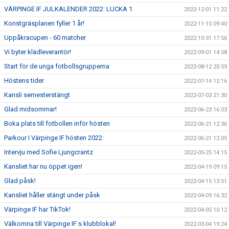
VÄRPINGE IF JULKALENDER 2022: LUCKA 1
2022-12-01 11:22
Konstgräsplanen fyller 1 år!
2022-11-15 09:40
Uppåkracupen - 60 matcher
2022-10-31 17:56
Vi byter klädleverantör!
2022-09-01 14:58
Start för de unga fotbollsgrupperna
2022-08-12 20:59
Höstens tider
2022-07-14 12:16
Kansli semesterstängt
2022-07-03 21:30
Glad midsommar!
2022-06-23 16:03
Boka plats till fotbollen inför hösten
2022-06-21 12:36
Parkour I Värpinge IF hösten 2022:
2022-06-21 12:05
Intervju med Sofie Ljungcrantz
2022-05-25 14:15
Kansliet har nu öppet igen!
2022-04-19 09:15
Glad påsk!
2022-04-15 13:51
Kansliet håller stängt under påsk
2022-04-09 16:32
Värpinge IF har TikTok!
2022-04-05 10:12
Välkomna till Värpinge IF:s klubblokal!
2022-03-04 19:24