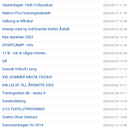
Västerdagen 19/8 i Folkparken
2023-08-17 11:35
Malmö FFs Föreningsnätverk!
2023-05-31 21:33
Valborg är tillbaka!
2023-04-27 15:58
Intervju med ny ordförande Stefan Åshäll
2023-04-22 22:30
Nya styrelsen 2023
2023-04-06 14:18
SPORTCAMP! - Info
2023-03-24 15:26
17 år - här är några minnen…
2023-03-23 22:40
QR
2023-03-22 13:59
Svensk fotboll i sorg
2023-03-17 11:12
XXL KOMMER NÄSTA TISDAG!
2023-03-14 15:17
KALLELSE TILL ÅRSMÖTE 2023
2023-03-06 16:11
Träningsstart vår - vecka 9
2023-02-28 15:11
Serieindelning
2023-02-24 14:25
21/3 TEXTILUTPRÖVNING!
2023-02-23 16:23
Grattis Oliver Santrac!
2023-02-21 13:06
Sammandragen för 2014
2023-02-16 13:48