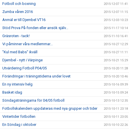
Fotboll och boxning
2015-12-07 11:41
Zumba våren 2016
2015-12-07 11:15
Anmäl er till Djembel VT16
2015-12-03 10:23
Stöd Prova På-fonden eller ansök själv...
2015-11-17 10:14
Gräsroten - tack!
2015-11-10 16:41
Vi påminner våra medlemmar...
2015-10-27 12:29
"Kul med Babs" ikväll
2015-10-27 11:11
Djembel - nytt i Värpinge
2015-10-21 15:29
Utvärdering Fotboll P04/05
2015-10-20 11:28
Förändringar i träningstiderna under lovet
2015-10-20 10:46
En ny intensiv helg
2015-10-16 09:39
Basket idag
2015-10-15 09:24
Söndagsträningarna för 04/05 fotboll
2015-10-13 12:35
Fotbollskalendern uppdateras med nya grupper och tider
2015-10-11 23:18
Vintertider fotbollen
2015-10-11 23:05
En Söndag i oktober
2015-10-10 22:26