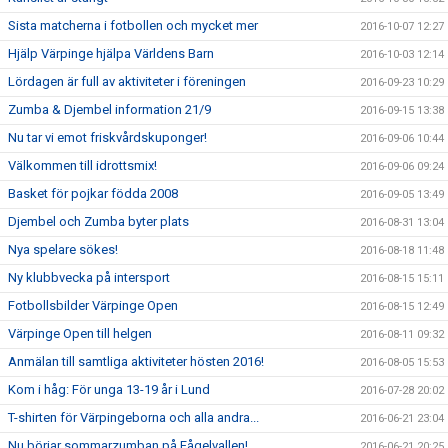
Sista matcherna i fotbollen och mycket mer
2016-10-07 12:27
Hjälp Värpinge hjälpa Världens Barn
2016-10-03 12:14
Lördagen är full av aktiviteter i föreningen
2016-09-23 10:29
Zumba & Djembel information 21/9
2016-09-15 13:38
Nu tar vi emot friskvårdskuponger!
2016-09-06 10:44
Välkommen till idrottsmix!
2016-09-06 09:24
Basket för pojkar födda 2008
2016-09-05 13:49
Djembel och Zumba byter plats
2016-08-31 13:04
Nya spelare sökes!
2016-08-18 11:48
Ny klubbvecka på intersport
2016-08-15 15:11
Fotbollsbilder Värpinge Open
2016-08-15 12:49
Värpinge Open till helgen
2016-08-11 09:32
Anmälan till samtliga aktiviteter hösten 2016!
2016-08-05 15:53
Kom i håg: För unga 13-19 år i Lund
2016-07-28 20:02
T-shirten för Värpingeborna och alla andra...
2016-06-21 23:04
Nu börjar sommarzumban på Fågelvallen!
2016-06-21 20:25