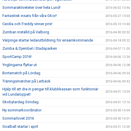
Sommaraktiveteter över hela Lund!
2016-06-02 13:46
Fantastisk insats från våra 04:or!
2016-05-27 13:03
Cecilia och Freddy vinner pris!
2016-05-10 13:40
Zumban inställd på Valborg
2016-04-30 02:02
Värpinge startar ledarutbildning för ensamkommande
2016-04-18 09:22
Zumba & Djembel i Stadsparken
2016-04-07 11:05
SportCamp 2016!
2016-04-06 12:34
Ynglingarna flyttar ut
2016-04-06 12:08
Bortamatch på Lördag
2016-04-06 09:54
Träningsmatcher på Lerbäck
2016-04-06 09:42
Hjälp till att dra in pengar till klubbkassan som funktionär
2016-04-01 13:59
vid Lundaloppet!
Skobytardag Söndag
2016-04-01 13:16
Ny sommarkoordinator
2016-03-30 14:04
Sommarlovet 2016
2016-03-30 14:01
Goalball startar i april
2016-03-21 12:00