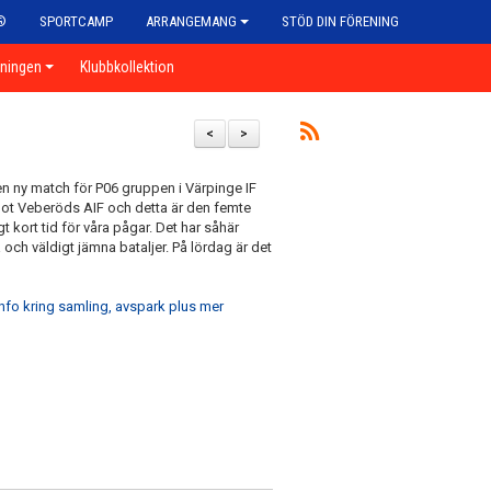
®
SPORTCAMP
ARRANGEMANG
STÖD DIN FÖRENING
eningen
Klubbkollektion
<
>
en ny match för P06 gruppen i Värpinge IF
 mot Veberöds AIF och detta är den femte
 kort tid för våra pågar. Det har såhär
ka och väldigt jämna bataljer. På lördag är det
 info kring samling, avspark plus mer