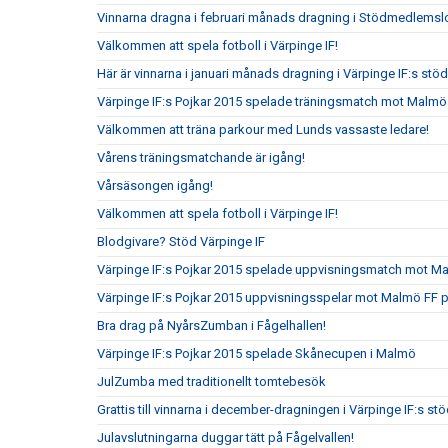
Vinnarna dragna i februari månads dragning i Stödmedlemslo
Välkommen att spela fotboll i Värpinge IF!
Här är vinnarna i januari månads dragning i Värpinge IF:s st
Värpinge IF:s Pojkar 2015 spelade träningsmatch mot Malmö
Välkommen att träna parkour med Lunds vassaste ledare!
Vårens träningsmatchande är igång!
Vårsäsongen igång!
Välkommen att spela fotboll i Värpinge IF!
Blodgivare? Stöd Värpinge IF
Värpinge IF:s Pojkar 2015 spelade uppvisningsmatch mot 
Värpinge IF:s Pojkar 2015 uppvisningsspelar mot Malmö FF 
Bra drag på NyårsZumban i Fågelhallen!
Värpinge IF:s Pojkar 2015 spelade Skånecupen i Malmö
JulZumba med traditionellt tomtebesök
Grattis till vinnarna i december-dragningen i Värpinge IF:s s
Julavslutningarna duggar tätt på Fågelvallen!