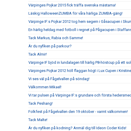
Värpinges Pojkar 2015 fick träffa svenska mästarna!
Läskig HalloweenZUMBA för våra härliga ZUMBA-gäng!
Värpinge IF:s Pojkar 2012 tog hem segern i Gåsacupen i Sku
En härlig heldag med fotboll i regnet på Pågacupen i Staffans
Tack Markus, Rabia och Samme!
Är du nyfiken på parkour?
Tack Almir!
Värpinge IF bjöd in lundalagen till härlig P8-höstcup på ett s
Värpinges Pojkar 2012 höll flaggan högt i Lux Cupen i Kristi
Vi ses väl på Fågelvallen på söndag!
Välkommen Mikael!
Vi tar pulsen på Värpinge IF:s grundare och första hedersm
Tack Peshang!
Folkfest på Fågelvallen den 19 oktober - varmt välkommen!
Tack Malte!
Är du nyfiken på kodning? Anmäl dig till Ideon Coder Kids!