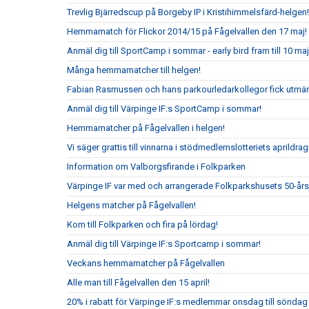
Trevlig Bjärredscup på Borgeby IP i Kristihimmelsfärd-helgen!
Hemmamatch för Flickor 2014/15 på Fågelvallen den 17 maj!
Anmäl dig till SportCamp i sommar - early bird fram till 10 maj
Många hemmamatcher till helgen!
Fabian Rasmussen och hans parkourledarkollegor fick utmär
Anmäl dig till Värpinge IF:s SportCamp i sommar!
Hemmamatcher på Fågelvallen i helgen!
Vi säger grattis till vinnarna i stödmedlemslotteriets aprildrag
Information om Valborgsfirande i Folkparken
Värpinge IF var med och arrangerade Folkparkshusets 50-år
Helgens matcher på Fågelvallen!
Kom till Folkparken och fira på lördag!
Anmäl dig till Värpinge IF:s Sportcamp i sommar!
Veckans hemmamatcher på Fågelvallen
Alle man till Fågelvallen den 15 april!
20% i rabatt för Värpinge IF:s medlemmar onsdag till sönda