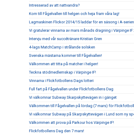
Intresserad av att nattvandra?
Kom till Fågelvallen till helgen och heja fram våra lag!
Lagmaskinen Flickor 2014/15 laddar för en säsong i A-serien
Vi gratulerar vinnarna av mars månads dragning i Värpinge IF
Intervju med vår succétränare Kristian Gren
4-lags MatchCamp i strålande solsken
Svenska mästarna kommer till Fågelvallen!
Välkommen att titta på matcher i helgen!
Teckna stödmedlemskap i Värpinge IF!
Vinnarna i Flickfotbollens Dags lotteri
Full fart på Fågelvallen under Flickfotbollens Dag
Vi välkomnar Subway Skarpskyttevägen in i gänget
Välkommen till Fågelvallen på lördag (7 mars) för Flickfotbo
Vi välkomnar Subway på Skarpskyttevägen i Lund som ny sp
Välkommen att prova på Parkour hos Värpinge IF!
Flickfotbollens Dag den 7 mars!