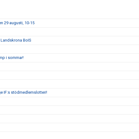
n 29 augusti, 10-15
n Landskrona BoIS
amp i sommar!
ge IF:s stödmedlemslotteri!