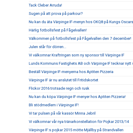
Tack Cleber Arruda!
Sugen på att prova på parkour?
Nu kan du äta Värpinge IF-menyn hos OKQ8 på Kungs Oscars
Härlig fotbollsfest på Fågelvallen!
Välkommen på fotbollsfest på Fågelvallen den 7 december!
Julen står för dörren...
Vi välkomnar Kraftringen som ny sponsor till Värpinge IF
Lunds Kommuns Fastighets AB och Värpinge IF tecknar nytt 
Beställ Värpinge IF-menyerna hos Aptiten Pizzeria
Värpinge IF är nu anslutet till Fritidskortet
Flickor 2016 trotsade regn och rusk
Nu kan du köpa Värpinge IF-menyer hos Aptiten Pizzeria!
Bli stödmedlem i Värpinge IF!
Vi tar pulsen på vår kassör Minna Jebril
Vi välkomnar vår nya tränarkonstellation för Pojkar 2013/14
Värpinge IF:s pojkar 2015 mötte Mjällby på Strandvallen