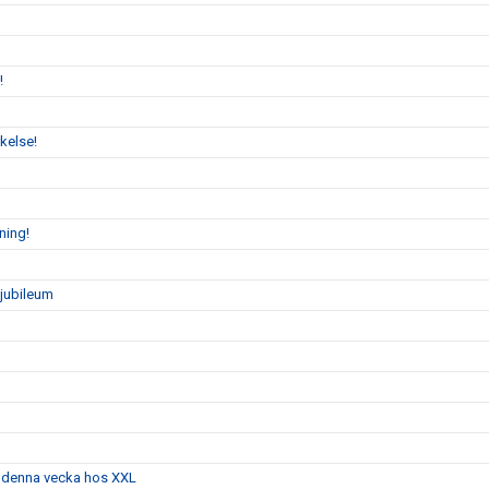
!
kelse!
ning!
sjubileum
g denna vecka hos XXL