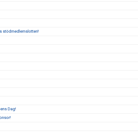
:s stödmedlemslotteri!
llens Dag!
onsor!