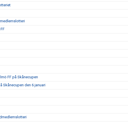
tteriet
ödmedlemslotteri
 FF
Malmö FF på Skånecupen
på Skånecupen den 6 januari
tödmedlemslotteri