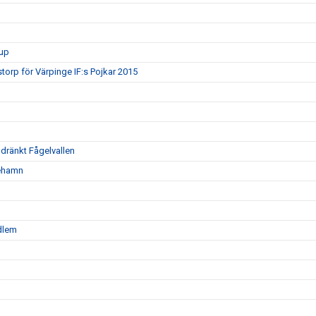
rup
torp för Värpinge IF:s Pojkar 2015
oldränkt Fågelvallen
nehamn
edlem