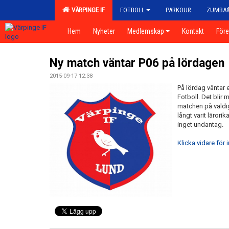
VÄRPINGE IF
FOTBOLL
PARKOUR
ZUMBA
Hem
Nyheter
Medlemskap
Kontakt
För
Ny match väntar P06 på lördagen
2015-09-17 12:38
På lördag väntar 
Fotboll. Det blir
matchen på väldigt
långt varit lärori
inget undantag.
Klicka vidare för