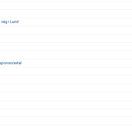
 väg i Lund
sponsoravtal