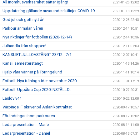
All inomhusverksamhet sätter igång!
2021-01-26 12:02
Uppdatering gällande nuvarande riktlinjer COVID-19
2021-01-13 12:29
God jul och gott nytt år!
2020-12-23 22:43
Parkour anmälan våren
2020-12-14 10:51
Nya riktlinjer för fotbollen (2020-12-14)
2020-12-14 10:36
Julhandla från shoppen!
2020-12-11 01:03
KANSLIET JULLOVSTÄNGT 23/12 - 7/1
2020-12-07 10:41
Kansli semesterstängt
2020-11-13 14:26
Hjälp våra vänner på Törringelund
2020-11-11 10:14
Fotboll: Nya träningstider november 2020
2020-11-01 17:19
Fotboll: Uppåkra Cup 2020 INSTÄLLD!
2020-10-27 20:31
Läslov v44
2020-10-22 12:08
Värpinge IF skriver på Aslanikontraktet
2020-09-17 10:57
Förändringar inom parkouren
2020-08-17 15:02
Ledarpresentation - Marie
2020-08-14 11:00
Ledarpresentation - Daniel
2020-08-13 07:31