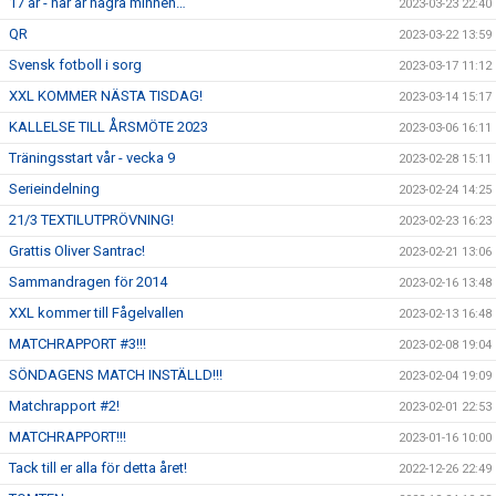
17 år - här är några minnen…
2023-03-23 22:40
QR
2023-03-22 13:59
Svensk fotboll i sorg
2023-03-17 11:12
XXL KOMMER NÄSTA TISDAG!
2023-03-14 15:17
KALLELSE TILL ÅRSMÖTE 2023
2023-03-06 16:11
Träningsstart vår - vecka 9
2023-02-28 15:11
Serieindelning
2023-02-24 14:25
21/3 TEXTILUTPRÖVNING!
2023-02-23 16:23
Grattis Oliver Santrac!
2023-02-21 13:06
Sammandragen för 2014
2023-02-16 13:48
XXL kommer till Fågelvallen
2023-02-13 16:48
MATCHRAPPORT #3!!!
2023-02-08 19:04
SÖNDAGENS MATCH INSTÄLLD!!!
2023-02-04 19:09
Matchrapport #2!
2023-02-01 22:53
MATCHRAPPORT!!!
2023-01-16 10:00
Tack till er alla för detta året!
2022-12-26 22:49