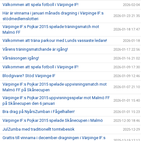
Välkommen att spela fotboll i Värpinge IF!
2026-02-04
Här är vinnarna i januari månads dragning i Värpinge IF:s
2026-01-23 21:35
stödmedlemslotteri
Värpinge IF:s Pojkar 2015 spelade träningsmatch mot
2026-01-18 17:47
Malmö FF
Välkommen att träna parkour med Lunds vassaste ledare!
2026-01-18
Vårens träningsmatchande är igång!
2026-01-17 22:56
Vårsäsongen igång!
2026-01-16 21:02
Välkommen att spela fotboll i Värpinge IF!
2026-01-09 17:30
Blodgivare? Stöd Värpinge IF
2026-01-09 12:46
Värpinge IF:s Pojkar 2015 spelade uppvisningsmatch mot
2026-01-07 21:10
Malmö FF på Skånecupen
Värpinge IF:s Pojkar 2015 uppvisningsspelar mot Malmö FF
2026-01-01 15:40
på Skånecupen den 6 januari
Bra drag på NyårsZumban i Fågelhallen!
2026-01-01 15:23
Värpinge IF:s Pojkar 2015 spelade Skånecupen i Malmö
2025-12-30 18:46
JulZumba med traditionellt tomtebesök
2025-12-29
Grattis till vinnarna i december-dragningen i Värpinge IF:s
2025-12-19 12:12