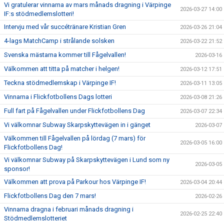
Vi gratulerar vinnarna av mars månads dragning i Värpinge
2026-03-27 14:00
IF:s stödmedlemslotteri!
Intervju med vår succétränare Kristian Gren
2026-03-26 21:04
4-lags MatchCamp i strålande solsken
2026-03-22 21:52
Svenska mästarna kommer till Fågelvallen!
2026-03-16
Välkommen att titta på matcher i helgen!
2026-03-12 17:51
Teckna stödmedlemskap i Värpinge IF!
2026-03-11 13:05
Vinnarna i Flickfotbollens Dags lotteri
2026-03-08 21:26
Full fart på Fågelvallen under Flickfotbollens Dag
2026-03-07 22:34
Vi välkomnar Subway Skarpskyttevägen in i gänget
2026-03-07
Välkommen till Fågelvallen på lördag (7 mars) för
2026-03-05 16:00
Flickfotbollens Dag!
Vi välkomnar Subway på Skarpskyttevägen i Lund som ny
2026-03-05
sponsor!
Välkommen att prova på Parkour hos Värpinge IF!
2026-03-04 20:44
Flickfotbollens Dag den 7 mars!
2026-02-26
Vinnarna dragna i februari månads dragning i
2026-02-25 22:40
Stödmedlemslotteriet