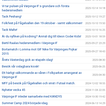
Vi tar pulsen på Värpinge IF:s grundare och första
2025-10-14 14:18
hedersmedlem
Tack Peshang!
2025-10-12 19:27
Folkfest på Fågelvallen den 19 oktober - varmt välkommen!
2025-10-10 19:50
Tack Malte!
2025-10-10 16:25
Är du nyfiken på kodning? Anmäl dig till Ideon Coder Kids!
2025-10-01 18:59
Bertil Raalas hedersmedlem i Värpinge IF
2025-09-27 23:29
Bortamatch i Lomma mot GIF Nike för Värpinges Pojkar
2025-09-27 18:43
2015
Årets Västerdag gick av stapeln idag!
2025-08-30
Besök vår oslagbara kiosk!
2025-06-25
Ett härligt välkomnande av våren i Folkparken arrangerat av
2025-04-30
Värpinge IF
MFF på besök på Fågelvallen och vinst i Futsal match.
2024-12-02 18:55
Nyheter vecka 45
2024-11-04 22:05
Värpinge IF inleder samarbete med KANDYS
2024-10-30 19:42
Summer Camp 2024 började idag.
2024-06-13 14:29