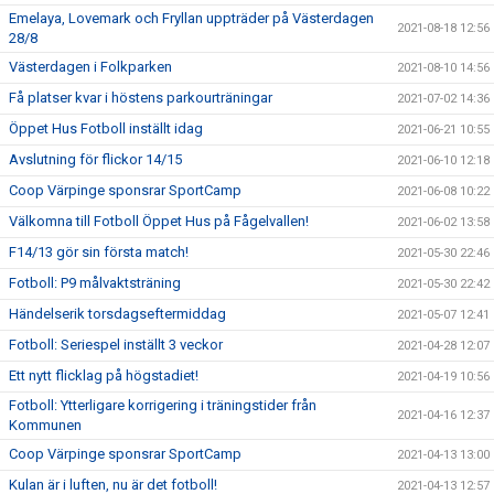
Emelaya, Lovemark och Fryllan uppträder på Västerdagen
2021-08-18 12:56
28/8
Västerdagen i Folkparken
2021-08-10 14:56
Få platser kvar i höstens parkourträningar
2021-07-02 14:36
Öppet Hus Fotboll inställt idag
2021-06-21 10:55
Avslutning för flickor 14/15
2021-06-10 12:18
Coop Värpinge sponsrar SportCamp
2021-06-08 10:22
Välkomna till Fotboll Öppet Hus på Fågelvallen!
2021-06-02 13:58
F14/13 gör sin första match!
2021-05-30 22:46
Fotboll: P9 målvaktsträning
2021-05-30 22:42
Händelserik torsdagseftermiddag
2021-05-07 12:41
Fotboll: Seriespel inställt 3 veckor
2021-04-28 12:07
Ett nytt flicklag på högstadiet!
2021-04-19 10:56
Fotboll: Ytterligare korrigering i träningstider från
2021-04-16 12:37
Kommunen
Coop Värpinge sponsrar SportCamp
2021-04-13 13:00
Kulan är i luften, nu är det fotboll!
2021-04-13 12:57