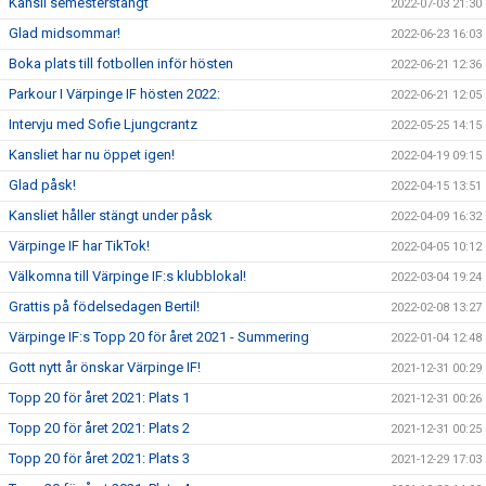
Kansli semesterstängt
2022-07-03 21:30
Glad midsommar!
2022-06-23 16:03
Boka plats till fotbollen inför hösten
2022-06-21 12:36
Parkour I Värpinge IF hösten 2022:
2022-06-21 12:05
Intervju med Sofie Ljungcrantz
2022-05-25 14:15
Kansliet har nu öppet igen!
2022-04-19 09:15
Glad påsk!
2022-04-15 13:51
Kansliet håller stängt under påsk
2022-04-09 16:32
Värpinge IF har TikTok!
2022-04-05 10:12
Välkomna till Värpinge IF:s klubblokal!
2022-03-04 19:24
Grattis på födelsedagen Bertil!
2022-02-08 13:27
Värpinge IF:s Topp 20 för året 2021 - Summering
2022-01-04 12:48
Gott nytt år önskar Värpinge IF!
2021-12-31 00:29
Topp 20 för året 2021: Plats 1
2021-12-31 00:26
Topp 20 för året 2021: Plats 2
2021-12-31 00:25
Topp 20 för året 2021: Plats 3
2021-12-29 17:03