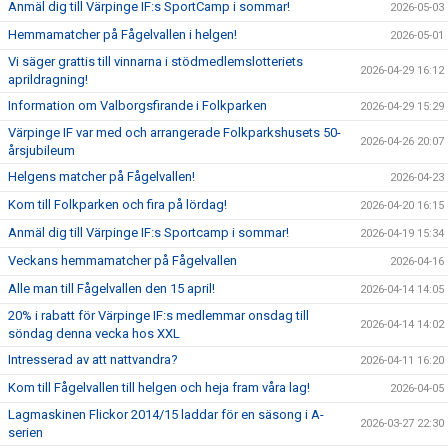
Anmäl dig till Värpinge IF:s SportCamp i sommar!
2026-05-03
Hemmamatcher på Fågelvallen i helgen!
2026-05-01
Vi säger grattis till vinnarna i stödmedlemslotteriets
2026-04-29 16:12
aprildragning!
Information om Valborgsfirande i Folkparken
2026-04-29 15:29
Värpinge IF var med och arrangerade Folkparkshusets 50-
2026-04-26 20:07
årsjubileum
Helgens matcher på Fågelvallen!
2026-04-23
Kom till Folkparken och fira på lördag!
2026-04-20 16:15
Anmäl dig till Värpinge IF:s Sportcamp i sommar!
2026-04-19 15:34
Veckans hemmamatcher på Fågelvallen
2026-04-16
Alle man till Fågelvallen den 15 april!
2026-04-14 14:05
20% i rabatt för Värpinge IF:s medlemmar onsdag till
2026-04-14 14:02
söndag denna vecka hos XXL
Intresserad av att nattvandra?
2026-04-11 16:20
Kom till Fågelvallen till helgen och heja fram våra lag!
2026-04-05
Lagmaskinen Flickor 2014/15 laddar för en säsong i A-
2026-03-27 22:30
serien