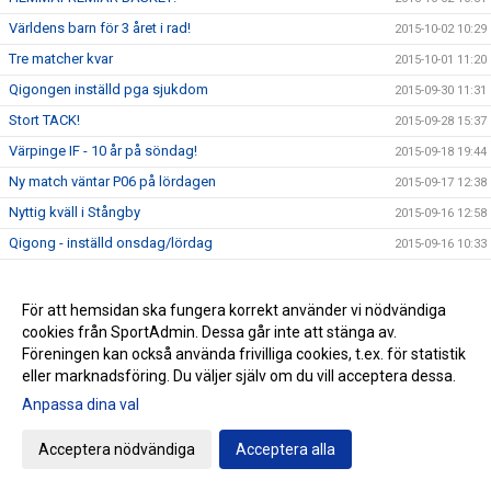
Världens barn för 3 året i rad!
2015-10-02 10:29
Tre matcher kvar
2015-10-01 11:20
Qigongen inställd pga sjukdom
2015-09-30 11:31
Stort TACK!
2015-09-28 15:37
Värpinge IF - 10 år på söndag!
2015-09-18 19:44
Ny match väntar P06 på lördagen
2015-09-17 12:38
Nyttig kväll i Stångby
2015-09-16 12:58
Qigong - inställd onsdag/lördag
2015-09-16 10:33
En fantastisk insats!
2015-09-14 22:09
Fartfylld morgon
2015-09-12 12:25
För att hemsidan ska fungera korrekt använder vi nödvändiga
cookies från SportAdmin. Dessa går inte att stänga av.
Nytt möte med GIF Nike på Fågelvallen
2015-09-11 16:50
Föreningen kan också använda frivilliga cookies, t.ex. för statistik
Insamling av kläder lördag
2015-09-11 12:52
eller marknadsföring. Du väljer själv om du vill acceptera dessa.
Jämnt i Dalby
2015-09-10 20:38
Anpassa dina val
Händelserik premiärkväll
2015-09-08 20:43
Acceptera nödvändiga
Acceptera alla
ZumbaMarathon på Fågelskolans matsal - lördag
2015-09-07 10:02
Parkouranmälan Öppen igen!
2015-09-02 11:45