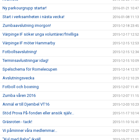
Ny parkourgrupp startar!
2016-01-21 10:47
Start i verksamheten i nästa vecka!
2016-01-08 11:13
Zumbaavslutning imorgon!
2015-12-18 23:45
Värpinge IF söker unga voluntärer/frivilliga
2015-12-17 12:52
Värpinge IF möter Hammarby
2015-12-15 12:53
Fotbollsavslutning!
2015-12-15 12:34
Terminsavlustningar idag!
2015-12-15 10:09
Spelschema för Romelecupen
2015-12-14 12:57
Avslutningsvecka
2015-12-12 10:29
Fotboll och boxning
2015-12-07 11:41
Zumba våren 2016
2015-12-07 11:15
Anmäl er till Djembel VT16
2015-12-03 10:23
Stöd Prova På-fonden eller ansök själv...
2015-11-17 10:14
Gräsroten - tack!
2015-11-10 16:41
Vi påminner våra medlemmar...
2015-10-27 12:29
"Kul med Babs" ikväll
2015-10-27 11:11