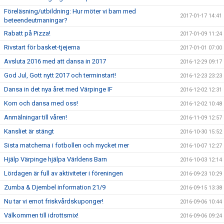
Föreläsning/utbildning: Hur möter vi barn med
2017-01-17 14:41
beteendeutmaningar?
Rabatt på Pizza!
2017-01-09 11:24
Rivstart för basket-tjejerna
2017-01-01 07:00
Avsluta 2016 med att dansa in 2017
2016-12-29 09:17
God Jul, Gott nytt 2017 och terminstart!
2016-12-23 23:23
Dansa in det nya året med Värpinge IF
2016-12-02 12:31
Kom och dansa med oss!
2016-12-02 10:48
Anmälningar till våren!
2016-11-09 12:57
Kansliet är stängt
2016-10-30 15:52
Sista matcherna i fotbollen och mycket mer
2016-10-07 12:27
Hjälp Värpinge hjälpa Världens Barn
2016-10-03 12:14
Lördagen är full av aktiviteter i föreningen
2016-09-23 10:29
Zumba & Djembel information 21/9
2016-09-15 13:38
Nu tar vi emot friskvårdskuponger!
2016-09-06 10:44
Välkommen till idrottsmix!
2016-09-06 09:24