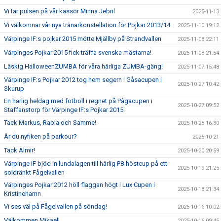
Vi tar pulsen på vår kassör Minna Jebril
2025-11-13
Vi välkomnar vår nya tränarkonstellation för Pojkar 2013/14
2025-11-10 19:12
Värpinge IF:s pojkar 2015 mötte Mjällby på Strandvallen
2025-11-08 22:11
Värpinges Pojkar 2015 fick träffa svenska mästarna!
2025-11-08 21:54
Läskig HalloweenZUMBA för våra härliga ZUMBA-gäng!
2025-11-07 15:48
Värpinge IF:s Pojkar 2012 tog hem segern i Gåsacupen i
2025-10-27 10:42
Skurup
En härlig heldag med fotboll i regnet på Pågacupen i
2025-10-27 09:52
Staffanstorp för Värpinge IF:s Pojkar 2015
Tack Markus, Rabia och Samme!
2025-10-25 16:30
Är du nyfiken på parkour?
2025-10-21
Tack Almir!
2025-10-20 20:59
Värpinge IF bjöd in lundalagen till härlig P8-höstcup på ett
2025-10-19 21:25
soldränkt Fågelvallen
Värpinges Pojkar 2012 höll flaggan högt i Lux Cupen i
2025-10-18 21:34
Kristinehamn
Vi ses väl på Fågelvallen på söndag!
2025-10-16 10:02
Välkommen Mikael!
2025-10-16 09:45