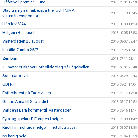
Gåfotboll premiär i Lund
2020-01-31 12:13
Stadium ny samarbetspartner och PUMA
2018-11-19 13:45
varumärkessponsor
Höstlov! V.44
2018-10-30 11:23
Helgen i Bollhuset
2018-10-05 13:53
Västerdagen 25 augusti
2018-08-07 09:47
Inställd Zumba 25/7
2018-07-25 13:41
Zumban
2018-07-11 21:11
11 matcher skapar Fotbollslördag på Fågelvallen
2018-06-01 23:48
Sommarbrevet!
2018-05-29 09:43
GDPR
2018-05-24 14:04
Fotbollsfest på Fågelvallen
2018-05-17 12:58
Grattis Anna till Stipendiet
2018-05-17 12:52
Världens Barn kommer till Västerdagen
2018-05-16 11:14
Fyra lag spelar i BIF-cupen i helgen
2018-05-09 11:42
Kristi himmelfärds helgen - inställda pass.
2018-05-07 13:38
Ny härlig helg...
2018-05-04 19:59