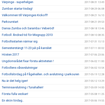
Värpinge - superhelgen
2017-08-31 13:49
Zumban startar tisdag!
2017-08-29 06:08
Välkommen till Värpinges Kickoff!
2017-08-21 16:10
Parkourstart
2017-08-21 09:53
Dansa Zumba och Saramba i Veberöd!
2017-08-18 13:46
Fotboll: Ändrad tid för Mixgrupp 2013
2017-08-10 08:35
Fotbollsstarten närmar sig
2017-07-31 15:13
Semesterstängt 11-23 juli på kansliet
2017-07-11 00:02
Hösten 2017
2017-07-06 23:06
Ungdomsrådet fixar första aktiviteten !
2017-06-02 11:00
Fotbollens våravslutningar
2017-06-02 10:54
Fotbollslördag på Fågelvallen..och avslutning i parkouren
2017-05-19 12:28
Nu är det helg igen!
2017-05-12 13:29
Terminsavslutning i Tunahallen!
2017-05-09 14:00
Första fulla veckan!
2017-05-08 11:25
En skön lördag..
2017-05-06 19:55