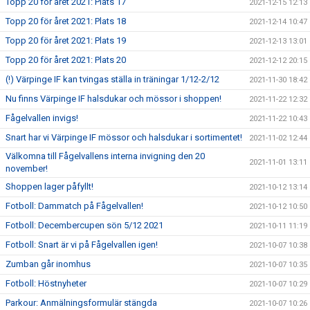
Topp 20 för året 2021: Plats 17
2021-12-15 12:13
Topp 20 för året 2021: Plats 18
2021-12-14 10:47
Topp 20 för året 2021: Plats 19
2021-12-13 13:01
Topp 20 för året 2021: Plats 20
2021-12-12 20:15
(!) Värpinge IF kan tvingas ställa in träningar 1/12-2/12
2021-11-30 18:42
Nu finns Värpinge IF halsdukar och mössor i shoppen!
2021-11-22 12:32
Fågelvallen invigs!
2021-11-22 10:43
Snart har vi Värpinge IF mössor och halsdukar i sortimentet!
2021-11-02 12:44
Välkomna till Fågelvallens interna invigning den 20
2021-11-01 13:11
november!
Shoppen lager påfyllt!
2021-10-12 13:14
Fotboll: Dammatch på Fågelvallen!
2021-10-12 10:50
Fotboll: Decembercupen sön 5/12 2021
2021-10-11 11:19
Fotboll: Snart är vi på Fågelvallen igen!
2021-10-07 10:38
Zumban går inomhus
2021-10-07 10:35
Fotboll: Höstnyheter
2021-10-07 10:29
Parkour: Anmälningsformulär stängda
2021-10-07 10:26