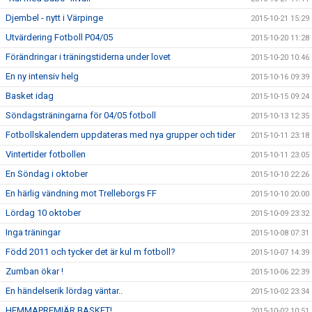
Djembel - nytt i Värpinge
2015-10-21 15:29
Utvärdering Fotboll P04/05
2015-10-20 11:28
Förändringar i träningstiderna under lovet
2015-10-20 10:46
En ny intensiv helg
2015-10-16 09:39
Basket idag
2015-10-15 09:24
Söndagsträningarna för 04/05 fotboll
2015-10-13 12:35
Fotbollskalendern uppdateras med nya grupper och tider
2015-10-11 23:18
Vintertider fotbollen
2015-10-11 23:05
En Söndag i oktober
2015-10-10 22:26
En härlig vändning mot Trelleborgs FF
2015-10-10 20:00
Lördag 10 oktober
2015-10-09 23:32
Inga träningar
2015-10-08 07:31
Född 2011 och tycker det är kul m fotboll?
2015-10-07 14:39
Zumban ökar !
2015-10-06 22:39
En händelserik lördag väntar..
2015-10-02 23:34
HEMMAPREMIÄR BASKET!
2015-10-02 10:51