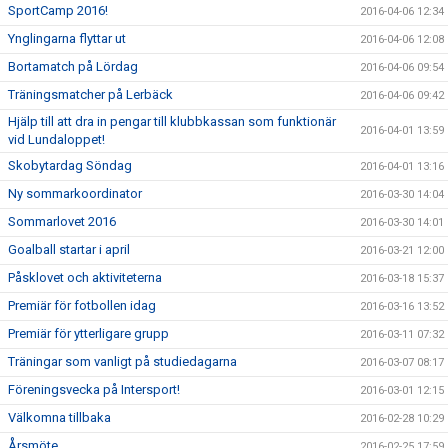
SportCamp 2016!
2016-04-06 12:34
Ynglingarna flyttar ut
2016-04-06 12:08
Bortamatch på Lördag
2016-04-06 09:54
Träningsmatcher på Lerbäck
2016-04-06 09:42
Hjälp till att dra in pengar till klubbkassan som funktionär
2016-04-01 13:59
vid Lundaloppet!
Skobytardag Söndag
2016-04-01 13:16
Ny sommarkoordinator
2016-03-30 14:04
Sommarlovet 2016
2016-03-30 14:01
Goalball startar i april
2016-03-21 12:00
Påsklovet och aktiviteterna
2016-03-18 15:37
Premiär för fotbollen idag
2016-03-16 13:52
Premiär för ytterligare grupp
2016-03-11 07:32
Träningar som vanligt på studiedagarna
2016-03-07 08:17
Föreningsvecka på Intersport!
2016-03-01 12:15
Välkomna tillbaka
2016-02-28 10:29
Årsmöte
2016-02-25 17:59