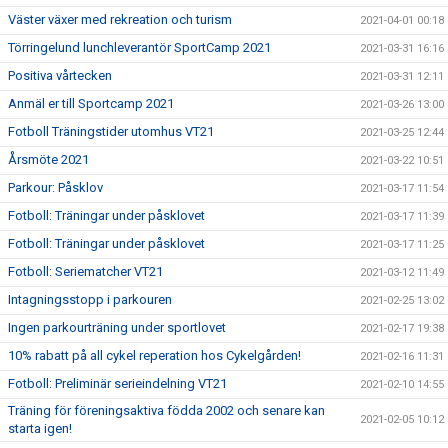
Väster växer med rekreation och turism
2021-04-01 00:18
Törringelund lunchleverantör SportCamp 2021
2021-03-31 16:16
Positiva vårtecken
2021-03-31 12:11
Anmäl er till Sportcamp 2021
2021-03-26 13:00
Fotboll Träningstider utomhus VT21
2021-03-25 12:44
Årsmöte 2021
2021-03-22 10:51
Parkour: Påsklov
2021-03-17 11:54
Fotboll: Träningar under påsklovet
2021-03-17 11:39
Fotboll: Träningar under påsklovet
2021-03-17 11:25
Fotboll: Seriematcher VT21
2021-03-12 11:49
Intagningsstopp i parkouren
2021-02-25 13:02
Ingen parkourträning under sportlovet
2021-02-17 19:38
10% rabatt på all cykel reperation hos Cykelgården!
2021-02-16 11:31
Fotboll: Preliminär serieindelning VT21
2021-02-10 14:55
Träning för föreningsaktiva födda 2002 och senare kan
2021-02-05 10:12
starta igen!