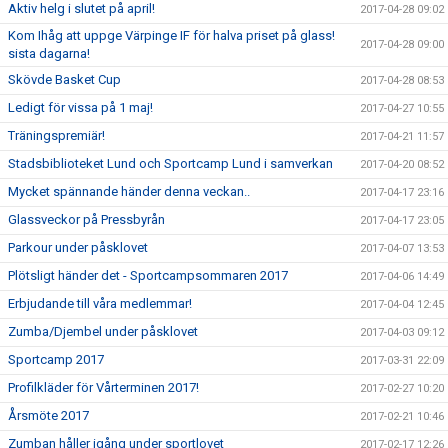
Aktiv helg i slutet på april!
2017-04-28 09:02
Kom Ihåg att uppge Värpinge IF för halva priset på glass!
2017-04-28 09:00
sista dagarna!
Skövde Basket Cup
2017-04-28 08:53
Ledigt för vissa på 1 maj!
2017-04-27 10:55
Träningspremiär!
2017-04-21 11:57
Stadsbiblioteket Lund och Sportcamp Lund i samverkan
2017-04-20 08:52
Mycket spännande händer denna veckan..
2017-04-17 23:16
Glassveckor på Pressbyrån
2017-04-17 23:05
Parkour under påsklovet
2017-04-07 13:53
Plötsligt händer det - Sportcampsommaren 2017
2017-04-06 14:49
Erbjudande till våra medlemmar!
2017-04-04 12:45
Zumba/Djembel under påsklovet
2017-04-03 09:12
Sportcamp 2017
2017-03-31 22:09
Profilkläder för Vårterminen 2017!
2017-02-27 10:20
Årsmöte 2017
2017-02-21 10:46
Zumban håller igång under sportlovet
2017-02-17 12:26