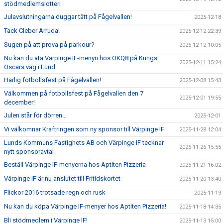
stödmedlemslotteri
Julavslutningarna duggar tätt på Fågelvallen!
2025-12-18
Tack Cleber Arruda!
2025-12-12 22:39
Sugen på att prova på parkour?
2025-12-12 10:05
Nu kan du äta Värpinge IF-menyn hos OKQ8 på Kungs
2025-12-11 15:24
Oscars väg i Lund
Härlig fotbollsfest på Fågelvallen!
2025-12-08 15:43
Välkommen på fotbollsfest på Fågelvallen den 7
2025-12-01 19:55
december!
Julen står för dörren...
2025-12-01
Vi välkomnar Kraftringen som ny sponsor till Värpinge IF
2025-11-28 12:04
Lunds Kommuns Fastighets AB och Värpinge IF tecknar
2025-11-26 15:55
nytt sponsoravtal
Beställ Värpinge IF-menyerna hos Aptiten Pizzeria
2025-11-21 16:02
Värpinge IF är nu anslutet till Fritidskortet
2025-11-20 13:40
Flickor 2016 trotsade regn och rusk
2025-11-19
Nu kan du köpa Värpinge IF-menyer hos Aptiten Pizzeria!
2025-11-18 14:35
Bli stödmedlem i Värpinge IF!
2025-11-13 15:00