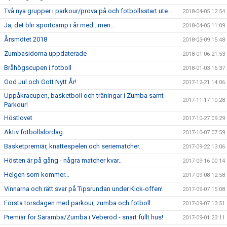
Två nya grupper i parkour/prova på och fotbollsstart ute...
2018-04-05 12:54
Ja, det blir sportcamp i år med...men...
2018-04-05 11:09
Årsmötet 2018
2018-03-09 15:48
Zumbasidorna uppdaterade
2018-01-06 21:53
Bråhögscupen i fotboll
2018-01-03 16:37
God Jul och Gott Nytt År!
2017-12-21 14:06
Uppåkracupen, basketboll och träningar i Zumba samt
2017-11-17 10:28
Parkour!
Höstlovet
2017-10-27 09:29
Aktiv fotbollslördag
2017-10-07 07:59
Basketpremiär, knattespelen och seriematcher..
2017-09-22 13:06
Hösten är på gång - några matcher kvar..
2017-09-16 00:14
Helgen som kommer...
2017-09-08 12:58
Vinnarna och rätt svar på Tipsrundan under Kick-offen!
2017-09-07 15:08
Första torsdagen med parkour, zumba och fotboll...
2017-09-07 13:51
Premiär för Saramba/Zumba i Veberöd - snart fullt hus!
2017-09-01 23:11