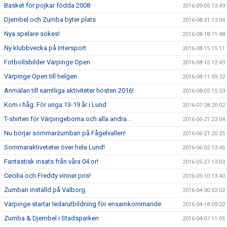
Basket för pojkar födda 2008
2016-09-05 13:49
Djembel och Zumba byter plats
2016-08-31 13:04
Nya spelare sökes!
2016-08-18 11:48
Ny klubbvecka på intersport
2016-08-15 15:11
Fotbollsbilder Värpinge Open
2016-08-15 12:49
Värpinge Open till helgen
2016-08-11 09:32
Anmälan till samtliga aktiviteter hösten 2016!
2016-08-05 15:53
Kom i håg: För unga 13-19 år i Lund
2016-07-28 20:02
T-shirten för Värpingeborna och alla andra...
2016-06-21 23:04
Nu börjar sommarzumban på Fågelvallen!
2016-06-21 20:25
Sommaraktiveteter över hela Lund!
2016-06-02 13:46
Fantastisk insats från våra 04:or!
2016-05-27 13:03
Cecilia och Freddy vinner pris!
2016-05-10 13:40
Zumban inställd på Valborg
2016-04-30 02:02
Värpinge startar ledarutbildning för ensamkommande
2016-04-18 09:22
Zumba & Djembel i Stadsparken
2016-04-07 11:05