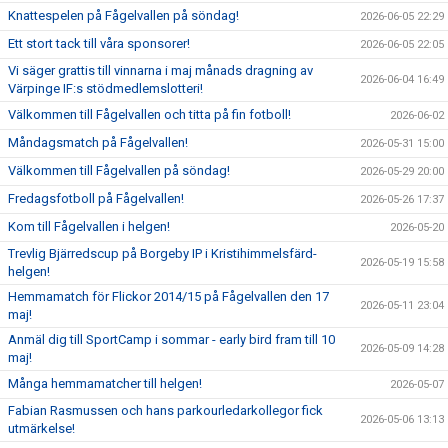
Knattespelen på Fågelvallen på söndag!
2026-06-05 22:29
Ett stort tack till våra sponsorer!
2026-06-05 22:05
Vi säger grattis till vinnarna i maj månads dragning av
2026-06-04 16:49
Värpinge IF:s stödmedlemslotteri!
Välkommen till Fågelvallen och titta på fin fotboll!
2026-06-02
Måndagsmatch på Fågelvallen!
2026-05-31 15:00
Välkommen till Fågelvallen på söndag!
2026-05-29 20:00
Fredagsfotboll på Fågelvallen!
2026-05-26 17:37
Kom till Fågelvallen i helgen!
2026-05-20
Trevlig Bjärredscup på Borgeby IP i Kristihimmelsfärd-
2026-05-19 15:58
helgen!
Hemmamatch för Flickor 2014/15 på Fågelvallen den 17
2026-05-11 23:04
maj!
Anmäl dig till SportCamp i sommar - early bird fram till 10
2026-05-09 14:28
maj!
Många hemmamatcher till helgen!
2026-05-07
Fabian Rasmussen och hans parkourledarkollegor fick
2026-05-06 13:13
utmärkelse!