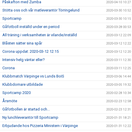
Påskafton med Zumba
2020-04-10 10:27
Stötta oss och vår matleverantör Törringelund
2020-03-30 10:52
Sportcamp
2020-03-30 10:15
Gåfotboll inställd under en period
2020-03-28 00:53
All träning i verksamheten är vilande/inställd
2020-03-12 22:09
Blåsten sätter sina spår
2020-03-12 12:22
Corona uppdat: 2020-03-12 12:15
2020-03-12 12:20
Intensiv helg väntar eller?
2020-03-11 12:30
Corona
2020-03-11 12:25
Klubbmatch Värpinge vs Lunds BoIS
2020-03-06 14:44
Klubbdomare utbildade
2020-03-05 19:32
Sportcamp 2020
2020-02-28 10:34
Årsmöte
2020-02-23 12:58
Gåfotbollen är startad och...
2020-02-23 12:31
Ny lunchleverantör till Sportcamp
2020-01-31 18:21
Erbjudande hos Pizzeria Ministern i Värpinge
2020-01-31 12:22