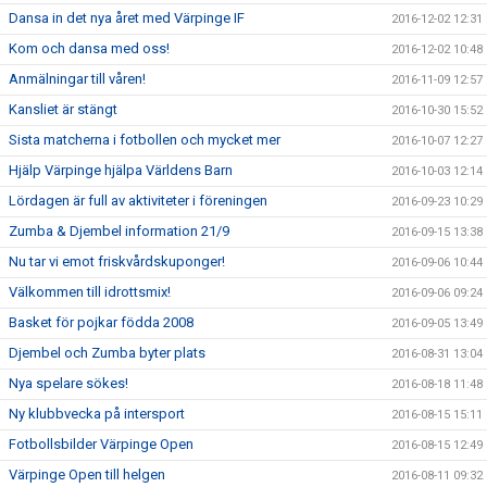
Dansa in det nya året med Värpinge IF
2016-12-02 12:31
Kom och dansa med oss!
2016-12-02 10:48
Anmälningar till våren!
2016-11-09 12:57
Kansliet är stängt
2016-10-30 15:52
Sista matcherna i fotbollen och mycket mer
2016-10-07 12:27
Hjälp Värpinge hjälpa Världens Barn
2016-10-03 12:14
Lördagen är full av aktiviteter i föreningen
2016-09-23 10:29
Zumba & Djembel information 21/9
2016-09-15 13:38
Nu tar vi emot friskvårdskuponger!
2016-09-06 10:44
Välkommen till idrottsmix!
2016-09-06 09:24
Basket för pojkar födda 2008
2016-09-05 13:49
Djembel och Zumba byter plats
2016-08-31 13:04
Nya spelare sökes!
2016-08-18 11:48
Ny klubbvecka på intersport
2016-08-15 15:11
Fotbollsbilder Värpinge Open
2016-08-15 12:49
Värpinge Open till helgen
2016-08-11 09:32