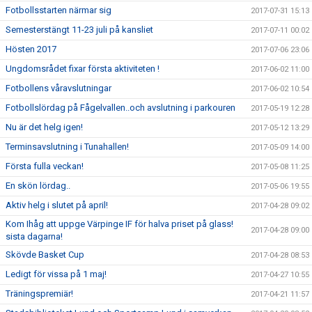
Fotbollsstarten närmar sig
2017-07-31 15:13
Semesterstängt 11-23 juli på kansliet
2017-07-11 00:02
Hösten 2017
2017-07-06 23:06
Ungdomsrådet fixar första aktiviteten !
2017-06-02 11:00
Fotbollens våravslutningar
2017-06-02 10:54
Fotbollslördag på Fågelvallen..och avslutning i parkouren
2017-05-19 12:28
Nu är det helg igen!
2017-05-12 13:29
Terminsavslutning i Tunahallen!
2017-05-09 14:00
Första fulla veckan!
2017-05-08 11:25
En skön lördag..
2017-05-06 19:55
Aktiv helg i slutet på april!
2017-04-28 09:02
Kom Ihåg att uppge Värpinge IF för halva priset på glass!
2017-04-28 09:00
sista dagarna!
Skövde Basket Cup
2017-04-28 08:53
Ledigt för vissa på 1 maj!
2017-04-27 10:55
Träningspremiär!
2017-04-21 11:57