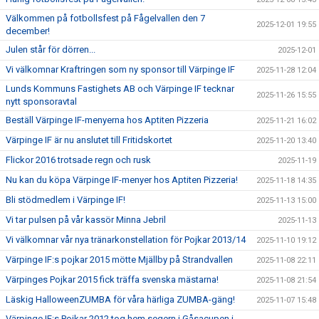
Välkommen på fotbollsfest på Fågelvallen den 7
2025-12-01 19:55
december!
Julen står för dörren...
2025-12-01
Vi välkomnar Kraftringen som ny sponsor till Värpinge IF
2025-11-28 12:04
Lunds Kommuns Fastighets AB och Värpinge IF tecknar
2025-11-26 15:55
nytt sponsoravtal
Beställ Värpinge IF-menyerna hos Aptiten Pizzeria
2025-11-21 16:02
Värpinge IF är nu anslutet till Fritidskortet
2025-11-20 13:40
Flickor 2016 trotsade regn och rusk
2025-11-19
Nu kan du köpa Värpinge IF-menyer hos Aptiten Pizzeria!
2025-11-18 14:35
Bli stödmedlem i Värpinge IF!
2025-11-13 15:00
Vi tar pulsen på vår kassör Minna Jebril
2025-11-13
Vi välkomnar vår nya tränarkonstellation för Pojkar 2013/14
2025-11-10 19:12
Värpinge IF:s pojkar 2015 mötte Mjällby på Strandvallen
2025-11-08 22:11
Värpinges Pojkar 2015 fick träffa svenska mästarna!
2025-11-08 21:54
Läskig HalloweenZUMBA för våra härliga ZUMBA-gäng!
2025-11-07 15:48
Värpinge IF:s Pojkar 2012 tog hem segern i Gåsacupen i