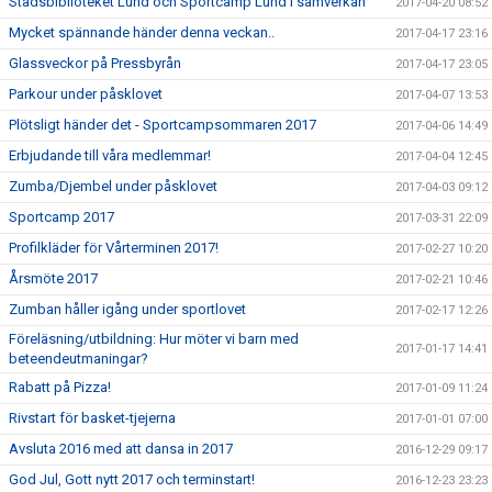
Stadsbiblioteket Lund och Sportcamp Lund i samverkan
2017-04-20 08:52
Mycket spännande händer denna veckan..
2017-04-17 23:16
Glassveckor på Pressbyrån
2017-04-17 23:05
Parkour under påsklovet
2017-04-07 13:53
Plötsligt händer det - Sportcampsommaren 2017
2017-04-06 14:49
Erbjudande till våra medlemmar!
2017-04-04 12:45
Zumba/Djembel under påsklovet
2017-04-03 09:12
Sportcamp 2017
2017-03-31 22:09
Profilkläder för Vårterminen 2017!
2017-02-27 10:20
Årsmöte 2017
2017-02-21 10:46
Zumban håller igång under sportlovet
2017-02-17 12:26
Föreläsning/utbildning: Hur möter vi barn med
2017-01-17 14:41
beteendeutmaningar?
Rabatt på Pizza!
2017-01-09 11:24
Rivstart för basket-tjejerna
2017-01-01 07:00
Avsluta 2016 med att dansa in 2017
2016-12-29 09:17
God Jul, Gott nytt 2017 och terminstart!
2016-12-23 23:23