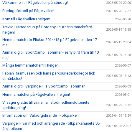
Välkommen till Fågelvallen på söndag!
2026-05-29 20:00
Fredagsfotboll på Fågelvallen!
2026-05-26 17:37
Kom till Fågelvallen i helgen!
2026-05-20
Trevlig Bjärredscup på Borgeby IP i Kristihimmelsfärd-
2026-05-19 15:58
helgen!
Hemmamatch för Flickor 2014/15 på Fågelvallen den 17
2026-05-11 23:04
maj!
Anmäl dig till SportCamp i sommar - early bird fram till 10
2026-05-09 14:28
maj!
Många hemmamatcher till helgen!
2026-05-07
Fabian Rasmussen och hans parkourledarkollegor fick
2026-05-06 13:13
utmärkelse!
Anmäl dig till Värpinge IF:s SportCamp i sommar!
2026-05-03
Hemmamatcher på Fågelvallen i helgen!
2026-05-01
Vi säger grattis till vinnarna i stödmedlemslotteriets
2026-04-29 16:12
aprildragning!
Information om Valborgsfirande i Folkparken
2026-04-29 15:29
Värpinge IF var med och arrangerade Folkparkshusets 50-
2026-04-26 20:07
årsjubileum