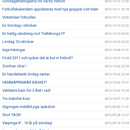
Söndagsträningarna för 04/05 fotboll
2015-10-13 12:35
Fotbollskalendern uppdateras med nya grupper och tider
2015-10-11 23:18
Vintertider fotbollen
2015-10-11 23:05
En Söndag i oktober
2015-10-10 22:26
En härlig vändning mot Trelleborgs FF
2015-10-10 20:00
Lördag 10 oktober
2015-10-09 23:32
Inga träningar
2015-10-08 07:31
Född 2011 och tycker det är kul m fotboll?
2015-10-07 14:39
Zumban ökar !
2015-10-06 22:39
En händelserik lördag väntar..
2015-10-02 23:34
HEMMAPREMIÄR BASKET!
2015-10-02 10:51
Världens barn för 3 året i rad!
2015-10-02 10:29
Tre matcher kvar
2015-10-01 11:20
Qigongen inställd pga sjukdom
2015-09-30 11:31
Stort TACK!
2015-09-28 15:37
Värpinge IF - 10 år på söndag!
2015-09-18 19:44