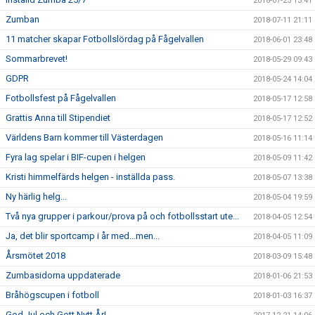
2018-07-25 13:41
Zumban
2018-07-11 21:11
11 matcher skapar Fotbollslördag på Fågelvallen
2018-06-01 23:48
Sommarbrevet!
2018-05-29 09:43
GDPR
2018-05-24 14:04
Fotbollsfest på Fågelvallen
2018-05-17 12:58
Grattis Anna till Stipendiet
2018-05-17 12:52
Världens Barn kommer till Västerdagen
2018-05-16 11:14
Fyra lag spelar i BIF-cupen i helgen
2018-05-09 11:42
Kristi himmelfärds helgen - inställda pass.
2018-05-07 13:38
Ny härlig helg...
2018-05-04 19:59
Två nya grupper i parkour/prova på och fotbollsstart ute...
2018-04-05 12:54
Ja, det blir sportcamp i år med...men...
2018-04-05 11:09
Årsmötet 2018
2018-03-09 15:48
Zumbasidorna uppdaterade
2018-01-06 21:53
Bråhögscupen i fotboll
2018-01-03 16:37
God Jul och Gott Nytt År!