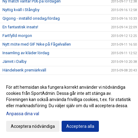
Ny match väntar P06 på lördagen
2015-09-17 12:38
Nyttig kväll i Stångby
2015-09-16 12:58
Qigong - inställd onsdag/lördag
2015-09-16 10:33
En fantastisk insats!
2015-09-14 22:09
Fartfylld morgon
2015-09-12 12:25
Nytt möte med GIF Nike på Fågelvallen
2015-09-11 16:50
Insamling av kläder lördag
2015-09-11 12:52
Jämnt i Dalby
2015-09-10 20:38
Händelserik premiärkväll
2015-09-08 20:43
ZumbaMarathon på Fågelskolans matsal - lördag
2015-09-07 10:02
För att hemsidan ska fungera korrekt använder vi nödvändiga
Parkouranmälan Öppen igen!
2015-09-02 11:45
cookies från SportAdmin. Dessa går inte att stänga av.
Klubbvecka på Intersport 31 augusti - 6 september
2015-08-23 22:12
Föreningen kan också använda frivilliga cookies, t.ex. för statistik
Basketens kalender för flickor 02-04 uppdaterad
2015-08-23 21:38
eller marknadsföring. Du väljer själv om du vill acceptera dessa.
Basket för 07-09 startar i september
Anpassa dina val
2015-08-23 08:07
Fotbollsmatcherna drar igång igen
2015-08-22 07:20
Acceptera nödvändiga
Acceptera alla
Ytterligare en match flyttad
2015-08-19 13:42