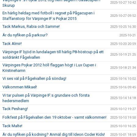
2025-10-27 10:42
Skurup
En härlig heldag med fotboll i regnet på Pågacupen i
2025-10-27 09:52
Staffanstorp för Värpinge IF:s Pojkar 2015
Tack Markus, Rabia och Samme!
2025-10-25 16:30
Är du nyfiken på parkour?
2025-10-21
Tack Almir!
2025-10-20 20:59
Värpinge IF bjöd in lundalagen till härlig P8-höstcup på ett
2025-10-19 21:25
soldränkt Fågelvallen
Värpinges Pojkar 2012 höll flaggan högt i Lux Cupen i
2025-10-18 21:34
Kristinehamn
Vi ses väl på Fågelvallen på söndag!
2025-10-16 10:02
Välkommen Mikael!
2025-10-16 09:45
Vi tar pulsen på Värpinge IF:s grundare och första
2025-10-14 14:18
hedersmedlem
Tack Peshang!
2025-10-12 19:27
Folkfest på Fågelvallen den 19 oktober - varmt välkommen!
2025-10-10 19:50
Tack Malte!
2025-10-10 16:25
Är du nyfiken på kodning? Anmäl dig till Ideon Coder Kids!
2025-10-01 18:59