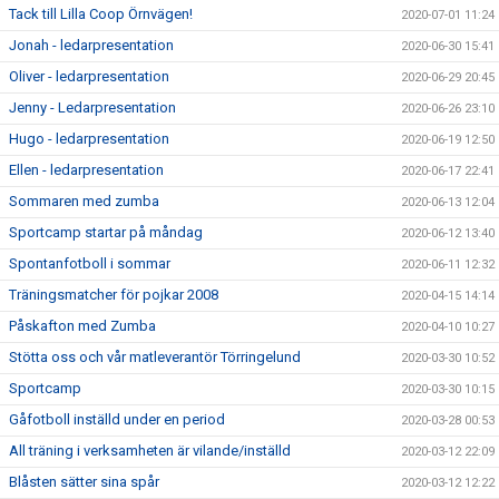
Tack till Lilla Coop Örnvägen!
2020-07-01 11:24
Jonah - ledarpresentation
2020-06-30 15:41
Oliver - ledarpresentation
2020-06-29 20:45
Jenny - Ledarpresentation
2020-06-26 23:10
Hugo - ledarpresentation
2020-06-19 12:50
Ellen - ledarpresentation
2020-06-17 22:41
Sommaren med zumba
2020-06-13 12:04
Sportcamp startar på måndag
2020-06-12 13:40
Spontanfotboll i sommar
2020-06-11 12:32
Träningsmatcher för pojkar 2008
2020-04-15 14:14
Påskafton med Zumba
2020-04-10 10:27
Stötta oss och vår matleverantör Törringelund
2020-03-30 10:52
Sportcamp
2020-03-30 10:15
Gåfotboll inställd under en period
2020-03-28 00:53
All träning i verksamheten är vilande/inställd
2020-03-12 22:09
Blåsten sätter sina spår
2020-03-12 12:22