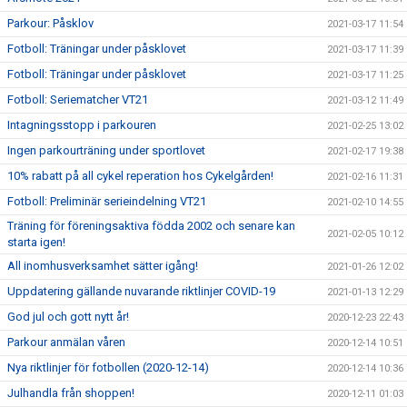
Parkour: Påsklov
2021-03-17 11:54
Fotboll: Träningar under påsklovet
2021-03-17 11:39
Fotboll: Träningar under påsklovet
2021-03-17 11:25
Fotboll: Seriematcher VT21
2021-03-12 11:49
Intagningsstopp i parkouren
2021-02-25 13:02
Ingen parkourträning under sportlovet
2021-02-17 19:38
10% rabatt på all cykel reperation hos Cykelgården!
2021-02-16 11:31
Fotboll: Preliminär serieindelning VT21
2021-02-10 14:55
Träning för föreningsaktiva födda 2002 och senare kan
2021-02-05 10:12
starta igen!
All inomhusverksamhet sätter igång!
2021-01-26 12:02
Uppdatering gällande nuvarande riktlinjer COVID-19
2021-01-13 12:29
God jul och gott nytt år!
2020-12-23 22:43
Parkour anmälan våren
2020-12-14 10:51
Nya riktlinjer för fotbollen (2020-12-14)
2020-12-14 10:36
Julhandla från shoppen!
2020-12-11 01:03