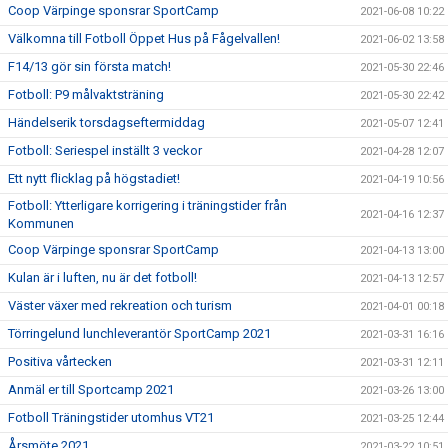
Coop Värpinge sponsrar SportCamp
2021-06-08 10:22
Välkomna till Fotboll Öppet Hus på Fågelvallen!
2021-06-02 13:58
F14/13 gör sin första match!
2021-05-30 22:46
Fotboll: P9 målvaktsträning
2021-05-30 22:42
Händelserik torsdagseftermiddag
2021-05-07 12:41
Fotboll: Seriespel inställt 3 veckor
2021-04-28 12:07
Ett nytt flicklag på högstadiet!
2021-04-19 10:56
Fotboll: Ytterligare korrigering i träningstider från
2021-04-16 12:37
Kommunen
Coop Värpinge sponsrar SportCamp
2021-04-13 13:00
Kulan är i luften, nu är det fotboll!
2021-04-13 12:57
Väster växer med rekreation och turism
2021-04-01 00:18
Törringelund lunchleverantör SportCamp 2021
2021-03-31 16:16
Positiva vårtecken
2021-03-31 12:11
Anmäl er till Sportcamp 2021
2021-03-26 13:00
Fotboll Träningstider utomhus VT21
2021-03-25 12:44
Årsmöte 2021
2021-03-22 10:51