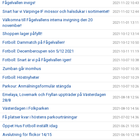
Fågelvallen invigs!
2021-11-22 10:43
Snart har vi Värpinge IF mössor och halsdukar i sortimentet!
2021-11-02 12:44
Välkomna till Fågelvallens interna invigning den 20
2021-11-01 13:11
november!
Shoppen lager påfyllt!
2021-10-12 13:14
Fotboll: Dammatch på Fågelvallen!
2021-10-12 10:50
Fotboll: Decembercupen sön 5/12 2021
2021-10-11 11:19
Fotboll: Snart är vi på Fågelvallen igen!
2021-10-07 10:38
Zumban går inomhus
2021-10-07 10:35
Fotboll: Höstnyheter
2021-10-07 10:29
Parkour: Anmälningsformulär stängda
2021-10-07 10:26
Emelaya, Lovemark och Fryllan uppträder på Västerdagen
2021-08-18 12:56
28/8
Västerdagen i Folkparken
2021-08-10 14:56
Få platser kvar i höstens parkourträningar
2021-07-02 14:36
Öppet Hus Fotboll inställt idag
2021-06-21 10:55
Avslutning för flickor 14/15
2021-06-10 12:18