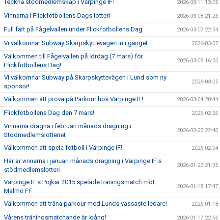
Teckna stödmedlemskap i Värpinge IF!
2026-03-11 13:05
Vinnarna i Flickfotbollens Dags lotteri
2026-03-08 21:26
Full fart på Fågelvallen under Flickfotbollens Dag
2026-03-07 22:34
Vi välkomnar Subway Skarpskyttevägen in i gänget
2026-03-07
Välkommen till Fågelvallen på lördag (7 mars) för
2026-03-05 16:00
Flickfotbollens Dag!
Vi välkomnar Subway på Skarpskyttevägen i Lund som ny
2026-03-05
sponsor!
Välkommen att prova på Parkour hos Värpinge IF!
2026-03-04 20:44
Flickfotbollens Dag den 7 mars!
2026-02-26
Vinnarna dragna i februari månads dragning i
2026-02-25 22:40
Stödmedlemslotteriet
Välkommen att spela fotboll i Värpinge IF!
2026-02-04
Här är vinnarna i januari månads dragning i Värpinge IF:s
2026-01-23 21:35
stödmedlemslotteri
Värpinge IF:s Pojkar 2015 spelade träningsmatch mot
2026-01-18 17:47
Malmö FF
Välkommen att träna parkour med Lunds vassaste ledare!
2026-01-18
Vårens träningsmatchande är igång!
2026-01-17 22:56