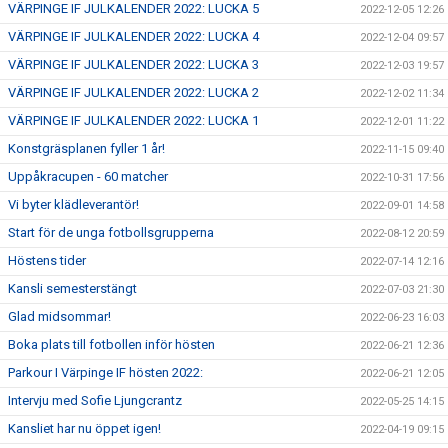
VÄRPINGE IF JULKALENDER 2022: LUCKA 5
2022-12-05 12:26
VÄRPINGE IF JULKALENDER 2022: LUCKA 4
2022-12-04 09:57
VÄRPINGE IF JULKALENDER 2022: LUCKA 3
2022-12-03 19:57
VÄRPINGE IF JULKALENDER 2022: LUCKA 2
2022-12-02 11:34
VÄRPINGE IF JULKALENDER 2022: LUCKA 1
2022-12-01 11:22
Konstgräsplanen fyller 1 år!
2022-11-15 09:40
Uppåkracupen - 60 matcher
2022-10-31 17:56
Vi byter klädleverantör!
2022-09-01 14:58
Start för de unga fotbollsgrupperna
2022-08-12 20:59
Höstens tider
2022-07-14 12:16
Kansli semesterstängt
2022-07-03 21:30
Glad midsommar!
2022-06-23 16:03
Boka plats till fotbollen inför hösten
2022-06-21 12:36
Parkour I Värpinge IF hösten 2022:
2022-06-21 12:05
Intervju med Sofie Ljungcrantz
2022-05-25 14:15
Kansliet har nu öppet igen!
2022-04-19 09:15