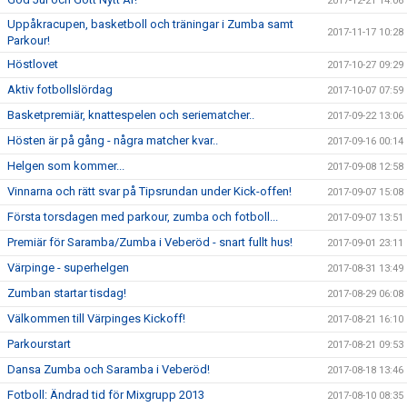
2017-12-21 14:06
Uppåkracupen, basketboll och träningar i Zumba samt
2017-11-17 10:28
Parkour!
Höstlovet
2017-10-27 09:29
Aktiv fotbollslördag
2017-10-07 07:59
Basketpremiär, knattespelen och seriematcher..
2017-09-22 13:06
Hösten är på gång - några matcher kvar..
2017-09-16 00:14
Helgen som kommer...
2017-09-08 12:58
Vinnarna och rätt svar på Tipsrundan under Kick-offen!
2017-09-07 15:08
Första torsdagen med parkour, zumba och fotboll...
2017-09-07 13:51
Premiär för Saramba/Zumba i Veberöd - snart fullt hus!
2017-09-01 23:11
Värpinge - superhelgen
2017-08-31 13:49
Zumban startar tisdag!
2017-08-29 06:08
Välkommen till Värpinges Kickoff!
2017-08-21 16:10
Parkourstart
2017-08-21 09:53
Dansa Zumba och Saramba i Veberöd!
2017-08-18 13:46
Fotboll: Ändrad tid för Mixgrupp 2013
2017-08-10 08:35