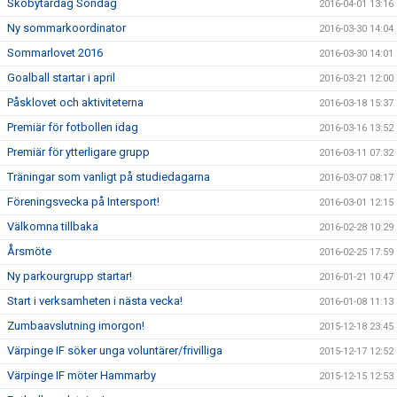
Skobytardag Söndag
2016-04-01 13:16
Ny sommarkoordinator
2016-03-30 14:04
Sommarlovet 2016
2016-03-30 14:01
Goalball startar i april
2016-03-21 12:00
Påsklovet och aktiviteterna
2016-03-18 15:37
Premiär för fotbollen idag
2016-03-16 13:52
Premiär för ytterligare grupp
2016-03-11 07:32
Träningar som vanligt på studiedagarna
2016-03-07 08:17
Föreningsvecka på Intersport!
2016-03-01 12:15
Välkomna tillbaka
2016-02-28 10:29
Årsmöte
2016-02-25 17:59
Ny parkourgrupp startar!
2016-01-21 10:47
Start i verksamheten i nästa vecka!
2016-01-08 11:13
Zumbaavslutning imorgon!
2015-12-18 23:45
Värpinge IF söker unga voluntärer/frivilliga
2015-12-17 12:52
Värpinge IF möter Hammarby
2015-12-15 12:53