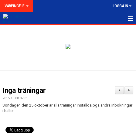
VÄRPINGE IF
LOGGA IN
HEM
NYHETER
MEDLEMSKAP
KONTAKT
FÖRENINGEN
Inga träningar
<
>
KLUBBKOLLEKTION
2015-10-08 07:31
Söndagen den 25 oktober är alla träningar inställda pga andra inbokningar
i hallen.