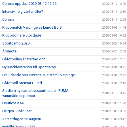
Corona uppdat: 2020-03-12 12:15
2020-03-12 12:20
Intensiv helg väntar eller?
2020-03-11 12:30
Corona
2020-03-11 12:25
Klubbmatch Värpinge vs Lunds BoIS
2020-03-06 14:44
Klubbdomare utbildade
2020-03-05 19:32
Sportcamp 2020
2020-02-28 10:34
Årsmöte
2020-02-23 12:58
Gåfotbollen är startad och...
2020-02-23 12:31
Ny lunchleverantör till Sportcamp
2020-01-31 18:21
Erbjudande hos Pizzeria Ministern i Värpinge
2020-01-31 12:22
Gåfotboll premiär i Lund
2020-01-31 12:13
Stadium ny samarbetspartner och PUMA
2018-11-19 13:45
varumärkessponsor
Höstlov! V.44
2018-10-30 11:23
Helgen i Bollhuset
2018-10-05 13:53
Västerdagen 25 augusti
2018-08-07 09:47
Inställd Zumba 25/7