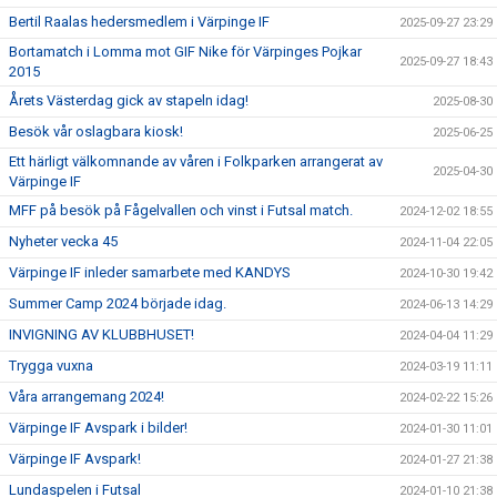
Bertil Raalas hedersmedlem i Värpinge IF
2025-09-27 23:29
Bortamatch i Lomma mot GIF Nike för Värpinges Pojkar
2025-09-27 18:43
2015
Årets Västerdag gick av stapeln idag!
2025-08-30
Besök vår oslagbara kiosk!
2025-06-25
Ett härligt välkomnande av våren i Folkparken arrangerat av
2025-04-30
Värpinge IF
MFF på besök på Fågelvallen och vinst i Futsal match.
2024-12-02 18:55
Nyheter vecka 45
2024-11-04 22:05
Värpinge IF inleder samarbete med KANDYS
2024-10-30 19:42
Summer Camp 2024 började idag.
2024-06-13 14:29
INVIGNING AV KLUBBHUSET!
2024-04-04 11:29
Trygga vuxna
2024-03-19 11:11
Våra arrangemang 2024!
2024-02-22 15:26
Värpinge IF Avspark i bilder!
2024-01-30 11:01
Värpinge IF Avspark!
2024-01-27 21:38
Lundaspelen i Futsal
2024-01-10 21:38