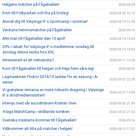
Helgens matcher på Fågelvallen!
2026-04-23
Kom till Folkparken och fira på lördag!
2026-04-20 16:15
Anmäl dig till Värpinge IF:s Sportcamp i sommar!
2026-04-19 15:34
Veckans hemmamatcher på Fågelvallen
2026-04-16
Alle man till Fågelvallen den 15 april!
2026-04-14 14:05
20% i rabatt för Värpinge IF:s medlemmar onsdag till
2026-04-14 14:02
söndag denna vecka hos XXL
Intresserad av att nattvandra?
2026-04-11 16:20
Kom till Fågelvallen till helgen och heja fram våra lag!
2026-04-05
Lagmaskinen Flickor 2014/15 laddar för en säsong i A-
2026-03-27 22:30
serien
Vi gratulerar vinnarna av mars månads dragning i Värpinge
2026-03-27 14:00
IF:s stödmedlemslotteri!
Intervju med vår succétränare Kristian Gren
2026-03-26 21:04
4-lags MatchCamp i strålande solsken
2026-03-22 21:52
Svenska mästarna kommer till Fågelvallen!
2026-03-16
Välkommen att titta på matcher i helgen!
2026-03-12 17:51