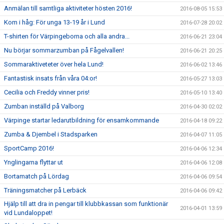
Anmälan till samtliga aktiviteter hösten 2016!
2016-08-05 15:53
Kom i håg: För unga 13-19 år i Lund
2016-07-28 20:02
T-shirten för Värpingeborna och alla andra...
2016-06-21 23:04
Nu börjar sommarzumban på Fågelvallen!
2016-06-21 20:25
Sommaraktiveteter över hela Lund!
2016-06-02 13:46
Fantastisk insats från våra 04:or!
2016-05-27 13:03
Cecilia och Freddy vinner pris!
2016-05-10 13:40
Zumban inställd på Valborg
2016-04-30 02:02
Värpinge startar ledarutbildning för ensamkommande
2016-04-18 09:22
Zumba & Djembel i Stadsparken
2016-04-07 11:05
SportCamp 2016!
2016-04-06 12:34
Ynglingarna flyttar ut
2016-04-06 12:08
Bortamatch på Lördag
2016-04-06 09:54
Träningsmatcher på Lerbäck
2016-04-06 09:42
Hjälp till att dra in pengar till klubbkassan som funktionär
2016-04-01 13:59
vid Lundaloppet!