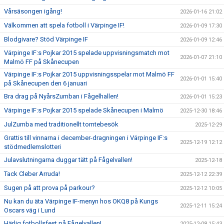
Vårsäsongen igång!
2026-01-16 21:02
Välkommen att spela fotboll i Värpinge IF!
2026-01-09 17:30
Blodgivare? Stöd Värpinge IF
2026-01-09 12:46
Värpinge IF:s Pojkar 2015 spelade uppvisningsmatch mot
2026-01-07 21:10
Malmö FF på Skånecupen
Värpinge IF:s Pojkar 2015 uppvisningsspelar mot Malmö FF
2026-01-01 15:40
på Skånecupen den 6 januari
Bra drag på NyårsZumban i Fågelhallen!
2026-01-01 15:23
Värpinge IF:s Pojkar 2015 spelade Skånecupen i Malmö
2025-12-30 18:46
JulZumba med traditionellt tomtebesök
2025-12-29
Grattis till vinnarna i december-dragningen i Värpinge IF:s
2025-12-19 12:12
stödmedlemslotteri
Julavslutningarna duggar tätt på Fågelvallen!
2025-12-18
Tack Cleber Arruda!
2025-12-12 22:39
Sugen på att prova på parkour?
2025-12-12 10:05
Nu kan du äta Värpinge IF-menyn hos OKQ8 på Kungs
2025-12-11 15:24
Oscars väg i Lund
Härlig fotbollsfest på Fågelvallen!
2025-12-08 15:43