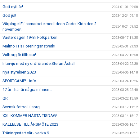
Gott nytt år!
2024-01-01 09:58
God jul!
2023-12-24 09:15
Värpinge IF i samarbete med Ideon Coder Kids den 2
2023-10-24 09:52
november!
Västerdagen 19/8 i Folkparken
2023-08-17 11:35
Malmö FFs Föreningsnätverk!
2023-05-31 21:33
Valborg är tillbaka!
2023-04-27 15:58
Intervju med ny ordförande Stefan Åshäll
2023-04-22 22:30
Nya styrelsen 2023
2023-04-06 14:18
SPORTCAMP! - Info
2023-03-24 15:26
17 år - här är några minnen…
2023-03-23 22:40
QR
2023-03-22 13:59
Svensk fotboll i sorg
2023-03-17 11:12
XXL KOMMER NÄSTA TISDAG!
2023-03-14 15:17
KALLELSE TILL ÅRSMÖTE 2023
2023-03-06 16:11
Träningsstart vår - vecka 9
2023-02-28 15:11