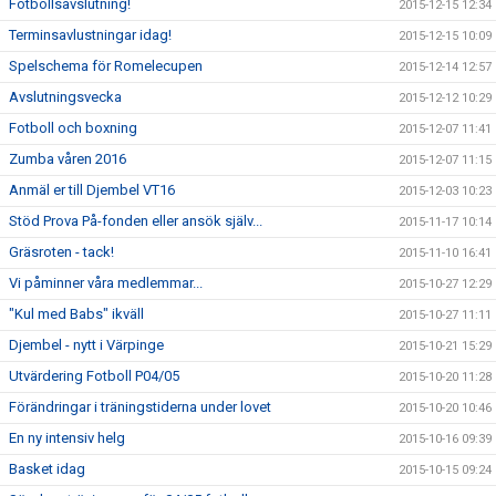
Fotbollsavslutning!
2015-12-15 12:34
Terminsavlustningar idag!
2015-12-15 10:09
Spelschema för Romelecupen
2015-12-14 12:57
Avslutningsvecka
2015-12-12 10:29
Fotboll och boxning
2015-12-07 11:41
Zumba våren 2016
2015-12-07 11:15
Anmäl er till Djembel VT16
2015-12-03 10:23
Stöd Prova På-fonden eller ansök själv...
2015-11-17 10:14
Gräsroten - tack!
2015-11-10 16:41
Vi påminner våra medlemmar...
2015-10-27 12:29
"Kul med Babs" ikväll
2015-10-27 11:11
Djembel - nytt i Värpinge
2015-10-21 15:29
Utvärdering Fotboll P04/05
2015-10-20 11:28
Förändringar i träningstiderna under lovet
2015-10-20 10:46
En ny intensiv helg
2015-10-16 09:39
Basket idag
2015-10-15 09:24