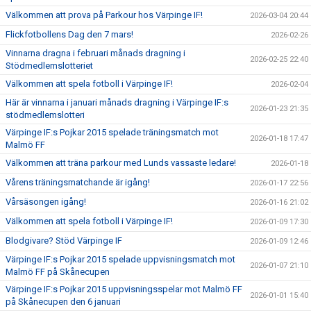
Välkommen att prova på Parkour hos Värpinge IF!
2026-03-04 20:44
Flickfotbollens Dag den 7 mars!
2026-02-26
Vinnarna dragna i februari månads dragning i
2026-02-25 22:40
Stödmedlemslotteriet
Välkommen att spela fotboll i Värpinge IF!
2026-02-04
Här är vinnarna i januari månads dragning i Värpinge IF:s
2026-01-23 21:35
stödmedlemslotteri
Värpinge IF:s Pojkar 2015 spelade träningsmatch mot
2026-01-18 17:47
Malmö FF
Välkommen att träna parkour med Lunds vassaste ledare!
2026-01-18
Vårens träningsmatchande är igång!
2026-01-17 22:56
Vårsäsongen igång!
2026-01-16 21:02
Välkommen att spela fotboll i Värpinge IF!
2026-01-09 17:30
Blodgivare? Stöd Värpinge IF
2026-01-09 12:46
Värpinge IF:s Pojkar 2015 spelade uppvisningsmatch mot
2026-01-07 21:10
Malmö FF på Skånecupen
Värpinge IF:s Pojkar 2015 uppvisningsspelar mot Malmö FF
2026-01-01 15:40
på Skånecupen den 6 januari