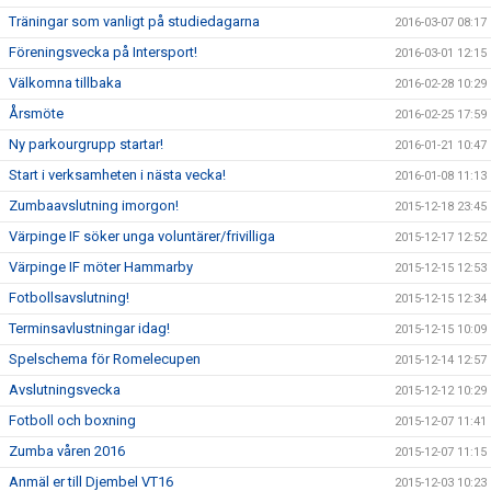
Träningar som vanligt på studiedagarna
2016-03-07 08:17
Föreningsvecka på Intersport!
2016-03-01 12:15
Välkomna tillbaka
2016-02-28 10:29
Årsmöte
2016-02-25 17:59
Ny parkourgrupp startar!
2016-01-21 10:47
Start i verksamheten i nästa vecka!
2016-01-08 11:13
Zumbaavslutning imorgon!
2015-12-18 23:45
Värpinge IF söker unga voluntärer/frivilliga
2015-12-17 12:52
Värpinge IF möter Hammarby
2015-12-15 12:53
Fotbollsavslutning!
2015-12-15 12:34
Terminsavlustningar idag!
2015-12-15 10:09
Spelschema för Romelecupen
2015-12-14 12:57
Avslutningsvecka
2015-12-12 10:29
Fotboll och boxning
2015-12-07 11:41
Zumba våren 2016
2015-12-07 11:15
Anmäl er till Djembel VT16
2015-12-03 10:23