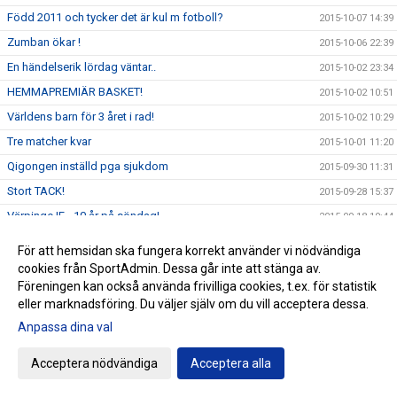
Född 2011 och tycker det är kul m fotboll?
2015-10-07 14:39
Zumban ökar !
2015-10-06 22:39
En händelserik lördag väntar..
2015-10-02 23:34
HEMMAPREMIÄR BASKET!
2015-10-02 10:51
Världens barn för 3 året i rad!
2015-10-02 10:29
Tre matcher kvar
2015-10-01 11:20
Qigongen inställd pga sjukdom
2015-09-30 11:31
Stort TACK!
2015-09-28 15:37
Värpinge IF - 10 år på söndag!
2015-09-18 19:44
Ny match väntar P06 på lördagen
2015-09-17 12:38
För att hemsidan ska fungera korrekt använder vi nödvändiga
Nyttig kväll i Stångby
2015-09-16 12:58
cookies från SportAdmin. Dessa går inte att stänga av.
Föreningen kan också använda frivilliga cookies, t.ex. för statistik
Qigong - inställd onsdag/lördag
2015-09-16 10:33
eller marknadsföring. Du väljer själv om du vill acceptera dessa.
En fantastisk insats!
2015-09-14 22:09
Anpassa dina val
Fartfylld morgon
2015-09-12 12:25
Acceptera nödvändiga
Acceptera alla
Nytt möte med GIF Nike på Fågelvallen
2015-09-11 16:50
Insamling av kläder lördag
2015-09-11 12:52