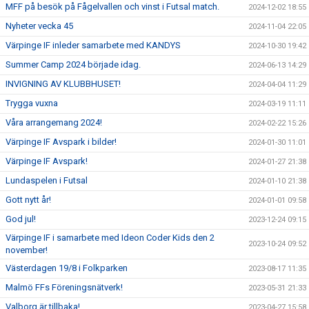
MFF på besök på Fågelvallen och vinst i Futsal match.
2024-12-02 18:55
Nyheter vecka 45
2024-11-04 22:05
Värpinge IF inleder samarbete med KANDYS
2024-10-30 19:42
Summer Camp 2024 började idag.
2024-06-13 14:29
INVIGNING AV KLUBBHUSET!
2024-04-04 11:29
Trygga vuxna
2024-03-19 11:11
Våra arrangemang 2024!
2024-02-22 15:26
Värpinge IF Avspark i bilder!
2024-01-30 11:01
Värpinge IF Avspark!
2024-01-27 21:38
Lundaspelen i Futsal
2024-01-10 21:38
Gott nytt år!
2024-01-01 09:58
God jul!
2023-12-24 09:15
Värpinge IF i samarbete med Ideon Coder Kids den 2
2023-10-24 09:52
november!
Västerdagen 19/8 i Folkparken
2023-08-17 11:35
Malmö FFs Föreningsnätverk!
2023-05-31 21:33
Valborg är tillbaka!
2023-04-27 15:58