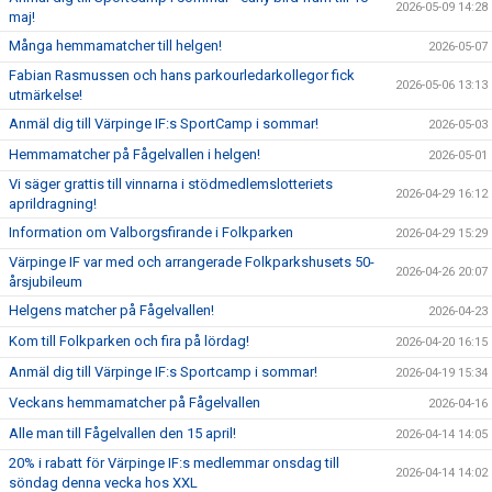
2026-05-09 14:28
maj!
Många hemmamatcher till helgen!
2026-05-07
Fabian Rasmussen och hans parkourledarkollegor fick
2026-05-06 13:13
utmärkelse!
Anmäl dig till Värpinge IF:s SportCamp i sommar!
2026-05-03
Hemmamatcher på Fågelvallen i helgen!
2026-05-01
Vi säger grattis till vinnarna i stödmedlemslotteriets
2026-04-29 16:12
aprildragning!
Information om Valborgsfirande i Folkparken
2026-04-29 15:29
Värpinge IF var med och arrangerade Folkparkshusets 50-
2026-04-26 20:07
årsjubileum
Helgens matcher på Fågelvallen!
2026-04-23
Kom till Folkparken och fira på lördag!
2026-04-20 16:15
Anmäl dig till Värpinge IF:s Sportcamp i sommar!
2026-04-19 15:34
Veckans hemmamatcher på Fågelvallen
2026-04-16
Alle man till Fågelvallen den 15 april!
2026-04-14 14:05
20% i rabatt för Värpinge IF:s medlemmar onsdag till
2026-04-14 14:02
söndag denna vecka hos XXL