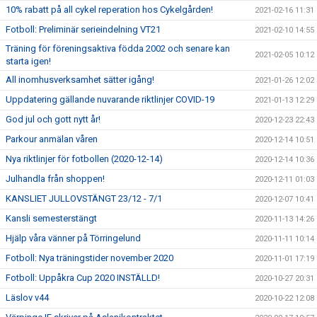
10% rabatt på all cykel reperation hos Cykelgården!
2021-02-16 11:31
Fotboll: Preliminär serieindelning VT21
2021-02-10 14:55
Träning för föreningsaktiva födda 2002 och senare kan
2021-02-05 10:12
starta igen!
All inomhusverksamhet sätter igång!
2021-01-26 12:02
Uppdatering gällande nuvarande riktlinjer COVID-19
2021-01-13 12:29
God jul och gott nytt år!
2020-12-23 22:43
Parkour anmälan våren
2020-12-14 10:51
Nya riktlinjer för fotbollen (2020-12-14)
2020-12-14 10:36
Julhandla från shoppen!
2020-12-11 01:03
KANSLIET JULLOVSTÄNGT 23/12 - 7/1
2020-12-07 10:41
Kansli semesterstängt
2020-11-13 14:26
Hjälp våra vänner på Törringelund
2020-11-11 10:14
Fotboll: Nya träningstider november 2020
2020-11-01 17:19
Fotboll: Uppåkra Cup 2020 INSTÄLLD!
2020-10-27 20:31
Läslov v44
2020-10-22 12:08