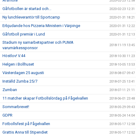
Årsmöte
2020-02-23 12:58
Gåfotbollen är startad och...
2020-02-23 12:31
Ny lunchleverantör till Sportcamp
2020-01-31 18:21
Erbjudande hos Pizzeria Ministern i Värpinge
2020-01-31 12:22
Gåfotboll premiär i Lund
2020-01-31 12:13
Stadium ny samarbetspartner och PUMA
2018-11-19 13:45
varumärkessponsor
Höstlov! V.44
2018-10-30 11:23
Helgen i Bollhuset
2018-10-05 13:53
Västerdagen 25 augusti
2018-08-07 09:47
Inställd Zumba 25/7
2018-07-25 13:41
Zumban
2018-07-11 21:11
11 matcher skapar Fotbollslördag på Fågelvallen
2018-06-01 23:48
Sommarbrevet!
2018-05-29 09:43
GDPR
2018-05-24 14:04
Fotbollsfest på Fågelvallen
2018-05-17 12:58
Grattis Anna till Stipendiet
2018-05-17 12:52