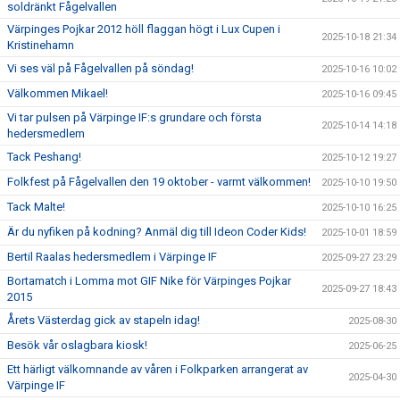
soldränkt Fågelvallen
Värpinges Pojkar 2012 höll flaggan högt i Lux Cupen i
2025-10-18 21:34
Kristinehamn
Vi ses väl på Fågelvallen på söndag!
2025-10-16 10:02
Välkommen Mikael!
2025-10-16 09:45
Vi tar pulsen på Värpinge IF:s grundare och första
2025-10-14 14:18
hedersmedlem
Tack Peshang!
2025-10-12 19:27
Folkfest på Fågelvallen den 19 oktober - varmt välkommen!
2025-10-10 19:50
Tack Malte!
2025-10-10 16:25
Är du nyfiken på kodning? Anmäl dig till Ideon Coder Kids!
2025-10-01 18:59
Bertil Raalas hedersmedlem i Värpinge IF
2025-09-27 23:29
Bortamatch i Lomma mot GIF Nike för Värpinges Pojkar
2025-09-27 18:43
2015
Årets Västerdag gick av stapeln idag!
2025-08-30
Besök vår oslagbara kiosk!
2025-06-25
Ett härligt välkomnande av våren i Folkparken arrangerat av
2025-04-30
Värpinge IF