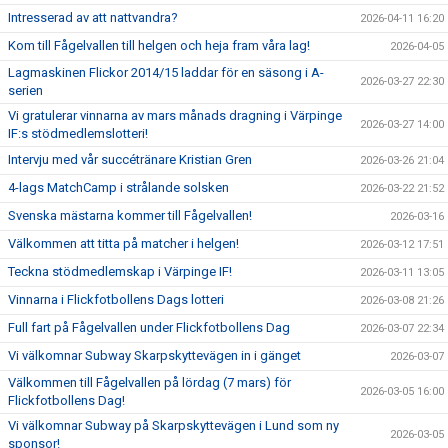
Intresserad av att nattvandra?
2026-04-11 16:20
Kom till Fågelvallen till helgen och heja fram våra lag!
2026-04-05
Lagmaskinen Flickor 2014/15 laddar för en säsong i A-
2026-03-27 22:30
serien
Vi gratulerar vinnarna av mars månads dragning i Värpinge
2026-03-27 14:00
IF:s stödmedlemslotteri!
Intervju med vår succétränare Kristian Gren
2026-03-26 21:04
4-lags MatchCamp i strålande solsken
2026-03-22 21:52
Svenska mästarna kommer till Fågelvallen!
2026-03-16
Välkommen att titta på matcher i helgen!
2026-03-12 17:51
Teckna stödmedlemskap i Värpinge IF!
2026-03-11 13:05
Vinnarna i Flickfotbollens Dags lotteri
2026-03-08 21:26
Full fart på Fågelvallen under Flickfotbollens Dag
2026-03-07 22:34
Vi välkomnar Subway Skarpskyttevägen in i gänget
2026-03-07
Välkommen till Fågelvallen på lördag (7 mars) för
2026-03-05 16:00
Flickfotbollens Dag!
Vi välkomnar Subway på Skarpskyttevägen i Lund som ny
2026-03-05
sponsor!