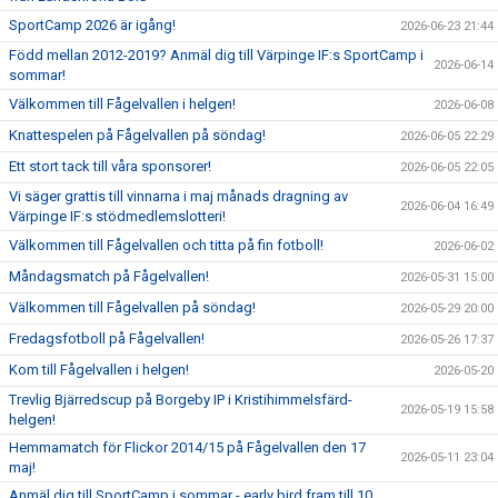
SportCamp 2026 är igång!
2026-06-23 21:44
Född mellan 2012-2019? Anmäl dig till Värpinge IF:s SportCamp i
2026-06-14
sommar!
Välkommen till Fågelvallen i helgen!
2026-06-08
Knattespelen på Fågelvallen på söndag!
2026-06-05 22:29
Ett stort tack till våra sponsorer!
2026-06-05 22:05
Vi säger grattis till vinnarna i maj månads dragning av
2026-06-04 16:49
Värpinge IF:s stödmedlemslotteri!
Välkommen till Fågelvallen och titta på fin fotboll!
2026-06-02
Måndagsmatch på Fågelvallen!
2026-05-31 15:00
Välkommen till Fågelvallen på söndag!
2026-05-29 20:00
Fredagsfotboll på Fågelvallen!
2026-05-26 17:37
Kom till Fågelvallen i helgen!
2026-05-20
Trevlig Bjärredscup på Borgeby IP i Kristihimmelsfärd-
2026-05-19 15:58
helgen!
Hemmamatch för Flickor 2014/15 på Fågelvallen den 17
2026-05-11 23:04
maj!
Anmäl dig till SportCamp i sommar - early bird fram till 10