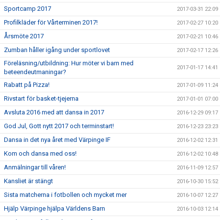
Sportcamp 2017
2017-03-31 22:09
Profilkläder för Vårterminen 2017!
2017-02-27 10:20
Årsmöte 2017
2017-02-21 10:46
Zumban håller igång under sportlovet
2017-02-17 12:26
Föreläsning/utbildning: Hur möter vi barn med
2017-01-17 14:41
beteendeutmaningar?
Rabatt på Pizza!
2017-01-09 11:24
Rivstart för basket-tjejerna
2017-01-01 07:00
Avsluta 2016 med att dansa in 2017
2016-12-29 09:17
God Jul, Gott nytt 2017 och terminstart!
2016-12-23 23:23
Dansa in det nya året med Värpinge IF
2016-12-02 12:31
Kom och dansa med oss!
2016-12-02 10:48
Anmälningar till våren!
2016-11-09 12:57
Kansliet är stängt
2016-10-30 15:52
Sista matcherna i fotbollen och mycket mer
2016-10-07 12:27
Hjälp Värpinge hjälpa Världens Barn
2016-10-03 12:14