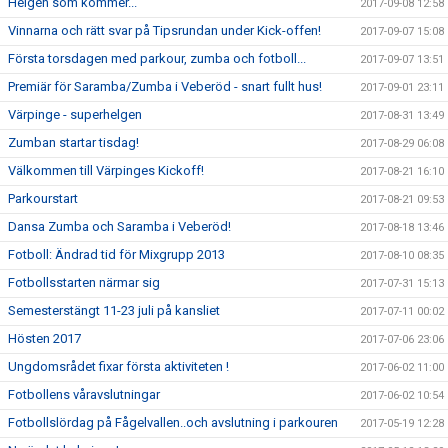
Helgen som kommer...
2017-09-08 12:58
Vinnarna och rätt svar på Tipsrundan under Kick-offen!
2017-09-07 15:08
Första torsdagen med parkour, zumba och fotboll...
2017-09-07 13:51
Premiär för Saramba/Zumba i Veberöd - snart fullt hus!
2017-09-01 23:11
Värpinge - superhelgen
2017-08-31 13:49
Zumban startar tisdag!
2017-08-29 06:08
Välkommen till Värpinges Kickoff!
2017-08-21 16:10
Parkourstart
2017-08-21 09:53
Dansa Zumba och Saramba i Veberöd!
2017-08-18 13:46
Fotboll: Ändrad tid för Mixgrupp 2013
2017-08-10 08:35
Fotbollsstarten närmar sig
2017-07-31 15:13
Semesterstängt 11-23 juli på kansliet
2017-07-11 00:02
Hösten 2017
2017-07-06 23:06
Ungdomsrådet fixar första aktiviteten !
2017-06-02 11:00
Fotbollens våravslutningar
2017-06-02 10:54
Fotbollslördag på Fågelvallen..och avslutning i parkouren
2017-05-19 12:28