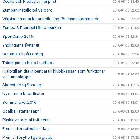
Cecilia och Freddy vinner pris!
2016-05-10 13:40
Zumban inställd på Valborg
2016-04-30 02:02
Värpinge startar ledarutbildning för ensamkommande
2016-04-18 09:22
Zumba & Djembel i Stadsparken
2016-04-07 11:05
SportCamp 2016!
2016-04-06 12:34
Ynglingarna flyttar ut
2016-04-06 12:08
Bortamatch på Lördag
2016-04-06 09:54
Träningsmatcher på Lerbäck
2016-04-06 09:42
Hjälp till att dra in pengar till klubbkassan som funktionär
2016-04-01 13:59
vid Lundaloppet!
Skobytardag Söndag
2016-04-01 13:16
Ny sommarkoordinator
2016-03-30 14:04
Sommarlovet 2016
2016-03-30 14:01
Goalball startar i april
2016-03-21 12:00
Påsklovet och aktiviteterna
2016-03-18 15:37
Premiär för fotbollen idag
2016-03-16 13:52
Premiär för ytterligare grupp
2016-03-11 07:32