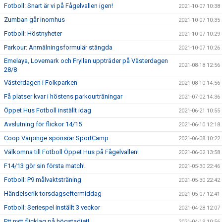
Fotboll: Snart är vi på Fågelvallen igen!
2021-10-07 10:38
Zumban går inomhus
2021-10-07 10:35
Fotboll: Höstnyheter
2021-10-07 10:29
Parkour: Anmälningsformulär stängda
2021-10-07 10:26
Emelaya, Lovemark och Fryllan uppträder på Västerdagen
2021-08-18 12:56
28/8
Västerdagen i Folkparken
2021-08-10 14:56
Få platser kvar i höstens parkourträningar
2021-07-02 14:36
Öppet Hus Fotboll inställt idag
2021-06-21 10:55
Avslutning för flickor 14/15
2021-06-10 12:18
Coop Värpinge sponsrar SportCamp
2021-06-08 10:22
Välkomna till Fotboll Öppet Hus på Fågelvallen!
2021-06-02 13:58
F14/13 gör sin första match!
2021-05-30 22:46
Fotboll: P9 målvaktsträning
2021-05-30 22:42
Händelserik torsdagseftermiddag
2021-05-07 12:41
Fotboll: Seriespel inställt 3 veckor
2021-04-28 12:07
Ett nytt flicklag på högstadiet!
2021-04-19 10:56