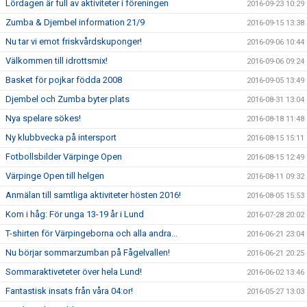
Lördagen är full av aktiviteter i föreningen
2016-09-23 10:29
Zumba & Djembel information 21/9
2016-09-15 13:38
Nu tar vi emot friskvårdskuponger!
2016-09-06 10:44
Välkommen till idrottsmix!
2016-09-06 09:24
Basket för pojkar födda 2008
2016-09-05 13:49
Djembel och Zumba byter plats
2016-08-31 13:04
Nya spelare sökes!
2016-08-18 11:48
Ny klubbvecka på intersport
2016-08-15 15:11
Fotbollsbilder Värpinge Open
2016-08-15 12:49
Värpinge Open till helgen
2016-08-11 09:32
Anmälan till samtliga aktiviteter hösten 2016!
2016-08-05 15:53
Kom i håg: För unga 13-19 år i Lund
2016-07-28 20:02
T-shirten för Värpingeborna och alla andra...
2016-06-21 23:04
Nu börjar sommarzumban på Fågelvallen!
2016-06-21 20:25
Sommaraktiveteter över hela Lund!
2016-06-02 13:46
Fantastisk insats från våra 04:or!
2016-05-27 13:03