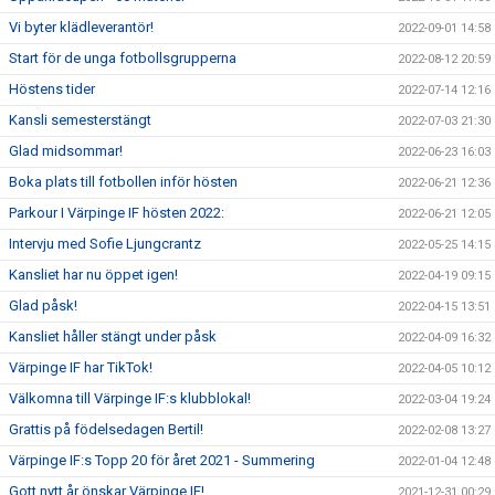
Vi byter klädleverantör!
2022-09-01 14:58
Start för de unga fotbollsgrupperna
2022-08-12 20:59
Höstens tider
2022-07-14 12:16
Kansli semesterstängt
2022-07-03 21:30
Glad midsommar!
2022-06-23 16:03
Boka plats till fotbollen inför hösten
2022-06-21 12:36
Parkour I Värpinge IF hösten 2022:
2022-06-21 12:05
Intervju med Sofie Ljungcrantz
2022-05-25 14:15
Kansliet har nu öppet igen!
2022-04-19 09:15
Glad påsk!
2022-04-15 13:51
Kansliet håller stängt under påsk
2022-04-09 16:32
Värpinge IF har TikTok!
2022-04-05 10:12
Välkomna till Värpinge IF:s klubblokal!
2022-03-04 19:24
Grattis på födelsedagen Bertil!
2022-02-08 13:27
Värpinge IF:s Topp 20 för året 2021 - Summering
2022-01-04 12:48
Gott nytt år önskar Värpinge IF!
2021-12-31 00:29