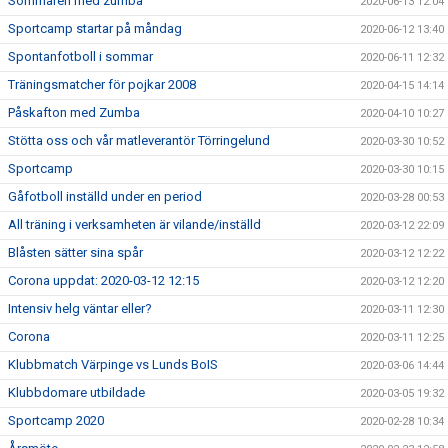
Sommaren med zumba
2020-06-13 12:04
Sportcamp startar på måndag
2020-06-12 13:40
Spontanfotboll i sommar
2020-06-11 12:32
Träningsmatcher för pojkar 2008
2020-04-15 14:14
Påskafton med Zumba
2020-04-10 10:27
Stötta oss och vår matleverantör Törringelund
2020-03-30 10:52
Sportcamp
2020-03-30 10:15
Gåfotboll inställd under en period
2020-03-28 00:53
All träning i verksamheten är vilande/inställd
2020-03-12 22:09
Blåsten sätter sina spår
2020-03-12 12:22
Corona uppdat: 2020-03-12 12:15
2020-03-12 12:20
Intensiv helg väntar eller?
2020-03-11 12:30
Corona
2020-03-11 12:25
Klubbmatch Värpinge vs Lunds BoIS
2020-03-06 14:44
Klubbdomare utbildade
2020-03-05 19:32
Sportcamp 2020
2020-02-28 10:34