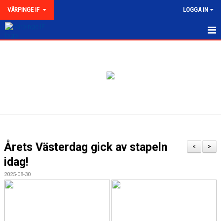
VÄRPINGE IF
LOGGA IN
HEM
NYHETER
MEDLEMSKAP
KONTAKT
FÖRENINGEN
Årets Västerdag gick av stapeln
<
>
KLUBBKOLLEKTION
idag!
2025-08-30