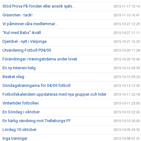
Stöd Prova På-fonden eller ansök själv...
2015-11-17 10:14
Gräsroten - tack!
2015-11-10 16:41
Vi påminner våra medlemmar...
2015-10-27 12:29
"Kul med Babs" ikväll
2015-10-27 11:11
Djembel - nytt i Värpinge
2015-10-21 15:29
Utvärdering Fotboll P04/05
2015-10-20 11:28
Förändringar i träningstiderna under lovet
2015-10-20 10:46
En ny intensiv helg
2015-10-16 09:39
Basket idag
2015-10-15 09:24
Söndagsträningarna för 04/05 fotboll
2015-10-13 12:35
Fotbollskalendern uppdateras med nya grupper och tider
2015-10-11 23:18
Vintertider fotbollen
2015-10-11 23:05
En Söndag i oktober
2015-10-10 22:26
En härlig vändning mot Trelleborgs FF
2015-10-10 20:00
Lördag 10 oktober
2015-10-09 23:32
Inga träningar
2015-10-08 07:31