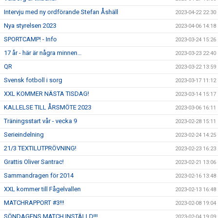
Intervju med ny ordförande Stefan Åshäll
2023-04-22 22:30
Nya styrelsen 2023
2023-04-06 14:18
SPORTCAMP! - Info
2023-03-24 15:26
17 år - här är några minnen…
2023-03-23 22:40
QR
2023-03-22 13:59
Svensk fotboll i sorg
2023-03-17 11:12
XXL KOMMER NÄSTA TISDAG!
2023-03-14 15:17
KALLELSE TILL ÅRSMÖTE 2023
2023-03-06 16:11
Träningsstart vår - vecka 9
2023-02-28 15:11
Serieindelning
2023-02-24 14:25
21/3 TEXTILUTPRÖVNING!
2023-02-23 16:23
Grattis Oliver Santrac!
2023-02-21 13:06
Sammandragen för 2014
2023-02-16 13:48
XXL kommer till Fågelvallen
2023-02-13 16:48
MATCHRAPPORT #3!!!
2023-02-08 19:04
SÖNDAGENS MATCH INSTÄLLD!!!
2023-02-04 19:09