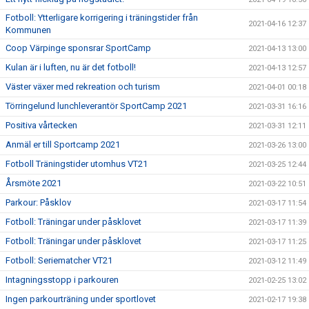
Fotboll: Ytterligare korrigering i träningstider från
2021-04-16 12:37
Kommunen
Coop Värpinge sponsrar SportCamp
2021-04-13 13:00
Kulan är i luften, nu är det fotboll!
2021-04-13 12:57
Väster växer med rekreation och turism
2021-04-01 00:18
Törringelund lunchleverantör SportCamp 2021
2021-03-31 16:16
Positiva vårtecken
2021-03-31 12:11
Anmäl er till Sportcamp 2021
2021-03-26 13:00
Fotboll Träningstider utomhus VT21
2021-03-25 12:44
Årsmöte 2021
2021-03-22 10:51
Parkour: Påsklov
2021-03-17 11:54
Fotboll: Träningar under påsklovet
2021-03-17 11:39
Fotboll: Träningar under påsklovet
2021-03-17 11:25
Fotboll: Seriematcher VT21
2021-03-12 11:49
Intagningsstopp i parkouren
2021-02-25 13:02
Ingen parkourträning under sportlovet
2021-02-17 19:38