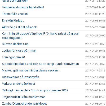
Nu är det helg igen!
2017-05-12 13:29
Terminsavslutning i Tunahallen!
2017-05-09 14:00
Första fulla veckan!
2017-05-08 11:25
En skön lördag..
2017-05-06 19:55
Aktiv helg i slutet på april!
2017-04-28 09:02
Kom Ihåg att uppge Värpinge IF för halva priset på glass!
2017-04-28 09:00
sista dagarna!
Skövde Basket Cup
2017-04-28 08:53
Ledigt för vissa på 1 maj!
2017-04-27 10:55
Träningspremiär!
2017-04-21 11:57
Stadsbiblioteket Lund och Sportcamp Lund i samverkan
2017-04-20 08:52
Mycket spännande händer denna veckan..
2017-04-17 23:16
Glassveckor på Pressbyrån
2017-04-17 23:05
Parkour under påsklovet
2017-04-07 13:53
Plötsligt händer det - Sportcampsommaren 2017
2017-04-06 14:49
Erbjudande till våra medlemmar!
2017-04-04 12:45
Zumba/Djembel under påsklovet
2017-04-03 09:12