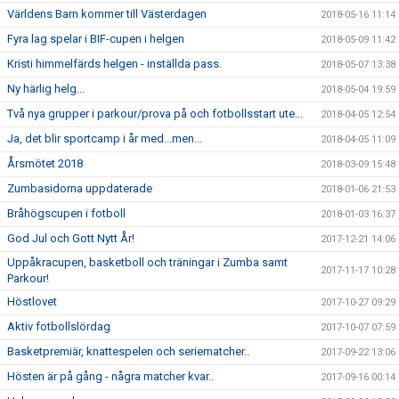
Världens Barn kommer till Västerdagen
2018-05-16 11:14
Fyra lag spelar i BIF-cupen i helgen
2018-05-09 11:42
Kristi himmelfärds helgen - inställda pass.
2018-05-07 13:38
Ny härlig helg...
2018-05-04 19:59
Två nya grupper i parkour/prova på och fotbollsstart ute...
2018-04-05 12:54
Ja, det blir sportcamp i år med...men...
2018-04-05 11:09
Årsmötet 2018
2018-03-09 15:48
Zumbasidorna uppdaterade
2018-01-06 21:53
Bråhögscupen i fotboll
2018-01-03 16:37
God Jul och Gott Nytt År!
2017-12-21 14:06
Uppåkracupen, basketboll och träningar i Zumba samt
2017-11-17 10:28
Parkour!
Höstlovet
2017-10-27 09:29
Aktiv fotbollslördag
2017-10-07 07:59
Basketpremiär, knattespelen och seriematcher..
2017-09-22 13:06
Hösten är på gång - några matcher kvar..
2017-09-16 00:14