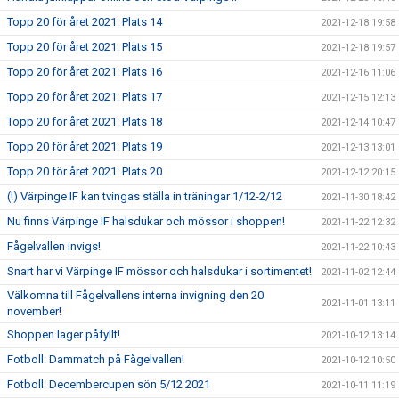
Topp 20 för året 2021: Plats 14
2021-12-18 19:58
Topp 20 för året 2021: Plats 15
2021-12-18 19:57
Topp 20 för året 2021: Plats 16
2021-12-16 11:06
Topp 20 för året 2021: Plats 17
2021-12-15 12:13
Topp 20 för året 2021: Plats 18
2021-12-14 10:47
Topp 20 för året 2021: Plats 19
2021-12-13 13:01
Topp 20 för året 2021: Plats 20
2021-12-12 20:15
(!) Värpinge IF kan tvingas ställa in träningar 1/12-2/12
2021-11-30 18:42
Nu finns Värpinge IF halsdukar och mössor i shoppen!
2021-11-22 12:32
Fågelvallen invigs!
2021-11-22 10:43
Snart har vi Värpinge IF mössor och halsdukar i sortimentet!
2021-11-02 12:44
Välkomna till Fågelvallens interna invigning den 20
2021-11-01 13:11
november!
Shoppen lager påfyllt!
2021-10-12 13:14
Fotboll: Dammatch på Fågelvallen!
2021-10-12 10:50
Fotboll: Decembercupen sön 5/12 2021
2021-10-11 11:19