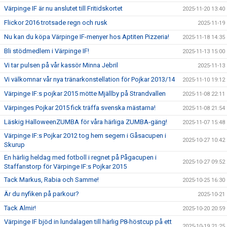
Värpinge IF är nu anslutet till Fritidskortet
2025-11-20 13:40
Flickor 2016 trotsade regn och rusk
2025-11-19
Nu kan du köpa Värpinge IF-menyer hos Aptiten Pizzeria!
2025-11-18 14:35
Bli stödmedlem i Värpinge IF!
2025-11-13 15:00
Vi tar pulsen på vår kassör Minna Jebril
2025-11-13
Vi välkomnar vår nya tränarkonstellation för Pojkar 2013/14
2025-11-10 19:12
Värpinge IF:s pojkar 2015 mötte Mjällby på Strandvallen
2025-11-08 22:11
Värpinges Pojkar 2015 fick träffa svenska mästarna!
2025-11-08 21:54
Läskig HalloweenZUMBA för våra härliga ZUMBA-gäng!
2025-11-07 15:48
Värpinge IF:s Pojkar 2012 tog hem segern i Gåsacupen i
2025-10-27 10:42
Skurup
En härlig heldag med fotboll i regnet på Pågacupen i
2025-10-27 09:52
Staffanstorp för Värpinge IF:s Pojkar 2015
Tack Markus, Rabia och Samme!
2025-10-25 16:30
Är du nyfiken på parkour?
2025-10-21
Tack Almir!
2025-10-20 20:59
Värpinge IF bjöd in lundalagen till härlig P8-höstcup på ett
2025-10-19 21:25