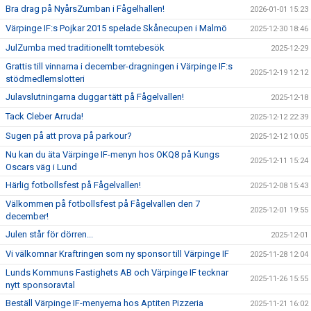
Bra drag på NyårsZumban i Fågelhallen!
2026-01-01 15:23
Värpinge IF:s Pojkar 2015 spelade Skånecupen i Malmö
2025-12-30 18:46
JulZumba med traditionellt tomtebesök
2025-12-29
Grattis till vinnarna i december-dragningen i Värpinge IF:s
2025-12-19 12:12
stödmedlemslotteri
Julavslutningarna duggar tätt på Fågelvallen!
2025-12-18
Tack Cleber Arruda!
2025-12-12 22:39
Sugen på att prova på parkour?
2025-12-12 10:05
Nu kan du äta Värpinge IF-menyn hos OKQ8 på Kungs
2025-12-11 15:24
Oscars väg i Lund
Härlig fotbollsfest på Fågelvallen!
2025-12-08 15:43
Välkommen på fotbollsfest på Fågelvallen den 7
2025-12-01 19:55
december!
Julen står för dörren...
2025-12-01
Vi välkomnar Kraftringen som ny sponsor till Värpinge IF
2025-11-28 12:04
Lunds Kommuns Fastighets AB och Värpinge IF tecknar
2025-11-26 15:55
nytt sponsoravtal
Beställ Värpinge IF-menyerna hos Aptiten Pizzeria
2025-11-21 16:02