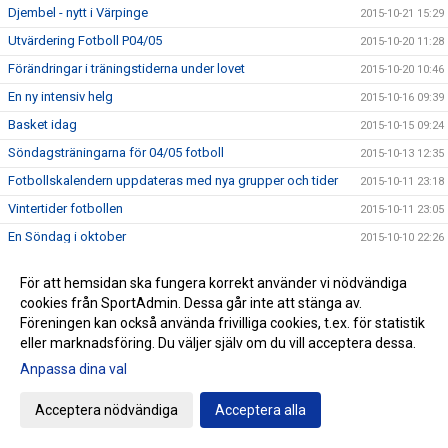
Djembel - nytt i Värpinge
2015-10-21 15:29
Utvärdering Fotboll P04/05
2015-10-20 11:28
Förändringar i träningstiderna under lovet
2015-10-20 10:46
En ny intensiv helg
2015-10-16 09:39
Basket idag
2015-10-15 09:24
Söndagsträningarna för 04/05 fotboll
2015-10-13 12:35
Fotbollskalendern uppdateras med nya grupper och tider
2015-10-11 23:18
Vintertider fotbollen
2015-10-11 23:05
En Söndag i oktober
2015-10-10 22:26
En härlig vändning mot Trelleborgs FF
2015-10-10 20:00
För att hemsidan ska fungera korrekt använder vi nödvändiga
Lördag 10 oktober
2015-10-09 23:32
cookies från SportAdmin. Dessa går inte att stänga av.
Inga träningar
Föreningen kan också använda frivilliga cookies, t.ex. för statistik
2015-10-08 07:31
eller marknadsföring. Du väljer själv om du vill acceptera dessa.
Född 2011 och tycker det är kul m fotboll?
2015-10-07 14:39
Anpassa dina val
Zumban ökar !
2015-10-06 22:39
En händelserik lördag väntar..
2015-10-02 23:34
Acceptera nödvändiga
Acceptera alla
HEMMAPREMIÄR BASKET!
2015-10-02 10:51