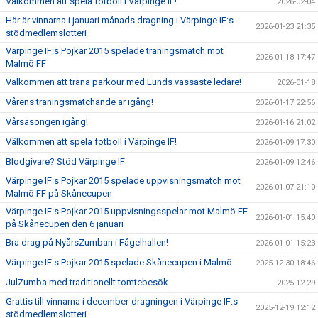
Välkommen att spela fotboll i Värpinge IF!
2026-02-04
Här är vinnarna i januari månads dragning i Värpinge IF:s
2026-01-23 21:35
stödmedlemslotteri
Värpinge IF:s Pojkar 2015 spelade träningsmatch mot
2026-01-18 17:47
Malmö FF
Välkommen att träna parkour med Lunds vassaste ledare!
2026-01-18
Vårens träningsmatchande är igång!
2026-01-17 22:56
Vårsäsongen igång!
2026-01-16 21:02
Välkommen att spela fotboll i Värpinge IF!
2026-01-09 17:30
Blodgivare? Stöd Värpinge IF
2026-01-09 12:46
Värpinge IF:s Pojkar 2015 spelade uppvisningsmatch mot
2026-01-07 21:10
Malmö FF på Skånecupen
Värpinge IF:s Pojkar 2015 uppvisningsspelar mot Malmö FF
2026-01-01 15:40
på Skånecupen den 6 januari
Bra drag på NyårsZumban i Fågelhallen!
2026-01-01 15:23
Värpinge IF:s Pojkar 2015 spelade Skånecupen i Malmö
2025-12-30 18:46
JulZumba med traditionellt tomtebesök
2025-12-29
Grattis till vinnarna i december-dragningen i Värpinge IF:s
2025-12-19 12:12
stödmedlemslotteri