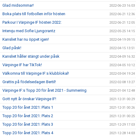
Glad midsommar!
2022-06-23 16:03
Boka plats till fotbollen inför hösten
2022-06-21 12:36
Parkour I Värpinge IF hösten 2022:
2022-06-21 12:05
Intervju med Sofie Ljungcrantz
2022-05-25 14:15
Kansliet har nu öppet igen!
2022-04-19 09:15
Glad påsk!
2022-04-15 13:51
Kansliet håller stängt under påsk
2022-04-09 16:32
Värpinge IF har TikTok!
2022-04-05 10:12
Välkomna till Värpinge IF:s klubblokal!
2022-03-04 19:24
Grattis på födelsedagen Bertil!
2022-02-08 13:27
Värpinge IF:s Topp 20 för året 2021 - Summering
2022-01-04 12:48
Gott nytt år önskar Värpinge IF!
2021-12-31 00:29
Topp 20 för året 2021: Plats 1
2021-12-31 00:26
Topp 20 för året 2021: Plats 2
2021-12-31 00:25
Topp 20 för året 2021: Plats 3
2021-12-29 17:03
Topp 20 för året 2021: Plats 4
2021-12-28 14:03