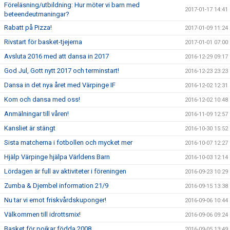
Föreläsning/utbildning: Hur möter vi barn med
2017-01-17 14:41
beteendeutmaningar?
Rabatt på Pizza!
2017-01-09 11:24
Rivstart för basket-tjejerna
2017-01-01 07:00
Avsluta 2016 med att dansa in 2017
2016-12-29 09:17
God Jul, Gott nytt 2017 och terminstart!
2016-12-23 23:23
Dansa in det nya året med Värpinge IF
2016-12-02 12:31
Kom och dansa med oss!
2016-12-02 10:48
Anmälningar till våren!
2016-11-09 12:57
Kansliet är stängt
2016-10-30 15:52
Sista matcherna i fotbollen och mycket mer
2016-10-07 12:27
Hjälp Värpinge hjälpa Världens Barn
2016-10-03 12:14
Lördagen är full av aktiviteter i föreningen
2016-09-23 10:29
Zumba & Djembel information 21/9
2016-09-15 13:38
Nu tar vi emot friskvårdskuponger!
2016-09-06 10:44
Välkommen till idrottsmix!
2016-09-06 09:24
Basket för pojkar födda 2008
2016-09-05 13:49