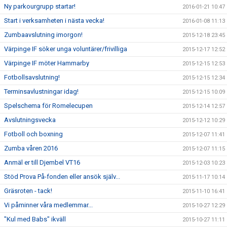
Ny parkourgrupp startar!
2016-01-21 10:47
Start i verksamheten i nästa vecka!
2016-01-08 11:13
Zumbaavslutning imorgon!
2015-12-18 23:45
Värpinge IF söker unga voluntärer/frivilliga
2015-12-17 12:52
Värpinge IF möter Hammarby
2015-12-15 12:53
Fotbollsavslutning!
2015-12-15 12:34
Terminsavlustningar idag!
2015-12-15 10:09
Spelschema för Romelecupen
2015-12-14 12:57
Avslutningsvecka
2015-12-12 10:29
Fotboll och boxning
2015-12-07 11:41
Zumba våren 2016
2015-12-07 11:15
Anmäl er till Djembel VT16
2015-12-03 10:23
Stöd Prova På-fonden eller ansök själv...
2015-11-17 10:14
Gräsroten - tack!
2015-11-10 16:41
Vi påminner våra medlemmar...
2015-10-27 12:29
"Kul med Babs" ikväll
2015-10-27 11:11