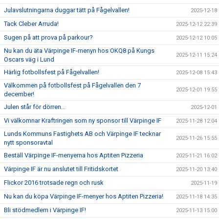
Julavslutningarna duggar tätt på Fågelvallen!
2025-12-18
Tack Cleber Arruda!
2025-12-12 22:39
Sugen på att prova på parkour?
2025-12-12 10:05
Nu kan du äta Värpinge IF-menyn hos OKQ8 på Kungs
2025-12-11 15:24
Oscars väg i Lund
Härlig fotbollsfest på Fågelvallen!
2025-12-08 15:43
Välkommen på fotbollsfest på Fågelvallen den 7
2025-12-01 19:55
december!
Julen står för dörren...
2025-12-01
Vi välkomnar Kraftringen som ny sponsor till Värpinge IF
2025-11-28 12:04
Lunds Kommuns Fastighets AB och Värpinge IF tecknar
2025-11-26 15:55
nytt sponsoravtal
Beställ Värpinge IF-menyerna hos Aptiten Pizzeria
2025-11-21 16:02
Värpinge IF är nu anslutet till Fritidskortet
2025-11-20 13:40
Flickor 2016 trotsade regn och rusk
2025-11-19
Nu kan du köpa Värpinge IF-menyer hos Aptiten Pizzeria!
2025-11-18 14:35
Bli stödmedlem i Värpinge IF!
2025-11-13 15:00