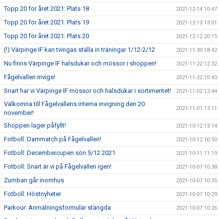
Topp 20 för året 2021: Plats 18
2021-12-14 10:47
Topp 20 för året 2021: Plats 19
2021-12-13 13:01
Topp 20 för året 2021: Plats 20
2021-12-12 20:15
(!) Värpinge IF kan tvingas ställa in träningar 1/12-2/12
2021-11-30 18:42
Nu finns Värpinge IF halsdukar och mössor i shoppen!
2021-11-22 12:32
Fågelvallen invigs!
2021-11-22 10:43
Snart har vi Värpinge IF mössor och halsdukar i sortimentet!
2021-11-02 12:44
Välkomna till Fågelvallens interna invigning den 20
2021-11-01 13:11
november!
Shoppen lager påfyllt!
2021-10-12 13:14
Fotboll: Dammatch på Fågelvallen!
2021-10-12 10:50
Fotboll: Decembercupen sön 5/12 2021
2021-10-11 11:19
Fotboll: Snart är vi på Fågelvallen igen!
2021-10-07 10:38
Zumban går inomhus
2021-10-07 10:35
Fotboll: Höstnyheter
2021-10-07 10:29
Parkour: Anmälningsformulär stängda
2021-10-07 10:26