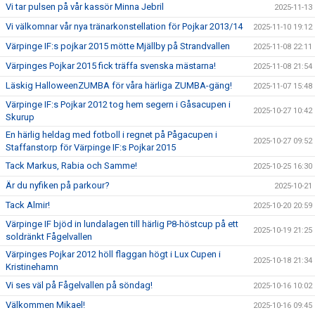
Vi tar pulsen på vår kassör Minna Jebril
2025-11-13
Vi välkomnar vår nya tränarkonstellation för Pojkar 2013/14
2025-11-10 19:12
Värpinge IF:s pojkar 2015 mötte Mjällby på Strandvallen
2025-11-08 22:11
Värpinges Pojkar 2015 fick träffa svenska mästarna!
2025-11-08 21:54
Läskig HalloweenZUMBA för våra härliga ZUMBA-gäng!
2025-11-07 15:48
Värpinge IF:s Pojkar 2012 tog hem segern i Gåsacupen i
2025-10-27 10:42
Skurup
En härlig heldag med fotboll i regnet på Pågacupen i
2025-10-27 09:52
Staffanstorp för Värpinge IF:s Pojkar 2015
Tack Markus, Rabia och Samme!
2025-10-25 16:30
Är du nyfiken på parkour?
2025-10-21
Tack Almir!
2025-10-20 20:59
Värpinge IF bjöd in lundalagen till härlig P8-höstcup på ett
2025-10-19 21:25
soldränkt Fågelvallen
Värpinges Pojkar 2012 höll flaggan högt i Lux Cupen i
2025-10-18 21:34
Kristinehamn
Vi ses väl på Fågelvallen på söndag!
2025-10-16 10:02
Välkommen Mikael!
2025-10-16 09:45