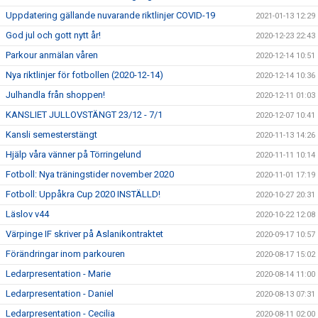
Uppdatering gällande nuvarande riktlinjer COVID-19
2021-01-13 12:29
God jul och gott nytt år!
2020-12-23 22:43
Parkour anmälan våren
2020-12-14 10:51
Nya riktlinjer för fotbollen (2020-12-14)
2020-12-14 10:36
Julhandla från shoppen!
2020-12-11 01:03
KANSLIET JULLOVSTÄNGT 23/12 - 7/1
2020-12-07 10:41
Kansli semesterstängt
2020-11-13 14:26
Hjälp våra vänner på Törringelund
2020-11-11 10:14
Fotboll: Nya träningstider november 2020
2020-11-01 17:19
Fotboll: Uppåkra Cup 2020 INSTÄLLD!
2020-10-27 20:31
Läslov v44
2020-10-22 12:08
Värpinge IF skriver på Aslanikontraktet
2020-09-17 10:57
Förändringar inom parkouren
2020-08-17 15:02
Ledarpresentation - Marie
2020-08-14 11:00
Ledarpresentation - Daniel
2020-08-13 07:31
Ledarpresentation - Cecilia
2020-08-11 02:00