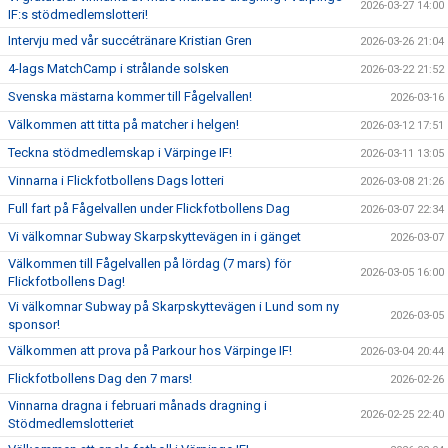
2026-03-27 14:00
IF:s stödmedlemslotteri!
Intervju med vår succétränare Kristian Gren
2026-03-26 21:04
4-lags MatchCamp i strålande solsken
2026-03-22 21:52
Svenska mästarna kommer till Fågelvallen!
2026-03-16
Välkommen att titta på matcher i helgen!
2026-03-12 17:51
Teckna stödmedlemskap i Värpinge IF!
2026-03-11 13:05
Vinnarna i Flickfotbollens Dags lotteri
2026-03-08 21:26
Full fart på Fågelvallen under Flickfotbollens Dag
2026-03-07 22:34
Vi välkomnar Subway Skarpskyttevägen in i gänget
2026-03-07
Välkommen till Fågelvallen på lördag (7 mars) för
2026-03-05 16:00
Flickfotbollens Dag!
Vi välkomnar Subway på Skarpskyttevägen i Lund som ny
2026-03-05
sponsor!
Välkommen att prova på Parkour hos Värpinge IF!
2026-03-04 20:44
Flickfotbollens Dag den 7 mars!
2026-02-26
Vinnarna dragna i februari månads dragning i
2026-02-25 22:40
Stödmedlemslotteriet