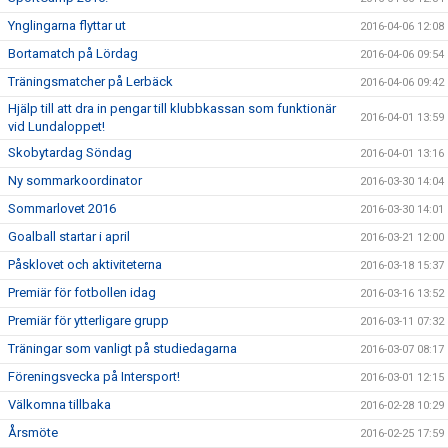
Ynglingarna flyttar ut
2016-04-06 12:08
Bortamatch på Lördag
2016-04-06 09:54
Träningsmatcher på Lerbäck
2016-04-06 09:42
Hjälp till att dra in pengar till klubbkassan som funktionär
2016-04-01 13:59
vid Lundaloppet!
Skobytardag Söndag
2016-04-01 13:16
Ny sommarkoordinator
2016-03-30 14:04
Sommarlovet 2016
2016-03-30 14:01
Goalball startar i april
2016-03-21 12:00
Påsklovet och aktiviteterna
2016-03-18 15:37
Premiär för fotbollen idag
2016-03-16 13:52
Premiär för ytterligare grupp
2016-03-11 07:32
Träningar som vanligt på studiedagarna
2016-03-07 08:17
Föreningsvecka på Intersport!
2016-03-01 12:15
Välkomna tillbaka
2016-02-28 10:29
Årsmöte
2016-02-25 17:59