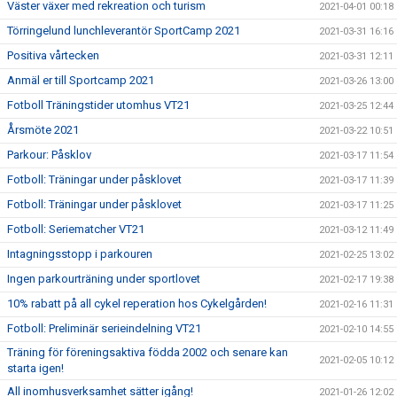
Väster växer med rekreation och turism
2021-04-01 00:18
Törringelund lunchleverantör SportCamp 2021
2021-03-31 16:16
Positiva vårtecken
2021-03-31 12:11
Anmäl er till Sportcamp 2021
2021-03-26 13:00
Fotboll Träningstider utomhus VT21
2021-03-25 12:44
Årsmöte 2021
2021-03-22 10:51
Parkour: Påsklov
2021-03-17 11:54
Fotboll: Träningar under påsklovet
2021-03-17 11:39
Fotboll: Träningar under påsklovet
2021-03-17 11:25
Fotboll: Seriematcher VT21
2021-03-12 11:49
Intagningsstopp i parkouren
2021-02-25 13:02
Ingen parkourträning under sportlovet
2021-02-17 19:38
10% rabatt på all cykel reperation hos Cykelgården!
2021-02-16 11:31
Fotboll: Preliminär serieindelning VT21
2021-02-10 14:55
Träning för föreningsaktiva födda 2002 och senare kan
2021-02-05 10:12
starta igen!
All inomhusverksamhet sätter igång!
2021-01-26 12:02