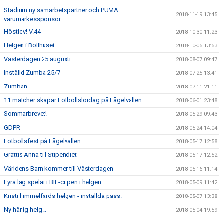
Stadium ny samarbetspartner och PUMA
2018-11-19 13:45
varumärkessponsor
Höstlov! V.44
2018-10-30 11:23
Helgen i Bollhuset
2018-10-05 13:53
Västerdagen 25 augusti
2018-08-07 09:47
Inställd Zumba 25/7
2018-07-25 13:41
Zumban
2018-07-11 21:11
11 matcher skapar Fotbollslördag på Fågelvallen
2018-06-01 23:48
Sommarbrevet!
2018-05-29 09:43
GDPR
2018-05-24 14:04
Fotbollsfest på Fågelvallen
2018-05-17 12:58
Grattis Anna till Stipendiet
2018-05-17 12:52
Världens Barn kommer till Västerdagen
2018-05-16 11:14
Fyra lag spelar i BIF-cupen i helgen
2018-05-09 11:42
Kristi himmelfärds helgen - inställda pass.
2018-05-07 13:38
Ny härlig helg...
2018-05-04 19:59