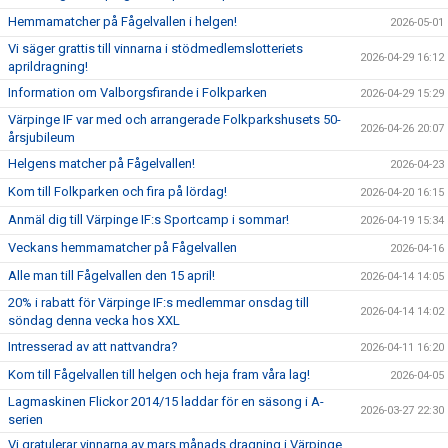
Hemmamatcher på Fågelvallen i helgen!
2026-05-01
Vi säger grattis till vinnarna i stödmedlemslotteriets
2026-04-29 16:12
aprildragning!
Information om Valborgsfirande i Folkparken
2026-04-29 15:29
Värpinge IF var med och arrangerade Folkparkshusets 50-
2026-04-26 20:07
årsjubileum
Helgens matcher på Fågelvallen!
2026-04-23
Kom till Folkparken och fira på lördag!
2026-04-20 16:15
Anmäl dig till Värpinge IF:s Sportcamp i sommar!
2026-04-19 15:34
Veckans hemmamatcher på Fågelvallen
2026-04-16
Alle man till Fågelvallen den 15 april!
2026-04-14 14:05
20% i rabatt för Värpinge IF:s medlemmar onsdag till
2026-04-14 14:02
söndag denna vecka hos XXL
Intresserad av att nattvandra?
2026-04-11 16:20
Kom till Fågelvallen till helgen och heja fram våra lag!
2026-04-05
Lagmaskinen Flickor 2014/15 laddar för en säsong i A-
2026-03-27 22:30
serien
Vi gratulerar vinnarna av mars månads dragning i Värpinge