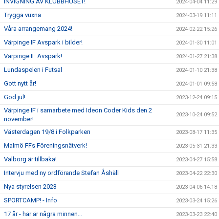
INVIGNING AV KLUBBHUSET!
2024-04-04 11:29
Trygga vuxna
2024-03-19 11:11
Våra arrangemang 2024!
2024-02-22 15:26
Värpinge IF Avspark i bilder!
2024-01-30 11:01
Värpinge IF Avspark!
2024-01-27 21:38
Lundaspelen i Futsal
2024-01-10 21:38
Gott nytt år!
2024-01-01 09:58
God jul!
2023-12-24 09:15
Värpinge IF i samarbete med Ideon Coder Kids den 2
2023-10-24 09:52
november!
Västerdagen 19/8 i Folkparken
2023-08-17 11:35
Malmö FFs Föreningsnätverk!
2023-05-31 21:33
Valborg är tillbaka!
2023-04-27 15:58
Intervju med ny ordförande Stefan Åshäll
2023-04-22 22:30
Nya styrelsen 2023
2023-04-06 14:18
SPORTCAMP! - Info
2023-03-24 15:26
17 år - här är några minnen…
2023-03-23 22:40