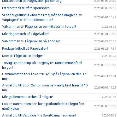
Knattespelen på Fågelvallen på söndag!
2026-06-05 22:29
Ett stort tack till våra sponsorer!
2026-06-05 22:05
Vi säger grattis till vinnarna i maj månads dragning av
2026-06-04 16:49
Värpinge IF:s stödmedlemslotteri!
Välkommen till Fågelvallen och titta på fin fotboll!
2026-06-02
Måndagsmatch på Fågelvallen!
2026-05-31 15:00
Välkommen till Fågelvallen på söndag!
2026-05-29 20:00
Fredagsfotboll på Fågelvallen!
2026-05-26 17:37
Kom till Fågelvallen i helgen!
2026-05-20
Trevlig Bjärredscup på Borgeby IP i Kristihimmelsfärd-
2026-05-19 15:58
helgen!
Hemmamatch för Flickor 2014/15 på Fågelvallen den 17
2026-05-11 23:04
maj!
Anmäl dig till SportCamp i sommar - early bird fram till 10
2026-05-09 14:28
maj!
Många hemmamatcher till helgen!
2026-05-07
Fabian Rasmussen och hans parkourledarkollegor fick
2026-05-06 13:13
utmärkelse!
Anmäl dig till Värpinge IF:s SportCamp i sommar!
2026-05-03