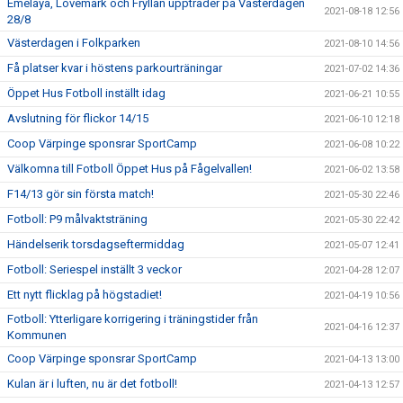
Emelaya, Lovemark och Fryllan uppträder på Västerdagen
2021-08-18 12:56
28/8
Västerdagen i Folkparken
2021-08-10 14:56
Få platser kvar i höstens parkourträningar
2021-07-02 14:36
Öppet Hus Fotboll inställt idag
2021-06-21 10:55
Avslutning för flickor 14/15
2021-06-10 12:18
Coop Värpinge sponsrar SportCamp
2021-06-08 10:22
Välkomna till Fotboll Öppet Hus på Fågelvallen!
2021-06-02 13:58
F14/13 gör sin första match!
2021-05-30 22:46
Fotboll: P9 målvaktsträning
2021-05-30 22:42
Händelserik torsdagseftermiddag
2021-05-07 12:41
Fotboll: Seriespel inställt 3 veckor
2021-04-28 12:07
Ett nytt flicklag på högstadiet!
2021-04-19 10:56
Fotboll: Ytterligare korrigering i träningstider från
2021-04-16 12:37
Kommunen
Coop Värpinge sponsrar SportCamp
2021-04-13 13:00
Kulan är i luften, nu är det fotboll!
2021-04-13 12:57