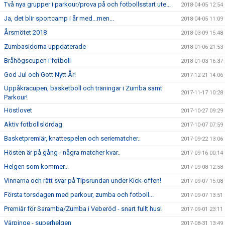
Två nya grupper i parkour/prova på och fotbollsstart ute...
2018-04-05 12:54
Ja, det blir sportcamp i år med...men...
2018-04-05 11:09
Årsmötet 2018
2018-03-09 15:48
Zumbasidorna uppdaterade
2018-01-06 21:53
Bråhögscupen i fotboll
2018-01-03 16:37
God Jul och Gott Nytt År!
2017-12-21 14:06
Uppåkracupen, basketboll och träningar i Zumba samt
2017-11-17 10:28
Parkour!
Höstlovet
2017-10-27 09:29
Aktiv fotbollslördag
2017-10-07 07:59
Basketpremiär, knattespelen och seriematcher..
2017-09-22 13:06
Hösten är på gång - några matcher kvar..
2017-09-16 00:14
Helgen som kommer...
2017-09-08 12:58
Vinnarna och rätt svar på Tipsrundan under Kick-offen!
2017-09-07 15:08
Första torsdagen med parkour, zumba och fotboll...
2017-09-07 13:51
Premiär för Saramba/Zumba i Veberöd - snart fullt hus!
2017-09-01 23:11
Värpinge - superhelgen
2017-08-31 13:49