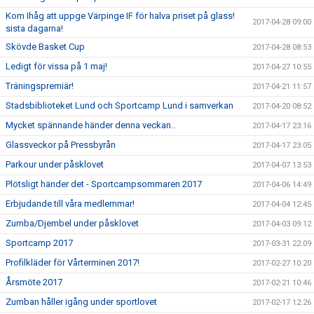
Kom Ihåg att uppge Värpinge IF för halva priset på glass!
2017-04-28 09:00
sista dagarna!
Skövde Basket Cup
2017-04-28 08:53
Ledigt för vissa på 1 maj!
2017-04-27 10:55
Träningspremiär!
2017-04-21 11:57
Stadsbiblioteket Lund och Sportcamp Lund i samverkan
2017-04-20 08:52
Mycket spännande händer denna veckan..
2017-04-17 23:16
Glassveckor på Pressbyrån
2017-04-17 23:05
Parkour under påsklovet
2017-04-07 13:53
Plötsligt händer det - Sportcampsommaren 2017
2017-04-06 14:49
Erbjudande till våra medlemmar!
2017-04-04 12:45
Zumba/Djembel under påsklovet
2017-04-03 09:12
Sportcamp 2017
2017-03-31 22:09
Profilkläder för Vårterminen 2017!
2017-02-27 10:20
Årsmöte 2017
2017-02-21 10:46
Zumban håller igång under sportlovet
2017-02-17 12:26