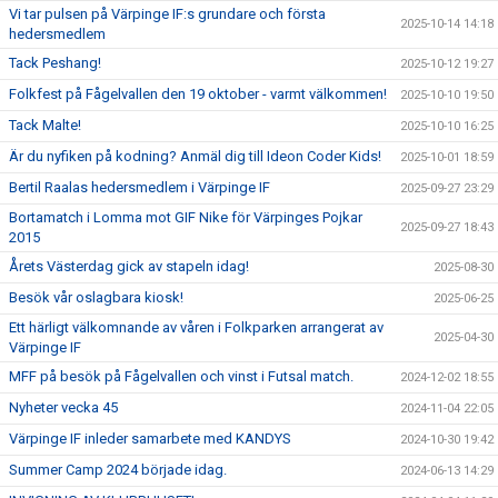
Vi tar pulsen på Värpinge IF:s grundare och första
2025-10-14 14:18
hedersmedlem
Tack Peshang!
2025-10-12 19:27
Folkfest på Fågelvallen den 19 oktober - varmt välkommen!
2025-10-10 19:50
Tack Malte!
2025-10-10 16:25
Är du nyfiken på kodning? Anmäl dig till Ideon Coder Kids!
2025-10-01 18:59
Bertil Raalas hedersmedlem i Värpinge IF
2025-09-27 23:29
Bortamatch i Lomma mot GIF Nike för Värpinges Pojkar
2025-09-27 18:43
2015
Årets Västerdag gick av stapeln idag!
2025-08-30
Besök vår oslagbara kiosk!
2025-06-25
Ett härligt välkomnande av våren i Folkparken arrangerat av
2025-04-30
Värpinge IF
MFF på besök på Fågelvallen och vinst i Futsal match.
2024-12-02 18:55
Nyheter vecka 45
2024-11-04 22:05
Värpinge IF inleder samarbete med KANDYS
2024-10-30 19:42
Summer Camp 2024 började idag.
2024-06-13 14:29