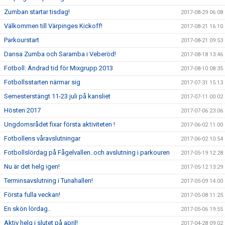
Zumban startar tisdag!
2017-08-29 06:08
Välkommen till Värpinges Kickoff!
2017-08-21 16:10
Parkourstart
2017-08-21 09:53
Dansa Zumba och Saramba i Veberöd!
2017-08-18 13:46
Fotboll: Ändrad tid för Mixgrupp 2013
2017-08-10 08:35
Fotbollsstarten närmar sig
2017-07-31 15:13
Semesterstängt 11-23 juli på kansliet
2017-07-11 00:02
Hösten 2017
2017-07-06 23:06
Ungdomsrådet fixar första aktiviteten !
2017-06-02 11:00
Fotbollens våravslutningar
2017-06-02 10:54
Fotbollslördag på Fågelvallen..och avslutning i parkouren
2017-05-19 12:28
Nu är det helg igen!
2017-05-12 13:29
Terminsavslutning i Tunahallen!
2017-05-09 14:00
Första fulla veckan!
2017-05-08 11:25
En skön lördag..
2017-05-06 19:55
Aktiv helg i slutet på april!
2017-04-28 09:02