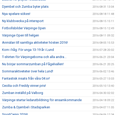
Djembel och Zumba byter plats
2016-08-31 13:04
Nya spelare sökes!
2016-08-18 11:48
Ny klubbvecka på intersport
2016-08-15 15:11
Fotbollsbilder Värpinge Open
2016-08-15 12:49
Värpinge Open till helgen
2016-08-11 09:32
Anmälan till samtliga aktiviteter hösten 2016!
2016-08-05 15:53
Kom i håg: För unga 13-19 år i Lund
2016-07-28 20:02
T-shirten för Värpingeborna och alla andra...
2016-06-21 23:04
Nu börjar sommarzumban på Fågelvallen!
2016-06-21 20:25
Sommaraktiveteter över hela Lund!
2016-06-02 13:46
Fantastisk insats från våra 04:or!
2016-05-27 13:03
Cecilia och Freddy vinner pris!
2016-05-10 13:40
Zumban inställd på Valborg
2016-04-30 02:02
Värpinge startar ledarutbildning för ensamkommande
2016-04-18 09:22
Zumba & Djembel i Stadsparken
2016-04-07 11:05
SportCamp 2016!
2016-04-06 12:34