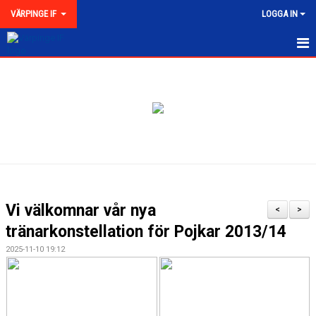
VÄRPINGE IF
LOGGA IN
HEM
NYHETER
MEDLEMSKAP
KONTAKT
FÖRENINGEN
Vi välkomnar vår nya
<
>
KLUBBKOLLEKTION
tränarkonstellation för Pojkar 2013/14
2025-11-10 19:12