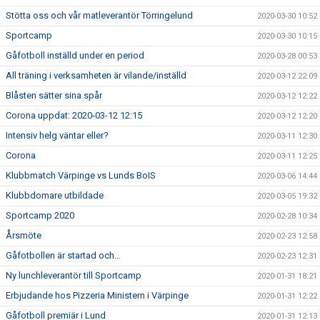
Stötta oss och vår matleverantör Törringelund
2020-03-30 10:52
Sportcamp
2020-03-30 10:15
Gåfotboll inställd under en period
2020-03-28 00:53
All träning i verksamheten är vilande/inställd
2020-03-12 22:09
Blåsten sätter sina spår
2020-03-12 12:22
Corona uppdat: 2020-03-12 12:15
2020-03-12 12:20
Intensiv helg väntar eller?
2020-03-11 12:30
Corona
2020-03-11 12:25
Klubbmatch Värpinge vs Lunds BoIS
2020-03-06 14:44
Klubbdomare utbildade
2020-03-05 19:32
Sportcamp 2020
2020-02-28 10:34
Årsmöte
2020-02-23 12:58
Gåfotbollen är startad och...
2020-02-23 12:31
Ny lunchleverantör till Sportcamp
2020-01-31 18:21
Erbjudande hos Pizzeria Ministern i Värpinge
2020-01-31 12:22
Gåfotboll premiär i Lund
2020-01-31 12:13