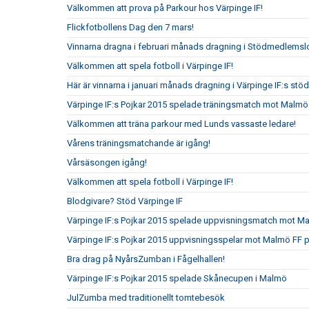
Välkommen att prova på Parkour hos Värpinge IF!
Flickfotbollens Dag den 7 mars!
Vinnarna dragna i februari månads dragning i Stödmedlemslo
Välkommen att spela fotboll i Värpinge IF!
Här är vinnarna i januari månads dragning i Värpinge IF:s st
Värpinge IF:s Pojkar 2015 spelade träningsmatch mot Malmö
Välkommen att träna parkour med Lunds vassaste ledare!
Vårens träningsmatchande är igång!
Vårsäsongen igång!
Välkommen att spela fotboll i Värpinge IF!
Blodgivare? Stöd Värpinge IF
Värpinge IF:s Pojkar 2015 spelade uppvisningsmatch mot 
Värpinge IF:s Pojkar 2015 uppvisningsspelar mot Malmö FF 
Bra drag på NyårsZumban i Fågelhallen!
Värpinge IF:s Pojkar 2015 spelade Skånecupen i Malmö
JulZumba med traditionellt tomtebesök