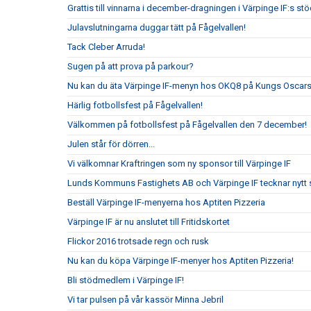
Grattis till vinnarna i december-dragningen i Värpinge IF:s s
Julavslutningarna duggar tätt på Fågelvallen!
Tack Cleber Arruda!
Sugen på att prova på parkour?
Nu kan du äta Värpinge IF-menyn hos OKQ8 på Kungs Oscars
Härlig fotbollsfest på Fågelvallen!
Välkommen på fotbollsfest på Fågelvallen den 7 december!
Julen står för dörren...
Vi välkomnar Kraftringen som ny sponsor till Värpinge IF
Lunds Kommuns Fastighets AB och Värpinge IF tecknar nytt 
Beställ Värpinge IF-menyerna hos Aptiten Pizzeria
Värpinge IF är nu anslutet till Fritidskortet
Flickor 2016 trotsade regn och rusk
Nu kan du köpa Värpinge IF-menyer hos Aptiten Pizzeria!
Bli stödmedlem i Värpinge IF!
Vi tar pulsen på vår kassör Minna Jebril