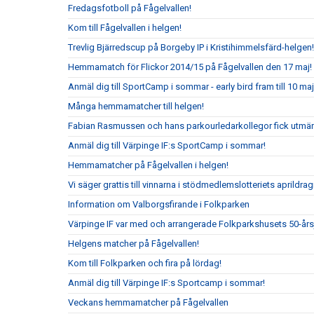
Fredagsfotboll på Fågelvallen!
Kom till Fågelvallen i helgen!
Trevlig Bjärredscup på Borgeby IP i Kristihimmelsfärd-helgen!
Hemmamatch för Flickor 2014/15 på Fågelvallen den 17 maj!
Anmäl dig till SportCamp i sommar - early bird fram till 10 maj
Många hemmamatcher till helgen!
Fabian Rasmussen och hans parkourledarkollegor fick utmär
Anmäl dig till Värpinge IF:s SportCamp i sommar!
Hemmamatcher på Fågelvallen i helgen!
Vi säger grattis till vinnarna i stödmedlemslotteriets aprildrag
Information om Valborgsfirande i Folkparken
Värpinge IF var med och arrangerade Folkparkshusets 50-år
Helgens matcher på Fågelvallen!
Kom till Folkparken och fira på lördag!
Anmäl dig till Värpinge IF:s Sportcamp i sommar!
Veckans hemmamatcher på Fågelvallen