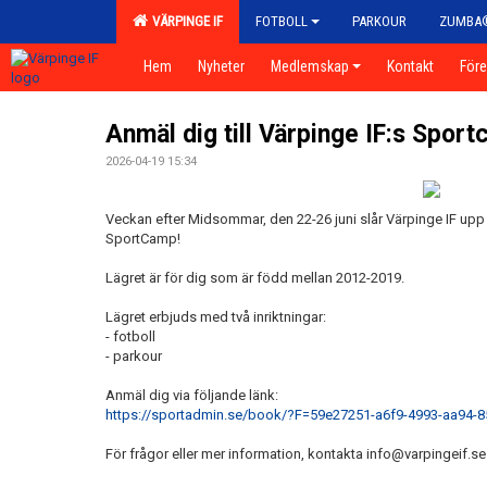
VÄRPINGE IF
FOTBOLL
PARKOUR
ZUMBA
Hem
Nyheter
Medlemskap
Kontakt
För
Anmäl dig till Värpinge IF:s Spor
2026-04-19 15:34
Veckan efter Midsommar, den 22-26 juni slår Värpinge IF upp
SportCamp!
Lägret är för dig som är född mellan 2012-2019.
Lägret erbjuds med två inriktningar:
- fotboll
- parkour
Anmäl dig via följande länk:
https://sportadmin.se/book/?F=59e27251-a6f9-4993-aa94-
För frågor eller mer information, kontakta info@varpingeif.se