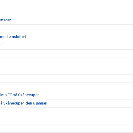
tteriet
ödmedlemslotteri
 FF
Malmö FF på Skånecupen
på Skånecupen den 6 januari