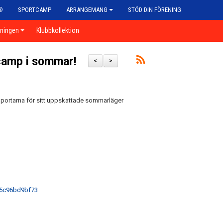
®
SPORTCAMP
ARRANGEMANG
STÖD DIN FÖRENING
eningen
Klubbkollektion
tcamp i sommar!
<
>
 portarna för sitt uppskattade sommarläger
85c96bd9bf73