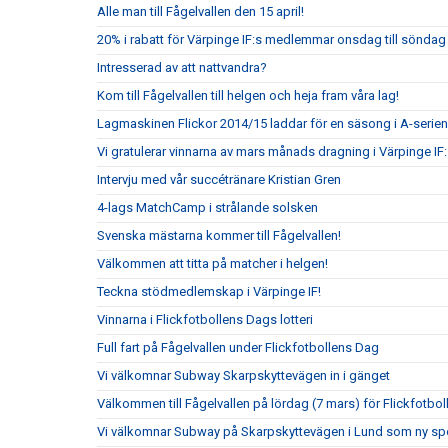
Alle man till Fågelvallen den 15 april!
20% i rabatt för Värpinge IF:s medlemmar onsdag till sönda
Intresserad av att nattvandra?
Kom till Fågelvallen till helgen och heja fram våra lag!
Lagmaskinen Flickor 2014/15 laddar för en säsong i A-serien
Vi gratulerar vinnarna av mars månads dragning i Värpinge IF
Intervju med vår succétränare Kristian Gren
4-lags MatchCamp i strålande solsken
Svenska mästarna kommer till Fågelvallen!
Välkommen att titta på matcher i helgen!
Teckna stödmedlemskap i Värpinge IF!
Vinnarna i Flickfotbollens Dags lotteri
Full fart på Fågelvallen under Flickfotbollens Dag
Vi välkomnar Subway Skarpskyttevägen in i gänget
Välkommen till Fågelvallen på lördag (7 mars) för Flickfotbo
Vi välkomnar Subway på Skarpskyttevägen i Lund som ny sp