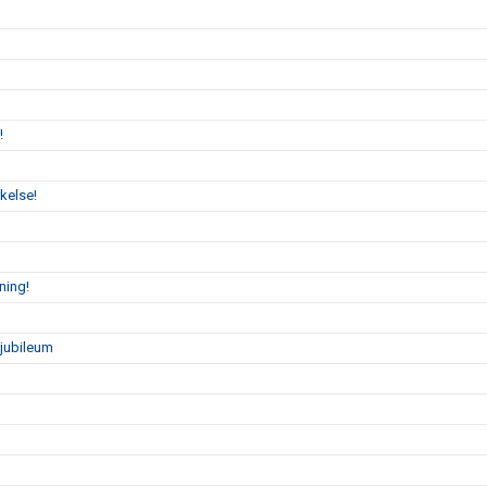
!
kelse!
ning!
sjubileum