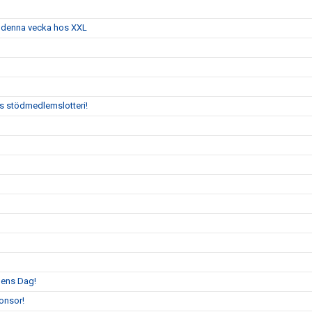
g denna vecka hos XXL
:s stödmedlemslotteri!
llens Dag!
onsor!