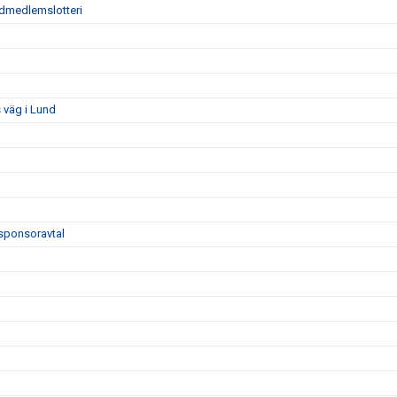
tödmedlemslotteri
 väg i Lund
sponsoravtal