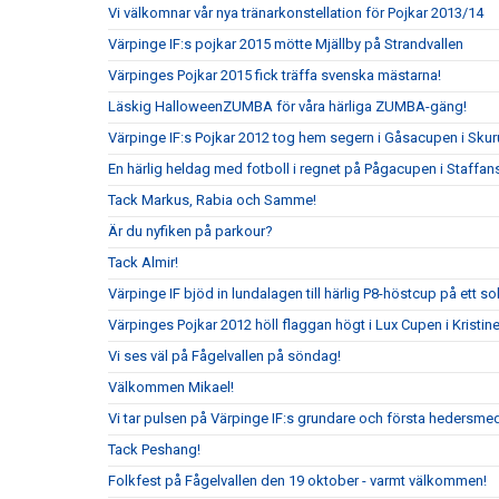
Vi välkomnar vår nya tränarkonstellation för Pojkar 2013/14
Värpinge IF:s pojkar 2015 mötte Mjällby på Strandvallen
Värpinges Pojkar 2015 fick träffa svenska mästarna!
Läskig HalloweenZUMBA för våra härliga ZUMBA-gäng!
Värpinge IF:s Pojkar 2012 tog hem segern i Gåsacupen i Sku
En härlig heldag med fotboll i regnet på Pågacupen i Staffans
Tack Markus, Rabia och Samme!
Är du nyfiken på parkour?
Tack Almir!
Värpinge IF bjöd in lundalagen till härlig P8-höstcup på ett s
Värpinges Pojkar 2012 höll flaggan högt i Lux Cupen i Kristi
Vi ses väl på Fågelvallen på söndag!
Välkommen Mikael!
Vi tar pulsen på Värpinge IF:s grundare och första hedersm
Tack Peshang!
Folkfest på Fågelvallen den 19 oktober - varmt välkommen!