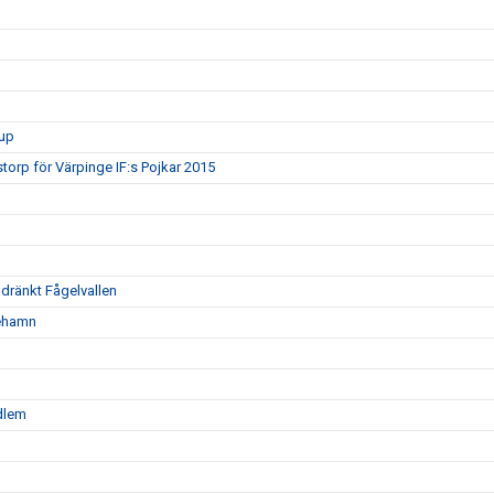
rup
torp för Värpinge IF:s Pojkar 2015
oldränkt Fågelvallen
nehamn
edlem