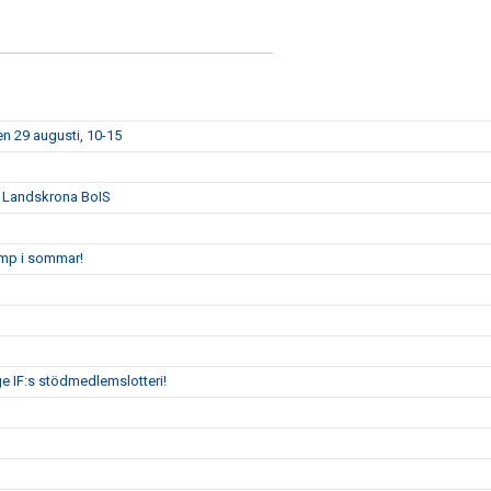
n 29 augusti, 10-15
n Landskrona BoIS
amp i sommar!
ge IF:s stödmedlemslotteri!