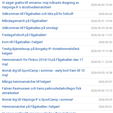
Vi säger grattis till vinnarna i maj månads dragning av
2026-06-04 16:49
Värpinge IF:s stödmedlemslotteri!
Välkommen till Fågelvallen och titta på fin fotboll!
2026-06-02
Måndagsmatch på Fågelvallen!
2026-05-31 15:00
Välkommen till Fågelvallen på söndag!
2026-05-29 20:00
Fredagsfotboll på Fågelvallen!
2026-05-26 17:37
Kom till Fågelvallen i helgen!
2026-05-20
Trevlig Bjärredscup på Borgeby IP i Kristihimmelsfärd-
2026-05-19 15:58
helgen!
Hemmamatch för Flickor 2014/15 på Fågelvallen den 17
2026-05-11 23:04
maj!
Anmäl dig till SportCamp i sommar - early bird fram till 10
2026-05-09 14:28
maj!
Många hemmamatcher till helgen!
2026-05-07
Fabian Rasmussen och hans parkourledarkollegor fick
2026-05-06 13:13
utmärkelse!
Anmäl dig till Värpinge IF:s SportCamp i sommar!
2026-05-03
Hemmamatcher på Fågelvallen i helgen!
2026-05-01