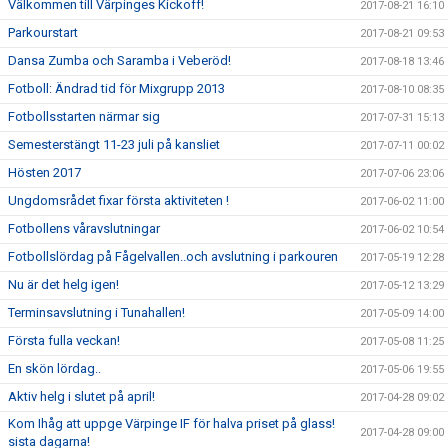
Välkommen till Värpinges Kickoff!
2017-08-21 16:10
Parkourstart
2017-08-21 09:53
Dansa Zumba och Saramba i Veberöd!
2017-08-18 13:46
Fotboll: Ändrad tid för Mixgrupp 2013
2017-08-10 08:35
Fotbollsstarten närmar sig
2017-07-31 15:13
Semesterstängt 11-23 juli på kansliet
2017-07-11 00:02
Hösten 2017
2017-07-06 23:06
Ungdomsrådet fixar första aktiviteten !
2017-06-02 11:00
Fotbollens våravslutningar
2017-06-02 10:54
Fotbollslördag på Fågelvallen..och avslutning i parkouren
2017-05-19 12:28
Nu är det helg igen!
2017-05-12 13:29
Terminsavslutning i Tunahallen!
2017-05-09 14:00
Första fulla veckan!
2017-05-08 11:25
En skön lördag..
2017-05-06 19:55
Aktiv helg i slutet på april!
2017-04-28 09:02
Kom Ihåg att uppge Värpinge IF för halva priset på glass!
2017-04-28 09:00
sista dagarna!