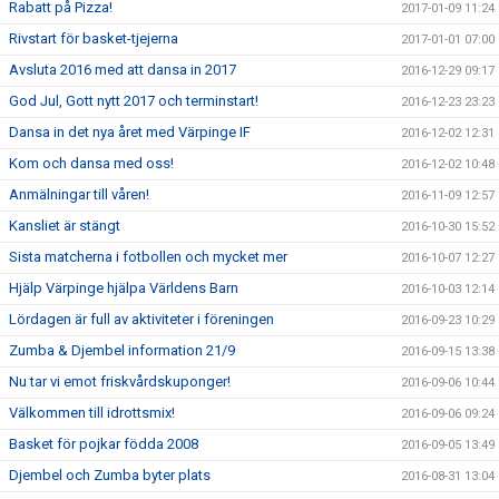
Rabatt på Pizza!
2017-01-09 11:24
Rivstart för basket-tjejerna
2017-01-01 07:00
Avsluta 2016 med att dansa in 2017
2016-12-29 09:17
God Jul, Gott nytt 2017 och terminstart!
2016-12-23 23:23
Dansa in det nya året med Värpinge IF
2016-12-02 12:31
Kom och dansa med oss!
2016-12-02 10:48
Anmälningar till våren!
2016-11-09 12:57
Kansliet är stängt
2016-10-30 15:52
Sista matcherna i fotbollen och mycket mer
2016-10-07 12:27
Hjälp Värpinge hjälpa Världens Barn
2016-10-03 12:14
Lördagen är full av aktiviteter i föreningen
2016-09-23 10:29
Zumba & Djembel information 21/9
2016-09-15 13:38
Nu tar vi emot friskvårdskuponger!
2016-09-06 10:44
Välkommen till idrottsmix!
2016-09-06 09:24
Basket för pojkar födda 2008
2016-09-05 13:49
Djembel och Zumba byter plats
2016-08-31 13:04