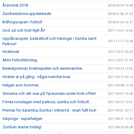
Årsmötet 2018
2018-03-09 15:48
Zumbasidorna uppdaterade
2018-01-06 21:53
Bråhögscupen i fotboll
2018-01-03 16:37
God Jul och Gott Nytt År!
2017-12-21 14:06
Uppåkracupen, basketboll och träningar i Zumba samt
2017-11-17 10:28
Parkour!
Höstlovet
2017-10-27 09:29
Aktiv fotbollslördag
2017-10-07 07:59
Basketpremiär, knattespelen och seriematcher..
2017-09-22 13:06
Hösten är på gång - några matcher kvar..
2017-09-16 00:14
Helgen som kommer...
2017-09-08 12:58
Vinnarna och rätt svar på Tipsrundan under Kick-offen!
2017-09-07 15:08
Första torsdagen med parkour, zumba och fotboll...
2017-09-07 13:51
Premiär för Saramba/Zumba i Veberöd - snart fullt hus!
2017-09-01 23:11
Värpinge - superhelgen
2017-08-31 13:49
Zumban startar tisdag!
2017-08-29 06:08