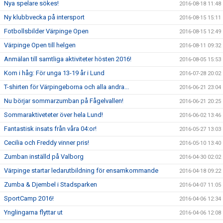
Nya spelare sökes!
2016-08-18 11:48
Ny klubbvecka på intersport
2016-08-15 15:11
Fotbollsbilder Värpinge Open
2016-08-15 12:49
Värpinge Open till helgen
2016-08-11 09:32
Anmälan till samtliga aktiviteter hösten 2016!
2016-08-05 15:53
Kom i håg: För unga 13-19 år i Lund
2016-07-28 20:02
T-shirten för Värpingeborna och alla andra...
2016-06-21 23:04
Nu börjar sommarzumban på Fågelvallen!
2016-06-21 20:25
Sommaraktiveteter över hela Lund!
2016-06-02 13:46
Fantastisk insats från våra 04:or!
2016-05-27 13:03
Cecilia och Freddy vinner pris!
2016-05-10 13:40
Zumban inställd på Valborg
2016-04-30 02:02
Värpinge startar ledarutbildning för ensamkommande
2016-04-18 09:22
Zumba & Djembel i Stadsparken
2016-04-07 11:05
SportCamp 2016!
2016-04-06 12:34
Ynglingarna flyttar ut
2016-04-06 12:08