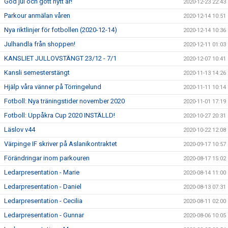
God jul och gott nytt år!
2020-12-23 22:43
Parkour anmälan våren
2020-12-14 10:51
Nya riktlinjer för fotbollen (2020-12-14)
2020-12-14 10:36
Julhandla från shoppen!
2020-12-11 01:03
KANSLIET JULLOVSTÄNGT 23/12 - 7/1
2020-12-07 10:41
Kansli semesterstängt
2020-11-13 14:26
Hjälp våra vänner på Törringelund
2020-11-11 10:14
Fotboll: Nya träningstider november 2020
2020-11-01 17:19
Fotboll: Uppåkra Cup 2020 INSTÄLLD!
2020-10-27 20:31
Läslov v44
2020-10-22 12:08
Värpinge IF skriver på Aslanikontraktet
2020-09-17 10:57
Förändringar inom parkouren
2020-08-17 15:02
Ledarpresentation - Marie
2020-08-14 11:00
Ledarpresentation - Daniel
2020-08-13 07:31
Ledarpresentation - Cecilia
2020-08-11 02:00
Ledarpresentation - Gunnar
2020-08-06 10:05