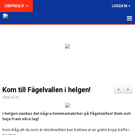
VÄRPINGE IF
LOGGA IN
HEM
NYHETER
MEDLEMSKAP
KONTAKT
FÖRENINGEN
Kom till Fågelvallen i helgen!
<
>
KLUBBKOLLEKTION
2026-05-20
I helgen vankas det några hemmamatcher på Fågelvallen! Kom och
heja fram våra lag!
Kom ihåg att du som är stödmedlem kan kvittera ut en gratis kopp kaffe i