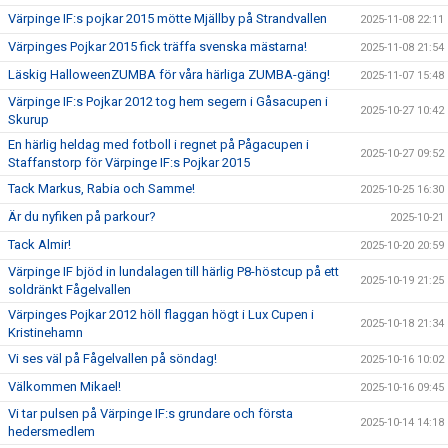
Värpinge IF:s pojkar 2015 mötte Mjällby på Strandvallen
2025-11-08 22:11
Värpinges Pojkar 2015 fick träffa svenska mästarna!
2025-11-08 21:54
Läskig HalloweenZUMBA för våra härliga ZUMBA-gäng!
2025-11-07 15:48
Värpinge IF:s Pojkar 2012 tog hem segern i Gåsacupen i
2025-10-27 10:42
Skurup
En härlig heldag med fotboll i regnet på Pågacupen i
2025-10-27 09:52
Staffanstorp för Värpinge IF:s Pojkar 2015
Tack Markus, Rabia och Samme!
2025-10-25 16:30
Är du nyfiken på parkour?
2025-10-21
Tack Almir!
2025-10-20 20:59
Värpinge IF bjöd in lundalagen till härlig P8-höstcup på ett
2025-10-19 21:25
soldränkt Fågelvallen
Värpinges Pojkar 2012 höll flaggan högt i Lux Cupen i
2025-10-18 21:34
Kristinehamn
Vi ses väl på Fågelvallen på söndag!
2025-10-16 10:02
Välkommen Mikael!
2025-10-16 09:45
Vi tar pulsen på Värpinge IF:s grundare och första
2025-10-14 14:18
hedersmedlem