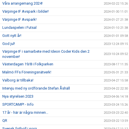
Våra arrangemang 2024!
2024-02-22 15:26
Värpinge IF Avspark i bilder!
2024-01-30 11:01
Värpinge IF Avspark!
2024-01-27 21:38
Lundaspelen i Futsal
2024-01-10 21:38
Gott nytt år!
2024-01-01 09:58
God jul!
2023-12-24 09:15
Värpinge IF i samarbete med Ideon Coder Kids den 2
2023-10-24 09:52
november!
Västerdagen 19/8 i Folkparken
2023-08-17 11:35
Malmö FFs Föreningsnätverk!
2023-05-31 21:33
Valborg är tillbaka!
2023-04-27 15:58
Intervju med ny ordförande Stefan Åshäll
2023-04-22 22:30
Nya styrelsen 2023
2023-04-06 14:18
SPORTCAMP! - Info
2023-03-24 15:26
17 år - här är några minnen…
2023-03-23 22:40
QR
2023-03-22 13:59
Svensk fotboll i sorg
2023-03-17 11:12