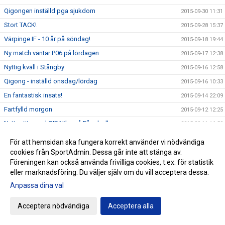
Qigongen inställd pga sjukdom
2015-09-30 11:31
Stort TACK!
2015-09-28 15:37
Värpinge IF - 10 år på söndag!
2015-09-18 19:44
Ny match väntar P06 på lördagen
2015-09-17 12:38
Nyttig kväll i Stångby
2015-09-16 12:58
Qigong - inställd onsdag/lördag
2015-09-16 10:33
En fantastisk insats!
2015-09-14 22:09
Fartfylld morgon
2015-09-12 12:25
Nytt möte med GIF Nike på Fågelvallen
2015-09-11 16:50
Insamling av kläder lördag
2015-09-11 12:52
För att hemsidan ska fungera korrekt använder vi nödvändiga
Jämnt i Dalby
cookies från SportAdmin. Dessa går inte att stänga av.
2015-09-10 20:38
Föreningen kan också använda frivilliga cookies, t.ex. för statistik
Händelserik premiärkväll
2015-09-08 20:43
eller marknadsföring. Du väljer själv om du vill acceptera dessa.
ZumbaMarathon på Fågelskolans matsal - lördag
2015-09-07 10:02
Anpassa dina val
Parkouranmälan Öppen igen!
2015-09-02 11:45
Acceptera nödvändiga
Acceptera alla
Klubbvecka på Intersport 31 augusti - 6 september
2015-08-23 22:12
Basketens kalender för flickor 02-04 uppdaterad
2015-08-23 21:38