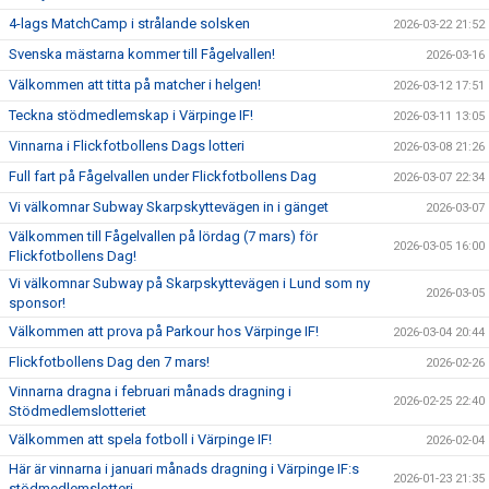
4-lags MatchCamp i strålande solsken
2026-03-22 21:52
Svenska mästarna kommer till Fågelvallen!
2026-03-16
Välkommen att titta på matcher i helgen!
2026-03-12 17:51
Teckna stödmedlemskap i Värpinge IF!
2026-03-11 13:05
Vinnarna i Flickfotbollens Dags lotteri
2026-03-08 21:26
Full fart på Fågelvallen under Flickfotbollens Dag
2026-03-07 22:34
Vi välkomnar Subway Skarpskyttevägen in i gänget
2026-03-07
Välkommen till Fågelvallen på lördag (7 mars) för
2026-03-05 16:00
Flickfotbollens Dag!
Vi välkomnar Subway på Skarpskyttevägen i Lund som ny
2026-03-05
sponsor!
Välkommen att prova på Parkour hos Värpinge IF!
2026-03-04 20:44
Flickfotbollens Dag den 7 mars!
2026-02-26
Vinnarna dragna i februari månads dragning i
2026-02-25 22:40
Stödmedlemslotteriet
Välkommen att spela fotboll i Värpinge IF!
2026-02-04
Här är vinnarna i januari månads dragning i Värpinge IF:s
2026-01-23 21:35
stödmedlemslotteri