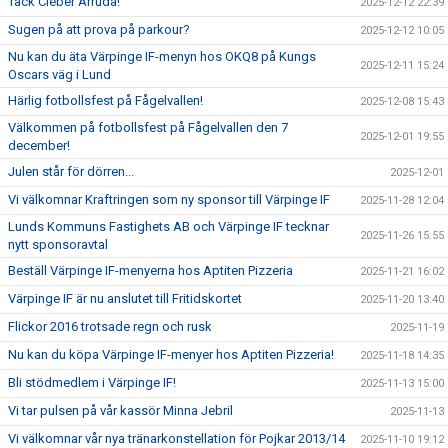
Tack Cleber Arruda!
2025-12-12 22:39
Sugen på att prova på parkour?
2025-12-12 10:05
Nu kan du äta Värpinge IF-menyn hos OKQ8 på Kungs
2025-12-11 15:24
Oscars väg i Lund
Härlig fotbollsfest på Fågelvallen!
2025-12-08 15:43
Välkommen på fotbollsfest på Fågelvallen den 7
2025-12-01 19:55
december!
Julen står för dörren...
2025-12-01
Vi välkomnar Kraftringen som ny sponsor till Värpinge IF
2025-11-28 12:04
Lunds Kommuns Fastighets AB och Värpinge IF tecknar
2025-11-26 15:55
nytt sponsoravtal
Beställ Värpinge IF-menyerna hos Aptiten Pizzeria
2025-11-21 16:02
Värpinge IF är nu anslutet till Fritidskortet
2025-11-20 13:40
Flickor 2016 trotsade regn och rusk
2025-11-19
Nu kan du köpa Värpinge IF-menyer hos Aptiten Pizzeria!
2025-11-18 14:35
Bli stödmedlem i Värpinge IF!
2025-11-13 15:00
Vi tar pulsen på vår kassör Minna Jebril
2025-11-13
Vi välkomnar vår nya tränarkonstellation för Pojkar 2013/14
2025-11-10 19:12