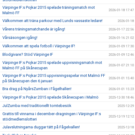
Värpinge IF:s Pojkar 2015 spelade träningsmatch mot
2026-01-18 17:47
Malmö FF
Välkommen att träna parkour med Lunds vassaste ledare!
2026-01-18
Vårens träningsmatchande är igång!
2026-01-17 22:56
Vårsäsongen igång!
2026-01-16 21:02
Välkommen att spela fotboll i Värpinge IF!
2026-01-09 17:30
Blodgivare? Stöd Värpinge IF
2026-01-09 12:46
Värpinge IF:s Pojkar 2015 spelade uppvisningsmatch mot
2026-01-07 21:10
Malmö FF på Skånecupen
Värpinge IF:s Pojkar 2015 uppvisningsspelar mot Malmö FF
2026-01-01 15:40
på Skånecupen den 6 januari
Bra drag på NyårsZumban i Fågelhallen!
2026-01-01 15:23
Värpinge IF:s Pojkar 2015 spelade Skånecupen i Malmö
2025-12-30 18:46
JulZumba med traditionellt tomtebesök
2025-12-29
Grattis till vinnarna i december-dragningen i Värpinge IF:s
2025-12-19 12:12
stödmedlemslotteri
Julavslutningarna duggar tätt på Fågelvallen!
2025-12-18