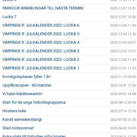
PARKOUR ANMÄLINGAR TILL NÄSTA TERMIN!
2022-12-07 12:31
Lucka 7
2022-12-07 10:56
VÄRPINGE IF JULKALENDER 2022: LUCKA 6
2022-12-06 11:33
VÄRPINGE IF JULKALENDER 2022: LUCKA 5
2022-12-05 12:26
VÄRPINGE IF JULKALENDER 2022: LUCKA 4
2022-12-04 09:57
VÄRPINGE IF JULKALENDER 2022: LUCKA 3
2022-12-03 19:57
VÄRPINGE IF JULKALENDER 2022: LUCKA 2
2022-12-02 11:34
VÄRPINGE IF JULKALENDER 2022: LUCKA 1
2022-12-01 11:22
Konstgräsplanen fyller 1 år!
2022-11-15 09:40
Uppåkracupen - 60 matcher
2022-10-31 17:56
Vi byter klädleverantör!
2022-09-01 14:58
Start för de unga fotbollsgrupperna
2022-08-12 20:59
Höstens tider
2022-07-14 12:16
Kansli semesterstängt
2022-07-03 21:30
Glad midsommar!
2022-06-23 16:03
Boka plats till fotbollen inför hösten
2022-06-21 12:36