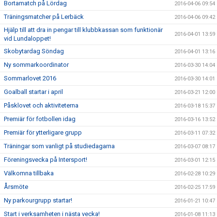
Bortamatch på Lördag
2016-04-06 09:54
Träningsmatcher på Lerbäck
2016-04-06 09:42
Hjälp till att dra in pengar till klubbkassan som funktionär
2016-04-01 13:59
vid Lundaloppet!
Skobytardag Söndag
2016-04-01 13:16
Ny sommarkoordinator
2016-03-30 14:04
Sommarlovet 2016
2016-03-30 14:01
Goalball startar i april
2016-03-21 12:00
Påsklovet och aktiviteterna
2016-03-18 15:37
Premiär för fotbollen idag
2016-03-16 13:52
Premiär för ytterligare grupp
2016-03-11 07:32
Träningar som vanligt på studiedagarna
2016-03-07 08:17
Föreningsvecka på Intersport!
2016-03-01 12:15
Välkomna tillbaka
2016-02-28 10:29
Årsmöte
2016-02-25 17:59
Ny parkourgrupp startar!
2016-01-21 10:47
Start i verksamheten i nästa vecka!
2016-01-08 11:13