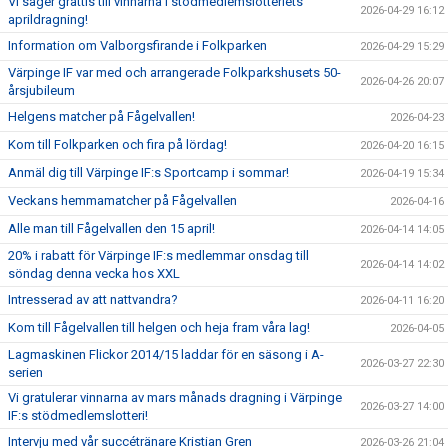
Vi säger grattis till vinnarna i stödmedlemslotteriets
2026-04-29 16:12
aprildragning!
Information om Valborgsfirande i Folkparken
2026-04-29 15:29
Värpinge IF var med och arrangerade Folkparkshusets 50-
2026-04-26 20:07
årsjubileum
Helgens matcher på Fågelvallen!
2026-04-23
Kom till Folkparken och fira på lördag!
2026-04-20 16:15
Anmäl dig till Värpinge IF:s Sportcamp i sommar!
2026-04-19 15:34
Veckans hemmamatcher på Fågelvallen
2026-04-16
Alle man till Fågelvallen den 15 april!
2026-04-14 14:05
20% i rabatt för Värpinge IF:s medlemmar onsdag till
2026-04-14 14:02
söndag denna vecka hos XXL
Intresserad av att nattvandra?
2026-04-11 16:20
Kom till Fågelvallen till helgen och heja fram våra lag!
2026-04-05
Lagmaskinen Flickor 2014/15 laddar för en säsong i A-
2026-03-27 22:30
serien
Vi gratulerar vinnarna av mars månads dragning i Värpinge
2026-03-27 14:00
IF:s stödmedlemslotteri!
Intervju med vår succétränare Kristian Gren
2026-03-26 21:04