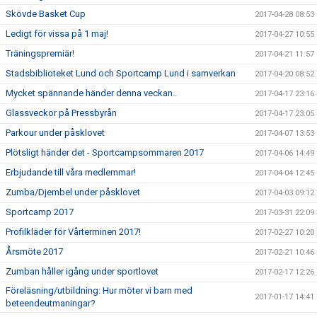
Skövde Basket Cup
2017-04-28 08:53
Ledigt för vissa på 1 maj!
2017-04-27 10:55
Träningspremiär!
2017-04-21 11:57
Stadsbiblioteket Lund och Sportcamp Lund i samverkan
2017-04-20 08:52
Mycket spännande händer denna veckan..
2017-04-17 23:16
Glassveckor på Pressbyrån
2017-04-17 23:05
Parkour under påsklovet
2017-04-07 13:53
Plötsligt händer det - Sportcampsommaren 2017
2017-04-06 14:49
Erbjudande till våra medlemmar!
2017-04-04 12:45
Zumba/Djembel under påsklovet
2017-04-03 09:12
Sportcamp 2017
2017-03-31 22:09
Profilkläder för Vårterminen 2017!
2017-02-27 10:20
Årsmöte 2017
2017-02-21 10:46
Zumban håller igång under sportlovet
2017-02-17 12:26
Föreläsning/utbildning: Hur möter vi barn med
2017-01-17 14:41
beteendeutmaningar?