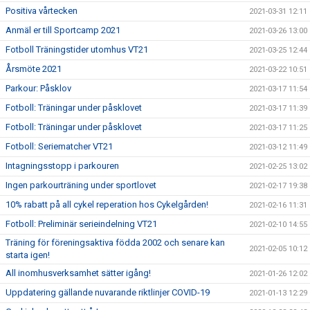
Positiva vårtecken
2021-03-31 12:11
Anmäl er till Sportcamp 2021
2021-03-26 13:00
Fotboll Träningstider utomhus VT21
2021-03-25 12:44
Årsmöte 2021
2021-03-22 10:51
Parkour: Påsklov
2021-03-17 11:54
Fotboll: Träningar under påsklovet
2021-03-17 11:39
Fotboll: Träningar under påsklovet
2021-03-17 11:25
Fotboll: Seriematcher VT21
2021-03-12 11:49
Intagningsstopp i parkouren
2021-02-25 13:02
Ingen parkourträning under sportlovet
2021-02-17 19:38
10% rabatt på all cykel reperation hos Cykelgården!
2021-02-16 11:31
Fotboll: Preliminär serieindelning VT21
2021-02-10 14:55
Träning för föreningsaktiva födda 2002 och senare kan
2021-02-05 10:12
starta igen!
All inomhusverksamhet sätter igång!
2021-01-26 12:02
Uppdatering gällande nuvarande riktlinjer COVID-19
2021-01-13 12:29