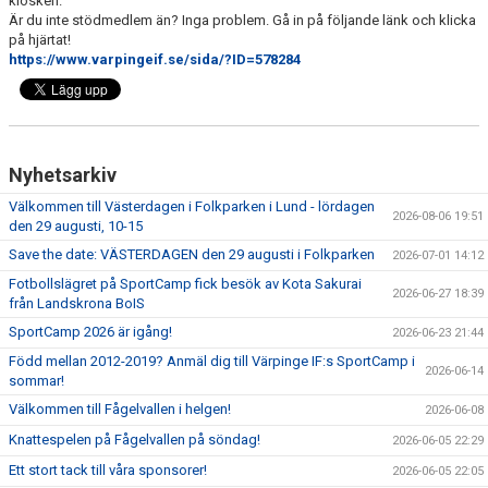
kiosken.
Är du inte stödmedlem än? Inga problem. Gå in på följande länk och klicka
på hjärtat!
https://www.varpingeif.se/sida/?ID=578284
Nyhetsarkiv
Välkommen till Västerdagen i Folkparken i Lund - lördagen
2026-08-06 19:51
den 29 augusti, 10-15
Save the date: VÄSTERDAGEN den 29 augusti i Folkparken
2026-07-01 14:12
Fotbollslägret på SportCamp fick besök av Kota Sakurai
2026-06-27 18:39
från Landskrona BoIS
SportCamp 2026 är igång!
2026-06-23 21:44
Född mellan 2012-2019? Anmäl dig till Värpinge IF:s SportCamp i
2026-06-14
sommar!
Välkommen till Fågelvallen i helgen!
2026-06-08
Knattespelen på Fågelvallen på söndag!
2026-06-05 22:29
Ett stort tack till våra sponsorer!
2026-06-05 22:05