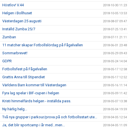
Höstlov! V.44
2018-10-30 11:23
Helgen i Bollhuset
2018-10-05 13:53
Västerdagen 25 augusti
2018-08-07 09:47
Inställd Zumba 25/7
2018-07-25 13:41
Zumban
2018-07-11 21:11
11 matcher skapar Fotbollslördag på Fågelvallen
2018-06-01 23:48
Sommarbrevet!
2018-05-29 09:43
GDPR
2018-05-24 14:04
Fotbollsfest på Fågelvallen
2018-05-17 12:58
Grattis Anna till Stipendiet
2018-05-17 12:52
Världens Barn kommer till Västerdagen
2018-05-16 11:14
Fyra lag spelar i BIF-cupen i helgen
2018-05-09 11:42
Kristi himmelfärds helgen - inställda pass.
2018-05-07 13:38
Ny härlig helg...
2018-05-04 19:59
Två nya grupper i parkour/prova på och fotbollsstart ute...
2018-04-05 12:54
Ja, det blir sportcamp i år med...men...
2018-04-05 11:09