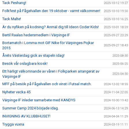
Tack Peshang!
2025-10-12 19:27
Folkfest på Fågelvallen den 19 oktober - varmt välkommen!
2025-10-10 19:50
Tack Malte!
2025-10-10 16:25
Är du nyfiken på kodning? Anmäl dig till Ideon Coder Kids!
2025-10-01 18:59
Bertil Raalas hedersmedlem i Värpinge IF
2025-09-27 23:29
Bortamatch i Lomma mot GIF Nike för Värpinges Pojkar
2025-09-27 18:43
2015
Årets Västerdag gick av stapeln idag!
2025-08-30
Besök vår oslagbara kiosk!
2025-06-25
Ett härligt välkomnande av våren i Folkparken arrangerat av
2025-04-30
Värpinge IF
MFF på besök på Fågelvallen och vinst i Futsal match.
2024-12-02 18:55
Nyheter vecka 45
2024-11-04 22:05
Värpinge IF inleder samarbete med KANDYS
2024-10-30 19:42
Summer Camp 2024 började idag.
2024-06-13 14:29
INVIGNING AV KLUBBHUSET!
2024-04-04 11:29
Trygga vuxna
2024-03-19 11:11