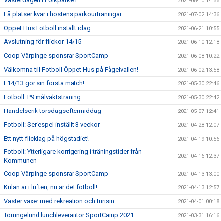
Västerdagen i Folkparken
2021-08-10 14:56
Få platser kvar i höstens parkourträningar
2021-07-02 14:36
Öppet Hus Fotboll inställt idag
2021-06-21 10:55
Avslutning för flickor 14/15
2021-06-10 12:18
Coop Värpinge sponsrar SportCamp
2021-06-08 10:22
Välkomna till Fotboll Öppet Hus på Fågelvallen!
2021-06-02 13:58
F14/13 gör sin första match!
2021-05-30 22:46
Fotboll: P9 målvaktsträning
2021-05-30 22:42
Händelserik torsdagseftermiddag
2021-05-07 12:41
Fotboll: Seriespel inställt 3 veckor
2021-04-28 12:07
Ett nytt flicklag på högstadiet!
2021-04-19 10:56
Fotboll: Ytterligare korrigering i träningstider från
2021-04-16 12:37
Kommunen
Coop Värpinge sponsrar SportCamp
2021-04-13 13:00
Kulan är i luften, nu är det fotboll!
2021-04-13 12:57
Väster växer med rekreation och turism
2021-04-01 00:18
Törringelund lunchleverantör SportCamp 2021
2021-03-31 16:16