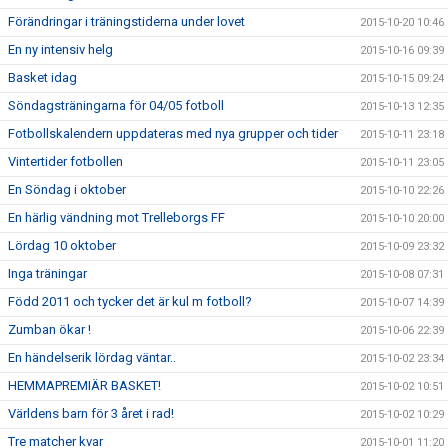
Förändringar i träningstiderna under lovet
2015-10-20 10:46
En ny intensiv helg
2015-10-16 09:39
Basket idag
2015-10-15 09:24
Söndagsträningarna för 04/05 fotboll
2015-10-13 12:35
Fotbollskalendern uppdateras med nya grupper och tider
2015-10-11 23:18
Vintertider fotbollen
2015-10-11 23:05
En Söndag i oktober
2015-10-10 22:26
En härlig vändning mot Trelleborgs FF
2015-10-10 20:00
Lördag 10 oktober
2015-10-09 23:32
Inga träningar
2015-10-08 07:31
Född 2011 och tycker det är kul m fotboll?
2015-10-07 14:39
Zumban ökar !
2015-10-06 22:39
En händelserik lördag väntar..
2015-10-02 23:34
HEMMAPREMIÄR BASKET!
2015-10-02 10:51
Världens barn för 3 året i rad!
2015-10-02 10:29
Tre matcher kvar
2015-10-01 11:20