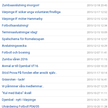
Zumbaavslutning imorgon!
2015-12-18 23:45
Värpinge IF söker unga voluntärer/frivilliga
2015-12-17 12:52
Värpinge IF möter Hammarby
2015-12-15 12:53
Fotbollsavslutning!
2015-12-15 12:34
Terminsavlustningar idag!
2015-12-15 10:09
Spelschema för Romelecupen
2015-12-14 12:57
Avslutningsvecka
2015-12-12 10:29
Fotboll och boxning
2015-12-07 11:41
Zumba våren 2016
2015-12-07 11:15
Anmäl er till Djembel VT16
2015-12-03 10:23
Stöd Prova På-fonden eller ansök själv...
2015-11-17 10:14
Gräsroten - tack!
2015-11-10 16:41
Vi påminner våra medlemmar...
2015-10-27 12:29
"Kul med Babs" ikväll
2015-10-27 11:11
Djembel - nytt i Värpinge
2015-10-21 15:29
Utvärdering Fotboll P04/05
2015-10-20 11:28