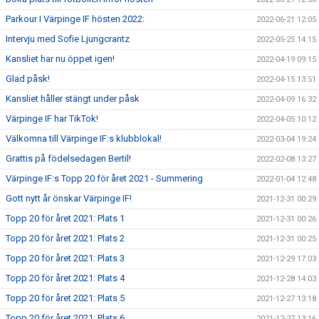
Parkour I Värpinge IF hösten 2022:
2022-06-21 12:05
Intervju med Sofie Ljungcrantz
2022-05-25 14:15
Kansliet har nu öppet igen!
2022-04-19 09:15
Glad påsk!
2022-04-15 13:51
Kansliet håller stängt under påsk
2022-04-09 16:32
Värpinge IF har TikTok!
2022-04-05 10:12
Välkomna till Värpinge IF:s klubblokal!
2022-03-04 19:24
Grattis på födelsedagen Bertil!
2022-02-08 13:27
Värpinge IF:s Topp 20 för året 2021 - Summering
2022-01-04 12:48
Gott nytt år önskar Värpinge IF!
2021-12-31 00:29
Topp 20 för året 2021: Plats 1
2021-12-31 00:26
Topp 20 för året 2021: Plats 2
2021-12-31 00:25
Topp 20 för året 2021: Plats 3
2021-12-29 17:03
Topp 20 för året 2021: Plats 4
2021-12-28 14:03
Topp 20 för året 2021: Plats 5
2021-12-27 13:18
Topp 20 för året 2021: Plats 6
2021-12-27 13:16