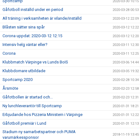
Sportcamp
2020-03-30 10:15
Gåfotboll inställd under en period
2020-03-28 00:53
All träning i verksamheten är vilande/inställd
2020-03-12 22:09
Blåsten sätter sina spår
2020-03-12 12:22
Corona uppdat: 2020-03-12 12:15
2020-03-12 12:20
Intensiv helg väntar eller?
2020-03-11 12:30
Corona
2020-03-11 12:25
Klubbmatch Värpinge vs Lunds BoIS
2020-03-06 14:44
Klubbdomare utbildade
2020-03-05 19:32
Sportcamp 2020
2020-02-28 10:34
Årsmöte
2020-02-23 12:58
Gåfotbollen är startad och...
2020-02-23 12:31
Ny lunchleverantör till Sportcamp
2020-01-31 18:21
Erbjudande hos Pizzeria Ministern i Värpinge
2020-01-31 12:22
Gåfotboll premiär i Lund
2020-01-31 12:13
Stadium ny samarbetspartner och PUMA
2018-11-19 13:45
varumärkessponsor