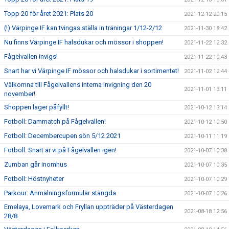
Topp 20 för året 2021: Plats 20
2021-12-12 20:15
(!) Värpinge IF kan tvingas ställa in träningar 1/12-2/12
2021-11-30 18:42
Nu finns Värpinge IF halsdukar och mössor i shoppen!
2021-11-22 12:32
Fågelvallen invigs!
2021-11-22 10:43
Snart har vi Värpinge IF mössor och halsdukar i sortimentet!
2021-11-02 12:44
Välkomna till Fågelvallens interna invigning den 20
2021-11-01 13:11
november!
Shoppen lager påfyllt!
2021-10-12 13:14
Fotboll: Dammatch på Fågelvallen!
2021-10-12 10:50
Fotboll: Decembercupen sön 5/12 2021
2021-10-11 11:19
Fotboll: Snart är vi på Fågelvallen igen!
2021-10-07 10:38
Zumban går inomhus
2021-10-07 10:35
Fotboll: Höstnyheter
2021-10-07 10:29
Parkour: Anmälningsformulär stängda
2021-10-07 10:26
Emelaya, Lovemark och Fryllan uppträder på Västerdagen
2021-08-18 12:56
28/8