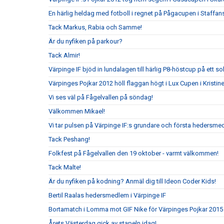
En härlig heldag med fotboll i regnet på Pågacupen i Staffans
Tack Markus, Rabia och Samme!
Är du nyfiken på parkour?
Tack Almir!
Värpinge IF bjöd in lundalagen till härlig P8-höstcup på ett s
Värpinges Pojkar 2012 höll flaggan högt i Lux Cupen i Kristi
Vi ses väl på Fågelvallen på söndag!
Välkommen Mikael!
Vi tar pulsen på Värpinge IF:s grundare och första hedersm
Tack Peshang!
Folkfest på Fågelvallen den 19 oktober - varmt välkommen!
Tack Malte!
Är du nyfiken på kodning? Anmäl dig till Ideon Coder Kids!
Bertil Raalas hedersmedlem i Värpinge IF
Bortamatch i Lomma mot GIF Nike för Värpinges Pojkar 2015
Årets Västerdag gick av stapeln idag!