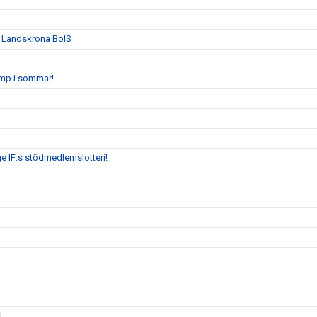
n Landskrona BoIS
amp i sommar!
ge IF:s stödmedlemslotteri!
!