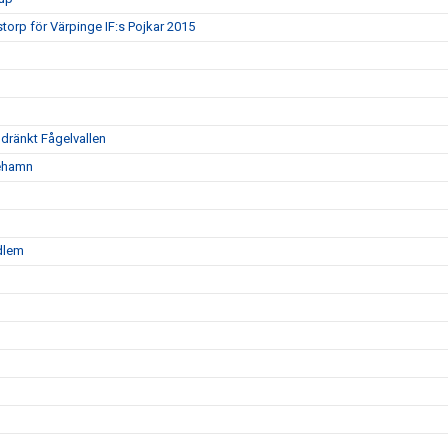
torp för Värpinge IF:s Pojkar 2015
oldränkt Fågelvallen
nehamn
edlem