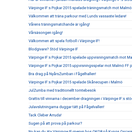
Värpinge IF:s Pojkar 2015 spelade träningsmatch mot Malmö
Välkommen att träna parkour med Lunds vassaste ledare!
Vårens träningsmatchande är igång!
Vårsäsongen igång!
Välkommen att spela fotboll i Värpinge IF!
Blodgivare? Stöd Värpinge IF
Värpinge IF:s Pojkar 2015 spelade uppvisningsmatch mot 
Värpinge IF:s Pojkar 2015 uppvisningsspelar mot Malmö FF 
Bra drag på NyårsZumban i Fågelhallen!
Värpinge IF:s Pojkar 2015 spelade Skånecupen i Malmö
JulZumba med traditionellt tomtebesök
Grattis till vinnarna i december-dragningen i Värpinge IF:s s
Julavslutningarna duggar tätt på Fågelvallen!
Tack Cleber Arruda!
Sugen på att prova på parkour?
Nu kan du äta Värpinge IF-menyn hos OKQ8 på Kungs Oscars