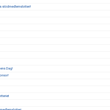
:s stödmedlemslotteri!
llens Dag!
onsor!
tteriet
ödmedlemslotteri