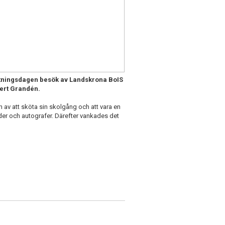
lutningsdagen besök av Landskrona BoIS
bert Grandén.
 av att sköta sin skolgång och att vara en
lder och autografer. Därefter vankades det