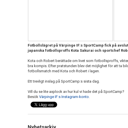
Fotbollslägret på Värpinge IF:s SportCamp fick på avs
japanska fotbollsproffs Kota Sakurai och sportchef Ro
Kota och Robert berättade om livet som fotbollsproffs, vikten
bra kompis. Efter pratstunden blev det möjlighet för att ta bi
fotbollsmatch med Kota och Robert i lagen.
Ett trevligt inslag på SportCamp:s sista dag.
Vill du se lite axplock av hur kul vi hade det på SportCamp?
Besök
Värpinge IF:s Instagram-konto.
Nyhetsarkiv