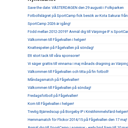
Save the date: VÄSTERDAGEN den 29 augusti i Folkparken
Fotbollslägret på SportCamp fick besök av Kota Sakurai frå
SportCamp 2026 är igång!
Född mellan 2012-2019? Anmäl dig till Värpinge IF:s SportC
Välkommen till Fågelvallen i helgen!
Knattespelen på Fågelvallen på söndag!
Ett stort tack till våra sponsorer!
Vi säger grattis till vinnarna i maj månads dragning av Värpin
Välkommen till Fågelvallen och titta på fin fotboll!
Måndagsmatch på Fågelvallen!
Välkommen till Fågelvallen på söndag!
Fredagsfotboll på Fågelvallen!
Kom till Fågelvallen i helgen!
Trevlig Bjärredscup på Borgeby IP i Kristihimmelsfärd-helgen!
Hemmamatch för Flickor 2014/15 på Fågelvallen den 17 maj!
Anmäl dig till SportCamp i sommar - early bird fram till 10 maj