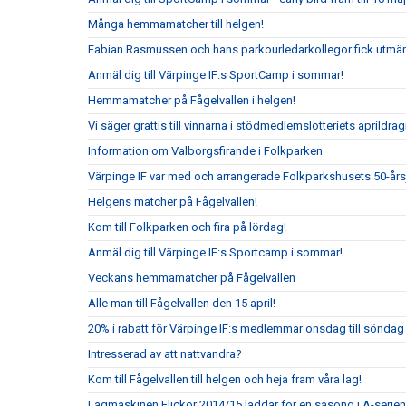
Många hemmamatcher till helgen!
Fabian Rasmussen och hans parkourledarkollegor fick utmär
Anmäl dig till Värpinge IF:s SportCamp i sommar!
Hemmamatcher på Fågelvallen i helgen!
Vi säger grattis till vinnarna i stödmedlemslotteriets aprildrag
Information om Valborgsfirande i Folkparken
Värpinge IF var med och arrangerade Folkparkshusets 50-år
Helgens matcher på Fågelvallen!
Kom till Folkparken och fira på lördag!
Anmäl dig till Värpinge IF:s Sportcamp i sommar!
Veckans hemmamatcher på Fågelvallen
Alle man till Fågelvallen den 15 april!
20% i rabatt för Värpinge IF:s medlemmar onsdag till sönda
Intresserad av att nattvandra?
Kom till Fågelvallen till helgen och heja fram våra lag!
Lagmaskinen Flickor 2014/15 laddar för en säsong i A-serien