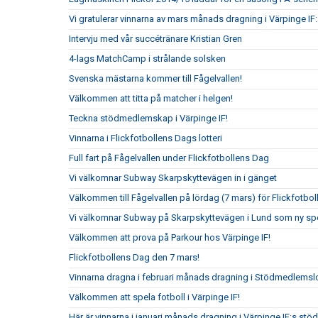
Vi gratulerar vinnarna av mars månads dragning i Värpinge IF
Intervju med vår succétränare Kristian Gren
4-lags MatchCamp i strålande solsken
Svenska mästarna kommer till Fågelvallen!
Välkommen att titta på matcher i helgen!
Teckna stödmedlemskap i Värpinge IF!
Vinnarna i Flickfotbollens Dags lotteri
Full fart på Fågelvallen under Flickfotbollens Dag
Vi välkomnar Subway Skarpskyttevägen in i gänget
Välkommen till Fågelvallen på lördag (7 mars) för Flickfotbo
Vi välkomnar Subway på Skarpskyttevägen i Lund som ny sp
Välkommen att prova på Parkour hos Värpinge IF!
Flickfotbollens Dag den 7 mars!
Vinnarna dragna i februari månads dragning i Stödmedlemslo
Välkommen att spela fotboll i Värpinge IF!
Här är vinnarna i januari månads dragning i Värpinge IF:s st