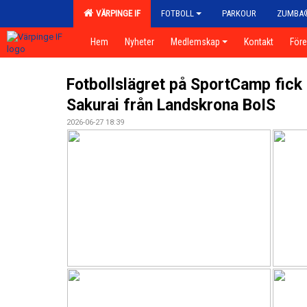
VÄRPINGE IF
FOTBOLL
PARKOUR
ZUMBA
Hem
Nyheter
Medlemskap
Kontakt
För
Fotbollslägret på SportCamp fick
Sakurai från Landskrona BoIS
2026-06-27 18:39