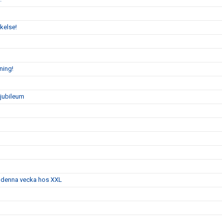
kelse!
ning!
sjubileum
g denna vecka hos XXL