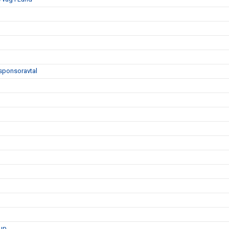
sponsoravtal
rup