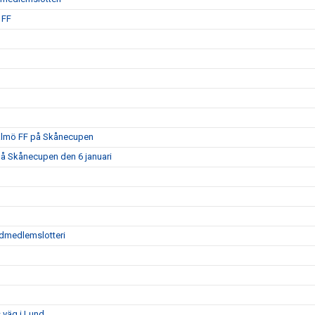
 FF
Malmö FF på Skånecupen
på Skånecupen den 6 januari
tödmedlemslotteri
 väg i Lund