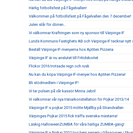
Härlig fotbollsfest på Fågelvallen!
Välkommen på fotbollsfest på Fågelvallen den 7 december!
Julen står för dörren...
Vi välkomnar Kraftringen som ny sponsor till Värpinge IF
Lunds Kommuns Fastighets AB och Värpinge IF tecknar nytt 
Beställ Värpinge IF-menyerna hos Aptiten Pizzeria
Värpinge IF är nu anslutet till Fritidskortet
Flickor 2016 trotsade regn och rusk
Nu kan du köpa Värpinge IF-menyer hos Aptiten Pizzeria!
Bli stödmedlem i Värpinge IF!
Vi tar pulsen på vår kassör Minna Jebril
Vi välkomnar vår nya tränarkonstellation för Pojkar 2013/14
Värpinge IF:s pojkar 2015 mötte Mjällby på Strandvallen
Värpinges Pojkar 2015 fick träffa svenska mästarna!
Läskig HalloweenZUMBA för våra härliga ZUMBA-gäng!
Värpinge IF:s Pojkar 2012 tog hem segern i Gåsacupen i Sku