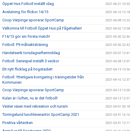
Öppet Hus Fotboll inställt idag
2021-06-21 10:55
Avslutning för flickor 14/15
2021-06-10 12:18
Coop Värpinge sponsrar SportCamp
2021-06-08 10:22
Välkomna till Fotboll Öppet Hus på Fågelvallen!
2021-06-02 13:58
F14/13 gör sin första match!
2021-05-30 22:46
Fotboll: P9 målvaktsträning
2021-05-30 22:42
Händelserik torsdagseftermiddag
2021-05-07 12:41
Fotboll: Seriespel inställt 3 veckor
2021-04-28 12:07
Ett nytt flicklag på högstadiet!
2021-04-19 10:56
Fotboll: Ytterligare korrigering i träningstider från
2021-04-16 12:37
Kommunen
Coop Värpinge sponsrar SportCamp
2021-04-13 13:00
Kulan är i luften, nu är det fotboll!
2021-04-13 12:57
Väster växer med rekreation och turism
2021-04-01 00:18
Törringelund lunchleverantör SportCamp 2021
2021-03-31 16:16
Positiva vårtecken
2021-03-31 12:11
Anmäl er till Sportcamp 2021