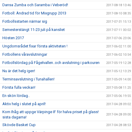
Dansa Zumba och Saramba i Veberöd!
2017-08-18 13:46
Fotboll: Ändrad tid för Mixgrupp 2013
2017-08-10 08:35
Fotbollsstarten närmar sig
2017-07-31 15:13
Semesterstängt 11-23 juli på kansliet
2017-07-11 00:02
Hösten 2017
2017-07-06 23:06
Ungdomsrådet fixar första aktiviteten !
2017-06-02 11:00
Fotbollens våravslutningar
2017-06-02 10:54
Fotbollslördag på Fågelvallen..och avslutning i parkouren
2017-05-19 12:28
Nu är det helg igen!
2017-05-12 13:29
Terminsavslutning i Tunahallen!
2017-05-09 14:00
Första fulla veckan!
2017-05-08 11:25
En skön lördag..
2017-05-06 19:55
Aktiv helg i slutet på april!
2017-04-28 09:02
Kom Ihåg att uppge Värpinge IF för halva priset på glass!
2017-04-28 09:00
sista dagarna!
Skövde Basket Cup
2017-04-28 08:53