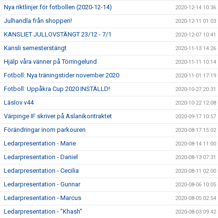
Nya riktlinjer för fotbollen (2020-12-14)
2020-12-14 10:36
Julhandla från shoppen!
2020-12-11 01:03
KANSLIET JULLOVSTÄNGT 23/12 - 7/1
2020-12-07 10:41
Kansli semesterstängt
2020-11-13 14:26
Hjälp våra vänner på Törringelund
2020-11-11 10:14
Fotboll: Nya träningstider november 2020
2020-11-01 17:19
Fotboll: Uppåkra Cup 2020 INSTÄLLD!
2020-10-27 20:31
Läslov v44
2020-10-22 12:08
Värpinge IF skriver på Aslanikontraktet
2020-09-17 10:57
Förändringar inom parkouren
2020-08-17 15:02
Ledarpresentation - Marie
2020-08-14 11:00
Ledarpresentation - Daniel
2020-08-13 07:31
Ledarpresentation - Cecilia
2020-08-11 02:00
Ledarpresentation - Gunnar
2020-08-06 10:05
Ledarpresentation - Marcus
2020-08-05 02:54
Ledarpresentation - ”Khash”
2020-08-03 09:42