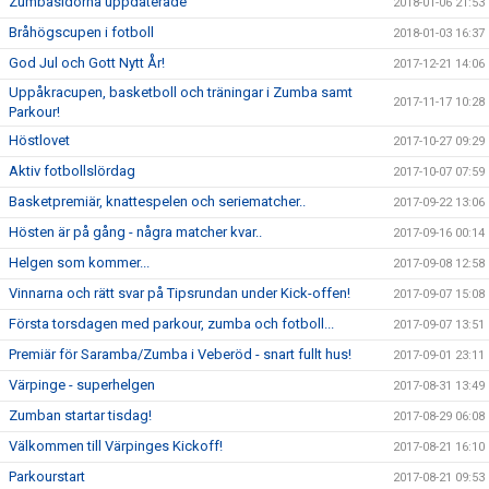
Zumbasidorna uppdaterade
2018-01-06 21:53
Bråhögscupen i fotboll
2018-01-03 16:37
God Jul och Gott Nytt År!
2017-12-21 14:06
Uppåkracupen, basketboll och träningar i Zumba samt
2017-11-17 10:28
Parkour!
Höstlovet
2017-10-27 09:29
Aktiv fotbollslördag
2017-10-07 07:59
Basketpremiär, knattespelen och seriematcher..
2017-09-22 13:06
Hösten är på gång - några matcher kvar..
2017-09-16 00:14
Helgen som kommer...
2017-09-08 12:58
Vinnarna och rätt svar på Tipsrundan under Kick-offen!
2017-09-07 15:08
Första torsdagen med parkour, zumba och fotboll...
2017-09-07 13:51
Premiär för Saramba/Zumba i Veberöd - snart fullt hus!
2017-09-01 23:11
Värpinge - superhelgen
2017-08-31 13:49
Zumban startar tisdag!
2017-08-29 06:08
Välkommen till Värpinges Kickoff!
2017-08-21 16:10
Parkourstart
2017-08-21 09:53