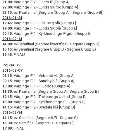
21.00:
Värpinge IF 2 - Linero IF [Grupp A]
22.00:
Värpinge IF 2 - Lunds SK röd [Grupp A]
23.15:
ev. Kvartsfinal (Sergrare [Grupp A] - Segrare [Grupp B])
2016-01-24
17.45:
Värpinge IF 1 - Lilla Torg blå [Grupp E]
19.00:
Värpinge IF 1 - Lunds SK blå [Grupp E]
20.45:
Värpinge IF 1 - Kyrkheddinge IF grön [Grupp E]
2016-02-14
14.00:
ev Semifinal (Segrare kvartsfinal - Segrare Grupp C)
15.15:
ev Semifinal (Segrare Grupp D - Segrare Grupp E)
16.45:
FINAL!
Pojkar 05:
2016-02-07
08.15:
Värpinge IF 1 - Veberöd vit [Grupp A]
09.15:
Värpinge IF 1 - Sandby blå [Grupp A]
10.00:
Värpinge IF 1 - IF Lödde [Grupp A]
11.30:
ev. Kvartsfinal (Segrare Grupp A - Segrare Grupp B)
12.15:
Värpinge IF 2 - Trelleborgs United [Grupp D]
13.00:
Värpinge IF 2 - Kyrkheddinge IF 1 [Grupp D]
14.15:
Värpinge IF 2 - Svedala blå [Grupp D]
2016-02-14
14.15:
ev. Semifinal (Segrare A/B - Segrare C)
15.30:
ev. Semifinal (Segrare D - Segrare E)
17.00:
FINAL