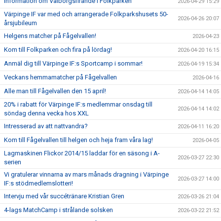
Information om Valborgsfirande i Folkparken
2026-04-29 15:29
Värpinge IF var med och arrangerade Folkparkshusets 50-
2026-04-26 20:07
årsjubileum
Helgens matcher på Fågelvallen!
2026-04-23
Kom till Folkparken och fira på lördag!
2026-04-20 16:15
Anmäl dig till Värpinge IF:s Sportcamp i sommar!
2026-04-19 15:34
Veckans hemmamatcher på Fågelvallen
2026-04-16
Alle man till Fågelvallen den 15 april!
2026-04-14 14:05
20% i rabatt för Värpinge IF:s medlemmar onsdag till
2026-04-14 14:02
söndag denna vecka hos XXL
Intresserad av att nattvandra?
2026-04-11 16:20
Kom till Fågelvallen till helgen och heja fram våra lag!
2026-04-05
Lagmaskinen Flickor 2014/15 laddar för en säsong i A-
2026-03-27 22:30
serien
Vi gratulerar vinnarna av mars månads dragning i Värpinge
2026-03-27 14:00
IF:s stödmedlemslotteri!
Intervju med vår succétränare Kristian Gren
2026-03-26 21:04
4-lags MatchCamp i strålande solsken
2026-03-22 21:52