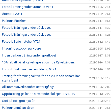
2021-03-26 13:00
Fotboll Träningstider utomhus VT21
2021-03-25 12:44
Årsmöte 2021
2021-03-22 10:51
Parkour: Påsklov
2021-03-17 11:54
Fotboll: Träningar under påsklovet
2021-03-17 11:39
Fotboll: Träningar under påsklovet
2021-03-17 11:25
Fotboll: Seriematcher VT21
2021-03-12 11:49
Intagningsstopp i parkouren
2021-02-25 13:02
Ingen parkourträning under sportlovet
2021-02-17 19:38
10% rabatt på all cykel reperation hos Cykelgården!
2021-02-16 11:31
Fotboll: Preliminär serieindelning VT21
2021-02-10 14:55
Träning för föreningsaktiva födda 2002 och senare kan
2021-02-05 10:12
starta igen!
All inomhusverksamhet sätter igång!
2021-01-26 12:02
Uppdatering gällande nuvarande riktlinjer COVID-19
2021-01-13 12:29
God jul och gott nytt år!
2020-12-23 22:43
Parkour anmälan våren
2020-12-14 10:51