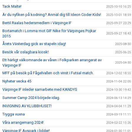
Tack Malte!
2025-10-10 16:25
Är du nyfiken på kodning? Anmäl dig till Ideon Coder Kids!
2025-10-01 18:59
Bertil Raalas hedersmedlem i Värpinge IF
2025-09-27 23:29
Bortamatch i Lomma mot GIF Nike för Värpinges Pojkar
2025-09-27 18:43
2015
Årets Västerdag gick av stapeln idag!
2025-08-30
Besök vår oslagbara kiosk!
2025-06-25
Ett härligt välkomnande av våren i Folkparken arrangerat av
2025-04-30
Värpinge IF
MFF på besök på Fågelvallen och vinst i Futsal match.
2024-12-02 18:55
Nyheter vecka 45
2024-11-04 22:05
Värpinge IF inleder samarbete med KANDYS
2024-10-30 19:42
Summer Camp 2024 började idag.
2024-06-13 14:29
INVIGNING AV KLUBBHUSET!
2024-04-04 11:29
Trygga vuxna
2024-03-19 11:11
Våra arrangemang 2024!
2024-02-22 15:26
Värpinge IF Avspark i bilder!
2024-01-30 11:01