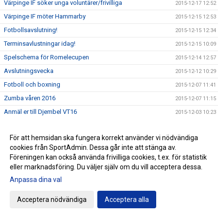
Värpinge IF söker unga voluntärer/frivilliga
2015-12-17 12:52
Värpinge IF möter Hammarby
2015-12-15 12:53
Fotbollsavslutning!
2015-12-15 12:34
Terminsavlustningar idag!
2015-12-15 10:09
Spelschema för Romelecupen
2015-12-14 12:57
Avslutningsvecka
2015-12-12 10:29
Fotboll och boxning
2015-12-07 11:41
Zumba våren 2016
2015-12-07 11:15
Anmäl er till Djembel VT16
2015-12-03 10:23
Stöd Prova På-fonden eller ansök själv...
2015-11-17 10:14
För att hemsidan ska fungera korrekt använder vi nödvändiga
Gräsroten - tack!
2015-11-10 16:41
cookies från SportAdmin. Dessa går inte att stänga av.
Vi påminner våra medlemmar...
2015-10-27 12:29
Föreningen kan också använda frivilliga cookies, t.ex. för statistik
"Kul med Babs" ikväll
eller marknadsföring. Du väljer själv om du vill acceptera dessa.
2015-10-27 11:11
Anpassa dina val
Djembel - nytt i Värpinge
2015-10-21 15:29
Utvärdering Fotboll P04/05
2015-10-20 11:28
Acceptera nödvändiga
Acceptera alla
Förändringar i träningstiderna under lovet
2015-10-20 10:46