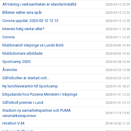
All träning i verksamheten är vilande/inställd
2020-03-12 22:09
Blåsten sätter sina spår
2020-03-12 12:22
Corona uppdat: 2020-03-12 12:15
2020-03-12 12:20
Intensiv helg väntar eller?
2020-03-11 12:30
Corona
2020-03-11 12:25
Klubbmatch Värpinge vs Lunds BoIS
2020-03-06 14:44
Klubbdomare utbildade
2020-03-05 19:32
Sportcamp 2020
2020-02-28 10:34
Årsmöte
2020-02-23 12:58
Gåfotbollen är startad och...
2020-02-23 12:31
Ny lunchleverantör till Sportcamp
2020-01-31 18:21
Erbjudande hos Pizzeria Ministern i Värpinge
2020-01-31 12:22
Gåfotboll premiär i Lund
2020-01-31 12:13
Stadium ny samarbetspartner och PUMA
2018-11-19 13:45
varumärkessponsor
Höstlov! V.44
2018-10-30 11:23