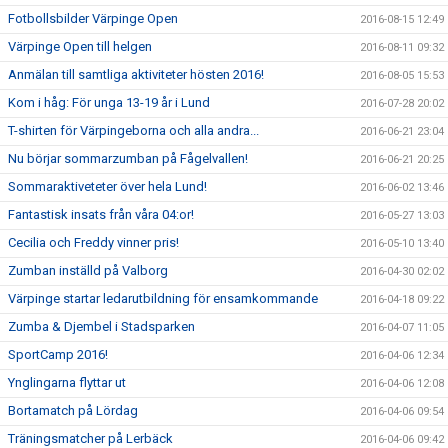
Fotbollsbilder Värpinge Open
2016-08-15 12:49
Värpinge Open till helgen
2016-08-11 09:32
Anmälan till samtliga aktiviteter hösten 2016!
2016-08-05 15:53
Kom i håg: För unga 13-19 år i Lund
2016-07-28 20:02
T-shirten för Värpingeborna och alla andra...
2016-06-21 23:04
Nu börjar sommarzumban på Fågelvallen!
2016-06-21 20:25
Sommaraktiveteter över hela Lund!
2016-06-02 13:46
Fantastisk insats från våra 04:or!
2016-05-27 13:03
Cecilia och Freddy vinner pris!
2016-05-10 13:40
Zumban inställd på Valborg
2016-04-30 02:02
Värpinge startar ledarutbildning för ensamkommande
2016-04-18 09:22
Zumba & Djembel i Stadsparken
2016-04-07 11:05
SportCamp 2016!
2016-04-06 12:34
Ynglingarna flyttar ut
2016-04-06 12:08
Bortamatch på Lördag
2016-04-06 09:54
Träningsmatcher på Lerbäck
2016-04-06 09:42