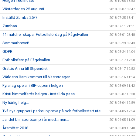
Helgen i Bollhuset
2018-10-05 13:53
Västerdagen 25 augusti
2018-08-07 09:47
Inställd Zumba 25/7
2018-07-25 13:41
Zumban
2018-07-11 21:11
11 matcher skapar Fotbollslördag på Fågelvallen
2018-06-01 23:48
Sommarbrevet!
2018-05-29 09:43
GDPR
2018-05-24 14:04
Fotbollsfest på Fågelvallen
2018-05-17 12:58
Grattis Anna till Stipendiet
2018-05-17 12:52
Världens Barn kommer till Västerdagen
2018-05-16 11:14
Fyra lag spelar i BIF-cupen i helgen
2018-05-09 11:42
Kristi himmelfärds helgen - inställda pass.
2018-05-07 13:38
Ny härlig helg...
2018-05-04 19:59
Två nya grupper i parkour/prova på och fotbollsstart ute...
2018-04-05 12:54
Ja, det blir sportcamp i år med...men...
2018-04-05 11:09
Årsmötet 2018
2018-03-09 15:48