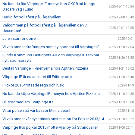
Nu kan du äta Värpinge IF-menyn hos OKQ8 på Kungs
2025-12-11 15:24
Oscars väg i Lund
Härlig fotbollsfest på Fågelvallen!
2025-12-08 15:43
Välkommen på fotbollsfest på Fågelvallen den 7
2025-12-01 19:55
december!
Julen står för dörren...
2025-12-01
Vi välkomnar Kraftringen som ny sponsor till Värpinge IF
2025-11-28 12:04
Lunds Kommuns Fastighets AB och Värpinge IF tecknar
2025-11-26 15:55
nytt sponsoravtal
Beställ Värpinge IF-menyerna hos Aptiten Pizzeria
2025-11-21 16:02
Värpinge IF är nu anslutet till Fritidskortet
2025-11-20 13:40
Flickor 2016 trotsade regn och rusk
2025-11-19
Nu kan du köpa Värpinge IF-menyer hos Aptiten Pizzeria!
2025-11-18 14:35
Bli stödmedlem i Värpinge IF!
2025-11-13 15:00
Vi tar pulsen på vår kassör Minna Jebril
2025-11-13
Vi välkomnar vår nya tränarkonstellation för Pojkar 2013/14
2025-11-10 19:12
Värpinge IF:s pojkar 2015 mötte Mjällby på Strandvallen
2025-11-08 22:11