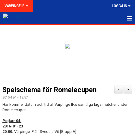
VÄRPINGE IF
LOGGA IN
HEM
NYHETER
MEDLEMSKAP
KONTAKT
FÖRENINGEN
Spelschema för Romelecupen
<
>
KLUBBKOLLEKTION
2015-12-14 12:57
Här kommer datum och tid till Värpinge IF:s samtliga lags matcher under
Romelecupen.
Pojkar 04:
2016-01-23
20.00:
Värpinge IF 2 - Svedala Vit [Grupp A]