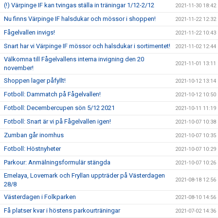
(!) Värpinge IF kan tvingas ställa in träningar 1/12-2/12
2021-11-30 18:42
Nu finns Värpinge IF halsdukar och mössor i shoppen!
2021-11-22 12:32
Fågelvallen invigs!
2021-11-22 10:43
Snart har vi Värpinge IF mössor och halsdukar i sortimentet!
2021-11-02 12:44
Välkomna till Fågelvallens interna invigning den 20
2021-11-01 13:11
november!
Shoppen lager påfyllt!
2021-10-12 13:14
Fotboll: Dammatch på Fågelvallen!
2021-10-12 10:50
Fotboll: Decembercupen sön 5/12 2021
2021-10-11 11:19
Fotboll: Snart är vi på Fågelvallen igen!
2021-10-07 10:38
Zumban går inomhus
2021-10-07 10:35
Fotboll: Höstnyheter
2021-10-07 10:29
Parkour: Anmälningsformulär stängda
2021-10-07 10:26
Emelaya, Lovemark och Fryllan uppträder på Västerdagen
2021-08-18 12:56
28/8
Västerdagen i Folkparken
2021-08-10 14:56
Få platser kvar i höstens parkourträningar
2021-07-02 14:36