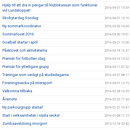
Hjälp till att dra in pengar till klubbkassan som funktionär
2016-04-01 13:59
vid Lundaloppet!
Skobytardag Söndag
2016-04-01 13:16
Ny sommarkoordinator
2016-03-30 14:04
Sommarlovet 2016
2016-03-30 14:01
Goalball startar i april
2016-03-21 12:00
Påsklovet och aktiviteterna
2016-03-18 15:37
Premiär för fotbollen idag
2016-03-16 13:52
Premiär för ytterligare grupp
2016-03-11 07:32
Träningar som vanligt på studiedagarna
2016-03-07 08:17
Föreningsvecka på Intersport!
2016-03-01 12:15
Välkomna tillbaka
2016-02-28 10:29
Årsmöte
2016-02-25 17:59
Ny parkourgrupp startar!
2016-01-21 10:47
Start i verksamheten i nästa vecka!
2016-01-08 11:13
Zumbaavslutning imorgon!
2015-12-18 23:45