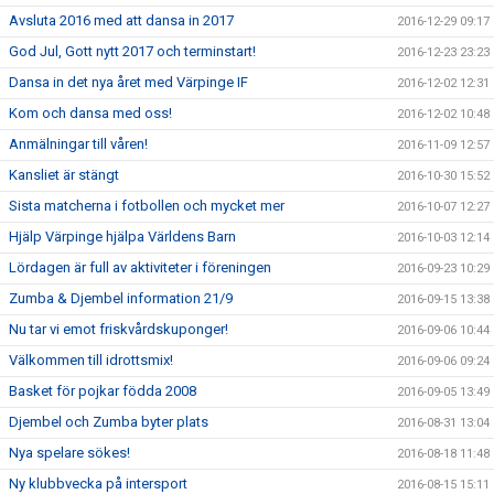
Avsluta 2016 med att dansa in 2017
2016-12-29 09:17
God Jul, Gott nytt 2017 och terminstart!
2016-12-23 23:23
Dansa in det nya året med Värpinge IF
2016-12-02 12:31
Kom och dansa med oss!
2016-12-02 10:48
Anmälningar till våren!
2016-11-09 12:57
Kansliet är stängt
2016-10-30 15:52
Sista matcherna i fotbollen och mycket mer
2016-10-07 12:27
Hjälp Värpinge hjälpa Världens Barn
2016-10-03 12:14
Lördagen är full av aktiviteter i föreningen
2016-09-23 10:29
Zumba & Djembel information 21/9
2016-09-15 13:38
Nu tar vi emot friskvårdskuponger!
2016-09-06 10:44
Välkommen till idrottsmix!
2016-09-06 09:24
Basket för pojkar födda 2008
2016-09-05 13:49
Djembel och Zumba byter plats
2016-08-31 13:04
Nya spelare sökes!
2016-08-18 11:48
Ny klubbvecka på intersport
2016-08-15 15:11