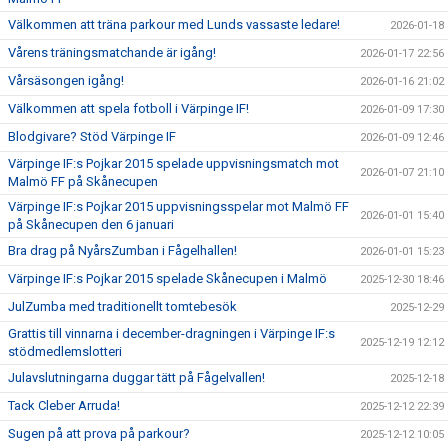
Välkommen att träna parkour med Lunds vassaste ledare!
2026-01-18
Vårens träningsmatchande är igång!
2026-01-17 22:56
Vårsäsongen igång!
2026-01-16 21:02
Välkommen att spela fotboll i Värpinge IF!
2026-01-09 17:30
Blodgivare? Stöd Värpinge IF
2026-01-09 12:46
Värpinge IF:s Pojkar 2015 spelade uppvisningsmatch mot
2026-01-07 21:10
Malmö FF på Skånecupen
Värpinge IF:s Pojkar 2015 uppvisningsspelar mot Malmö FF
2026-01-01 15:40
på Skånecupen den 6 januari
Bra drag på NyårsZumban i Fågelhallen!
2026-01-01 15:23
Värpinge IF:s Pojkar 2015 spelade Skånecupen i Malmö
2025-12-30 18:46
JulZumba med traditionellt tomtebesök
2025-12-29
Grattis till vinnarna i december-dragningen i Värpinge IF:s
2025-12-19 12:12
stödmedlemslotteri
Julavslutningarna duggar tätt på Fågelvallen!
2025-12-18
Tack Cleber Arruda!
2025-12-12 22:39
Sugen på att prova på parkour?
2025-12-12 10:05