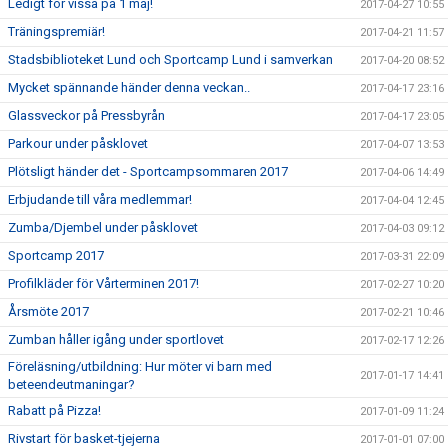
Ledigt för vissa på 1 maj!
2017-04-27 10:55
Träningspremiär!
2017-04-21 11:57
Stadsbiblioteket Lund och Sportcamp Lund i samverkan
2017-04-20 08:52
Mycket spännande händer denna veckan..
2017-04-17 23:16
Glassveckor på Pressbyrån
2017-04-17 23:05
Parkour under påsklovet
2017-04-07 13:53
Plötsligt händer det - Sportcampsommaren 2017
2017-04-06 14:49
Erbjudande till våra medlemmar!
2017-04-04 12:45
Zumba/Djembel under påsklovet
2017-04-03 09:12
Sportcamp 2017
2017-03-31 22:09
Profilkläder för Vårterminen 2017!
2017-02-27 10:20
Årsmöte 2017
2017-02-21 10:46
Zumban håller igång under sportlovet
2017-02-17 12:26
Föreläsning/utbildning: Hur möter vi barn med
2017-01-17 14:41
beteendeutmaningar?
Rabatt på Pizza!
2017-01-09 11:24
Rivstart för basket-tjejerna
2017-01-01 07:00