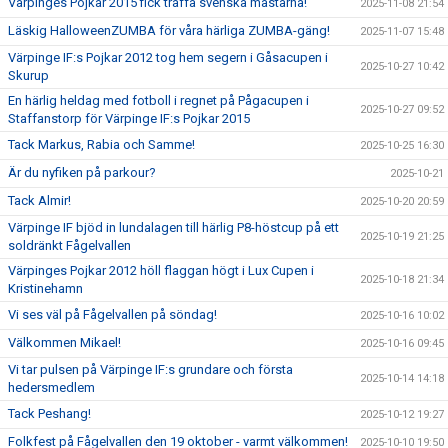
Värpinges Pojkar 2015 fick träffa svenska mästarna!
2025-11-08 21:54
Läskig HalloweenZUMBA för våra härliga ZUMBA-gäng!
2025-11-07 15:48
Värpinge IF:s Pojkar 2012 tog hem segern i Gåsacupen i
2025-10-27 10:42
Skurup
En härlig heldag med fotboll i regnet på Pågacupen i
2025-10-27 09:52
Staffanstorp för Värpinge IF:s Pojkar 2015
Tack Markus, Rabia och Samme!
2025-10-25 16:30
Är du nyfiken på parkour?
2025-10-21
Tack Almir!
2025-10-20 20:59
Värpinge IF bjöd in lundalagen till härlig P8-höstcup på ett
2025-10-19 21:25
soldränkt Fågelvallen
Värpinges Pojkar 2012 höll flaggan högt i Lux Cupen i
2025-10-18 21:34
Kristinehamn
Vi ses väl på Fågelvallen på söndag!
2025-10-16 10:02
Välkommen Mikael!
2025-10-16 09:45
Vi tar pulsen på Värpinge IF:s grundare och första
2025-10-14 14:18
hedersmedlem
Tack Peshang!
2025-10-12 19:27
Folkfest på Fågelvallen den 19 oktober - varmt välkommen!
2025-10-10 19:50