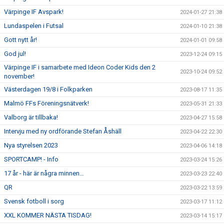
Värpinge IF Avspark!
2024-01-27 21:38
Lundaspelen i Futsal
2024-01-10 21:38
Gott nytt år!
2024-01-01 09:58
God jul!
2023-12-24 09:15
Värpinge IF i samarbete med Ideon Coder Kids den 2
2023-10-24 09:52
november!
Västerdagen 19/8 i Folkparken
2023-08-17 11:35
Malmö FFs Föreningsnätverk!
2023-05-31 21:33
Valborg är tillbaka!
2023-04-27 15:58
Intervju med ny ordförande Stefan Åshäll
2023-04-22 22:30
Nya styrelsen 2023
2023-04-06 14:18
SPORTCAMP! - Info
2023-03-24 15:26
17 år - här är några minnen…
2023-03-23 22:40
QR
2023-03-22 13:59
Svensk fotboll i sorg
2023-03-17 11:12
XXL KOMMER NÄSTA TISDAG!
2023-03-14 15:17