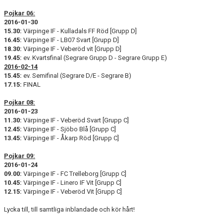
Pojkar 06:
2016-01-30
15.30:
Värpinge IF - Kulladals FF Röd [Grupp D]
16.45:
Värpinge IF - LB07 Svart [Grupp D]
18.30:
Värpinge IF - Veberöd vit [Grupp D]
19.45:
ev. Kvartsfinal (Segrare Grupp D - Segrare Grupp E)
2016-02-14
15.45:
ev. Semifinal (Segrare D/E - Segrare B)
17.15:
FINAL
Pojkar 08:
2016-01-23
11.30:
Värpinge IF - Veberöd Svart [Grupp C]
12.45:
Värpinge IF - Sjöbo Blå [Grupp C]
13.45:
Värpinge IF - Åkarp Röd [Grupp C]
Pojkar 09:
2016-01-24
09.00:
Värpinge IF - FC Trelleborg [Grupp C]
10.45:
Värpinge IF - Linero IF Vit [Grupp C]
12.15:
Värpinge IF - Veberöd Vit [Grupp C]
Lycka till, till samtliga inblandade och kör hårt!