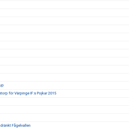
rup
torp för Värpinge IF:s Pojkar 2015
oldränkt Fågelvallen