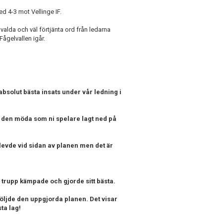
d 4-3 mot Vellinge IF.
l valda och väl förtjänta ord från ledarna
Fågelvallen igår.
absolut bästa insats under vår ledning i
all den möda som ni spelare lagt ned på
pplevde vid sidan av planen men det är
trupp kämpade och gjorde sitt bästa.
öljde den uppgjorda planen. Det visar
ta lag!