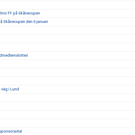
Malmö FF på Skånecupen
på Skånecupen den 6 januari
tödmedlemslotteri
 väg i Lund
sponsoravtal