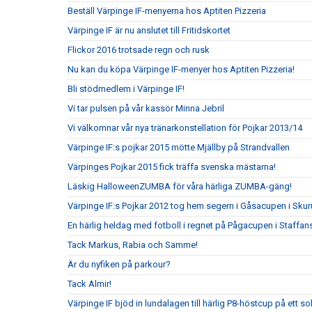
Beställ Värpinge IF-menyerna hos Aptiten Pizzeria
Värpinge IF är nu anslutet till Fritidskortet
Flickor 2016 trotsade regn och rusk
Nu kan du köpa Värpinge IF-menyer hos Aptiten Pizzeria!
Bli stödmedlem i Värpinge IF!
Vi tar pulsen på vår kassör Minna Jebril
Vi välkomnar vår nya tränarkonstellation för Pojkar 2013/14
Värpinge IF:s pojkar 2015 mötte Mjällby på Strandvallen
Värpinges Pojkar 2015 fick träffa svenska mästarna!
Läskig HalloweenZUMBA för våra härliga ZUMBA-gäng!
Värpinge IF:s Pojkar 2012 tog hem segern i Gåsacupen i Sku
En härlig heldag med fotboll i regnet på Pågacupen i Staffans
Tack Markus, Rabia och Samme!
Är du nyfiken på parkour?
Tack Almir!
Värpinge IF bjöd in lundalagen till härlig P8-höstcup på ett s