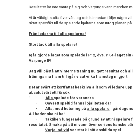
Resultatet lät inte vänta på sig och Värpinge vann matchen me
Vi är väldigt stolta över vårt lag och här nedan följer några vä
riktat specifikt till de spelande hjältarna som intog planen på 
Från ledarna till alla spelarna!
Stort tack till alla spelare!
Igår gjorde laget som spelade i P12, dvs. P 04-laget sin 
Värpinge IF!
Jag vill påstå att vinterns träning nu gett resultat och 
träningarna fram till igår visat vilka framsteg ni gjort.
Det är svårt att kortfattat beskriva allt som vi ledare u
absolut värt ett försök:
1 ·
Alla
spelade för varandra
· Oavsett speltid fanns lojaliteten där
· Alla, med betoning på
alla spelare
i gårdagens 
All heder ska ni ha!
· Taktiken fungerade på grund av att
ni spelare
f
resultatet. Smaka på att ni vann över seriens kanske bäs
·
Varje individ
var stark i sitt enskilda spel