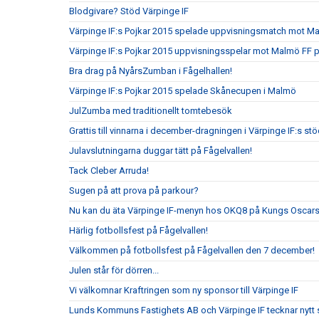
Blodgivare? Stöd Värpinge IF
Värpinge IF:s Pojkar 2015 spelade uppvisningsmatch mot 
Värpinge IF:s Pojkar 2015 uppvisningsspelar mot Malmö FF 
Bra drag på NyårsZumban i Fågelhallen!
Värpinge IF:s Pojkar 2015 spelade Skånecupen i Malmö
JulZumba med traditionellt tomtebesök
Grattis till vinnarna i december-dragningen i Värpinge IF:s s
Julavslutningarna duggar tätt på Fågelvallen!
Tack Cleber Arruda!
Sugen på att prova på parkour?
Nu kan du äta Värpinge IF-menyn hos OKQ8 på Kungs Oscars
Härlig fotbollsfest på Fågelvallen!
Välkommen på fotbollsfest på Fågelvallen den 7 december!
Julen står för dörren...
Vi välkomnar Kraftringen som ny sponsor till Värpinge IF
Lunds Kommuns Fastighets AB och Värpinge IF tecknar nytt 