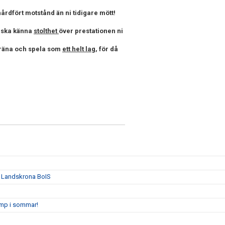
dfört motstånd än ni tidigare mött!
ni ska känna
stolthet
över prestationen ni
 träna och spela som
ett helt lag
, för då
n Landskrona BoIS
amp i sommar!