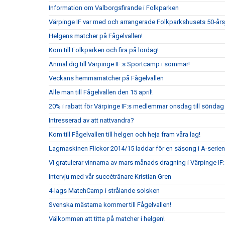
Information om Valborgsfirande i Folkparken
Värpinge IF var med och arrangerade Folkparkshusets 50-år
Helgens matcher på Fågelvallen!
Kom till Folkparken och fira på lördag!
Anmäl dig till Värpinge IF:s Sportcamp i sommar!
Veckans hemmamatcher på Fågelvallen
Alle man till Fågelvallen den 15 april!
20% i rabatt för Värpinge IF:s medlemmar onsdag till sönda
Intresserad av att nattvandra?
Kom till Fågelvallen till helgen och heja fram våra lag!
Lagmaskinen Flickor 2014/15 laddar för en säsong i A-serien
Vi gratulerar vinnarna av mars månads dragning i Värpinge IF
Intervju med vår succétränare Kristian Gren
4-lags MatchCamp i strålande solsken
Svenska mästarna kommer till Fågelvallen!
Välkommen att titta på matcher i helgen!