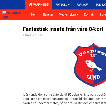
VÄRPINGE IF
FOTBOLL
PARKOUR
ZUMBA
Hem
Nyheter
Medlemskap
Kontakt
För
Fantastisk insats från våra 04:or!
2016-05-27 13:03
Igår kunde den som sökte sig till Fågelvallen inte bara beskåda
kiosk utan om man dessutom sökte sina blickar mot den 7-m
skönja en underbar match, både bra kvalitet och en fantasti