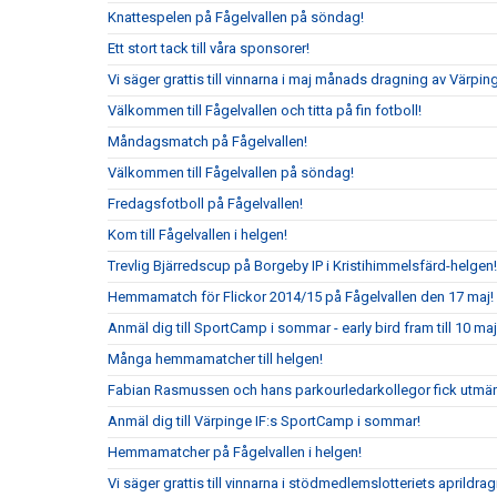
Knattespelen på Fågelvallen på söndag!
Ett stort tack till våra sponsorer!
Vi säger grattis till vinnarna i maj månads dragning av Värpin
Välkommen till Fågelvallen och titta på fin fotboll!
Måndagsmatch på Fågelvallen!
Välkommen till Fågelvallen på söndag!
Fredagsfotboll på Fågelvallen!
Kom till Fågelvallen i helgen!
Trevlig Bjärredscup på Borgeby IP i Kristihimmelsfärd-helgen!
Hemmamatch för Flickor 2014/15 på Fågelvallen den 17 maj!
Anmäl dig till SportCamp i sommar - early bird fram till 10 maj
Många hemmamatcher till helgen!
Fabian Rasmussen och hans parkourledarkollegor fick utmär
Anmäl dig till Värpinge IF:s SportCamp i sommar!
Hemmamatcher på Fågelvallen i helgen!
Vi säger grattis till vinnarna i stödmedlemslotteriets aprildrag