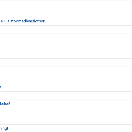
ge IF:s stödmedlemslotteri!
!
kelse!
ning!