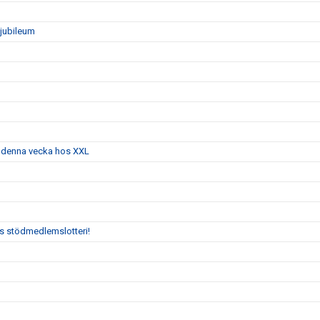
sjubileum
g denna vecka hos XXL
:s stödmedlemslotteri!