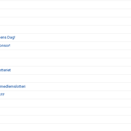
llens Dag!
onsor!
tteriet
ödmedlemslotteri
 FF