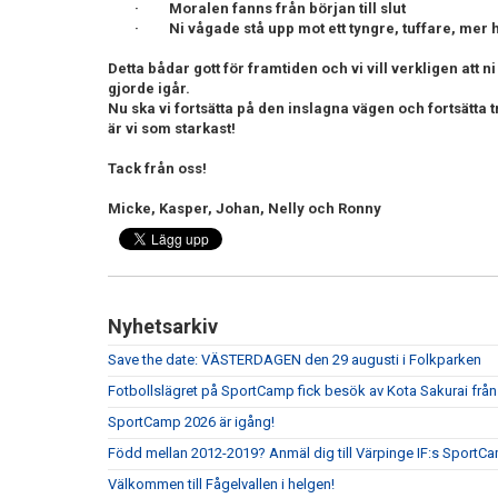
· Moralen fanns från början till slut
· Ni vågade stå upp mot ett tyngre, tuffare, mer hår
Detta bådar gott för framtiden och vi vill verkligen att 
gjorde igår.
Nu ska vi fortsätta på den inslagna vägen och fortsätta
är vi som starkast!
Tack från oss!
Micke, Kasper, Johan, Nelly och Ronny
Nyhetsarkiv
Save the date: VÄSTERDAGEN den 29 augusti i Folkparken
Fotbollslägret på SportCamp fick besök av Kota Sakurai frå
SportCamp 2026 är igång!
Född mellan 2012-2019? Anmäl dig till Värpinge IF:s SportC
Välkommen till Fågelvallen i helgen!