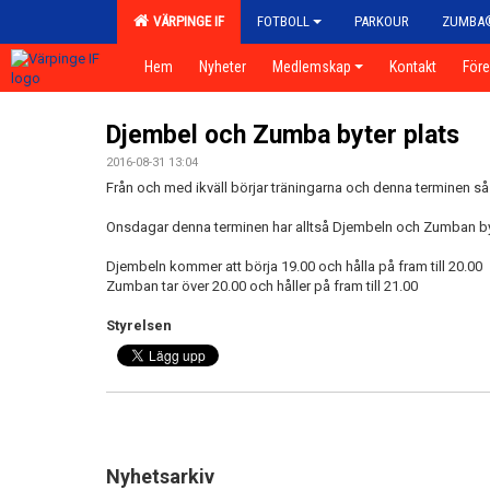
VÄRPINGE IF
FOTBOLL
PARKOUR
ZUMBA
Hem
Nyheter
Medlemskap
Kontakt
För
Djembel och Zumba byter plats
2016-08-31 13:04
Från och med ikväll börjar träningarna och denna terminen s
Onsdagar denna terminen har alltså Djembeln och Zumban byt
Djembeln kommer att börja 19.00 och hålla på fram till 20.00
Zumban tar över 20.00 och håller på fram till 21.00
Styrelsen
Nyhetsarkiv