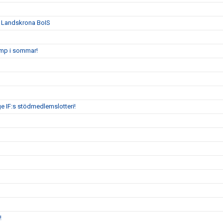
n Landskrona BoIS
amp i sommar!
ge IF:s stödmedlemslotteri!
!