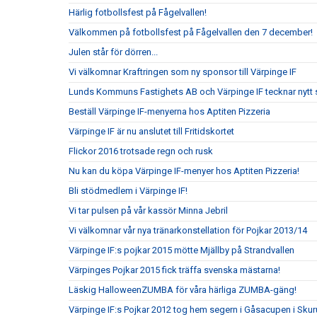
Härlig fotbollsfest på Fågelvallen!
Välkommen på fotbollsfest på Fågelvallen den 7 december!
Julen står för dörren...
Vi välkomnar Kraftringen som ny sponsor till Värpinge IF
Lunds Kommuns Fastighets AB och Värpinge IF tecknar nytt 
Beställ Värpinge IF-menyerna hos Aptiten Pizzeria
Värpinge IF är nu anslutet till Fritidskortet
Flickor 2016 trotsade regn och rusk
Nu kan du köpa Värpinge IF-menyer hos Aptiten Pizzeria!
Bli stödmedlem i Värpinge IF!
Vi tar pulsen på vår kassör Minna Jebril
Vi välkomnar vår nya tränarkonstellation för Pojkar 2013/14
Värpinge IF:s pojkar 2015 mötte Mjällby på Strandvallen
Värpinges Pojkar 2015 fick träffa svenska mästarna!
Läskig HalloweenZUMBA för våra härliga ZUMBA-gäng!
Värpinge IF:s Pojkar 2012 tog hem segern i Gåsacupen i Sku