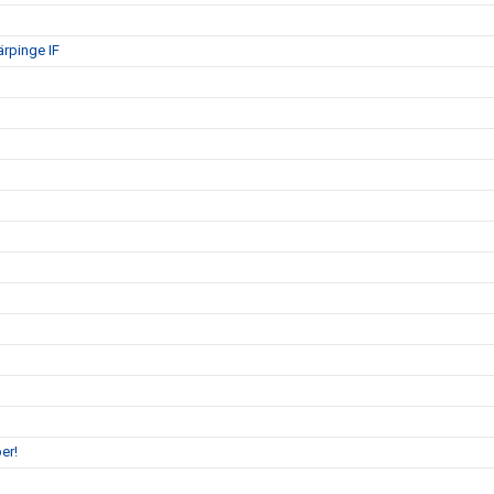
ärpinge IF
er!