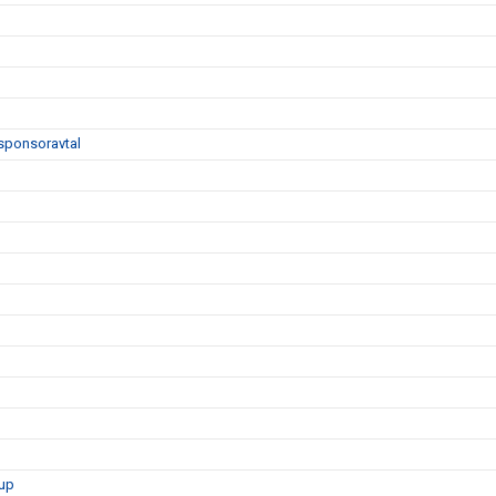
sponsoravtal
rup