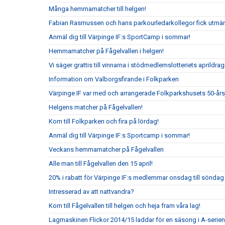
Många hemmamatcher till helgen!
Fabian Rasmussen och hans parkourledarkollegor fick utmär
Anmäl dig till Värpinge IF:s SportCamp i sommar!
Hemmamatcher på Fågelvallen i helgen!
Vi säger grattis till vinnarna i stödmedlemslotteriets aprildrag
Information om Valborgsfirande i Folkparken
Värpinge IF var med och arrangerade Folkparkshusets 50-år
Helgens matcher på Fågelvallen!
Kom till Folkparken och fira på lördag!
Anmäl dig till Värpinge IF:s Sportcamp i sommar!
Veckans hemmamatcher på Fågelvallen
Alle man till Fågelvallen den 15 april!
20% i rabatt för Värpinge IF:s medlemmar onsdag till sönda
Intresserad av att nattvandra?
Kom till Fågelvallen till helgen och heja fram våra lag!
Lagmaskinen Flickor 2014/15 laddar för en säsong i A-serien