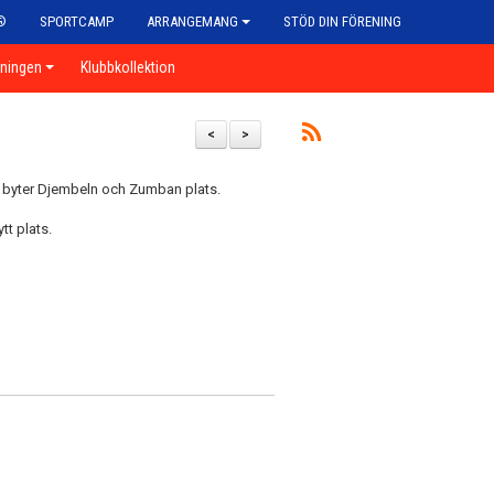
®
SPORTCAMP
ARRANGEMANG
STÖD DIN FÖRENING
eningen
Klubbkollektion
<
>
å byter Djembeln och Zumban plats.
t plats.