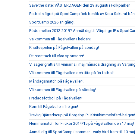
Save the date: VÄSTERDAGEN den 29 augusti i Folkparken
Fotbollslägret på SportCamp fick besök av Kota Sakurai frå
SportCamp 2026 är igång!
Född mellan 2012-2019? Anmäl dig till Värpinge IF:s SportC
Välkommen till Fågelvallen i helgen!
Knattespelen på Fågelvallen på söndag!
Ett stort tack till våra sponsorer!
Vi säger grattis till vinnarna i maj månads dragning av Värpin
Välkommen till Fågelvallen och titta på fin fotboll!
Måndagsmatch på Fågelvallen!
Välkommen till Fågelvallen på söndag!
Fredagsfotboll på Fågelvallen!
Kom till Fågelvallen i helgen!
Trevlig Bjärredscup på Borgeby IP i Kristihimmelsfärd-helgen!
Hemmamatch för Flickor 2014/15 på Fågelvallen den 17 maj!
Anmäl dig till SportCamp i sommar - early bird fram till 10 maj