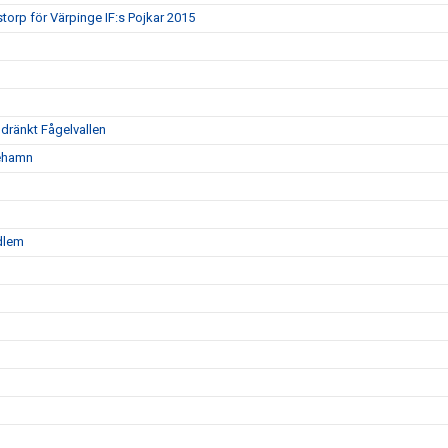
torp för Värpinge IF:s Pojkar 2015
oldränkt Fågelvallen
nehamn
edlem