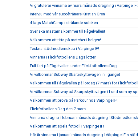
Vi gratulerar vinnarna av mars månads dragning i Värpinge IF
Intervju med vår succétränare Kristian Gren
4-lags MatchCamp i strålande solsken
Svenska mästarna kommer till Fågelvallen!
Välkommen att titta på matcher i helgen!
Teckna stödmedlemskap i Värpinge IF!
Vinnarna i Flickfotbollens Dags lotteri
Full fart på Fågelvallen under Flickfotbollens Dag
Vi välkomnar Subway Skarpskyttevägen in i gänget
Välkommen till Fågelvallen på lördag (7 mars) för Flickfotbo
Vi välkomnar Subway på Skarpskyttevägen i Lund som ny sp
Välkommen att prova på Parkour hos Värpinge IF!
Flickfotbollens Dag den 7 mars!
Vinnarna dragna i februari månads dragning i Stödmedlemslo
Välkommen att spela fotboll i Värpinge IF!
Här är vinnarna i januari månads dragning i Värpinge IF:s st