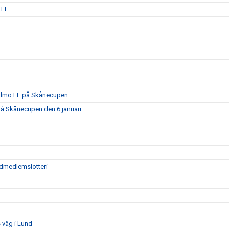
 FF
Malmö FF på Skånecupen
på Skånecupen den 6 januari
tödmedlemslotteri
 väg i Lund