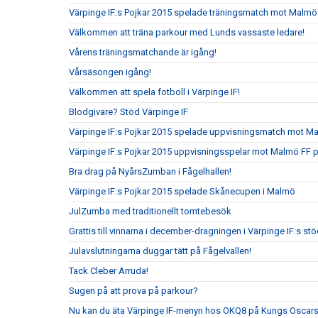
Värpinge IF:s Pojkar 2015 spelade träningsmatch mot Malmö
Välkommen att träna parkour med Lunds vassaste ledare!
Vårens träningsmatchande är igång!
Vårsäsongen igång!
Välkommen att spela fotboll i Värpinge IF!
Blodgivare? Stöd Värpinge IF
Värpinge IF:s Pojkar 2015 spelade uppvisningsmatch mot 
Värpinge IF:s Pojkar 2015 uppvisningsspelar mot Malmö FF 
Bra drag på NyårsZumban i Fågelhallen!
Värpinge IF:s Pojkar 2015 spelade Skånecupen i Malmö
JulZumba med traditionellt tomtebesök
Grattis till vinnarna i december-dragningen i Värpinge IF:s s
Julavslutningarna duggar tätt på Fågelvallen!
Tack Cleber Arruda!
Sugen på att prova på parkour?
Nu kan du äta Värpinge IF-menyn hos OKQ8 på Kungs Oscars