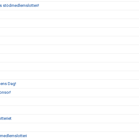
:s stödmedlemslotteri!
llens Dag!
onsor!
tteriet
ödmedlemslotteri