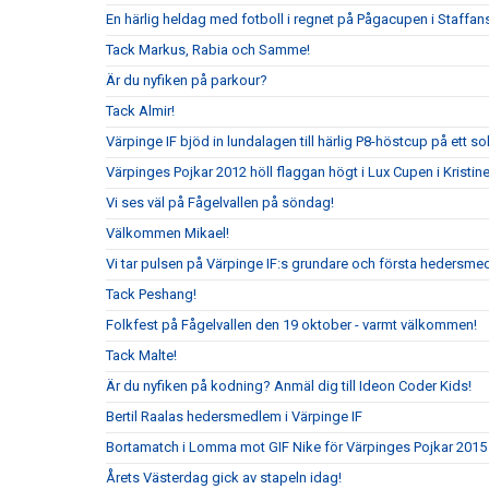
En härlig heldag med fotboll i regnet på Pågacupen i Staffans
Tack Markus, Rabia och Samme!
Är du nyfiken på parkour?
Tack Almir!
Värpinge IF bjöd in lundalagen till härlig P8-höstcup på ett s
Värpinges Pojkar 2012 höll flaggan högt i Lux Cupen i Kristi
Vi ses väl på Fågelvallen på söndag!
Välkommen Mikael!
Vi tar pulsen på Värpinge IF:s grundare och första hedersm
Tack Peshang!
Folkfest på Fågelvallen den 19 oktober - varmt välkommen!
Tack Malte!
Är du nyfiken på kodning? Anmäl dig till Ideon Coder Kids!
Bertil Raalas hedersmedlem i Värpinge IF
Bortamatch i Lomma mot GIF Nike för Värpinges Pojkar 2015
Årets Västerdag gick av stapeln idag!