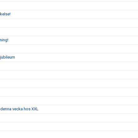
kelse!
ning!
sjubileum
g denna vecka hos XXL