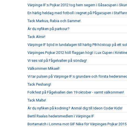
Värpinge IF:s Pojkar 2012 tog hem segern i Gåsacupen i Sku
En härlig heldag med fotboll i regnet på Pågacupen i Staffans
Tack Markus, Rabia och Samme!
Är du nyfiken på parkour?
Tack Almir!
Värpinge IF bjöd in lundalagen till härlig P8-höstcup på ett s
Värpinges Pojkar 2012 höll flaggan högt i Lux Cupen i Kristi
Vi ses väl på Fågelvallen på söndag!
Välkommen Mikael!
Vi tar pulsen på Värpinge IF:s grundare och första hedersm
Tack Peshang!
Folkfest på Fågelvallen den 19 oktober - varmt välkommen!
Tack Malte!
Är du nyfiken på kodning? Anmäl dig till Ideon Coder Kids!
Bertil Raalas hedersmedlem i Värpinge IF
Bortamatch i Lomma mot GIF Nike för Värpinges Pojkar 2015