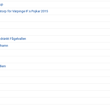
rup
torp för Värpinge IF:s Pojkar 2015
oldränkt Fågelvallen
nehamn
edlem