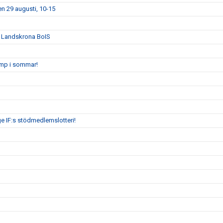
n 29 augusti, 10-15
n Landskrona BoIS
amp i sommar!
ge IF:s stödmedlemslotteri!