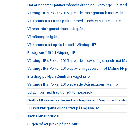
Här är vinnarna i januari månads dragning i Värpinge IF:s st
Värpinge IF:s Pojkar 2015 spelade träningsmatch mot Malmö
Välkommen att träna parkour med Lunds vassaste ledare!
Vårens träningsmatchande är igång!
Vårsäsongen igång!
Välkommen att spela fotboll i Värpinge IF!
Blodgivare? Stöd Värpinge IF
Värpinge IF:s Pojkar 2015 spelade uppvisningsmatch mot 
Värpinge IF:s Pojkar 2015 uppvisningsspelar mot Malmö FF 
Bra drag på NyårsZumban i Fågelhallen!
Värpinge IF:s Pojkar 2015 spelade Skånecupen i Malmö
JulZumba med traditionellt tomtebesök
Grattis till vinnarna i december-dragningen i Värpinge IF:s s
Julavslutningarna duggar tätt på Fågelvallen!
Tack Cleber Arruda!
Sugen på att prova på parkour?