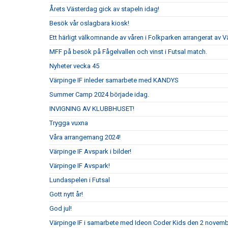
Årets Västerdag gick av stapeln idag!
Besök vår oslagbara kiosk!
Ett härligt välkomnande av våren i Folkparken arrangerat av V
MFF på besök på Fågelvallen och vinst i Futsal match.
Nyheter vecka 45
Värpinge IF inleder samarbete med KANDYS
Summer Camp 2024 började idag.
INVIGNING AV KLUBBHUSET!
Trygga vuxna
Våra arrangemang 2024!
Värpinge IF Avspark i bilder!
Värpinge IF Avspark!
Lundaspelen i Futsal
Gott nytt år!
God jul!
Värpinge IF i samarbete med Ideon Coder Kids den 2 novemb