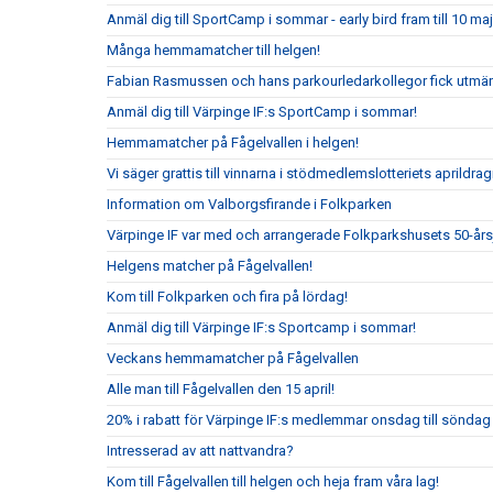
Anmäl dig till SportCamp i sommar - early bird fram till 10 maj
Många hemmamatcher till helgen!
Fabian Rasmussen och hans parkourledarkollegor fick utmär
Anmäl dig till Värpinge IF:s SportCamp i sommar!
Hemmamatcher på Fågelvallen i helgen!
Vi säger grattis till vinnarna i stödmedlemslotteriets aprildrag
Information om Valborgsfirande i Folkparken
Värpinge IF var med och arrangerade Folkparkshusets 50-år
Helgens matcher på Fågelvallen!
Kom till Folkparken och fira på lördag!
Anmäl dig till Värpinge IF:s Sportcamp i sommar!
Veckans hemmamatcher på Fågelvallen
Alle man till Fågelvallen den 15 april!
20% i rabatt för Värpinge IF:s medlemmar onsdag till sönda
Intresserad av att nattvandra?
Kom till Fågelvallen till helgen och heja fram våra lag!