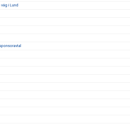
 väg i Lund
sponsoravtal