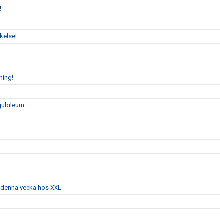
!
kelse!
ning!
sjubileum
g denna vecka hos XXL