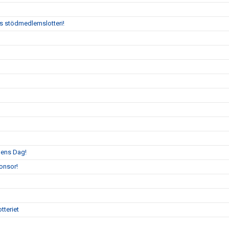
:s stödmedlemslotteri!
llens Dag!
onsor!
tteriet