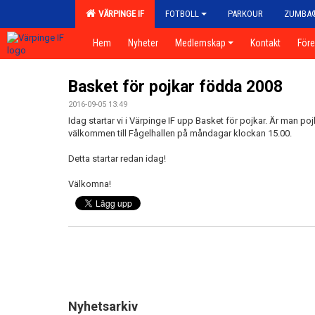
VÄRPINGE IF
FOTBOLL
PARKOUR
ZUMBA
Hem
Nyheter
Medlemskap
Kontakt
För
Basket för pojkar födda 2008
2016-09-05 13:49
Idag startar vi i Värpinge IF upp Basket för pojkar. Är man po
välkommen till Fågelhallen på måndagar klockan 15.00.
Detta startar redan idag!
Välkomna!
Nyhetsarkiv