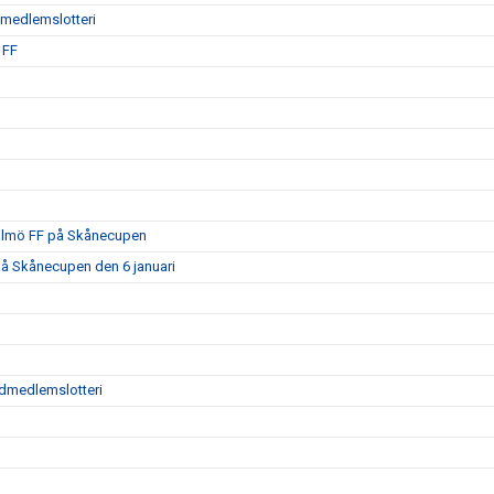
ödmedlemslotteri
 FF
Malmö FF på Skånecupen
på Skånecupen den 6 januari
tödmedlemslotteri