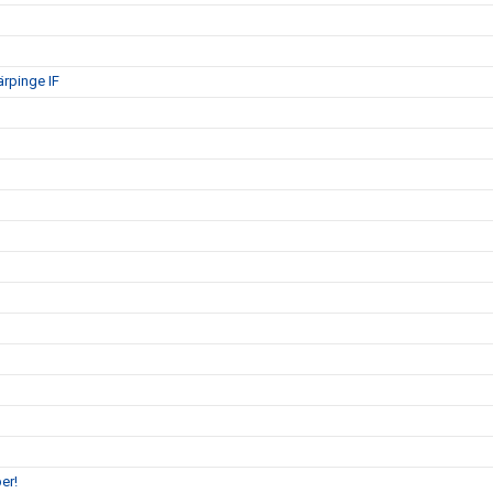
ärpinge IF
er!