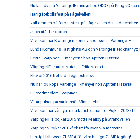
Nu kan du äta Värpinge IF-menyn hos OKQ8 på Kungs Oscars
Härlig fotbollsfest på Fågelvallen!
Välkommen på fotbollsfest på Fågelvallen den 7 december!
Julen står för dörren...
Vi välkomnar Kraftringen som ny sponsor till Värpinge IF
Lunds Kommuns Fastighets AB och Värpinge IF tecknar nytt 
Beställ Värpinge IF-menyerna hos Aptiten Pizzeria
Värpinge IF är nu anslutet till Fritidskortet
Flickor 2016 trotsade regn och rusk
Nu kan du köpa Värpinge IF-menyer hos Aptiten Pizzeria!
Bli stödmedlem i Värpinge IF!
Vi tar pulsen på vår kassör Minna Jebril
Vi välkomnar vår nya tränarkonstellation för Pojkar 2013/14
Värpinge IF:s pojkar 2015 mötte Mjällby på Strandvallen
Värpinges Pojkar 2015 fick träffa svenska mästarna!
Läskig HalloweenZUMBA för våra härliga ZUMBA-gäng!