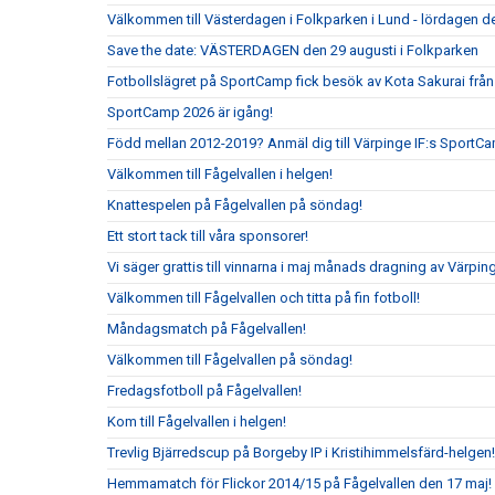
Välkommen till Västerdagen i Folkparken i Lund - lördagen de
Save the date: VÄSTERDAGEN den 29 augusti i Folkparken
Fotbollslägret på SportCamp fick besök av Kota Sakurai frå
SportCamp 2026 är igång!
Född mellan 2012-2019? Anmäl dig till Värpinge IF:s SportC
Välkommen till Fågelvallen i helgen!
Knattespelen på Fågelvallen på söndag!
Ett stort tack till våra sponsorer!
Vi säger grattis till vinnarna i maj månads dragning av Värpin
Välkommen till Fågelvallen och titta på fin fotboll!
Måndagsmatch på Fågelvallen!
Välkommen till Fågelvallen på söndag!
Fredagsfotboll på Fågelvallen!
Kom till Fågelvallen i helgen!
Trevlig Bjärredscup på Borgeby IP i Kristihimmelsfärd-helgen!
Hemmamatch för Flickor 2014/15 på Fågelvallen den 17 maj!