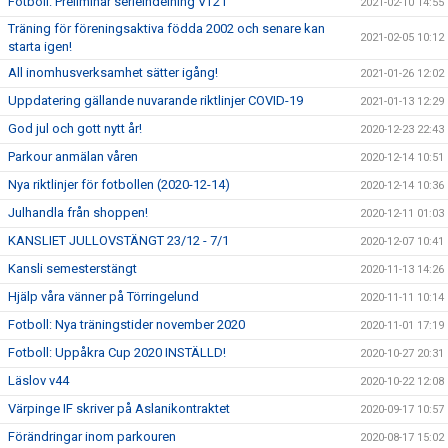
Fotboll: Preliminär serieindelning VT21
2021-02-10 14:55
Träning för föreningsaktiva födda 2002 och senare kan
2021-02-05 10:12
starta igen!
All inomhusverksamhet sätter igång!
2021-01-26 12:02
Uppdatering gällande nuvarande riktlinjer COVID-19
2021-01-13 12:29
God jul och gott nytt år!
2020-12-23 22:43
Parkour anmälan våren
2020-12-14 10:51
Nya riktlinjer för fotbollen (2020-12-14)
2020-12-14 10:36
Julhandla från shoppen!
2020-12-11 01:03
KANSLIET JULLOVSTÄNGT 23/12 - 7/1
2020-12-07 10:41
Kansli semesterstängt
2020-11-13 14:26
Hjälp våra vänner på Törringelund
2020-11-11 10:14
Fotboll: Nya träningstider november 2020
2020-11-01 17:19
Fotboll: Uppåkra Cup 2020 INSTÄLLD!
2020-10-27 20:31
Läslov v44
2020-10-22 12:08
Värpinge IF skriver på Aslanikontraktet
2020-09-17 10:57
Förändringar inom parkouren
2020-08-17 15:02