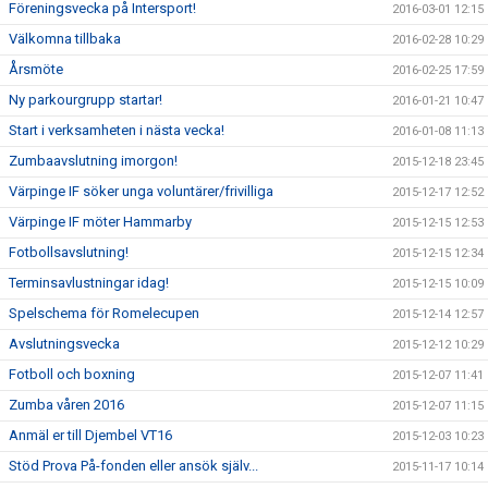
Föreningsvecka på Intersport!
2016-03-01 12:15
Välkomna tillbaka
2016-02-28 10:29
Årsmöte
2016-02-25 17:59
Ny parkourgrupp startar!
2016-01-21 10:47
Start i verksamheten i nästa vecka!
2016-01-08 11:13
Zumbaavslutning imorgon!
2015-12-18 23:45
Värpinge IF söker unga voluntärer/frivilliga
2015-12-17 12:52
Värpinge IF möter Hammarby
2015-12-15 12:53
Fotbollsavslutning!
2015-12-15 12:34
Terminsavlustningar idag!
2015-12-15 10:09
Spelschema för Romelecupen
2015-12-14 12:57
Avslutningsvecka
2015-12-12 10:29
Fotboll och boxning
2015-12-07 11:41
Zumba våren 2016
2015-12-07 11:15
Anmäl er till Djembel VT16
2015-12-03 10:23
Stöd Prova På-fonden eller ansök själv...
2015-11-17 10:14