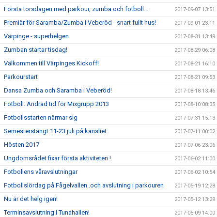
Första torsdagen med parkour, zumba och fotboll...
2017-09-07 13:51
Premiär för Saramba/Zumba i Veberöd - snart fullt hus!
2017-09-01 23:11
Värpinge - superhelgen
2017-08-31 13:49
Zumban startar tisdag!
2017-08-29 06:08
Välkommen till Värpinges Kickoff!
2017-08-21 16:10
Parkourstart
2017-08-21 09:53
Dansa Zumba och Saramba i Veberöd!
2017-08-18 13:46
Fotboll: Ändrad tid för Mixgrupp 2013
2017-08-10 08:35
Fotbollsstarten närmar sig
2017-07-31 15:13
Semesterstängt 11-23 juli på kansliet
2017-07-11 00:02
Hösten 2017
2017-07-06 23:06
Ungdomsrådet fixar första aktiviteten !
2017-06-02 11:00
Fotbollens våravslutningar
2017-06-02 10:54
Fotbollslördag på Fågelvallen..och avslutning i parkouren
2017-05-19 12:28
Nu är det helg igen!
2017-05-12 13:29
Terminsavslutning i Tunahallen!
2017-05-09 14:00