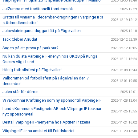
Värpinge IF:s Pojkar 2015 spelade Skånecupen i Malmö
2025-12-30 18:46
JulZumba med traditionellt tomtebesök
2025-12-29
Grattis till vinnarna i december-dragningen i Värpinge IF:s
2025-12-19 12:12
stödmedlemslotteri
Julavslutningarna duggar tätt på Fågelvallen!
2025-12-18
Tack Cleber Arruda!
2025-12-12 22:39
Sugen på att prova på parkour?
2025-12-12 10:05
Nu kan du äta Värpinge IF-menyn hos OKQ8 på Kungs
2025-12-11 15:24
Oscars väg i Lund
Härlig fotbollsfest på Fågelvallen!
2025-12-08 15:43
Välkommen på fotbollsfest på Fågelvallen den 7
2025-12-01 19:55
december!
Julen står för dörren...
2025-12-01
Vi välkomnar Kraftringen som ny sponsor till Värpinge IF
2025-11-28 12:04
Lunds Kommuns Fastighets AB och Värpinge IF tecknar
2025-11-26 15:55
nytt sponsoravtal
Beställ Värpinge IF-menyerna hos Aptiten Pizzeria
2025-11-21 16:02
Värpinge IF är nu anslutet till Fritidskortet
2025-11-20 13:40