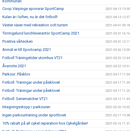
Kommunen
Coop Värpinge sponsrar SportCamp
2021-04-13 13:00
Kulan är i luften, nu är det fotboll!
2021-04-13 12:57
Väster växer med rekreation och turism
2021-04-01 00:18
Törringelund lunchleverantör SportCamp 2021
2021-03-31 16:16
Positiva vårtecken
2021-03-31 12:11
Anmäl er till Sportcamp 2021
2021-03-26 13:00
Fotboll Träningstider utomhus VT21
2021-03-25 12:44
Årsmöte 2021
2021-03-22 10:51
Parkour: Påsklov
2021-03-17 11:54
Fotboll: Träningar under påsklovet
2021-03-17 11:39
Fotboll: Träningar under påsklovet
2021-03-17 11:25
Fotboll: Seriematcher VT21
2021-03-12 11:49
Intagningsstopp i parkouren
2021-02-25 13:02
Ingen parkourträning under sportlovet
2021-02-17 19:38
10% rabatt på all cykel reperation hos Cykelgården!
2021-02-16 11:31