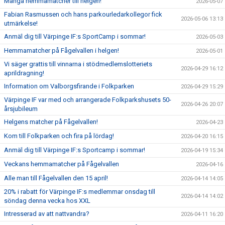
Många hemmamatcher till helgen!
2026-05-07
Fabian Rasmussen och hans parkourledarkollegor fick
2026-05-06 13:13
utmärkelse!
Anmäl dig till Värpinge IF:s SportCamp i sommar!
2026-05-03
Hemmamatcher på Fågelvallen i helgen!
2026-05-01
Vi säger grattis till vinnarna i stödmedlemslotteriets
2026-04-29 16:12
aprildragning!
Information om Valborgsfirande i Folkparken
2026-04-29 15:29
Värpinge IF var med och arrangerade Folkparkshusets 50-
2026-04-26 20:07
årsjubileum
Helgens matcher på Fågelvallen!
2026-04-23
Kom till Folkparken och fira på lördag!
2026-04-20 16:15
Anmäl dig till Värpinge IF:s Sportcamp i sommar!
2026-04-19 15:34
Veckans hemmamatcher på Fågelvallen
2026-04-16
Alle man till Fågelvallen den 15 april!
2026-04-14 14:05
20% i rabatt för Värpinge IF:s medlemmar onsdag till
2026-04-14 14:02
söndag denna vecka hos XXL
Intresserad av att nattvandra?
2026-04-11 16:20