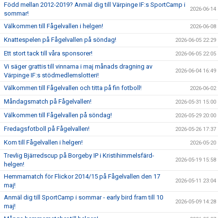
Född mellan 2012-2019? Anmäl dig till Värpinge IF:s SportCamp i
2026-06-14
sommar!
Välkommen till Fågelvallen i helgen!
2026-06-08
Knattespelen på Fågelvallen på söndag!
2026-06-05 22:29
Ett stort tack till våra sponsorer!
2026-06-05 22:05
Vi säger grattis till vinnarna i maj månads dragning av
2026-06-04 16:49
Värpinge IF:s stödmedlemslotteri!
Välkommen till Fågelvallen och titta på fin fotboll!
2026-06-02
Måndagsmatch på Fågelvallen!
2026-05-31 15:00
Välkommen till Fågelvallen på söndag!
2026-05-29 20:00
Fredagsfotboll på Fågelvallen!
2026-05-26 17:37
Kom till Fågelvallen i helgen!
2026-05-20
Trevlig Bjärredscup på Borgeby IP i Kristihimmelsfärd-
2026-05-19 15:58
helgen!
Hemmamatch för Flickor 2014/15 på Fågelvallen den 17
2026-05-11 23:04
maj!
Anmäl dig till SportCamp i sommar - early bird fram till 10
2026-05-09 14:28
maj!