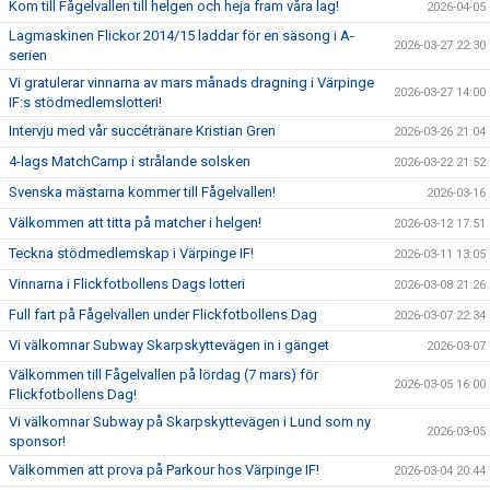
Kom till Fågelvallen till helgen och heja fram våra lag!
2026-04-05
Lagmaskinen Flickor 2014/15 laddar för en säsong i A-
2026-03-27 22:30
serien
Vi gratulerar vinnarna av mars månads dragning i Värpinge
2026-03-27 14:00
IF:s stödmedlemslotteri!
Intervju med vår succétränare Kristian Gren
2026-03-26 21:04
4-lags MatchCamp i strålande solsken
2026-03-22 21:52
Svenska mästarna kommer till Fågelvallen!
2026-03-16
Välkommen att titta på matcher i helgen!
2026-03-12 17:51
Teckna stödmedlemskap i Värpinge IF!
2026-03-11 13:05
Vinnarna i Flickfotbollens Dags lotteri
2026-03-08 21:26
Full fart på Fågelvallen under Flickfotbollens Dag
2026-03-07 22:34
Vi välkomnar Subway Skarpskyttevägen in i gänget
2026-03-07
Välkommen till Fågelvallen på lördag (7 mars) för
2026-03-05 16:00
Flickfotbollens Dag!
Vi välkomnar Subway på Skarpskyttevägen i Lund som ny
2026-03-05
sponsor!
Välkommen att prova på Parkour hos Värpinge IF!
2026-03-04 20:44