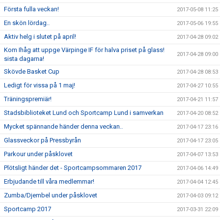
Första fulla veckan!
2017-05-08 11:25
En skön lördag..
2017-05-06 19:55
Aktiv helg i slutet på april!
2017-04-28 09:02
Kom Ihåg att uppge Värpinge IF för halva priset på glass!
2017-04-28 09:00
sista dagarna!
Skövde Basket Cup
2017-04-28 08:53
Ledigt för vissa på 1 maj!
2017-04-27 10:55
Träningspremiär!
2017-04-21 11:57
Stadsbiblioteket Lund och Sportcamp Lund i samverkan
2017-04-20 08:52
Mycket spännande händer denna veckan..
2017-04-17 23:16
Glassveckor på Pressbyrån
2017-04-17 23:05
Parkour under påsklovet
2017-04-07 13:53
Plötsligt händer det - Sportcampsommaren 2017
2017-04-06 14:49
Erbjudande till våra medlemmar!
2017-04-04 12:45
Zumba/Djembel under påsklovet
2017-04-03 09:12
Sportcamp 2017
2017-03-31 22:09