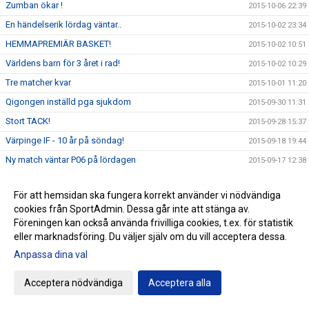
Zumban ökar !
2015-10-06 22:39
En händelserik lördag väntar..
2015-10-02 23:34
HEMMAPREMIÄR BASKET!
2015-10-02 10:51
Världens barn för 3 året i rad!
2015-10-02 10:29
Tre matcher kvar
2015-10-01 11:20
Qigongen inställd pga sjukdom
2015-09-30 11:31
Stort TACK!
2015-09-28 15:37
Värpinge IF - 10 år på söndag!
2015-09-18 19:44
Ny match väntar P06 på lördagen
2015-09-17 12:38
Nyttig kväll i Stångby
2015-09-16 12:58
För att hemsidan ska fungera korrekt använder vi nödvändiga
Qigong - inställd onsdag/lördag
2015-09-16 10:33
cookies från SportAdmin. Dessa går inte att stänga av.
En fantastisk insats!
2015-09-14 22:09
Föreningen kan också använda frivilliga cookies, t.ex. för statistik
eller marknadsföring. Du väljer själv om du vill acceptera dessa.
Fartfylld morgon
2015-09-12 12:25
Anpassa dina val
Nytt möte med GIF Nike på Fågelvallen
2015-09-11 16:50
Insamling av kläder lördag
2015-09-11 12:52
Acceptera nödvändiga
Acceptera alla
Jämnt i Dalby
2015-09-10 20:38