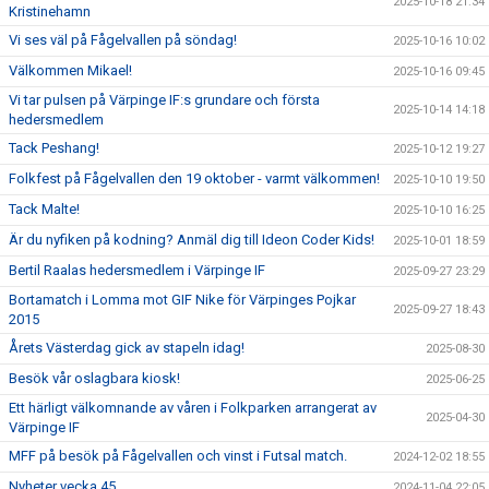
2025-10-18 21:34
Kristinehamn
Vi ses väl på Fågelvallen på söndag!
2025-10-16 10:02
Välkommen Mikael!
2025-10-16 09:45
Vi tar pulsen på Värpinge IF:s grundare och första
2025-10-14 14:18
hedersmedlem
Tack Peshang!
2025-10-12 19:27
Folkfest på Fågelvallen den 19 oktober - varmt välkommen!
2025-10-10 19:50
Tack Malte!
2025-10-10 16:25
Är du nyfiken på kodning? Anmäl dig till Ideon Coder Kids!
2025-10-01 18:59
Bertil Raalas hedersmedlem i Värpinge IF
2025-09-27 23:29
Bortamatch i Lomma mot GIF Nike för Värpinges Pojkar
2025-09-27 18:43
2015
Årets Västerdag gick av stapeln idag!
2025-08-30
Besök vår oslagbara kiosk!
2025-06-25
Ett härligt välkomnande av våren i Folkparken arrangerat av
2025-04-30
Värpinge IF
MFF på besök på Fågelvallen och vinst i Futsal match.
2024-12-02 18:55
Nyheter vecka 45
2024-11-04 22:05