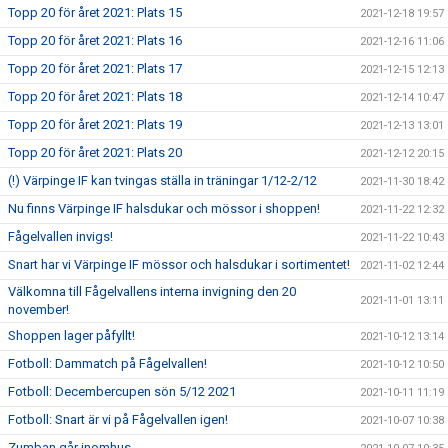
Topp 20 för året 2021: Plats 15
2021-12-18 19:57
Topp 20 för året 2021: Plats 16
2021-12-16 11:06
Topp 20 för året 2021: Plats 17
2021-12-15 12:13
Topp 20 för året 2021: Plats 18
2021-12-14 10:47
Topp 20 för året 2021: Plats 19
2021-12-13 13:01
Topp 20 för året 2021: Plats 20
2021-12-12 20:15
(!) Värpinge IF kan tvingas ställa in träningar 1/12-2/12
2021-11-30 18:42
Nu finns Värpinge IF halsdukar och mössor i shoppen!
2021-11-22 12:32
Fågelvallen invigs!
2021-11-22 10:43
Snart har vi Värpinge IF mössor och halsdukar i sortimentet!
2021-11-02 12:44
Välkomna till Fågelvallens interna invigning den 20
2021-11-01 13:11
november!
Shoppen lager påfyllt!
2021-10-12 13:14
Fotboll: Dammatch på Fågelvallen!
2021-10-12 10:50
Fotboll: Decembercupen sön 5/12 2021
2021-10-11 11:19
Fotboll: Snart är vi på Fågelvallen igen!
2021-10-07 10:38
Zumban går inomhus