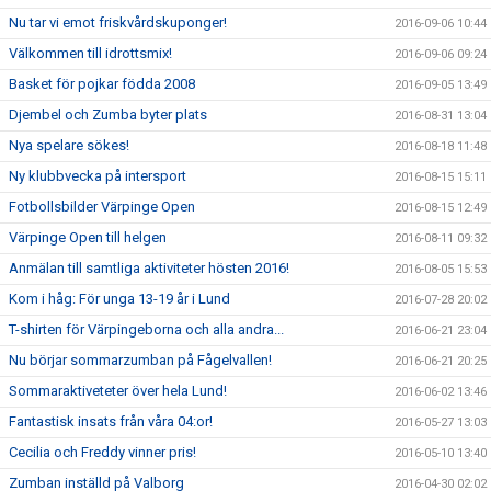
Nu tar vi emot friskvårdskuponger!
2016-09-06 10:44
Välkommen till idrottsmix!
2016-09-06 09:24
Basket för pojkar födda 2008
2016-09-05 13:49
Djembel och Zumba byter plats
2016-08-31 13:04
Nya spelare sökes!
2016-08-18 11:48
Ny klubbvecka på intersport
2016-08-15 15:11
Fotbollsbilder Värpinge Open
2016-08-15 12:49
Värpinge Open till helgen
2016-08-11 09:32
Anmälan till samtliga aktiviteter hösten 2016!
2016-08-05 15:53
Kom i håg: För unga 13-19 år i Lund
2016-07-28 20:02
T-shirten för Värpingeborna och alla andra...
2016-06-21 23:04
Nu börjar sommarzumban på Fågelvallen!
2016-06-21 20:25
Sommaraktiveteter över hela Lund!
2016-06-02 13:46
Fantastisk insats från våra 04:or!
2016-05-27 13:03
Cecilia och Freddy vinner pris!
2016-05-10 13:40
Zumban inställd på Valborg
2016-04-30 02:02