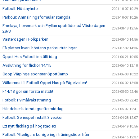
2021-10-07 10:35
Fotboll: Höstnyheter
2021-10-07 10:29
Parkour: Anmälningsformulär stängda
2021-10-07 10:26
Emelaya, Lovemark och Fryllan uppträder på Västerdagen
2021-08-18 12:56
28/8
Västerdagen i Folkparken
2021-08-10 14:56
Få platser kvar i höstens parkourträningar
2021-07-02 14:36
Öppet Hus Fotboll inställt idag
2021-06-21 10:55
Avslutning för flickor 14/15
2021-06-10 12:18
Coop Värpinge sponsrar SportCamp
2021-06-08 10:22
Välkomna till Fotboll Öppet Hus på Fågelvallen!
2021-06-02 13:58
F14/13 gör sin första match!
2021-05-30 22:46
Fotboll: P9 målvaktsträning
2021-05-30 22:42
Händelserik torsdagseftermiddag
2021-05-07 12:41
Fotboll: Seriespel inställt 3 veckor
2021-04-28 12:07
Ett nytt flicklag på högstadiet!
2021-04-19 10:56
Fotboll: Ytterligare korrigering i träningstider från
2021-04-16 12:37