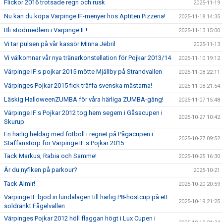
Flickor 2016 trotsade regn och rusk
2025-11-19
Nu kan du köpa Värpinge IF-menyer hos Aptiten Pizzeria!
2025-11-18 14:35
Bli stödmedlem i Värpinge IF!
2025-11-13 15:00
Vi tar pulsen på vår kassör Minna Jebril
2025-11-13
Vi välkomnar vår nya tränarkonstellation för Pojkar 2013/14
2025-11-10 19:12
Värpinge IF:s pojkar 2015 mötte Mjällby på Strandvallen
2025-11-08 22:11
Värpinges Pojkar 2015 fick träffa svenska mästarna!
2025-11-08 21:54
Läskig HalloweenZUMBA för våra härliga ZUMBA-gäng!
2025-11-07 15:48
Värpinge IF:s Pojkar 2012 tog hem segern i Gåsacupen i
2025-10-27 10:42
Skurup
En härlig heldag med fotboll i regnet på Pågacupen i
2025-10-27 09:52
Staffanstorp för Värpinge IF:s Pojkar 2015
Tack Markus, Rabia och Samme!
2025-10-25 16:30
Är du nyfiken på parkour?
2025-10-21
Tack Almir!
2025-10-20 20:59
Värpinge IF bjöd in lundalagen till härlig P8-höstcup på ett
2025-10-19 21:25
soldränkt Fågelvallen
Värpinges Pojkar 2012 höll flaggan högt i Lux Cupen i