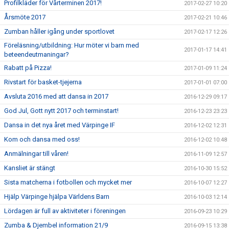
Profilkläder för Vårterminen 2017!
2017-02-27 10:20
Årsmöte 2017
2017-02-21 10:46
Zumban håller igång under sportlovet
2017-02-17 12:26
Föreläsning/utbildning: Hur möter vi barn med
2017-01-17 14:41
beteendeutmaningar?
Rabatt på Pizza!
2017-01-09 11:24
Rivstart för basket-tjejerna
2017-01-01 07:00
Avsluta 2016 med att dansa in 2017
2016-12-29 09:17
God Jul, Gott nytt 2017 och terminstart!
2016-12-23 23:23
Dansa in det nya året med Värpinge IF
2016-12-02 12:31
Kom och dansa med oss!
2016-12-02 10:48
Anmälningar till våren!
2016-11-09 12:57
Kansliet är stängt
2016-10-30 15:52
Sista matcherna i fotbollen och mycket mer
2016-10-07 12:27
Hjälp Värpinge hjälpa Världens Barn
2016-10-03 12:14
Lördagen är full av aktiviteter i föreningen
2016-09-23 10:29
Zumba & Djembel information 21/9
2016-09-15 13:38