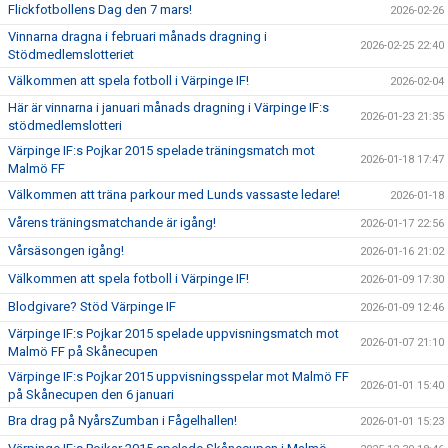
Flickfotbollens Dag den 7 mars!
2026-02-26
Vinnarna dragna i februari månads dragning i
2026-02-25 22:40
Stödmedlemslotteriet
Välkommen att spela fotboll i Värpinge IF!
2026-02-04
Här är vinnarna i januari månads dragning i Värpinge IF:s
2026-01-23 21:35
stödmedlemslotteri
Värpinge IF:s Pojkar 2015 spelade träningsmatch mot
2026-01-18 17:47
Malmö FF
Välkommen att träna parkour med Lunds vassaste ledare!
2026-01-18
Vårens träningsmatchande är igång!
2026-01-17 22:56
Vårsäsongen igång!
2026-01-16 21:02
Välkommen att spela fotboll i Värpinge IF!
2026-01-09 17:30
Blodgivare? Stöd Värpinge IF
2026-01-09 12:46
Värpinge IF:s Pojkar 2015 spelade uppvisningsmatch mot
2026-01-07 21:10
Malmö FF på Skånecupen
Värpinge IF:s Pojkar 2015 uppvisningsspelar mot Malmö FF
2026-01-01 15:40
på Skånecupen den 6 januari
Bra drag på NyårsZumban i Fågelhallen!
2026-01-01 15:23