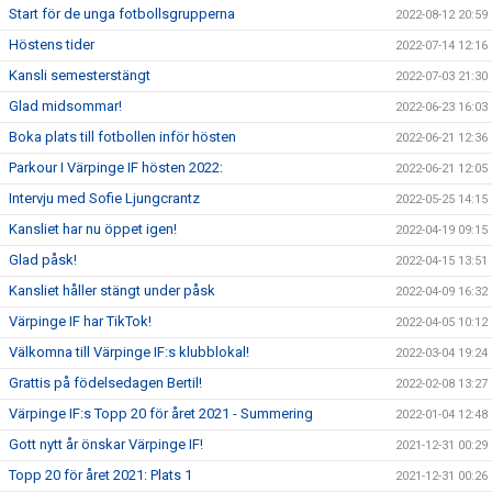
Start för de unga fotbollsgrupperna
2022-08-12 20:59
Höstens tider
2022-07-14 12:16
Kansli semesterstängt
2022-07-03 21:30
Glad midsommar!
2022-06-23 16:03
Boka plats till fotbollen inför hösten
2022-06-21 12:36
Parkour I Värpinge IF hösten 2022:
2022-06-21 12:05
Intervju med Sofie Ljungcrantz
2022-05-25 14:15
Kansliet har nu öppet igen!
2022-04-19 09:15
Glad påsk!
2022-04-15 13:51
Kansliet håller stängt under påsk
2022-04-09 16:32
Värpinge IF har TikTok!
2022-04-05 10:12
Välkomna till Värpinge IF:s klubblokal!
2022-03-04 19:24
Grattis på födelsedagen Bertil!
2022-02-08 13:27
Värpinge IF:s Topp 20 för året 2021 - Summering
2022-01-04 12:48
Gott nytt år önskar Värpinge IF!
2021-12-31 00:29
Topp 20 för året 2021: Plats 1
2021-12-31 00:26