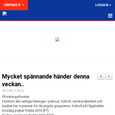
VÄRPINGE IF
LOGGA IN
HEM
NYHETER
MEDLEMSKAP
KONTAKT
FÖRENINGEN
Mycket spännande händer denna
<
>
KLUBBKOLLEKTION
veckan..
2017-04-17 23:16
På träningsfronten:
Förutom alla vanliga träningar i parkour, fotboll, zumba/djembel och
basket har vi premiär för de yngsta grupperna i fotboll på Fågelvallen:
torsdag pojkar födda 2010 (P7)