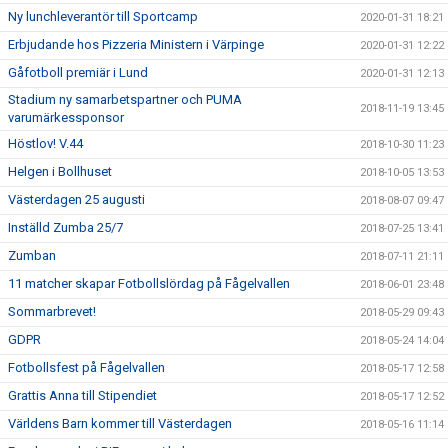
Ny lunchleverantör till Sportcamp
2020-01-31 18:21
Erbjudande hos Pizzeria Ministern i Värpinge
2020-01-31 12:22
Gåfotboll premiär i Lund
2020-01-31 12:13
Stadium ny samarbetspartner och PUMA
2018-11-19 13:45
varumärkessponsor
Höstlov! V.44
2018-10-30 11:23
Helgen i Bollhuset
2018-10-05 13:53
Västerdagen 25 augusti
2018-08-07 09:47
Inställd Zumba 25/7
2018-07-25 13:41
Zumban
2018-07-11 21:11
11 matcher skapar Fotbollslördag på Fågelvallen
2018-06-01 23:48
Sommarbrevet!
2018-05-29 09:43
GDPR
2018-05-24 14:04
Fotbollsfest på Fågelvallen
2018-05-17 12:58
Grattis Anna till Stipendiet
2018-05-17 12:52
Världens Barn kommer till Västerdagen
2018-05-16 11:14