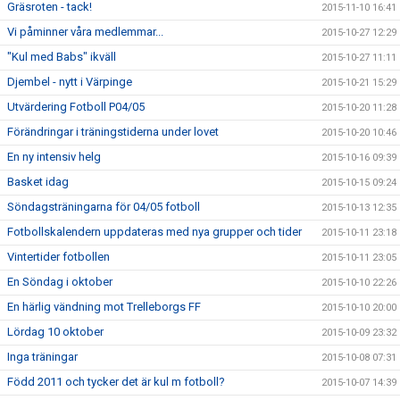
Gräsroten - tack!
2015-11-10 16:41
Vi påminner våra medlemmar...
2015-10-27 12:29
"Kul med Babs" ikväll
2015-10-27 11:11
Djembel - nytt i Värpinge
2015-10-21 15:29
Utvärdering Fotboll P04/05
2015-10-20 11:28
Förändringar i träningstiderna under lovet
2015-10-20 10:46
En ny intensiv helg
2015-10-16 09:39
Basket idag
2015-10-15 09:24
Söndagsträningarna för 04/05 fotboll
2015-10-13 12:35
Fotbollskalendern uppdateras med nya grupper och tider
2015-10-11 23:18
Vintertider fotbollen
2015-10-11 23:05
En Söndag i oktober
2015-10-10 22:26
En härlig vändning mot Trelleborgs FF
2015-10-10 20:00
Lördag 10 oktober
2015-10-09 23:32
Inga träningar
2015-10-08 07:31
Född 2011 och tycker det är kul m fotboll?
2015-10-07 14:39