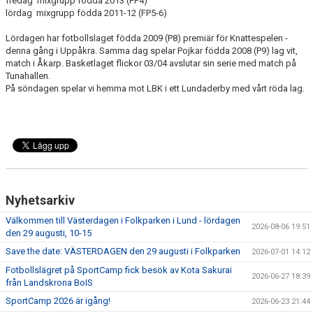
fredag mixgrupp födda 2013 (FP4)
lördag mixgrupp födda 2011-12 (FP5-6)
Lördagen har fotbollslaget födda 2009 (P8) premiär för Knattespelen -
denna gång i Uppåkra. Samma dag spelar Pojkar födda 2008 (P9) lag vit,
match i Åkarp. Basketlaget flickor 03/04 avslutar sin serie med match på
Tunahallen.
På söndagen spelar vi hemma mot LBK i ett Lundaderby med vårt röda lag.
Nyhetsarkiv
Välkommen till Västerdagen i Folkparken i Lund - lördagen
2026-08-06 19:51
den 29 augusti, 10-15
Save the date: VÄSTERDAGEN den 29 augusti i Folkparken
2026-07-01 14:12
Fotbollslägret på SportCamp fick besök av Kota Sakurai
2026-06-27 18:39
från Landskrona BoIS
SportCamp 2026 är igång!
2026-06-23 21:44