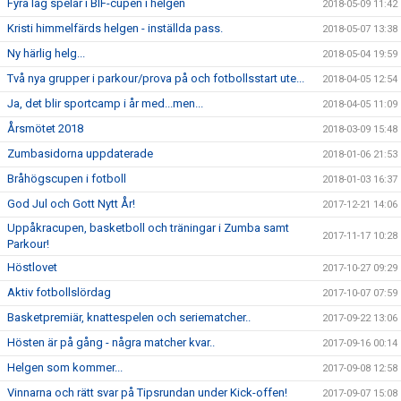
Fyra lag spelar i BIF-cupen i helgen
2018-05-09 11:42
Kristi himmelfärds helgen - inställda pass.
2018-05-07 13:38
Ny härlig helg...
2018-05-04 19:59
Två nya grupper i parkour/prova på och fotbollsstart ute...
2018-04-05 12:54
Ja, det blir sportcamp i år med...men...
2018-04-05 11:09
Årsmötet 2018
2018-03-09 15:48
Zumbasidorna uppdaterade
2018-01-06 21:53
Bråhögscupen i fotboll
2018-01-03 16:37
God Jul och Gott Nytt År!
2017-12-21 14:06
Uppåkracupen, basketboll och träningar i Zumba samt
2017-11-17 10:28
Parkour!
Höstlovet
2017-10-27 09:29
Aktiv fotbollslördag
2017-10-07 07:59
Basketpremiär, knattespelen och seriematcher..
2017-09-22 13:06
Hösten är på gång - några matcher kvar..
2017-09-16 00:14
Helgen som kommer...
2017-09-08 12:58
Vinnarna och rätt svar på Tipsrundan under Kick-offen!
2017-09-07 15:08