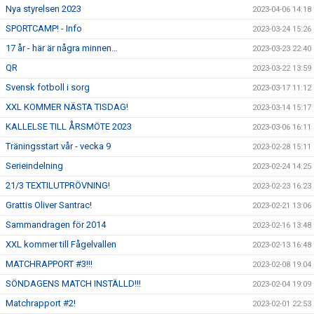
Nya styrelsen 2023
2023-04-06 14:18
SPORTCAMP! - Info
2023-03-24 15:26
17 år - här är några minnen…
2023-03-23 22:40
QR
2023-03-22 13:59
Svensk fotboll i sorg
2023-03-17 11:12
XXL KOMMER NÄSTA TISDAG!
2023-03-14 15:17
KALLELSE TILL ÅRSMÖTE 2023
2023-03-06 16:11
Träningsstart vår - vecka 9
2023-02-28 15:11
Serieindelning
2023-02-24 14:25
21/3 TEXTILUTPRÖVNING!
2023-02-23 16:23
Grattis Oliver Santrac!
2023-02-21 13:06
Sammandragen för 2014
2023-02-16 13:48
XXL kommer till Fågelvallen
2023-02-13 16:48
MATCHRAPPORT #3!!!
2023-02-08 19:04
SÖNDAGENS MATCH INSTÄLLD!!!
2023-02-04 19:09
Matchrapport #2!
2023-02-01 22:53