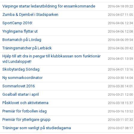
Värpinge startar ledarutbildning för ensamkommande
2016-04-18 09:22
Zumba & Djembel i Stadsparken
2016-04-07 11:05
SportCamp 2016!
2016-04-06 12:34
Ynglingarna flyttar ut
2016-04-06 12:08
Bortamatch på Lördag
2016-04-06 09:54
Träningsmatcher på Lerbäck
2016-04-06 09:42
Hjälp till att dra in pengar till klubbkassan som funktionär
2016-04-01 13:59
vid Lundaloppet!
Skobytardag Söndag
2016-04-01 13:16
Ny sommarkoordinator
2016-03-30 14:04
Sommarlovet 2016
2016-03-30 14:01
Goalball startar i april
2016-03-21 12:00
Påsklovet och aktiviteterna
2016-03-18 15:37
Premiär för fotbollen idag
2016-03-16 13:52
Premiär för ytterligare grupp
2016-03-11 07:32
Träningar som vanligt på studiedagarna
2016-03-07 08:17