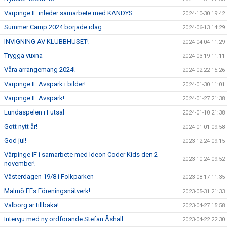
Värpinge IF inleder samarbete med KANDYS
2024-10-30 19:42
Summer Camp 2024 började idag.
2024-06-13 14:29
INVIGNING AV KLUBBHUSET!
2024-04-04 11:29
Trygga vuxna
2024-03-19 11:11
Våra arrangemang 2024!
2024-02-22 15:26
Värpinge IF Avspark i bilder!
2024-01-30 11:01
Värpinge IF Avspark!
2024-01-27 21:38
Lundaspelen i Futsal
2024-01-10 21:38
Gott nytt år!
2024-01-01 09:58
God jul!
2023-12-24 09:15
Värpinge IF i samarbete med Ideon Coder Kids den 2
2023-10-24 09:52
november!
Västerdagen 19/8 i Folkparken
2023-08-17 11:35
Malmö FFs Föreningsnätverk!
2023-05-31 21:33
Valborg är tillbaka!
2023-04-27 15:58
Intervju med ny ordförande Stefan Åshäll
2023-04-22 22:30