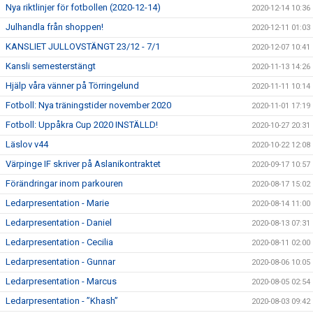
Nya riktlinjer för fotbollen (2020-12-14)
2020-12-14 10:36
Julhandla från shoppen!
2020-12-11 01:03
KANSLIET JULLOVSTÄNGT 23/12 - 7/1
2020-12-07 10:41
Kansli semesterstängt
2020-11-13 14:26
Hjälp våra vänner på Törringelund
2020-11-11 10:14
Fotboll: Nya träningstider november 2020
2020-11-01 17:19
Fotboll: Uppåkra Cup 2020 INSTÄLLD!
2020-10-27 20:31
Läslov v44
2020-10-22 12:08
Värpinge IF skriver på Aslanikontraktet
2020-09-17 10:57
Förändringar inom parkouren
2020-08-17 15:02
Ledarpresentation - Marie
2020-08-14 11:00
Ledarpresentation - Daniel
2020-08-13 07:31
Ledarpresentation - Cecilia
2020-08-11 02:00
Ledarpresentation - Gunnar
2020-08-06 10:05
Ledarpresentation - Marcus
2020-08-05 02:54
Ledarpresentation - ”Khash”
2020-08-03 09:42