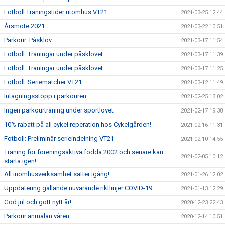
Fotboll Träningstider utomhus VT21
2021-03-25 12:44
Årsmöte 2021
2021-03-22 10:51
Parkour: Påsklov
2021-03-17 11:54
Fotboll: Träningar under påsklovet
2021-03-17 11:39
Fotboll: Träningar under påsklovet
2021-03-17 11:25
Fotboll: Seriematcher VT21
2021-03-12 11:49
Intagningsstopp i parkouren
2021-02-25 13:02
Ingen parkourträning under sportlovet
2021-02-17 19:38
10% rabatt på all cykel reperation hos Cykelgården!
2021-02-16 11:31
Fotboll: Preliminär serieindelning VT21
2021-02-10 14:55
Träning för föreningsaktiva födda 2002 och senare kan
2021-02-05 10:12
starta igen!
All inomhusverksamhet sätter igång!
2021-01-26 12:02
Uppdatering gällande nuvarande riktlinjer COVID-19
2021-01-13 12:29
God jul och gott nytt år!
2020-12-23 22:43
Parkour anmälan våren
2020-12-14 10:51