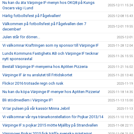
Nu kan du äta Värpinge IF-menyn hos OKQ8 på Kungs
2025-12-11 15:24
Oscars väg i Lund
Härlig fotbollsfest på Fågelvallen!
2025-12-08 15:43
Välkommen på fotbollsfest på Fågelvallen den 7
2025-12-01 19:55
december!
Julen står för dörren...
2025-12-01
Vi välkomnar Kraftringen som ny sponsor till Värpinge IF
2025-11-28 12:04
Lunds Kommuns Fastighets AB och Värpinge IF tecknar
2025-11-26 15:55
nytt sponsoravtal
Beställ Värpinge IF-menyerna hos Aptiten Pizzeria
2025-11-21 16:02
Värpinge IF är nu anslutet till Fritidskortet
2025-11-20 13:40
Flickor 2016 trotsade regn och rusk
2025-11-19
Nu kan du köpa Värpinge IF-menyer hos Aptiten Pizzeria!
2025-11-18 14:35
Bli stödmedlem i Värpinge IF!
2025-11-13 15:00
Vi tar pulsen på vår kassör Minna Jebril
2025-11-13
Vi välkomnar vår nya tränarkonstellation för Pojkar 2013/14
2025-11-10 19:12
Värpinge IF:s pojkar 2015 mötte Mjällby på Strandvallen
2025-11-08 22:11
Värpinges Pojkar 2015 fick träffa svenska mästarna!
2025-11-08 21:54