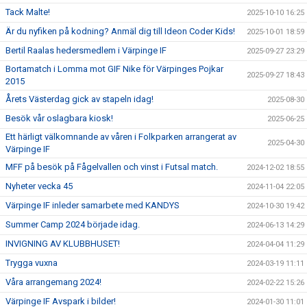
Tack Malte!
2025-10-10 16:25
Är du nyfiken på kodning? Anmäl dig till Ideon Coder Kids!
2025-10-01 18:59
Bertil Raalas hedersmedlem i Värpinge IF
2025-09-27 23:29
Bortamatch i Lomma mot GIF Nike för Värpinges Pojkar
2025-09-27 18:43
2015
Årets Västerdag gick av stapeln idag!
2025-08-30
Besök vår oslagbara kiosk!
2025-06-25
Ett härligt välkomnande av våren i Folkparken arrangerat av
2025-04-30
Värpinge IF
MFF på besök på Fågelvallen och vinst i Futsal match.
2024-12-02 18:55
Nyheter vecka 45
2024-11-04 22:05
Värpinge IF inleder samarbete med KANDYS
2024-10-30 19:42
Summer Camp 2024 började idag.
2024-06-13 14:29
INVIGNING AV KLUBBHUSET!
2024-04-04 11:29
Trygga vuxna
2024-03-19 11:11
Våra arrangemang 2024!
2024-02-22 15:26
Värpinge IF Avspark i bilder!
2024-01-30 11:01