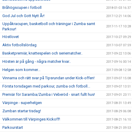
Bråhögscupen i fotboll
2018-01-03 16:37
God Jul och Gott Nytt År!
2017-12-21 14:06
Uppåkracupen, basketboll och träningar i Zumba samt
2017-11-17 10:28
Parkour!
Höstlovet
2017-10-27 09:29
Aktiv fotbollslördag
2017-10-07 07:59
Basketpremiär, knattespelen och seriematcher..
2017-09-22 13:06
Hösten är på gång - några matcher kvar..
2017-09-16 00:14
Helgen som kommer...
2017-09-08 12:58
Vinnarna och rätt svar på Tipsrundan under Kick-offen!
2017-09-07 15:08
Första torsdagen med parkour, zumba och fotboll...
2017-09-07 13:51
Premiär för Saramba/Zumba i Veberöd - snart fullt hus!
2017-09-01 23:11
Värpinge - superhelgen
2017-08-31 13:49
Zumban startar tisdag!
2017-08-29 06:08
Välkommen till Värpinges Kickoff!
2017-08-21 16:10
Parkourstart
2017-08-21 09:53