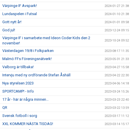
Värpinge IF Avspark!
2024-01-27 21:38
Lundaspelen i Futsal
2024-01-10 21:38
Gott nytt år!
2024-01-01 09:58
God jul!
2023-12-24 09:15
Värpinge IF i samarbete med Ideon Coder Kids den 2
2023-10-24 09:52
november!
Västerdagen 19/8 i Folkparken
2023-08-17 11:35
Malmö FFs Föreningsnätverk!
2023-05-31 21:33
Valborg är tillbaka!
2023-04-27 15:58
Intervju med ny ordförande Stefan Åshäll
2023-04-22 22:30
Nya styrelsen 2023
2023-04-06 14:18
SPORTCAMP! - Info
2023-03-24 15:26
17 år - här är några minnen…
2023-03-23 22:40
QR
2023-03-22 13:59
Svensk fotboll i sorg
2023-03-17 11:12
XXL KOMMER NÄSTA TISDAG!
2023-03-14 15:17