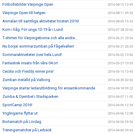
Fotbollsbilder Värpinge Open
2016-08-15 12:49
Värpinge Open till helgen
2016-08-11 09:32
Anmälan till samtliga aktiviteter hösten 2016!
2016-08-05 15:53
Kom i håg: För unga 13-19 år i Lund
2016-07-28 20:02
T-shirten för Värpingeborna och alla andra...
2016-06-21 23:04
Nu börjar sommarzumban på Fågelvallen!
2016-06-21 20:25
Sommaraktiveteter över hela Lund!
2016-06-02 13:46
Fantastisk insats från våra 04:or!
2016-05-27 13:03
Cecilia och Freddy vinner pris!
2016-05-10 13:40
Zumban inställd på Valborg
2016-04-30 02:02
Värpinge startar ledarutbildning för ensamkommande
2016-04-18 09:22
Zumba & Djembel i Stadsparken
2016-04-07 11:05
SportCamp 2016!
2016-04-06 12:34
Ynglingarna flyttar ut
2016-04-06 12:08
Bortamatch på Lördag
2016-04-06 09:54
Träningsmatcher på Lerbäck
2016-04-06 09:42