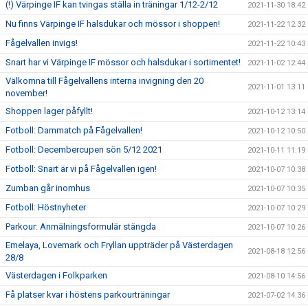
(!) Värpinge IF kan tvingas ställa in träningar 1/12-2/12
2021-11-30 18:42
Nu finns Värpinge IF halsdukar och mössor i shoppen!
2021-11-22 12:32
Fågelvallen invigs!
2021-11-22 10:43
Snart har vi Värpinge IF mössor och halsdukar i sortimentet!
2021-11-02 12:44
Välkomna till Fågelvallens interna invigning den 20
2021-11-01 13:11
november!
Shoppen lager påfyllt!
2021-10-12 13:14
Fotboll: Dammatch på Fågelvallen!
2021-10-12 10:50
Fotboll: Decembercupen sön 5/12 2021
2021-10-11 11:19
Fotboll: Snart är vi på Fågelvallen igen!
2021-10-07 10:38
Zumban går inomhus
2021-10-07 10:35
Fotboll: Höstnyheter
2021-10-07 10:29
Parkour: Anmälningsformulär stängda
2021-10-07 10:26
Emelaya, Lovemark och Fryllan uppträder på Västerdagen
2021-08-18 12:56
28/8
Västerdagen i Folkparken
2021-08-10 14:56
Få platser kvar i höstens parkourträningar
2021-07-02 14:36