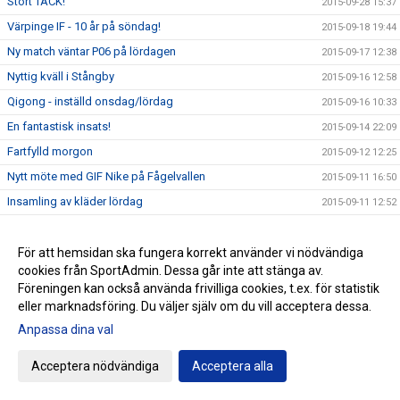
Stort TACK!
2015-09-28 15:37
Värpinge IF - 10 år på söndag!
2015-09-18 19:44
Ny match väntar P06 på lördagen
2015-09-17 12:38
Nyttig kväll i Stångby
2015-09-16 12:58
Qigong - inställd onsdag/lördag
2015-09-16 10:33
En fantastisk insats!
2015-09-14 22:09
Fartfylld morgon
2015-09-12 12:25
Nytt möte med GIF Nike på Fågelvallen
2015-09-11 16:50
Insamling av kläder lördag
2015-09-11 12:52
Jämnt i Dalby
2015-09-10 20:38
Händelserik premiärkväll
För att hemsidan ska fungera korrekt använder vi nödvändiga
2015-09-08 20:43
cookies från SportAdmin. Dessa går inte att stänga av.
ZumbaMarathon på Fågelskolans matsal - lördag
2015-09-07 10:02
Föreningen kan också använda frivilliga cookies, t.ex. för statistik
Parkouranmälan Öppen igen!
2015-09-02 11:45
eller marknadsföring. Du väljer själv om du vill acceptera dessa.
Klubbvecka på Intersport 31 augusti - 6 september
2015-08-23 22:12
Anpassa dina val
Basketens kalender för flickor 02-04 uppdaterad
2015-08-23 21:38
Acceptera nödvändiga
Acceptera alla
Basket för 07-09 startar i september
2015-08-23 08:07