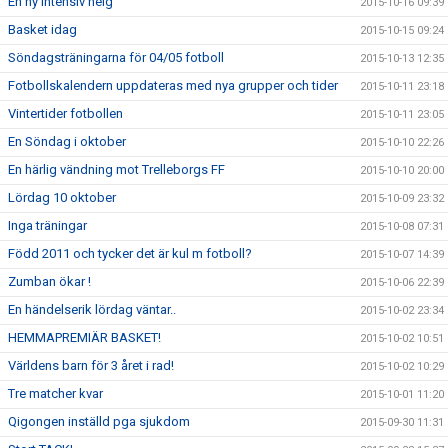
En ny intensiv helg
2015-10-16 09:39
Basket idag
2015-10-15 09:24
Söndagsträningarna för 04/05 fotboll
2015-10-13 12:35
Fotbollskalendern uppdateras med nya grupper och tider
2015-10-11 23:18
Vintertider fotbollen
2015-10-11 23:05
En Söndag i oktober
2015-10-10 22:26
En härlig vändning mot Trelleborgs FF
2015-10-10 20:00
Lördag 10 oktober
2015-10-09 23:32
Inga träningar
2015-10-08 07:31
Född 2011 och tycker det är kul m fotboll?
2015-10-07 14:39
Zumban ökar !
2015-10-06 22:39
En händelserik lördag väntar..
2015-10-02 23:34
HEMMAPREMIÄR BASKET!
2015-10-02 10:51
Världens barn för 3 året i rad!
2015-10-02 10:29
Tre matcher kvar
2015-10-01 11:20
Qigongen inställd pga sjukdom
2015-09-30 11:31