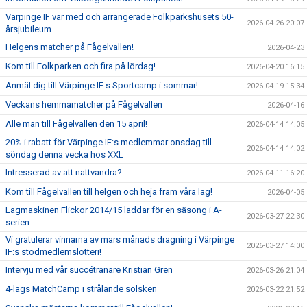
Värpinge IF var med och arrangerade Folkparkshusets 50-
2026-04-26 20:07
årsjubileum
Helgens matcher på Fågelvallen!
2026-04-23
Kom till Folkparken och fira på lördag!
2026-04-20 16:15
Anmäl dig till Värpinge IF:s Sportcamp i sommar!
2026-04-19 15:34
Veckans hemmamatcher på Fågelvallen
2026-04-16
Alle man till Fågelvallen den 15 april!
2026-04-14 14:05
20% i rabatt för Värpinge IF:s medlemmar onsdag till
2026-04-14 14:02
söndag denna vecka hos XXL
Intresserad av att nattvandra?
2026-04-11 16:20
Kom till Fågelvallen till helgen och heja fram våra lag!
2026-04-05
Lagmaskinen Flickor 2014/15 laddar för en säsong i A-
2026-03-27 22:30
serien
Vi gratulerar vinnarna av mars månads dragning i Värpinge
2026-03-27 14:00
IF:s stödmedlemslotteri!
Intervju med vår succétränare Kristian Gren
2026-03-26 21:04
4-lags MatchCamp i strålande solsken
2026-03-22 21:52