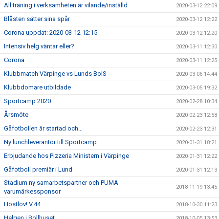
All träning i verksamheten är vilande/inställd
2020-03-12 22:09
Blåsten sätter sina spår
2020-03-12 12:22
Corona uppdat: 2020-03-12 12:15
2020-03-12 12:20
Intensiv helg väntar eller?
2020-03-11 12:30
Corona
2020-03-11 12:25
Klubbmatch Värpinge vs Lunds BoIS
2020-03-06 14:44
Klubbdomare utbildade
2020-03-05 19:32
Sportcamp 2020
2020-02-28 10:34
Årsmöte
2020-02-23 12:58
Gåfotbollen är startad och...
2020-02-23 12:31
Ny lunchleverantör till Sportcamp
2020-01-31 18:21
Erbjudande hos Pizzeria Ministern i Värpinge
2020-01-31 12:22
Gåfotboll premiär i Lund
2020-01-31 12:13
Stadium ny samarbetspartner och PUMA
2018-11-19 13:45
varumärkessponsor
Höstlov! V.44
2018-10-30 11:23
Helgen i Bollhuset
2018-10-05 13:53