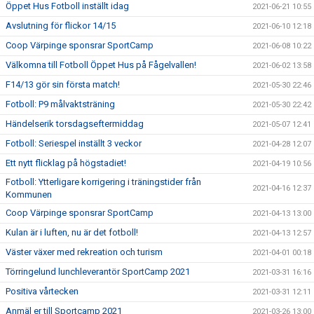
Öppet Hus Fotboll inställt idag
2021-06-21 10:55
Avslutning för flickor 14/15
2021-06-10 12:18
Coop Värpinge sponsrar SportCamp
2021-06-08 10:22
Välkomna till Fotboll Öppet Hus på Fågelvallen!
2021-06-02 13:58
F14/13 gör sin första match!
2021-05-30 22:46
Fotboll: P9 målvaktsträning
2021-05-30 22:42
Händelserik torsdagseftermiddag
2021-05-07 12:41
Fotboll: Seriespel inställt 3 veckor
2021-04-28 12:07
Ett nytt flicklag på högstadiet!
2021-04-19 10:56
Fotboll: Ytterligare korrigering i träningstider från
2021-04-16 12:37
Kommunen
Coop Värpinge sponsrar SportCamp
2021-04-13 13:00
Kulan är i luften, nu är det fotboll!
2021-04-13 12:57
Väster växer med rekreation och turism
2021-04-01 00:18
Törringelund lunchleverantör SportCamp 2021
2021-03-31 16:16
Positiva vårtecken
2021-03-31 12:11
Anmäl er till Sportcamp 2021
2021-03-26 13:00