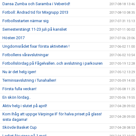
Dansa Zumba och Saramba i Veberöd!
2017-08-18 13:46
Fotboll: Ändrad tid för Mixgrupp 2013
2017-08-10 08:35
Fotbollsstarten närmar sig
2017-07-31 15:13
Semesterstängt 11-23 juli på kansliet
2017-07-11 00:02
Hösten 2017
2017-07-06 23:06
Ungdomsrådet fixar första aktiviteten !
2017-06-02 11:00
Fotbollens våravslutningar
2017-06-02 10:54
Fotbollslördag på Fågelvallen..och avslutning i parkouren
2017-05-19 12:28
Nu är det helg igen!
2017-05-12 13:29
Terminsavslutning i Tunahallen!
2017-05-09 14:00
Första fulla veckan!
2017-05-08 11:25
En skön lördag..
2017-05-06 19:55
Aktiv helg i slutet på april!
2017-04-28 09:02
Kom Ihåg att uppge Värpinge IF för halva priset på glass!
2017-04-28 09:00
sista dagarna!
Skövde Basket Cup
2017-04-28 08:53
Ledigt för vissa på 1 maj!