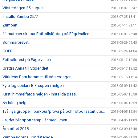
Västerdagen 25 augusti
2018-08-07 09:47
Inställd Zumba 25/7
2018-07-25 13:41
Zumban
2018-07-11 21:11
11 matcher skapar Fotbollslördag på Fågelvallen
2018-06-01 23:48
Sommarbrevet!
2018-05-29 09:43
GDPR
2018-05-24 14:04
Fotbollsfest på Fågelvallen
2018-05-17 12:58
Grattis Anna till Stipendiet
2018-05-17 12:52
Världens Barn kommer till Västerdagen
2018-05-16 11:14
Fyra lag spelar i BIF-cupen i helgen
2018-05-09 11:42
Kristi himmelfärds helgen - inställda pass.
2018-05-07 13:38
Ny härlig helg...
2018-05-04 19:59
Två nya grupper i parkour/prova på och fotbollsstart ute...
2018-04-05 12:54
Ja, det blir sportcamp i år med...men...
2018-04-05 11:09
Årsmötet 2018
2018-03-09 15:48
Zumbasidorna uppdaterade
2018-01-06 21:53