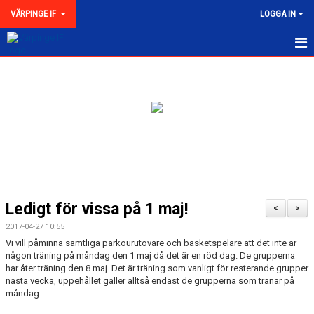
VÄRPINGE IF
LOGGA IN
HEM
NYHETER
MEDLEMSKAP
KONTAKT
FÖRENINGEN
Ledigt för vissa på 1 maj!
<
>
KLUBBKOLLEKTION
2017-04-27 10:55
Vi vill påminna samtliga parkourutövare och basketspelare att det inte är
någon träning på måndag den 1 maj då det är en röd dag. De grupperna
har åter träning den 8 maj. Det är träning som vanligt för resterande grupper
nästa vecka, uppehållet gäller alltså endast de grupperna som tränar på
måndag.