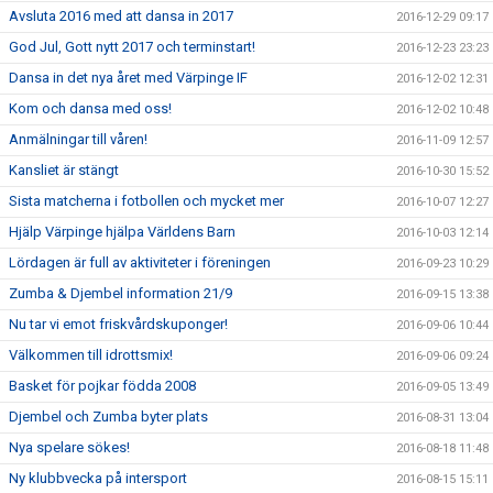
Avsluta 2016 med att dansa in 2017
2016-12-29 09:17
God Jul, Gott nytt 2017 och terminstart!
2016-12-23 23:23
Dansa in det nya året med Värpinge IF
2016-12-02 12:31
Kom och dansa med oss!
2016-12-02 10:48
Anmälningar till våren!
2016-11-09 12:57
Kansliet är stängt
2016-10-30 15:52
Sista matcherna i fotbollen och mycket mer
2016-10-07 12:27
Hjälp Värpinge hjälpa Världens Barn
2016-10-03 12:14
Lördagen är full av aktiviteter i föreningen
2016-09-23 10:29
Zumba & Djembel information 21/9
2016-09-15 13:38
Nu tar vi emot friskvårdskuponger!
2016-09-06 10:44
Välkommen till idrottsmix!
2016-09-06 09:24
Basket för pojkar födda 2008
2016-09-05 13:49
Djembel och Zumba byter plats
2016-08-31 13:04
Nya spelare sökes!
2016-08-18 11:48
Ny klubbvecka på intersport
2016-08-15 15:11