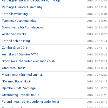
Värpinge IF söker unga voluntärer/frivilliga
2015-12-17 12:52
Värpinge IF möter Hammarby
2015-12-15 12:53
Fotbollsavslutning!
2015-12-15 12:34
Terminsavlustningar idag!
2015-12-15 10:09
Spelschema för Romelecupen
2015-12-14 12:57
Avslutningsvecka
2015-12-12 10:29
Fotboll och boxning
2015-12-07 11:41
Zumba våren 2016
2015-12-07 11:15
Anmäl er till Djembel VT16
2015-12-03 10:23
Stöd Prova På-fonden eller ansök själv...
2015-11-17 10:14
Gräsroten - tack!
2015-11-10 16:41
Vi påminner våra medlemmar...
2015-10-27 12:29
"Kul med Babs" ikväll
2015-10-27 11:11
Djembel - nytt i Värpinge
2015-10-21 15:29
Utvärdering Fotboll P04/05
2015-10-20 11:28
Förändringar i träningstiderna under lovet
2015-10-20 10:46