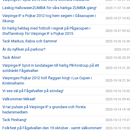
Läskig HalloweenZUMBA för våra härliga ZUMBA-gäng!
2025-11-07 15:48
Värpinge IF:s Pojkar 2012 tog hem segern i Gåsacupen i
2025-10-27 10:42
Skurup
En härlig heldag med fotboll i regnet på Pågacupen i
2025-10-27 09:52
Staffanstorp för Värpinge IF:s Pojkar 2015
Tack Markus, Rabia och Samme!
2025-10-25 16:30
Är du nyfiken på parkour?
2025-10-21
Tack Almir!
2025-10-20 20:59
Värpinge IF bjöd in lundalagen till härlig P8-höstcup på ett
2025-10-19 21:25
soldränkt Fågelvallen
Värpinges Pojkar 2012 höll flaggan högt i Lux Cupen i
2025-10-18 21:34
Kristinehamn
Vi ses väl på Fågelvallen på söndag!
2025-10-16 10:02
Välkommen Mikael!
2025-10-16 09:45
Vi tar pulsen på Värpinge IF:s grundare och första
2025-10-14 14:18
hedersmedlem
Tack Peshang!
2025-10-12 19:27
Folkfest på Fågelvallen den 19 oktober - varmt välkommen!
2025-10-10 19:50