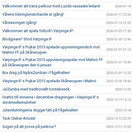
Välkommen att träna parkour med Lunds vassaste ledare!
2026-01-18
Vårens träningsmatchande är igång!
2026-01-17 22:56
Vårsäsongen igång!
2026-01-16 21:02
Välkommen att spela fotboll i Värpinge IF!
2026-01-09 17:30
Blodgivare? Stöd Värpinge IF
2026-01-09 12:46
Värpinge IF:s Pojkar 2015 spelade uppvisningsmatch mot
2026-01-07 21:10
Malmö FF på Skånecupen
Värpinge IF:s Pojkar 2015 uppvisningsspelar mot Malmö FF
2026-01-01 15:40
på Skånecupen den 6 januari
Bra drag på NyårsZumban i Fågelhallen!
2026-01-01 15:23
Värpinge IF:s Pojkar 2015 spelade Skånecupen i Malmö
2025-12-30 18:46
JulZumba med traditionellt tomtebesök
2025-12-29
Grattis till vinnarna i december-dragningen i Värpinge IF:s
2025-12-19 12:12
stödmedlemslotteri
Julavslutningarna duggar tätt på Fågelvallen!
2025-12-18
Tack Cleber Arruda!
2025-12-12 22:39
Sugen på att prova på parkour?
2025-12-12 10:05