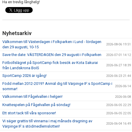
Ha en trevlig långhelg!
Nyhetsarkiv
Välkommen till Västerdagen i Folkparken i Lund - lördagen
2026-08-06 19:51
den 29 augusti, 10-15
Save the date: VÄSTERDAGEN den 29 augusti i Folkparken
2026-07-01 14:12
Fotbollslägret på SportCamp fick besök av Kota Sakurai
2026-06-27 18:39
från Landskrona BoIS
SportCamp 2026 är igång!
2026-06-23 21:44
Född mellan 2012-2019? Anmäl dig till Värpinge IF:s SportCamp i
2026-06-14
sommar!
Välkommen till Fågelvallen i helgen!
2026-06-08
Knattespelen på Fågelvallen på söndag!
2026-06-05 22:29
Ett stort tack till våra sponsorer!
2026-06-05 22:05
Vi säger grattis till vinnarna i maj månads dragning av
2026-06-04 16:49
Värpinge IF:s stödmedlemslotteri!