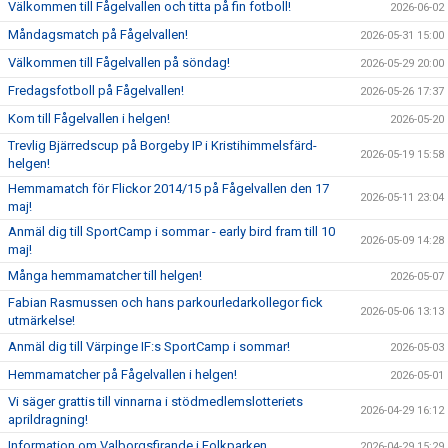
Välkommen till Fågelvallen och titta på fin fotboll!
2026-06-02
Måndagsmatch på Fågelvallen!
2026-05-31 15:00
Välkommen till Fågelvallen på söndag!
2026-05-29 20:00
Fredagsfotboll på Fågelvallen!
2026-05-26 17:37
Kom till Fågelvallen i helgen!
2026-05-20
Trevlig Bjärredscup på Borgeby IP i Kristihimmelsfärd-
2026-05-19 15:58
helgen!
Hemmamatch för Flickor 2014/15 på Fågelvallen den 17
2026-05-11 23:04
maj!
Anmäl dig till SportCamp i sommar - early bird fram till 10
2026-05-09 14:28
maj!
Många hemmamatcher till helgen!
2026-05-07
Fabian Rasmussen och hans parkourledarkollegor fick
2026-05-06 13:13
utmärkelse!
Anmäl dig till Värpinge IF:s SportCamp i sommar!
2026-05-03
Hemmamatcher på Fågelvallen i helgen!
2026-05-01
Vi säger grattis till vinnarna i stödmedlemslotteriets
2026-04-29 16:12
aprildragning!
Information om Valborgsfirande i Folkparken
2026-04-29 15:29