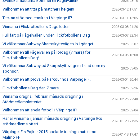
Svenska mästarna kommer till Fågelvallen!
2026-03-16
Välkommen att titta på matcher i helgen!
2026-03-12 17:51
Teckna stödmedlemskap i Värpinge IF!
2026-03-11 13:05
Vinnarna i Flickfotbollens Dags lotteri
2026-03-08 21:26
Full fart på Fågelvallen under Flickfotbollens Dag
2026-03-07 22:34
Vi välkomnar Subway Skarpskyttevägen in i gänget
2026-03-07
Välkommen till Fågelvallen på lördag (7 mars) för
2026-03-05 16:00
Flickfotbollens Dag!
Vi välkomnar Subway på Skarpskyttevägen i Lund som ny
2026-03-05
sponsor!
Välkommen att prova på Parkour hos Värpinge IF!
2026-03-04 20:44
Flickfotbollens Dag den 7 mars!
2026-02-26
Vinnarna dragna i februari månads dragning i
2026-02-25 22:40
Stödmedlemslotteriet
Välkommen att spela fotboll i Värpinge IF!
2026-02-04
Här är vinnarna i januari månads dragning i Värpinge IF:s
2026-01-23 21:35
stödmedlemslotteri
Värpinge IF:s Pojkar 2015 spelade träningsmatch mot
2026-01-18 17:47
Malmö FF