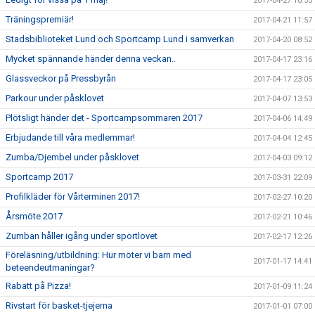
2017-04-27 10:55
Träningspremiär!
2017-04-21 11:57
Stadsbiblioteket Lund och Sportcamp Lund i samverkan
2017-04-20 08:52
Mycket spännande händer denna veckan..
2017-04-17 23:16
Glassveckor på Pressbyrån
2017-04-17 23:05
Parkour under påsklovet
2017-04-07 13:53
Plötsligt händer det - Sportcampsommaren 2017
2017-04-06 14:49
Erbjudande till våra medlemmar!
2017-04-04 12:45
Zumba/Djembel under påsklovet
2017-04-03 09:12
Sportcamp 2017
2017-03-31 22:09
Profilkläder för Vårterminen 2017!
2017-02-27 10:20
Årsmöte 2017
2017-02-21 10:46
Zumban håller igång under sportlovet
2017-02-17 12:26
Föreläsning/utbildning: Hur möter vi barn med
2017-01-17 14:41
beteendeutmaningar?
Rabatt på Pizza!
2017-01-09 11:24
Rivstart för basket-tjejerna
2017-01-01 07:00