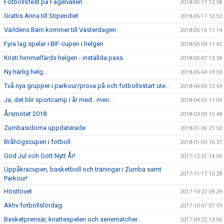
Fotbollsfest på Fågelvallen
2018-05-17 12:58
Grattis Anna till Stipendiet
2018-05-17 12:52
Världens Barn kommer till Västerdagen
2018-05-16 11:14
Fyra lag spelar i BIF-cupen i helgen
2018-05-09 11:42
Kristi himmelfärds helgen - inställda pass.
2018-05-07 13:38
Ny härlig helg...
2018-05-04 19:59
Två nya grupper i parkour/prova på och fotbollsstart ute...
2018-04-05 12:54
Ja, det blir sportcamp i år med...men...
2018-04-05 11:09
Årsmötet 2018
2018-03-09 15:48
Zumbasidorna uppdaterade
2018-01-06 21:53
Bråhögscupen i fotboll
2018-01-03 16:37
God Jul och Gott Nytt År!
2017-12-21 14:06
Uppåkracupen, basketboll och träningar i Zumba samt
2017-11-17 10:28
Parkour!
Höstlovet
2017-10-27 09:29
Aktiv fotbollslördag
2017-10-07 07:59
Basketpremiär, knattespelen och seriematcher..
2017-09-22 13:06