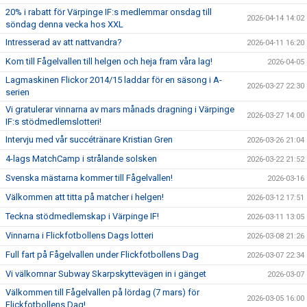
20% i rabatt för Värpinge IF:s medlemmar onsdag till
2026-04-14 14:02
söndag denna vecka hos XXL
Intresserad av att nattvandra?
2026-04-11 16:20
Kom till Fågelvallen till helgen och heja fram våra lag!
2026-04-05
Lagmaskinen Flickor 2014/15 laddar för en säsong i A-
2026-03-27 22:30
serien
Vi gratulerar vinnarna av mars månads dragning i Värpinge
2026-03-27 14:00
IF:s stödmedlemslotteri!
Intervju med vår succétränare Kristian Gren
2026-03-26 21:04
4-lags MatchCamp i strålande solsken
2026-03-22 21:52
Svenska mästarna kommer till Fågelvallen!
2026-03-16
Välkommen att titta på matcher i helgen!
2026-03-12 17:51
Teckna stödmedlemskap i Värpinge IF!
2026-03-11 13:05
Vinnarna i Flickfotbollens Dags lotteri
2026-03-08 21:26
Full fart på Fågelvallen under Flickfotbollens Dag
2026-03-07 22:34
Vi välkomnar Subway Skarpskyttevägen in i gänget
2026-03-07
Välkommen till Fågelvallen på lördag (7 mars) för
2026-03-05 16:00
Flickfotbollens Dag!