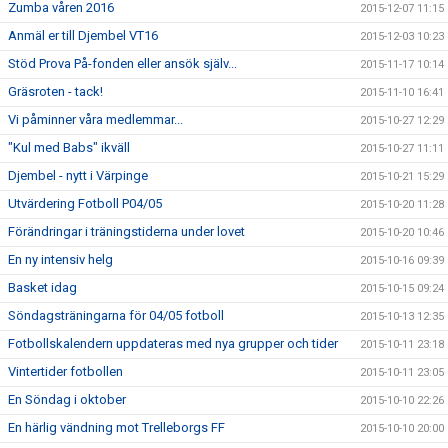
Zumba våren 2016
2015-12-07 11:15
Anmäl er till Djembel VT16
2015-12-03 10:23
Stöd Prova På-fonden eller ansök själv...
2015-11-17 10:14
Gräsroten - tack!
2015-11-10 16:41
Vi påminner våra medlemmar...
2015-10-27 12:29
"Kul med Babs" ikväll
2015-10-27 11:11
Djembel - nytt i Värpinge
2015-10-21 15:29
Utvärdering Fotboll P04/05
2015-10-20 11:28
Förändringar i träningstiderna under lovet
2015-10-20 10:46
En ny intensiv helg
2015-10-16 09:39
Basket idag
2015-10-15 09:24
Söndagsträningarna för 04/05 fotboll
2015-10-13 12:35
Fotbollskalendern uppdateras med nya grupper och tider
2015-10-11 23:18
Vintertider fotbollen
2015-10-11 23:05
En Söndag i oktober
2015-10-10 22:26
En härlig vändning mot Trelleborgs FF
2015-10-10 20:00