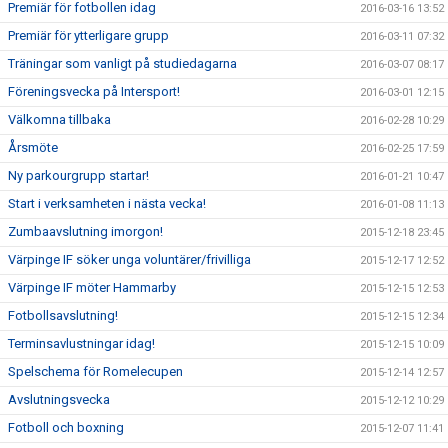
Premiär för fotbollen idag
2016-03-16 13:52
Premiär för ytterligare grupp
2016-03-11 07:32
Träningar som vanligt på studiedagarna
2016-03-07 08:17
Föreningsvecka på Intersport!
2016-03-01 12:15
Välkomna tillbaka
2016-02-28 10:29
Årsmöte
2016-02-25 17:59
Ny parkourgrupp startar!
2016-01-21 10:47
Start i verksamheten i nästa vecka!
2016-01-08 11:13
Zumbaavslutning imorgon!
2015-12-18 23:45
Värpinge IF söker unga voluntärer/frivilliga
2015-12-17 12:52
Värpinge IF möter Hammarby
2015-12-15 12:53
Fotbollsavslutning!
2015-12-15 12:34
Terminsavlustningar idag!
2015-12-15 10:09
Spelschema för Romelecupen
2015-12-14 12:57
Avslutningsvecka
2015-12-12 10:29
Fotboll och boxning
2015-12-07 11:41