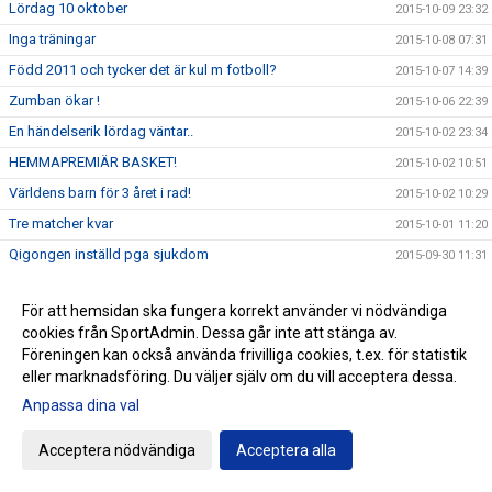
Lördag 10 oktober
2015-10-09 23:32
Inga träningar
2015-10-08 07:31
Född 2011 och tycker det är kul m fotboll?
2015-10-07 14:39
Zumban ökar !
2015-10-06 22:39
En händelserik lördag väntar..
2015-10-02 23:34
HEMMAPREMIÄR BASKET!
2015-10-02 10:51
Världens barn för 3 året i rad!
2015-10-02 10:29
Tre matcher kvar
2015-10-01 11:20
Qigongen inställd pga sjukdom
2015-09-30 11:31
Stort TACK!
2015-09-28 15:37
För att hemsidan ska fungera korrekt använder vi nödvändiga
Värpinge IF - 10 år på söndag!
2015-09-18 19:44
cookies från SportAdmin. Dessa går inte att stänga av.
Ny match väntar P06 på lördagen
2015-09-17 12:38
Föreningen kan också använda frivilliga cookies, t.ex. för statistik
eller marknadsföring. Du väljer själv om du vill acceptera dessa.
Nyttig kväll i Stångby
2015-09-16 12:58
Anpassa dina val
Qigong - inställd onsdag/lördag
2015-09-16 10:33
En fantastisk insats!
2015-09-14 22:09
Acceptera nödvändiga
Acceptera alla
Fartfylld morgon
2015-09-12 12:25