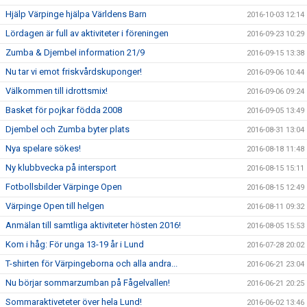
Hjälp Värpinge hjälpa Världens Barn
2016-10-03 12:14
Lördagen är full av aktiviteter i föreningen
2016-09-23 10:29
Zumba & Djembel information 21/9
2016-09-15 13:38
Nu tar vi emot friskvårdskuponger!
2016-09-06 10:44
Välkommen till idrottsmix!
2016-09-06 09:24
Basket för pojkar födda 2008
2016-09-05 13:49
Djembel och Zumba byter plats
2016-08-31 13:04
Nya spelare sökes!
2016-08-18 11:48
Ny klubbvecka på intersport
2016-08-15 15:11
Fotbollsbilder Värpinge Open
2016-08-15 12:49
Värpinge Open till helgen
2016-08-11 09:32
Anmälan till samtliga aktiviteter hösten 2016!
2016-08-05 15:53
Kom i håg: För unga 13-19 år i Lund
2016-07-28 20:02
T-shirten för Värpingeborna och alla andra...
2016-06-21 23:04
Nu börjar sommarzumban på Fågelvallen!
2016-06-21 20:25
Sommaraktiveteter över hela Lund!
2016-06-02 13:46