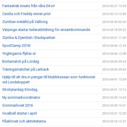
Fantastisk insats från våra 04:or!
2016-05-27 13:03
Cecilia och Freddy vinner pris!
2016-05-10 13:40
Zumban inställd på Valborg
2016-04-30 02:02
Värpinge startar ledarutbildning för ensamkommande
2016-04-18 09:22
Zumba & Djembel i Stadsparken
2016-04-07 11:05
SportCamp 2016!
2016-04-06 12:34
Ynglingarna flyttar ut
2016-04-06 12:08
Bortamatch på Lördag
2016-04-06 09:54
Träningsmatcher på Lerbäck
2016-04-06 09:42
Hjälp till att dra in pengar till klubbkassan som funktionär
2016-04-01 13:59
vid Lundaloppet!
Skobytardag Söndag
2016-04-01 13:16
Ny sommarkoordinator
2016-03-30 14:04
Sommarlovet 2016
2016-03-30 14:01
Goalball startar i april
2016-03-21 12:00
Påsklovet och aktiviteterna
2016-03-18 15:37