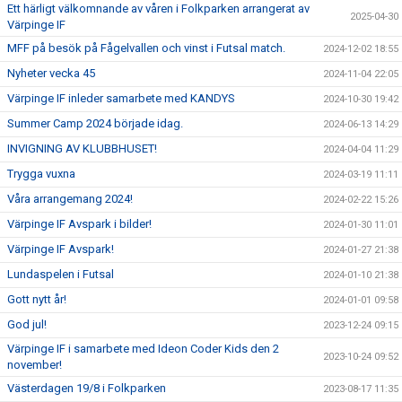
Ett härligt välkomnande av våren i Folkparken arrangerat av
2025-04-30
Värpinge IF
MFF på besök på Fågelvallen och vinst i Futsal match.
2024-12-02 18:55
Nyheter vecka 45
2024-11-04 22:05
Värpinge IF inleder samarbete med KANDYS
2024-10-30 19:42
Summer Camp 2024 började idag.
2024-06-13 14:29
INVIGNING AV KLUBBHUSET!
2024-04-04 11:29
Trygga vuxna
2024-03-19 11:11
Våra arrangemang 2024!
2024-02-22 15:26
Värpinge IF Avspark i bilder!
2024-01-30 11:01
Värpinge IF Avspark!
2024-01-27 21:38
Lundaspelen i Futsal
2024-01-10 21:38
Gott nytt år!
2024-01-01 09:58
God jul!
2023-12-24 09:15
Värpinge IF i samarbete med Ideon Coder Kids den 2
2023-10-24 09:52
november!
Västerdagen 19/8 i Folkparken
2023-08-17 11:35