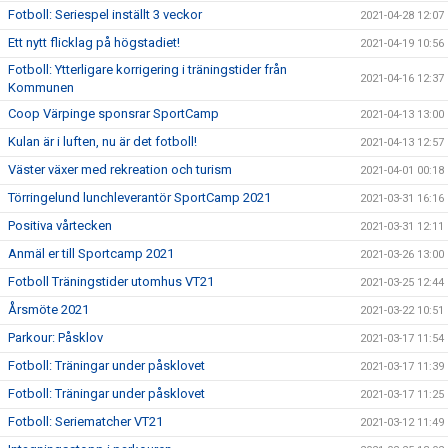
Fotboll: Seriespel inställt 3 veckor
2021-04-28 12:07
Ett nytt flicklag på högstadiet!
2021-04-19 10:56
Fotboll: Ytterligare korrigering i träningstider från
2021-04-16 12:37
Kommunen
Coop Värpinge sponsrar SportCamp
2021-04-13 13:00
Kulan är i luften, nu är det fotboll!
2021-04-13 12:57
Väster växer med rekreation och turism
2021-04-01 00:18
Törringelund lunchleverantör SportCamp 2021
2021-03-31 16:16
Positiva vårtecken
2021-03-31 12:11
Anmäl er till Sportcamp 2021
2021-03-26 13:00
Fotboll Träningstider utomhus VT21
2021-03-25 12:44
Årsmöte 2021
2021-03-22 10:51
Parkour: Påsklov
2021-03-17 11:54
Fotboll: Träningar under påsklovet
2021-03-17 11:39
Fotboll: Träningar under påsklovet
2021-03-17 11:25
Fotboll: Seriematcher VT21
2021-03-12 11:49