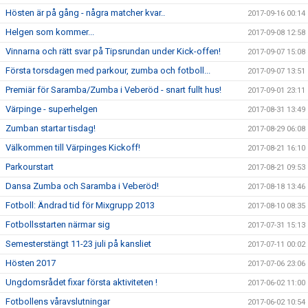
Hösten är på gång - några matcher kvar..
2017-09-16 00:14
Helgen som kommer...
2017-09-08 12:58
Vinnarna och rätt svar på Tipsrundan under Kick-offen!
2017-09-07 15:08
Första torsdagen med parkour, zumba och fotboll...
2017-09-07 13:51
Premiär för Saramba/Zumba i Veberöd - snart fullt hus!
2017-09-01 23:11
Värpinge - superhelgen
2017-08-31 13:49
Zumban startar tisdag!
2017-08-29 06:08
Välkommen till Värpinges Kickoff!
2017-08-21 16:10
Parkourstart
2017-08-21 09:53
Dansa Zumba och Saramba i Veberöd!
2017-08-18 13:46
Fotboll: Ändrad tid för Mixgrupp 2013
2017-08-10 08:35
Fotbollsstarten närmar sig
2017-07-31 15:13
Semesterstängt 11-23 juli på kansliet
2017-07-11 00:02
Hösten 2017
2017-07-06 23:06
Ungdomsrådet fixar första aktiviteten !
2017-06-02 11:00
Fotbollens våravslutningar
2017-06-02 10:54