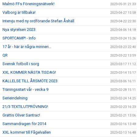
Malmö FFs Föreningsnätverk!
2023-05-31 21:33
Valborg är tillbaka!
2023-04-27 15:58
Intervju med ny ordförande Stefan Åshäll
2023-04-22 22:30
Nya styrelsen 2023
2023-04-06 14:18
SPORTCAMP! - Info
2023-03-24 15:26
17 år - här är några minnen…
2023-03-23 22:40
QR
2023-03-22 13:59
Svensk fotboll i sorg
2023-03-17 11:12
XXL KOMMER NÄSTA TISDAG!
2023-03-14 15:17
KALLELSE TILL ÅRSMÖTE 2023
2023-03-06 16:11
Träningsstart vår - vecka 9
2023-02-28 15:11
Serieindelning
2023-02-24 14:25
21/3 TEXTILUTPRÖVNING!
2023-02-23 16:23
Grattis Oliver Santrac!
2023-02-21 13:06
Sammandragen för 2014
2023-02-16 13:48
XXL kommer till Fågelvallen
2023-02-13 16:48