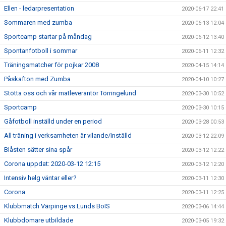
Ellen - ledarpresentation
2020-06-17 22:41
Sommaren med zumba
2020-06-13 12:04
Sportcamp startar på måndag
2020-06-12 13:40
Spontanfotboll i sommar
2020-06-11 12:32
Träningsmatcher för pojkar 2008
2020-04-15 14:14
Påskafton med Zumba
2020-04-10 10:27
Stötta oss och vår matleverantör Törringelund
2020-03-30 10:52
Sportcamp
2020-03-30 10:15
Gåfotboll inställd under en period
2020-03-28 00:53
All träning i verksamheten är vilande/inställd
2020-03-12 22:09
Blåsten sätter sina spår
2020-03-12 12:22
Corona uppdat: 2020-03-12 12:15
2020-03-12 12:20
Intensiv helg väntar eller?
2020-03-11 12:30
Corona
2020-03-11 12:25
Klubbmatch Värpinge vs Lunds BoIS
2020-03-06 14:44
Klubbdomare utbildade
2020-03-05 19:32