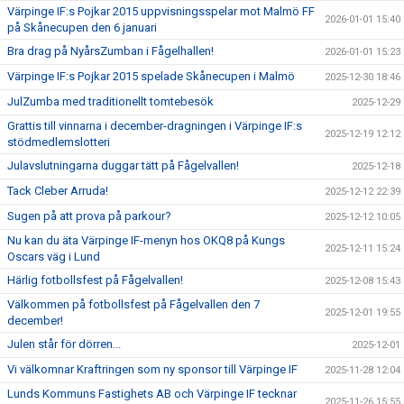
Värpinge IF:s Pojkar 2015 uppvisningsspelar mot Malmö FF
2026-01-01 15:40
på Skånecupen den 6 januari
Bra drag på NyårsZumban i Fågelhallen!
2026-01-01 15:23
Värpinge IF:s Pojkar 2015 spelade Skånecupen i Malmö
2025-12-30 18:46
JulZumba med traditionellt tomtebesök
2025-12-29
Grattis till vinnarna i december-dragningen i Värpinge IF:s
2025-12-19 12:12
stödmedlemslotteri
Julavslutningarna duggar tätt på Fågelvallen!
2025-12-18
Tack Cleber Arruda!
2025-12-12 22:39
Sugen på att prova på parkour?
2025-12-12 10:05
Nu kan du äta Värpinge IF-menyn hos OKQ8 på Kungs
2025-12-11 15:24
Oscars väg i Lund
Härlig fotbollsfest på Fågelvallen!
2025-12-08 15:43
Välkommen på fotbollsfest på Fågelvallen den 7
2025-12-01 19:55
december!
Julen står för dörren...
2025-12-01
Vi välkomnar Kraftringen som ny sponsor till Värpinge IF
2025-11-28 12:04
Lunds Kommuns Fastighets AB och Värpinge IF tecknar
2025-11-26 15:55