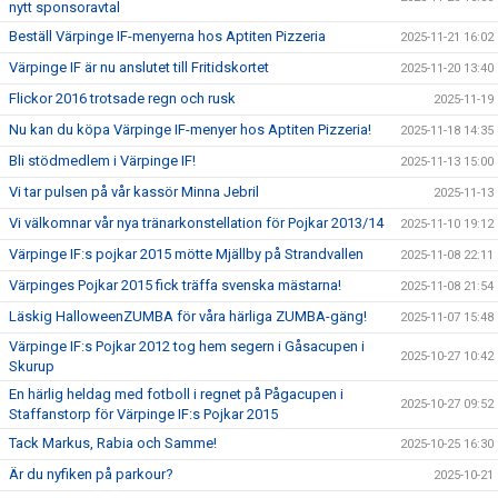
nytt sponsoravtal
Beställ Värpinge IF-menyerna hos Aptiten Pizzeria
2025-11-21 16:02
Värpinge IF är nu anslutet till Fritidskortet
2025-11-20 13:40
Flickor 2016 trotsade regn och rusk
2025-11-19
Nu kan du köpa Värpinge IF-menyer hos Aptiten Pizzeria!
2025-11-18 14:35
Bli stödmedlem i Värpinge IF!
2025-11-13 15:00
Vi tar pulsen på vår kassör Minna Jebril
2025-11-13
Vi välkomnar vår nya tränarkonstellation för Pojkar 2013/14
2025-11-10 19:12
Värpinge IF:s pojkar 2015 mötte Mjällby på Strandvallen
2025-11-08 22:11
Värpinges Pojkar 2015 fick träffa svenska mästarna!
2025-11-08 21:54
Läskig HalloweenZUMBA för våra härliga ZUMBA-gäng!
2025-11-07 15:48
Värpinge IF:s Pojkar 2012 tog hem segern i Gåsacupen i
2025-10-27 10:42
Skurup
En härlig heldag med fotboll i regnet på Pågacupen i
2025-10-27 09:52
Staffanstorp för Värpinge IF:s Pojkar 2015
Tack Markus, Rabia och Samme!
2025-10-25 16:30
Är du nyfiken på parkour?
2025-10-21