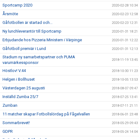
Sportcamp 2020
2020-02-28 10:34
Årsmöte
2020-02-23 12:58
Gåfotbollen är startad och...
2020-02-23 12:31
Ny lunchleverantör till Sportcamp
2020-01-31 18:21
Erbjudande hos Pizzeria Ministern i Värpinge
2020-01-31 12:22
Gåfotboll premiär i Lund
2020-01-31 12:13
Stadium ny samarbetspartner och PUMA
2018-11-19 13:45
varumärkessponsor
Höstlov! V.44
2018-10-30 11:23
Helgen i Bollhuset
2018-10-05 13:53
Västerdagen 25 augusti
2018-08-07 09:47
Inställd Zumba 25/7
2018-07-25 13:41
Zumban
2018-07-11 21:11
11 matcher skapar Fotbollslördag på Fågelvallen
2018-06-01 23:48
Sommarbrevet!
2018-05-29 09:43
GDPR
2018-05-24 14:04