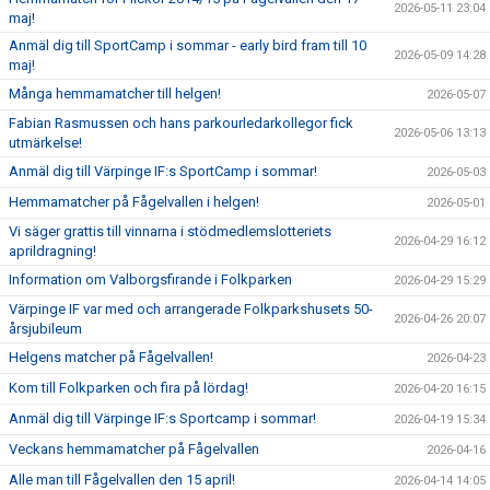
2026-05-11 23:04
maj!
Anmäl dig till SportCamp i sommar - early bird fram till 10
2026-05-09 14:28
maj!
Många hemmamatcher till helgen!
2026-05-07
Fabian Rasmussen och hans parkourledarkollegor fick
2026-05-06 13:13
utmärkelse!
Anmäl dig till Värpinge IF:s SportCamp i sommar!
2026-05-03
Hemmamatcher på Fågelvallen i helgen!
2026-05-01
Vi säger grattis till vinnarna i stödmedlemslotteriets
2026-04-29 16:12
aprildragning!
Information om Valborgsfirande i Folkparken
2026-04-29 15:29
Värpinge IF var med och arrangerade Folkparkshusets 50-
2026-04-26 20:07
årsjubileum
Helgens matcher på Fågelvallen!
2026-04-23
Kom till Folkparken och fira på lördag!
2026-04-20 16:15
Anmäl dig till Värpinge IF:s Sportcamp i sommar!
2026-04-19 15:34
Veckans hemmamatcher på Fågelvallen
2026-04-16
Alle man till Fågelvallen den 15 april!
2026-04-14 14:05