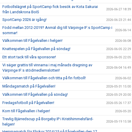
Fotbollslägret på SportCamp fick besök av Kota Sakurai
2026-06-27 18:39
från Landskrona BoIS
SportCamp 2026 är igång!
2026-06-23 21:44
Född mellan 2012-2019? Anmäl dig till Värpinge IF:s SportCamp i
2026-06-14
sommar!
Välkommen till Fågelvallen i helgen!
2026-06-08
Knattespelen på Fågelvallen på söndag!
2026-06-05 22:29
Ett stort tack till våra sponsorer!
2026-06-05 22:05
Vi säger grattis till vinnarna i maj månads dragning av
2026-06-04 16:49
Värpinge IF:s stödmedlemslotteri!
Välkommen till Fågelvallen och titta på fin fotboll!
2026-06-02
Måndagsmatch på Fågelvallen!
2026-05-31 15:00
Välkommen till Fågelvallen på söndag!
2026-05-29 20:00
Fredagsfotboll på Fågelvallen!
2026-05-26 17:37
Kom till Fågelvallen i helgen!
2026-05-20
Trevlig Bjärredscup på Borgeby IP i Kristihimmelsfärd-
2026-05-19 15:58
helgen!
Hemmamatch för Flickor 2014/15 på Fågelvallen den 17