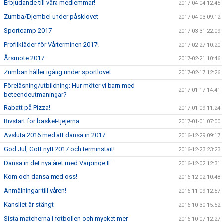
Erbjudande till våra medlemmar!
2017-04-04 12:45
Zumba/Djembel under påsklovet
2017-04-03 09:12
Sportcamp 2017
2017-03-31 22:09
Profilkläder för Vårterminen 2017!
2017-02-27 10:20
Årsmöte 2017
2017-02-21 10:46
Zumban håller igång under sportlovet
2017-02-17 12:26
Föreläsning/utbildning: Hur möter vi barn med
2017-01-17 14:41
beteendeutmaningar?
Rabatt på Pizza!
2017-01-09 11:24
Rivstart för basket-tjejerna
2017-01-01 07:00
Avsluta 2016 med att dansa in 2017
2016-12-29 09:17
God Jul, Gott nytt 2017 och terminstart!
2016-12-23 23:23
Dansa in det nya året med Värpinge IF
2016-12-02 12:31
Kom och dansa med oss!
2016-12-02 10:48
Anmälningar till våren!
2016-11-09 12:57
Kansliet är stängt
2016-10-30 15:52
Sista matcherna i fotbollen och mycket mer
2016-10-07 12:27