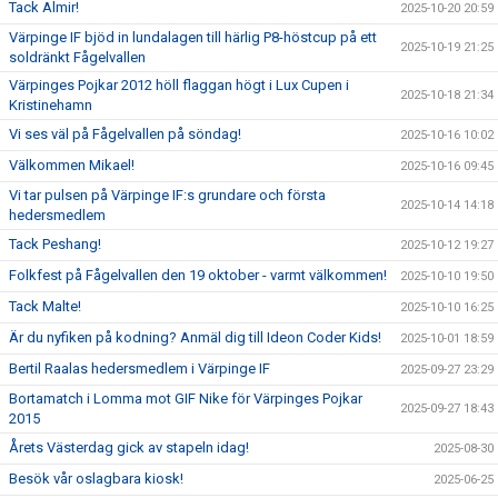
Tack Almir!
2025-10-20 20:59
Värpinge IF bjöd in lundalagen till härlig P8-höstcup på ett
2025-10-19 21:25
soldränkt Fågelvallen
Värpinges Pojkar 2012 höll flaggan högt i Lux Cupen i
2025-10-18 21:34
Kristinehamn
Vi ses väl på Fågelvallen på söndag!
2025-10-16 10:02
Välkommen Mikael!
2025-10-16 09:45
Vi tar pulsen på Värpinge IF:s grundare och första
2025-10-14 14:18
hedersmedlem
Tack Peshang!
2025-10-12 19:27
Folkfest på Fågelvallen den 19 oktober - varmt välkommen!
2025-10-10 19:50
Tack Malte!
2025-10-10 16:25
Är du nyfiken på kodning? Anmäl dig till Ideon Coder Kids!
2025-10-01 18:59
Bertil Raalas hedersmedlem i Värpinge IF
2025-09-27 23:29
Bortamatch i Lomma mot GIF Nike för Värpinges Pojkar
2025-09-27 18:43
2015
Årets Västerdag gick av stapeln idag!
2025-08-30
Besök vår oslagbara kiosk!
2025-06-25