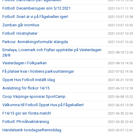
2021-10-12 10:50
Fotboll: Decembercupen sön 5/12 2021
2021-10-11 11:19
Fotboll: Snart är vi på Fågelvallen igen!
2021-10-07 10:38
Zumban går inomhus
2021-10-07 10:35
Fotboll: Höstnyheter
2021-10-07 10:29
Parkour: Anmälningsformulär stängda
2021-10-07 10:26
Emelaya, Lovemark och Fryllan uppträder på Västerdagen
2021-08-18 12:56
28/8
Västerdagen i Folkparken
2021-08-10 14:56
Få platser kvar i höstens parkourträningar
2021-07-02 14:36
Öppet Hus Fotboll inställt idag
2021-06-21 10:55
Avslutning för flickor 14/15
2021-06-10 12:18
Coop Värpinge sponsrar SportCamp
2021-06-08 10:22
Välkomna till Fotboll Öppet Hus på Fågelvallen!
2021-06-02 13:58
F14/13 gör sin första match!
2021-05-30 22:46
Fotboll: P9 målvaktsträning
2021-05-30 22:42
Händelserik torsdagseftermiddag
2021-05-07 12:41