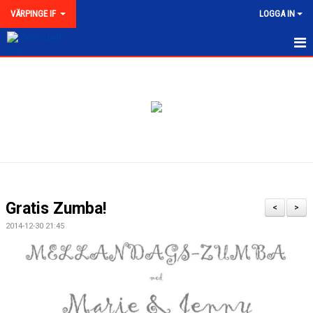
VÄRPINGE IF
LOGGA IN
HEM
NYHETER
MEDLEMSKAP
KONTAKT
FÖRENINGEN
Gratis Zumba!
<
>
KLUBBKOLLEKTION
2014-12-30 21:45