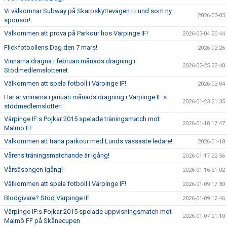
Vi välkomnar Subway på Skarpskyttevägen i Lund som ny
2026-03-05
sponsor!
Välkommen att prova på Parkour hos Värpinge IF!
2026-03-04 20:44
Flickfotbollens Dag den 7 mars!
2026-02-26
Vinnarna dragna i februari månads dragning i
2026-02-25 22:40
Stödmedlemslotteriet
Välkommen att spela fotboll i Värpinge IF!
2026-02-04
Här är vinnarna i januari månads dragning i Värpinge IF:s
2026-01-23 21:35
stödmedlemslotteri
Värpinge IF:s Pojkar 2015 spelade träningsmatch mot
2026-01-18 17:47
Malmö FF
Välkommen att träna parkour med Lunds vassaste ledare!
2026-01-18
Vårens träningsmatchande är igång!
2026-01-17 22:56
Vårsäsongen igång!
2026-01-16 21:02
Välkommen att spela fotboll i Värpinge IF!
2026-01-09 17:30
Blodgivare? Stöd Värpinge IF
2026-01-09 12:46
Värpinge IF:s Pojkar 2015 spelade uppvisningsmatch mot
2026-01-07 21:10
Malmö FF på Skånecupen