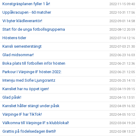
Konstgräsplanen fyller 1 år!
2022-11-15 09:40
Uppåkracupen - 60 matcher
2022-10-31 17:56
Vi byter klädleverantör!
2022-09-01 14:58
Start för de unga fotbollsgrupperna
2022-08-12 20:59
Höstens tider
2022-07-14 12:16
Kansli semesterstängt
2022-07-03 21:30
Glad midsommar!
2022-06-23 16:03
Boka plats till fotbollen inför hösten
2022-06-21 12:36
Parkour I Värpinge IF hösten 2022:
2022-06-21 12:05
Intervju med Sofie Ljungcrantz
2022-05-25 14:15
Kansliet har nu öppet igen!
2022-04-19 09:15
Glad påsk!
2022-04-15 13:51
Kansliet håller stängt under påsk
2022-04-09 16:32
Värpinge IF har TikTok!
2022-04-05 10:12
Välkomna till Värpinge IF:s klubblokal!
2022-03-04 19:24
Grattis på födelsedagen Bertil!
2022-02-08 13:27