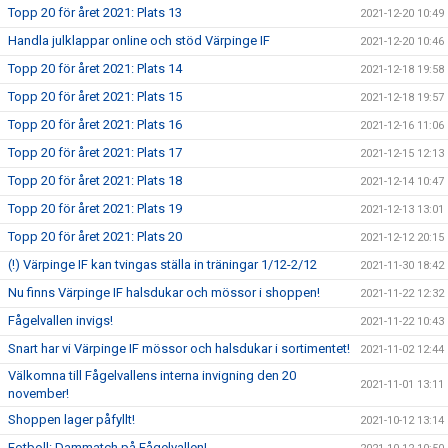
Topp 20 för året 2021: Plats 13
2021-12-20 10:49
Handla julklappar online och stöd Värpinge IF
2021-12-20 10:46
Topp 20 för året 2021: Plats 14
2021-12-18 19:58
Topp 20 för året 2021: Plats 15
2021-12-18 19:57
Topp 20 för året 2021: Plats 16
2021-12-16 11:06
Topp 20 för året 2021: Plats 17
2021-12-15 12:13
Topp 20 för året 2021: Plats 18
2021-12-14 10:47
Topp 20 för året 2021: Plats 19
2021-12-13 13:01
Topp 20 för året 2021: Plats 20
2021-12-12 20:15
(!) Värpinge IF kan tvingas ställa in träningar 1/12-2/12
2021-11-30 18:42
Nu finns Värpinge IF halsdukar och mössor i shoppen!
2021-11-22 12:32
Fågelvallen invigs!
2021-11-22 10:43
Snart har vi Värpinge IF mössor och halsdukar i sortimentet!
2021-11-02 12:44
Välkomna till Fågelvallens interna invigning den 20
2021-11-01 13:11
november!
Shoppen lager påfyllt!
2021-10-12 13:14
Fotboll: Dammatch på Fågelvallen!