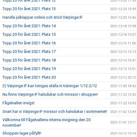
Topp 20 för året 2021: Plats 12
2021-12-20 11:30
Topp 20 för året 2021: Plats 13
2021-12-20 10:49
Handla julklappar online och stöd Värpinge IF
2021-12-20 10:46
Topp 20 för året 2021: Plats 14
2021-12-18 19:58
Topp 20 för året 2021: Plats 15
2021-12-18 19:57
Topp 20 för året 2021: Plats 16
2021-12-16 11:06
Topp 20 för året 2021: Plats 17
2021-12-15 12:13
Topp 20 för året 2021: Plats 18
2021-12-14 10:47
Topp 20 för året 2021: Plats 19
2021-12-13 13:01
Topp 20 för året 2021: Plats 20
2021-12-12 20:15
(!) Värpinge IF kan tvingas ställa in träningar 1/12-2/12
2021-11-30 18:42
Nu finns Värpinge IF halsdukar och mössor i shoppen!
2021-11-22 12:32
Fågelvallen invigs!
2021-11-22 10:43
Snart har vi Värpinge IF mössor och halsdukar i sortimentet!
2021-11-02 12:44
Välkomna till Fågelvallens interna invigning den 20
2021-11-01 13:11
november!
Shoppen lager påfyllt!
2021-10-12 13:14