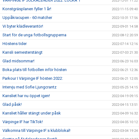
VÄRPINGE IF JULKALENDER 2022: LUCKA 1
2022-12-01 11:22
Konstgräsplanen fyller 1 år!
2022-11-15 09:40
Uppåkracupen - 60 matcher
2022-10-31 17:56
Vi byter klädleverantör!
2022-09-01 14:58
Start för de unga fotbollsgrupperna
2022-08-12 20:59
Höstens tider
2022-07-14 12:16
Kansli semesterstängt
2022-07-03 21:30
Glad midsommar!
2022-06-23 16:03
Boka plats till fotbollen inför hösten
2022-06-21 12:36
Parkour I Värpinge IF hösten 2022:
2022-06-21 12:05
Intervju med Sofie Ljungcrantz
2022-05-25 14:15
Kansliet har nu öppet igen!
2022-04-19 09:15
Glad påsk!
2022-04-15 13:51
Kansliet håller stängt under påsk
2022-04-09 16:32
Värpinge IF har TikTok!
2022-04-05 10:12
Välkomna till Värpinge IF:s klubblokal!
2022-03-04 19:24