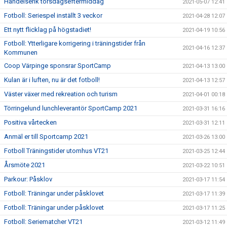
Händelserik torsdagseftermiddag
2021-05-07 12:41
Fotboll: Seriespel inställt 3 veckor
2021-04-28 12:07
Ett nytt flicklag på högstadiet!
2021-04-19 10:56
Fotboll: Ytterligare korrigering i träningstider från
2021-04-16 12:37
Kommunen
Coop Värpinge sponsrar SportCamp
2021-04-13 13:00
Kulan är i luften, nu är det fotboll!
2021-04-13 12:57
Väster växer med rekreation och turism
2021-04-01 00:18
Törringelund lunchleverantör SportCamp 2021
2021-03-31 16:16
Positiva vårtecken
2021-03-31 12:11
Anmäl er till Sportcamp 2021
2021-03-26 13:00
Fotboll Träningstider utomhus VT21
2021-03-25 12:44
Årsmöte 2021
2021-03-22 10:51
Parkour: Påsklov
2021-03-17 11:54
Fotboll: Träningar under påsklovet
2021-03-17 11:39
Fotboll: Träningar under påsklovet
2021-03-17 11:25
Fotboll: Seriematcher VT21
2021-03-12 11:49