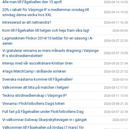
Alle man till Fågelvallen den 15 april!
2026-04-14 14:05
20% i rabatt för Värpinge IF:s medlemmar onsdag till
2026-04-14 14:02
söndag denna vecka hos XXL
Intresserad av att nattvandra?
2026-04-11 16:20
Kom till Fågelvallen till helgen och heja fram våra lag!
2026-04-05
Lagmaskinen Flickor 2014/15 laddar för en säsong i A-
2026-03-27 22:30
serien
Vi gratulerar vinnarna av mars månads dragning i Värpinge
2026-03-27 14:00
IF:s stödmedlemslotteri!
Intervju med vår succétränare Kristian Gren
2026-03-26 21:04
4-lags MatchCamp i strålande solsken
2026-03-22 21:52
Svenska mästarna kommer till Fågelvallen!
2026-03-16
Välkommen att titta på matcher i helgen!
2026-03-12 17:51
Teckna stödmedlemskap i Värpinge IF!
2026-03-11 13:05
Vinnarna i Flickfotbollens Dags lotteri
2026-03-08 21:26
Full fart på Fågelvallen under Flickfotbollens Dag
2026-03-07 22:34
Vi välkomnar Subway Skarpskyttevägen in i gänget
2026-03-07
Välkommen till Fågelvallen på lördag (7 mars) för