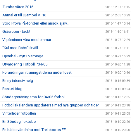
Zumba våren 2016
2015-12-07 11:15
Anmäl er till Djembel VT16
2015-12-03 10:23
Stöd Prova På-fonden eller ansök själv...
2015-11-17 10:14
Gräsroten - tack!
2015-11-10 16:41
Vi påminner våra medlemmar...
2015-10-27 12:29
"Kul med Babs" ikväll
2015-10-27 11:11
Djembel - nytt i Värpinge
2015-10-21 15:29
Utvärdering Fotboll P04/05
2015-10-20 11:28
Förändringar i träningstiderna under lovet
2015-10-20 10:46
En ny intensiv helg
2015-10-16 09:39
Basket idag
2015-10-15 09:24
Söndagsträningarna för 04/05 fotboll
2015-10-13 12:35
Fotbollskalendern uppdateras med nya grupper och tider
2015-10-11 23:18
Vintertider fotbollen
2015-10-11 23:05
En Söndag i oktober
2015-10-10 22:26
En härlig vändning mot Trelleborgs FF
2015-10-10 20:00