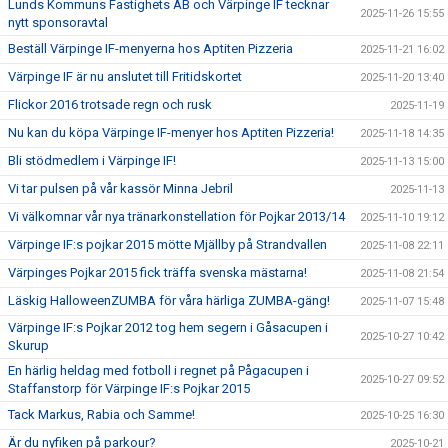
Lunds Kommuns Fastighets AB och Värpinge IF tecknar
2025-11-26 15:55
nytt sponsoravtal
Beställ Värpinge IF-menyerna hos Aptiten Pizzeria
2025-11-21 16:02
Värpinge IF är nu anslutet till Fritidskortet
2025-11-20 13:40
Flickor 2016 trotsade regn och rusk
2025-11-19
Nu kan du köpa Värpinge IF-menyer hos Aptiten Pizzeria!
2025-11-18 14:35
Bli stödmedlem i Värpinge IF!
2025-11-13 15:00
Vi tar pulsen på vår kassör Minna Jebril
2025-11-13
Vi välkomnar vår nya tränarkonstellation för Pojkar 2013/14
2025-11-10 19:12
Värpinge IF:s pojkar 2015 mötte Mjällby på Strandvallen
2025-11-08 22:11
Värpinges Pojkar 2015 fick träffa svenska mästarna!
2025-11-08 21:54
Läskig HalloweenZUMBA för våra härliga ZUMBA-gäng!
2025-11-07 15:48
Värpinge IF:s Pojkar 2012 tog hem segern i Gåsacupen i
2025-10-27 10:42
Skurup
En härlig heldag med fotboll i regnet på Pågacupen i
2025-10-27 09:52
Staffanstorp för Värpinge IF:s Pojkar 2015
Tack Markus, Rabia och Samme!
2025-10-25 16:30
Är du nyfiken på parkour?
2025-10-21