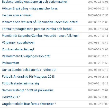
Basketpremiär, knattespelen och seriematcher..
2017-09-22 13:06
Hösten är på gång - några matcher kvar..
2017-09-16 00:14
Helgen som kommer...
2017-09-08 12:58
Vinnarna och rätt svar på Tipsrundan under Kick-offen!
2017-09-07 15:08
Första torsdagen med parkour, zumba och fotboll...
2017-09-07 13:51
Premiär för Saramba/Zumba i Veberöd - snart fullt hus!
2017-09-01 23:11
Värpinge - superhelgen
2017-08-31 13:49
Zumban startar tisdag!
2017-08-29 06:08
Välkommen till Värpinges Kickoff!
2017-08-21 16:10
Parkourstart
2017-08-21 09:53
Dansa Zumba och Saramba i Veberöd!
2017-08-18 13:46
Fotboll: Ändrad tid för Mixgrupp 2013
2017-08-10 08:35
Fotbollsstarten närmar sig
2017-07-31 15:13
Semesterstängt 11-23 juli på kansliet
2017-07-11 00:02
Hösten 2017
2017-07-06 23:06
Ungdomsrådet fixar första aktiviteten !
2017-06-02 11:00