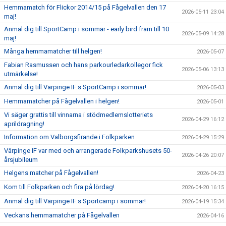
Hemmamatch för Flickor 2014/15 på Fågelvallen den 17
2026-05-11 23:04
maj!
Anmäl dig till SportCamp i sommar - early bird fram till 10
2026-05-09 14:28
maj!
Många hemmamatcher till helgen!
2026-05-07
Fabian Rasmussen och hans parkourledarkollegor fick
2026-05-06 13:13
utmärkelse!
Anmäl dig till Värpinge IF:s SportCamp i sommar!
2026-05-03
Hemmamatcher på Fågelvallen i helgen!
2026-05-01
Vi säger grattis till vinnarna i stödmedlemslotteriets
2026-04-29 16:12
aprildragning!
Information om Valborgsfirande i Folkparken
2026-04-29 15:29
Värpinge IF var med och arrangerade Folkparkshusets 50-
2026-04-26 20:07
årsjubileum
Helgens matcher på Fågelvallen!
2026-04-23
Kom till Folkparken och fira på lördag!
2026-04-20 16:15
Anmäl dig till Värpinge IF:s Sportcamp i sommar!
2026-04-19 15:34
Veckans hemmamatcher på Fågelvallen
2026-04-16