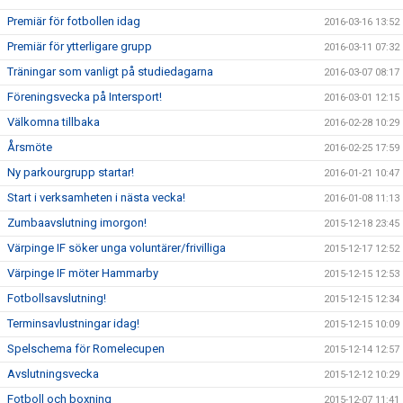
Premiär för fotbollen idag
2016-03-16 13:52
Premiär för ytterligare grupp
2016-03-11 07:32
Träningar som vanligt på studiedagarna
2016-03-07 08:17
Föreningsvecka på Intersport!
2016-03-01 12:15
Välkomna tillbaka
2016-02-28 10:29
Årsmöte
2016-02-25 17:59
Ny parkourgrupp startar!
2016-01-21 10:47
Start i verksamheten i nästa vecka!
2016-01-08 11:13
Zumbaavslutning imorgon!
2015-12-18 23:45
Värpinge IF söker unga voluntärer/frivilliga
2015-12-17 12:52
Värpinge IF möter Hammarby
2015-12-15 12:53
Fotbollsavslutning!
2015-12-15 12:34
Terminsavlustningar idag!
2015-12-15 10:09
Spelschema för Romelecupen
2015-12-14 12:57
Avslutningsvecka
2015-12-12 10:29
Fotboll och boxning
2015-12-07 11:41