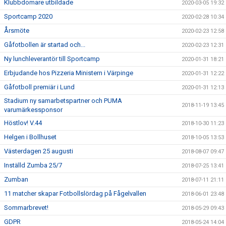
Klubbdomare utbildade
2020-03-05 19:32
Sportcamp 2020
2020-02-28 10:34
Årsmöte
2020-02-23 12:58
Gåfotbollen är startad och...
2020-02-23 12:31
Ny lunchleverantör till Sportcamp
2020-01-31 18:21
Erbjudande hos Pizzeria Ministern i Värpinge
2020-01-31 12:22
Gåfotboll premiär i Lund
2020-01-31 12:13
Stadium ny samarbetspartner och PUMA
2018-11-19 13:45
varumärkessponsor
Höstlov! V.44
2018-10-30 11:23
Helgen i Bollhuset
2018-10-05 13:53
Västerdagen 25 augusti
2018-08-07 09:47
Inställd Zumba 25/7
2018-07-25 13:41
Zumban
2018-07-11 21:11
11 matcher skapar Fotbollslördag på Fågelvallen
2018-06-01 23:48
Sommarbrevet!
2018-05-29 09:43
GDPR
2018-05-24 14:04