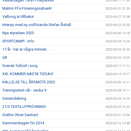
Västerdagen 19/8 i Folkparken
2023-08-17 11:35
Malmö FFs Föreningsnätverk!
2023-05-31 21:33
Valborg är tillbaka!
2023-04-27 15:58
Intervju med ny ordförande Stefan Åshäll
2023-04-22 22:30
Nya styrelsen 2023
2023-04-06 14:18
SPORTCAMP! - Info
2023-03-24 15:26
17 år - här är några minnen…
2023-03-23 22:40
QR
2023-03-22 13:59
Svensk fotboll i sorg
2023-03-17 11:12
XXL KOMMER NÄSTA TISDAG!
2023-03-14 15:17
KALLELSE TILL ÅRSMÖTE 2023
2023-03-06 16:11
Träningsstart vår - vecka 9
2023-02-28 15:11
Serieindelning
2023-02-24 14:25
21/3 TEXTILUTPRÖVNING!
2023-02-23 16:23
Grattis Oliver Santrac!
2023-02-21 13:06
Sammandragen för 2014
2023-02-16 13:48