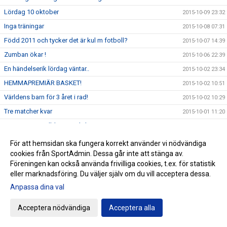
Lördag 10 oktober
2015-10-09 23:32
Inga träningar
2015-10-08 07:31
Född 2011 och tycker det är kul m fotboll?
2015-10-07 14:39
Zumban ökar !
2015-10-06 22:39
En händelserik lördag väntar..
2015-10-02 23:34
HEMMAPREMIÄR BASKET!
2015-10-02 10:51
Världens barn för 3 året i rad!
2015-10-02 10:29
Tre matcher kvar
2015-10-01 11:20
Qigongen inställd pga sjukdom
2015-09-30 11:31
Stort TACK!
2015-09-28 15:37
För att hemsidan ska fungera korrekt använder vi nödvändiga
cookies från SportAdmin. Dessa går inte att stänga av.
Värpinge IF - 10 år på söndag!
2015-09-18 19:44
Föreningen kan också använda frivilliga cookies, t.ex. för statistik
Ny match väntar P06 på lördagen
2015-09-17 12:38
eller marknadsföring. Du väljer själv om du vill acceptera dessa.
Nyttig kväll i Stångby
2015-09-16 12:58
Anpassa dina val
Qigong - inställd onsdag/lördag
2015-09-16 10:33
Acceptera nödvändiga
Acceptera alla
En fantastisk insats!
2015-09-14 22:09
Fartfylld morgon
2015-09-12 12:25