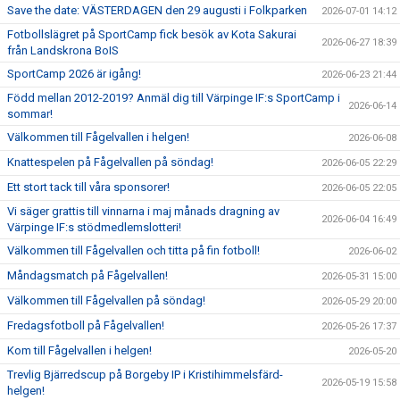
Save the date: VÄSTERDAGEN den 29 augusti i Folkparken
2026-07-01 14:12
Fotbollslägret på SportCamp fick besök av Kota Sakurai
2026-06-27 18:39
från Landskrona BoIS
SportCamp 2026 är igång!
2026-06-23 21:44
Född mellan 2012-2019? Anmäl dig till Värpinge IF:s SportCamp i
2026-06-14
sommar!
Välkommen till Fågelvallen i helgen!
2026-06-08
Knattespelen på Fågelvallen på söndag!
2026-06-05 22:29
Ett stort tack till våra sponsorer!
2026-06-05 22:05
Vi säger grattis till vinnarna i maj månads dragning av
2026-06-04 16:49
Värpinge IF:s stödmedlemslotteri!
Välkommen till Fågelvallen och titta på fin fotboll!
2026-06-02
Måndagsmatch på Fågelvallen!
2026-05-31 15:00
Välkommen till Fågelvallen på söndag!
2026-05-29 20:00
Fredagsfotboll på Fågelvallen!
2026-05-26 17:37
Kom till Fågelvallen i helgen!
2026-05-20
Trevlig Bjärredscup på Borgeby IP i Kristihimmelsfärd-
2026-05-19 15:58
helgen!