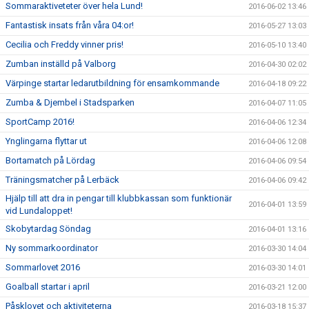
Sommaraktiveteter över hela Lund!
2016-06-02 13:46
Fantastisk insats från våra 04:or!
2016-05-27 13:03
Cecilia och Freddy vinner pris!
2016-05-10 13:40
Zumban inställd på Valborg
2016-04-30 02:02
Värpinge startar ledarutbildning för ensamkommande
2016-04-18 09:22
Zumba & Djembel i Stadsparken
2016-04-07 11:05
SportCamp 2016!
2016-04-06 12:34
Ynglingarna flyttar ut
2016-04-06 12:08
Bortamatch på Lördag
2016-04-06 09:54
Träningsmatcher på Lerbäck
2016-04-06 09:42
Hjälp till att dra in pengar till klubbkassan som funktionär
2016-04-01 13:59
vid Lundaloppet!
Skobytardag Söndag
2016-04-01 13:16
Ny sommarkoordinator
2016-03-30 14:04
Sommarlovet 2016
2016-03-30 14:01
Goalball startar i april
2016-03-21 12:00
Påsklovet och aktiviteterna
2016-03-18 15:37