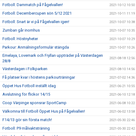
Fotboll: Dammatch på Fågelvallen!
2021-10-12 10:50
Fotboll: Decembercupen sön 5/12 2021
2021-10-11 11:19
Fotboll: Snart är vi på Fågelvallen igen!
2021-10-07 10:38
Zumban går inomhus
2021-10-07 10:35
Fotboll: Höstnyheter
2021-10-07 10:29
Parkour: Anmälningsformulär stängda
2021-10-07 10:26
Emelaya, Lovemark och Fryllan uppträder på Västerdagen
2021-08-18 12:56
28/8
Västerdagen i Folkparken
2021-08-10 14:56
Få platser kvar i höstens parkourträningar
2021-07-02 14:36
Öppet Hus Fotboll inställt idag
2021-06-21 10:55
Avslutning för flickor 14/15
2021-06-10 12:18
Coop Värpinge sponsrar SportCamp
2021-06-08 10:22
Välkomna till Fotboll Öppet Hus på Fågelvallen!
2021-06-02 13:58
F14/13 gör sin första match!
2021-05-30 22:46
Fotboll: P9 målvaktsträning
2021-05-30 22:42