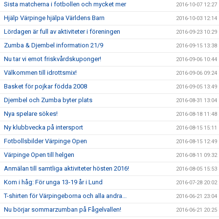
Sista matcherna i fotbollen och mycket mer
2016-10-07 12:27
Hjälp Värpinge hjälpa Världens Barn
2016-10-03 12:14
Lördagen är full av aktiviteter i föreningen
2016-09-23 10:29
Zumba & Djembel information 21/9
2016-09-15 13:38
Nu tar vi emot friskvårdskuponger!
2016-09-06 10:44
Välkommen till idrottsmix!
2016-09-06 09:24
Basket för pojkar födda 2008
2016-09-05 13:49
Djembel och Zumba byter plats
2016-08-31 13:04
Nya spelare sökes!
2016-08-18 11:48
Ny klubbvecka på intersport
2016-08-15 15:11
Fotbollsbilder Värpinge Open
2016-08-15 12:49
Värpinge Open till helgen
2016-08-11 09:32
Anmälan till samtliga aktiviteter hösten 2016!
2016-08-05 15:53
Kom i håg: För unga 13-19 år i Lund
2016-07-28 20:02
T-shirten för Värpingeborna och alla andra...
2016-06-21 23:04
Nu börjar sommarzumban på Fågelvallen!
2016-06-21 20:25