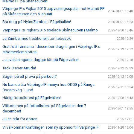
Malmö FF på Skånecupen
Värpinge IF:s Pojkar 2015 uppvisningsspelar mot Malmö FF
2026-01-01 15:40
på Skånecupen den 6 januari
Bra drag på NyårsZumban i Fågelhallen!
2026-01-01 15:23
Värpinge IF:s Pojkar 2015 spelade Skånecupen i Malmö
2025-12-30 18:46
JulZumba med traditionellt tomtebesök
2025-12-29
Grattis till vinnarna i december-dragningen i Värpinge IF:s
2025-12-19 12:12
stödmedlemslotteri
Julavslutningarna duggar tätt på Fågelvallen!
2025-12-18
Tack Cleber Arruda!
2025-12-12 22:39
Sugen på att prova på parkour?
2025-12-12 10:05
Nu kan du äta Värpinge IF-menyn hos OKQ8 på Kungs
2025-12-11 15:24
Oscars väg i Lund
Härlig fotbollsfest på Fågelvallen!
2025-12-08 15:43
Välkommen på fotbollsfest på Fågelvallen den 7
2025-12-01 19:55
december!
Julen står för dörren...
2025-12-01
Vi välkomnar Kraftringen som ny sponsor till Värpinge IF
2025-11-28 12:04