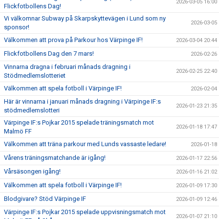
2026-03-05 16:00
Flickfotbollens Dag!
Vi välkomnar Subway på Skarpskyttevägen i Lund som ny
2026-03-05
sponsor!
Välkommen att prova på Parkour hos Värpinge IF!
2026-03-04 20:44
Flickfotbollens Dag den 7 mars!
2026-02-26
Vinnarna dragna i februari månads dragning i
2026-02-25 22:40
Stödmedlemslotteriet
Välkommen att spela fotboll i Värpinge IF!
2026-02-04
Här är vinnarna i januari månads dragning i Värpinge IF:s
2026-01-23 21:35
stödmedlemslotteri
Värpinge IF:s Pojkar 2015 spelade träningsmatch mot
2026-01-18 17:47
Malmö FF
Välkommen att träna parkour med Lunds vassaste ledare!
2026-01-18
Vårens träningsmatchande är igång!
2026-01-17 22:56
Vårsäsongen igång!
2026-01-16 21:02
Välkommen att spela fotboll i Värpinge IF!
2026-01-09 17:30
Blodgivare? Stöd Värpinge IF
2026-01-09 12:46
Värpinge IF:s Pojkar 2015 spelade uppvisningsmatch mot
2026-01-07 21:10