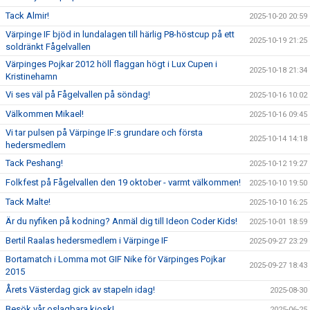
Tack Almir!
2025-10-20 20:59
Värpinge IF bjöd in lundalagen till härlig P8-höstcup på ett
2025-10-19 21:25
soldränkt Fågelvallen
Värpinges Pojkar 2012 höll flaggan högt i Lux Cupen i
2025-10-18 21:34
Kristinehamn
Vi ses väl på Fågelvallen på söndag!
2025-10-16 10:02
Välkommen Mikael!
2025-10-16 09:45
Vi tar pulsen på Värpinge IF:s grundare och första
2025-10-14 14:18
hedersmedlem
Tack Peshang!
2025-10-12 19:27
Folkfest på Fågelvallen den 19 oktober - varmt välkommen!
2025-10-10 19:50
Tack Malte!
2025-10-10 16:25
Är du nyfiken på kodning? Anmäl dig till Ideon Coder Kids!
2025-10-01 18:59
Bertil Raalas hedersmedlem i Värpinge IF
2025-09-27 23:29
Bortamatch i Lomma mot GIF Nike för Värpinges Pojkar
2025-09-27 18:43
2015
Årets Västerdag gick av stapeln idag!
2025-08-30
Besök vår oslagbara kiosk!
2025-06-25