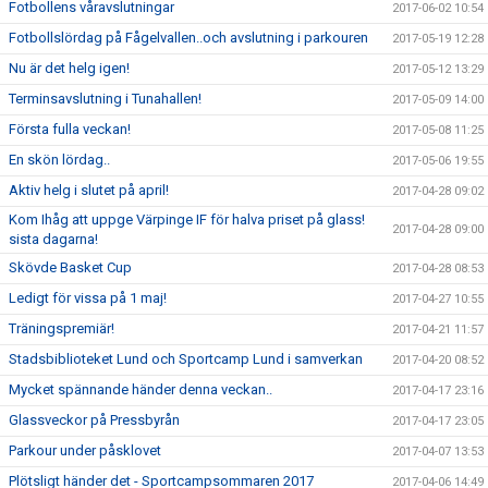
Fotbollens våravslutningar
2017-06-02 10:54
Fotbollslördag på Fågelvallen..och avslutning i parkouren
2017-05-19 12:28
Nu är det helg igen!
2017-05-12 13:29
Terminsavslutning i Tunahallen!
2017-05-09 14:00
Första fulla veckan!
2017-05-08 11:25
En skön lördag..
2017-05-06 19:55
Aktiv helg i slutet på april!
2017-04-28 09:02
Kom Ihåg att uppge Värpinge IF för halva priset på glass!
2017-04-28 09:00
sista dagarna!
Skövde Basket Cup
2017-04-28 08:53
Ledigt för vissa på 1 maj!
2017-04-27 10:55
Träningspremiär!
2017-04-21 11:57
Stadsbiblioteket Lund och Sportcamp Lund i samverkan
2017-04-20 08:52
Mycket spännande händer denna veckan..
2017-04-17 23:16
Glassveckor på Pressbyrån
2017-04-17 23:05
Parkour under påsklovet
2017-04-07 13:53
Plötsligt händer det - Sportcampsommaren 2017
2017-04-06 14:49