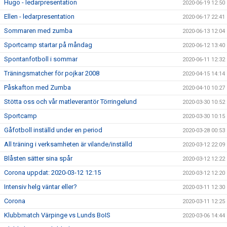
Hugo - ledarpresentation
2020-06-19 12:50
Ellen - ledarpresentation
2020-06-17 22:41
Sommaren med zumba
2020-06-13 12:04
Sportcamp startar på måndag
2020-06-12 13:40
Spontanfotboll i sommar
2020-06-11 12:32
Träningsmatcher för pojkar 2008
2020-04-15 14:14
Påskafton med Zumba
2020-04-10 10:27
Stötta oss och vår matleverantör Törringelund
2020-03-30 10:52
Sportcamp
2020-03-30 10:15
Gåfotboll inställd under en period
2020-03-28 00:53
All träning i verksamheten är vilande/inställd
2020-03-12 22:09
Blåsten sätter sina spår
2020-03-12 12:22
Corona uppdat: 2020-03-12 12:15
2020-03-12 12:20
Intensiv helg väntar eller?
2020-03-11 12:30
Corona
2020-03-11 12:25
Klubbmatch Värpinge vs Lunds BoIS
2020-03-06 14:44