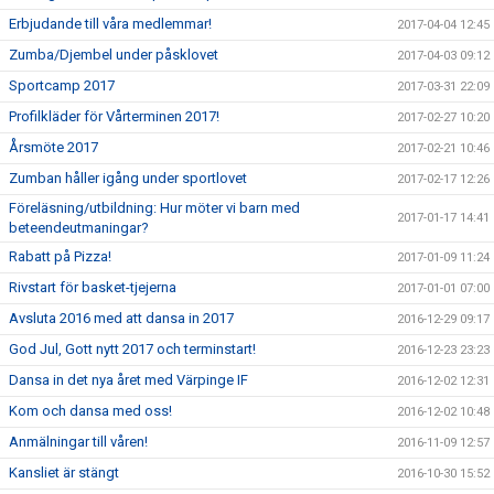
Erbjudande till våra medlemmar!
2017-04-04 12:45
Zumba/Djembel under påsklovet
2017-04-03 09:12
Sportcamp 2017
2017-03-31 22:09
Profilkläder för Vårterminen 2017!
2017-02-27 10:20
Årsmöte 2017
2017-02-21 10:46
Zumban håller igång under sportlovet
2017-02-17 12:26
Föreläsning/utbildning: Hur möter vi barn med
2017-01-17 14:41
beteendeutmaningar?
Rabatt på Pizza!
2017-01-09 11:24
Rivstart för basket-tjejerna
2017-01-01 07:00
Avsluta 2016 med att dansa in 2017
2016-12-29 09:17
God Jul, Gott nytt 2017 och terminstart!
2016-12-23 23:23
Dansa in det nya året med Värpinge IF
2016-12-02 12:31
Kom och dansa med oss!
2016-12-02 10:48
Anmälningar till våren!
2016-11-09 12:57
Kansliet är stängt
2016-10-30 15:52