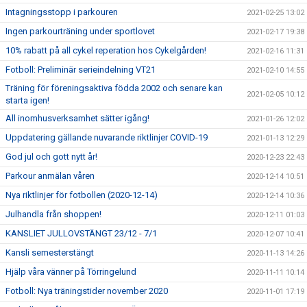
Intagningsstopp i parkouren
2021-02-25 13:02
Ingen parkourträning under sportlovet
2021-02-17 19:38
10% rabatt på all cykel reperation hos Cykelgården!
2021-02-16 11:31
Fotboll: Preliminär serieindelning VT21
2021-02-10 14:55
Träning för föreningsaktiva födda 2002 och senare kan
2021-02-05 10:12
starta igen!
All inomhusverksamhet sätter igång!
2021-01-26 12:02
Uppdatering gällande nuvarande riktlinjer COVID-19
2021-01-13 12:29
God jul och gott nytt år!
2020-12-23 22:43
Parkour anmälan våren
2020-12-14 10:51
Nya riktlinjer för fotbollen (2020-12-14)
2020-12-14 10:36
Julhandla från shoppen!
2020-12-11 01:03
KANSLIET JULLOVSTÄNGT 23/12 - 7/1
2020-12-07 10:41
Kansli semesterstängt
2020-11-13 14:26
Hjälp våra vänner på Törringelund
2020-11-11 10:14
Fotboll: Nya träningstider november 2020
2020-11-01 17:19