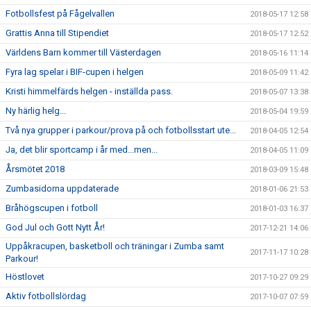
Fotbollsfest på Fågelvallen
2018-05-17 12:58
Grattis Anna till Stipendiet
2018-05-17 12:52
Världens Barn kommer till Västerdagen
2018-05-16 11:14
Fyra lag spelar i BIF-cupen i helgen
2018-05-09 11:42
Kristi himmelfärds helgen - inställda pass.
2018-05-07 13:38
Ny härlig helg...
2018-05-04 19:59
Två nya grupper i parkour/prova på och fotbollsstart ute...
2018-04-05 12:54
Ja, det blir sportcamp i år med...men...
2018-04-05 11:09
Årsmötet 2018
2018-03-09 15:48
Zumbasidorna uppdaterade
2018-01-06 21:53
Bråhögscupen i fotboll
2018-01-03 16:37
God Jul och Gott Nytt År!
2017-12-21 14:06
Uppåkracupen, basketboll och träningar i Zumba samt
2017-11-17 10:28
Parkour!
Höstlovet
2017-10-27 09:29
Aktiv fotbollslördag
2017-10-07 07:59