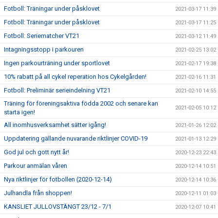
Fotboll: Träningar under påsklovet
2021-03-17 11:39
Fotboll: Träningar under påsklovet
2021-03-17 11:25
Fotboll: Seriematcher VT21
2021-03-12 11:49
Intagningsstopp i parkouren
2021-02-25 13:02
Ingen parkourträning under sportlovet
2021-02-17 19:38
10% rabatt på all cykel reperation hos Cykelgården!
2021-02-16 11:31
Fotboll: Preliminär serieindelning VT21
2021-02-10 14:55
Träning för föreningsaktiva födda 2002 och senare kan
2021-02-05 10:12
starta igen!
All inomhusverksamhet sätter igång!
2021-01-26 12:02
Uppdatering gällande nuvarande riktlinjer COVID-19
2021-01-13 12:29
God jul och gott nytt år!
2020-12-23 22:43
Parkour anmälan våren
2020-12-14 10:51
Nya riktlinjer för fotbollen (2020-12-14)
2020-12-14 10:36
Julhandla från shoppen!
2020-12-11 01:03
KANSLIET JULLOVSTÄNGT 23/12 - 7/1
2020-12-07 10:41