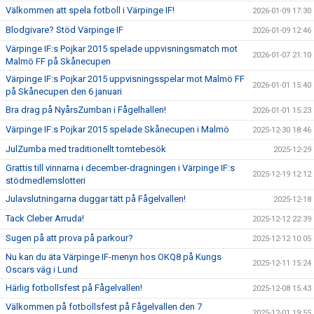
Välkommen att spela fotboll i Värpinge IF!
2026-01-09 17:30
Blodgivare? Stöd Värpinge IF
2026-01-09 12:46
Värpinge IF:s Pojkar 2015 spelade uppvisningsmatch mot
2026-01-07 21:10
Malmö FF på Skånecupen
Värpinge IF:s Pojkar 2015 uppvisningsspelar mot Malmö FF
2026-01-01 15:40
på Skånecupen den 6 januari
Bra drag på NyårsZumban i Fågelhallen!
2026-01-01 15:23
Värpinge IF:s Pojkar 2015 spelade Skånecupen i Malmö
2025-12-30 18:46
JulZumba med traditionellt tomtebesök
2025-12-29
Grattis till vinnarna i december-dragningen i Värpinge IF:s
2025-12-19 12:12
stödmedlemslotteri
Julavslutningarna duggar tätt på Fågelvallen!
2025-12-18
Tack Cleber Arruda!
2025-12-12 22:39
Sugen på att prova på parkour?
2025-12-12 10:05
Nu kan du äta Värpinge IF-menyn hos OKQ8 på Kungs
2025-12-11 15:24
Oscars väg i Lund
Härlig fotbollsfest på Fågelvallen!
2025-12-08 15:43
Välkommen på fotbollsfest på Fågelvallen den 7
2025-12-01 19:55