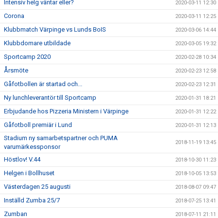
Intensiv helg väntar eller?
2020-03-11 12:30
Corona
2020-03-11 12:25
Klubbmatch Värpinge vs Lunds BoIS
2020-03-06 14:44
Klubbdomare utbildade
2020-03-05 19:32
Sportcamp 2020
2020-02-28 10:34
Årsmöte
2020-02-23 12:58
Gåfotbollen är startad och...
2020-02-23 12:31
Ny lunchleverantör till Sportcamp
2020-01-31 18:21
Erbjudande hos Pizzeria Ministern i Värpinge
2020-01-31 12:22
Gåfotboll premiär i Lund
2020-01-31 12:13
Stadium ny samarbetspartner och PUMA
2018-11-19 13:45
varumärkessponsor
Höstlov! V.44
2018-10-30 11:23
Helgen i Bollhuset
2018-10-05 13:53
Västerdagen 25 augusti
2018-08-07 09:47
Inställd Zumba 25/7
2018-07-25 13:41
Zumban
2018-07-11 21:11