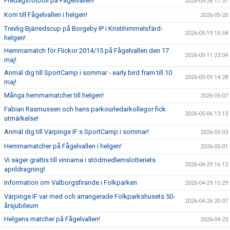
Fredagsfotboll på Fågelvallen!
2026-05-26 17:37
Kom till Fågelvallen i helgen!
2026-05-20
Trevlig Bjärredscup på Borgeby IP i Kristihimmelsfärd-
2026-05-19 15:58
helgen!
Hemmamatch för Flickor 2014/15 på Fågelvallen den 17
2026-05-11 23:04
maj!
Anmäl dig till SportCamp i sommar - early bird fram till 10
2026-05-09 14:28
maj!
Många hemmamatcher till helgen!
2026-05-07
Fabian Rasmussen och hans parkourledarkollegor fick
2026-05-06 13:13
utmärkelse!
Anmäl dig till Värpinge IF:s SportCamp i sommar!
2026-05-03
Hemmamatcher på Fågelvallen i helgen!
2026-05-01
Vi säger grattis till vinnarna i stödmedlemslotteriets
2026-04-29 16:12
aprildragning!
Information om Valborgsfirande i Folkparken
2026-04-29 15:29
Värpinge IF var med och arrangerade Folkparkshusets 50-
2026-04-26 20:07
årsjubileum
Helgens matcher på Fågelvallen!
2026-04-23