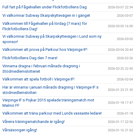
Full fart på Fågelvallen under Flickfotbollens Dag
2026-03-07 22:34
Vi välkomnar Subway Skarpskyttevägen in i gänget
2026-03-07
Välkommen till Fågelvallen på lördag (7 mars) för
2026-03-05 16:00
Flickfotbollens Dag!
Vi välkomnar Subway på Skarpskyttevägen i Lund som ny
2026-03-05
sponsor!
Välkommen att prova på Parkour hos Värpinge IF!
2026-03-04 20:44
Flickfotbollens Dag den 7 mars!
2026-02-26
Vinnarna dragna i februari månads dragning i
2026-02-25 22:40
Stödmedlemslotteriet
Välkommen att spela fotboll i Värpinge IF!
2026-02-04
Här är vinnarna i januari månads dragning i Värpinge IF:s
2026-01-23 21:35
stödmedlemslotteri
Värpinge IF:s Pojkar 2015 spelade träningsmatch mot
2026-01-18 17:47
Malmö FF
Välkommen att träna parkour med Lunds vassaste ledare!
2026-01-18
Vårens träningsmatchande är igång!
2026-01-17 22:56
Vårsäsongen igång!
2026-01-16 21:02