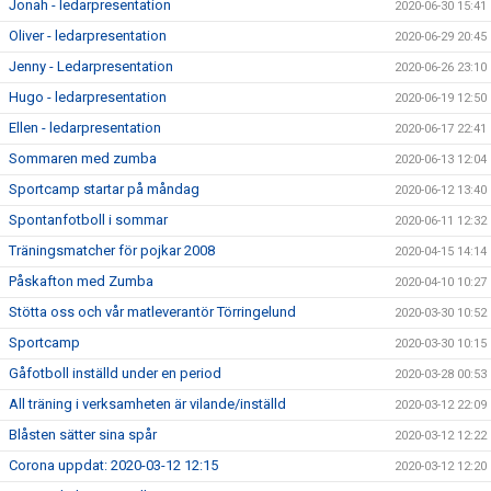
Jonah - ledarpresentation
2020-06-30 15:41
Oliver - ledarpresentation
2020-06-29 20:45
Jenny - Ledarpresentation
2020-06-26 23:10
Hugo - ledarpresentation
2020-06-19 12:50
Ellen - ledarpresentation
2020-06-17 22:41
Sommaren med zumba
2020-06-13 12:04
Sportcamp startar på måndag
2020-06-12 13:40
Spontanfotboll i sommar
2020-06-11 12:32
Träningsmatcher för pojkar 2008
2020-04-15 14:14
Påskafton med Zumba
2020-04-10 10:27
Stötta oss och vår matleverantör Törringelund
2020-03-30 10:52
Sportcamp
2020-03-30 10:15
Gåfotboll inställd under en period
2020-03-28 00:53
All träning i verksamheten är vilande/inställd
2020-03-12 22:09
Blåsten sätter sina spår
2020-03-12 12:22
Corona uppdat: 2020-03-12 12:15
2020-03-12 12:20