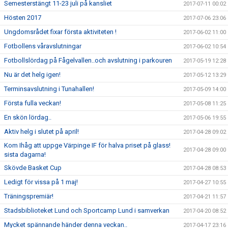
Semesterstängt 11-23 juli på kansliet
2017-07-11 00:02
Hösten 2017
2017-07-06 23:06
Ungdomsrådet fixar första aktiviteten !
2017-06-02 11:00
Fotbollens våravslutningar
2017-06-02 10:54
Fotbollslördag på Fågelvallen..och avslutning i parkouren
2017-05-19 12:28
Nu är det helg igen!
2017-05-12 13:29
Terminsavslutning i Tunahallen!
2017-05-09 14:00
Första fulla veckan!
2017-05-08 11:25
En skön lördag..
2017-05-06 19:55
Aktiv helg i slutet på april!
2017-04-28 09:02
Kom Ihåg att uppge Värpinge IF för halva priset på glass!
2017-04-28 09:00
sista dagarna!
Skövde Basket Cup
2017-04-28 08:53
Ledigt för vissa på 1 maj!
2017-04-27 10:55
Träningspremiär!
2017-04-21 11:57
Stadsbiblioteket Lund och Sportcamp Lund i samverkan
2017-04-20 08:52
Mycket spännande händer denna veckan..
2017-04-17 23:16