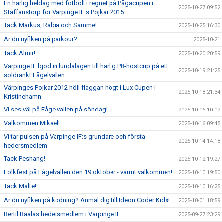
En härlig heldag med fotboll i regnet på Pågacupen i
2025-10-27 09:52
Staffanstorp för Värpinge IF:s Pojkar 2015
Tack Markus, Rabia och Samme!
2025-10-25 16:30
Är du nyfiken på parkour?
2025-10-21
Tack Almir!
2025-10-20 20:59
Värpinge IF bjöd in lundalagen till härlig P8-höstcup på ett
2025-10-19 21:25
soldränkt Fågelvallen
Värpinges Pojkar 2012 höll flaggan högt i Lux Cupen i
2025-10-18 21:34
Kristinehamn
Vi ses väl på Fågelvallen på söndag!
2025-10-16 10:02
Välkommen Mikael!
2025-10-16 09:45
Vi tar pulsen på Värpinge IF:s grundare och första
2025-10-14 14:18
hedersmedlem
Tack Peshang!
2025-10-12 19:27
Folkfest på Fågelvallen den 19 oktober - varmt välkommen!
2025-10-10 19:50
Tack Malte!
2025-10-10 16:25
Är du nyfiken på kodning? Anmäl dig till Ideon Coder Kids!
2025-10-01 18:59
Bertil Raalas hedersmedlem i Värpinge IF
2025-09-27 23:29