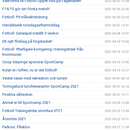
Välkomna till Fotboll Öppet Hus på Fågelvallen!
2021-06-02 13:58
F14/13 gör sin första match!
2021-05-30 22:46
Fotboll: P9 målvaktsträning
2021-05-30 22:42
Händelserik torsdagseftermiddag
2021-05-07 12:41
Fotboll: Seriespel inställt 3 veckor
2021-04-28 12:07
Ett nytt flicklag på högstadiet!
2021-04-19 10:56
Fotboll: Ytterligare korrigering i träningstider från
2021-04-16 12:37
Kommunen
Coop Värpinge sponsrar SportCamp
2021-04-13 13:00
Kulan är i luften, nu är det fotboll!
2021-04-13 12:57
Väster växer med rekreation och turism
2021-04-01 00:18
Törringelund lunchleverantör SportCamp 2021
2021-03-31 16:16
Positiva vårtecken
2021-03-31 12:11
Anmäl er till Sportcamp 2021
2021-03-26 13:00
Fotboll Träningstider utomhus VT21
2021-03-25 12:44
Årsmöte 2021
2021-03-22 10:51
Parkour: Påsklov
2021-03-17 11:54