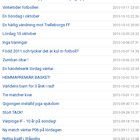
Vintertider fotbollen
2015-10-11 23:05
En Söndag i oktober
2015-10-10 22:26
En härlig vändning mot Trelleborgs FF
2015-10-10 20:00
Lördag 10 oktober
2015-10-09 23:32
Inga träningar
2015-10-08 07:31
Född 2011 och tycker det är kul m fotboll?
2015-10-07 14:39
Zumban ökar !
2015-10-06 22:39
En händelserik lördag väntar..
2015-10-02 23:34
HEMMAPREMIÄR BASKET!
2015-10-02 10:51
Världens barn för 3 året i rad!
2015-10-02 10:29
Tre matcher kvar
2015-10-01 11:20
Qigongen inställd pga sjukdom
2015-09-30 11:31
Stort TACK!
2015-09-28 15:37
Värpinge IF - 10 år på söndag!
2015-09-18 19:44
Ny match väntar P06 på lördagen
2015-09-17 12:38
Nyttig kväll i Stångby
2015-09-16 12:58