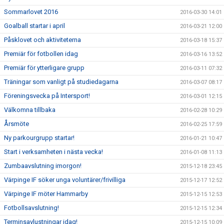
Sommarlovet 2016
2016-03-30 14:01
Goalball startar i april
2016-03-21 12:00
Påsklovet och aktiviteterna
2016-03-18 15:37
Premiär för fotbollen idag
2016-03-16 13:52
Premiär för ytterligare grupp
2016-03-11 07:32
Träningar som vanligt på studiedagarna
2016-03-07 08:17
Föreningsvecka på Intersport!
2016-03-01 12:15
Välkomna tillbaka
2016-02-28 10:29
Årsmöte
2016-02-25 17:59
Ny parkourgrupp startar!
2016-01-21 10:47
Start i verksamheten i nästa vecka!
2016-01-08 11:13
Zumbaavslutning imorgon!
2015-12-18 23:45
Värpinge IF söker unga voluntärer/frivilliga
2015-12-17 12:52
Värpinge IF möter Hammarby
2015-12-15 12:53
Fotbollsavslutning!
2015-12-15 12:34
Terminsavlustningar idag!
2015-12-15 10:09