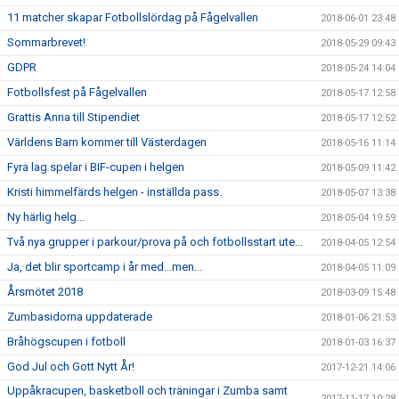
11 matcher skapar Fotbollslördag på Fågelvallen
2018-06-01 23:48
Sommarbrevet!
2018-05-29 09:43
GDPR
2018-05-24 14:04
Fotbollsfest på Fågelvallen
2018-05-17 12:58
Grattis Anna till Stipendiet
2018-05-17 12:52
Världens Barn kommer till Västerdagen
2018-05-16 11:14
Fyra lag spelar i BIF-cupen i helgen
2018-05-09 11:42
Kristi himmelfärds helgen - inställda pass.
2018-05-07 13:38
Ny härlig helg...
2018-05-04 19:59
Två nya grupper i parkour/prova på och fotbollsstart ute...
2018-04-05 12:54
Ja, det blir sportcamp i år med...men...
2018-04-05 11:09
Årsmötet 2018
2018-03-09 15:48
Zumbasidorna uppdaterade
2018-01-06 21:53
Bråhögscupen i fotboll
2018-01-03 16:37
God Jul och Gott Nytt År!
2017-12-21 14:06
Uppåkracupen, basketboll och träningar i Zumba samt
2017-11-17 10:28