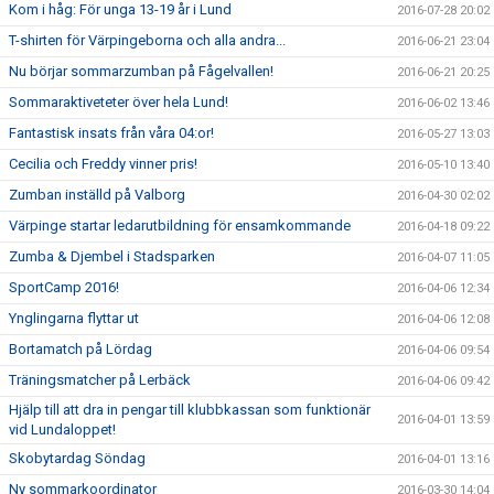
Kom i håg: För unga 13-19 år i Lund
2016-07-28 20:02
T-shirten för Värpingeborna och alla andra...
2016-06-21 23:04
Nu börjar sommarzumban på Fågelvallen!
2016-06-21 20:25
Sommaraktiveteter över hela Lund!
2016-06-02 13:46
Fantastisk insats från våra 04:or!
2016-05-27 13:03
Cecilia och Freddy vinner pris!
2016-05-10 13:40
Zumban inställd på Valborg
2016-04-30 02:02
Värpinge startar ledarutbildning för ensamkommande
2016-04-18 09:22
Zumba & Djembel i Stadsparken
2016-04-07 11:05
SportCamp 2016!
2016-04-06 12:34
Ynglingarna flyttar ut
2016-04-06 12:08
Bortamatch på Lördag
2016-04-06 09:54
Träningsmatcher på Lerbäck
2016-04-06 09:42
Hjälp till att dra in pengar till klubbkassan som funktionär
2016-04-01 13:59
vid Lundaloppet!
Skobytardag Söndag
2016-04-01 13:16
Ny sommarkoordinator
2016-03-30 14:04