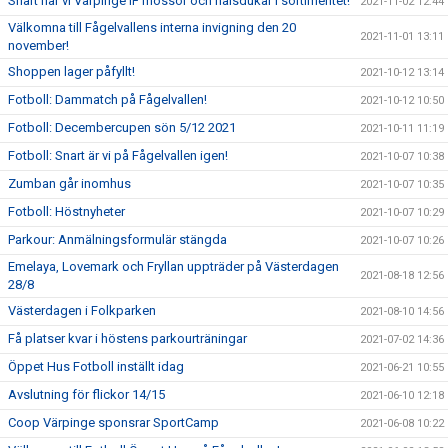
Snart har vi Värpinge IF mössor och halsdukar i sortimentet!
2021-11-02 12:44
Välkomna till Fågelvallens interna invigning den 20
2021-11-01 13:11
november!
Shoppen lager påfyllt!
2021-10-12 13:14
Fotboll: Dammatch på Fågelvallen!
2021-10-12 10:50
Fotboll: Decembercupen sön 5/12 2021
2021-10-11 11:19
Fotboll: Snart är vi på Fågelvallen igen!
2021-10-07 10:38
Zumban går inomhus
2021-10-07 10:35
Fotboll: Höstnyheter
2021-10-07 10:29
Parkour: Anmälningsformulär stängda
2021-10-07 10:26
Emelaya, Lovemark och Fryllan uppträder på Västerdagen
2021-08-18 12:56
28/8
Västerdagen i Folkparken
2021-08-10 14:56
Få platser kvar i höstens parkourträningar
2021-07-02 14:36
Öppet Hus Fotboll inställt idag
2021-06-21 10:55
Avslutning för flickor 14/15
2021-06-10 12:18
Coop Värpinge sponsrar SportCamp
2021-06-08 10:22