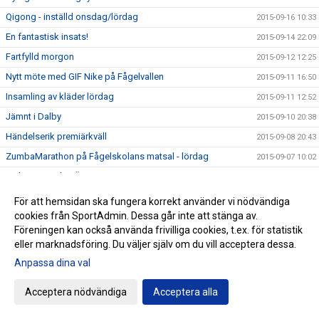
Qigong - inställd onsdag/lördag
2015-09-16 10:33
En fantastisk insats!
2015-09-14 22:09
Fartfylld morgon
2015-09-12 12:25
Nytt möte med GIF Nike på Fågelvallen
2015-09-11 16:50
Insamling av kläder lördag
2015-09-11 12:52
Jämnt i Dalby
2015-09-10 20:38
Händelserik premiärkväll
2015-09-08 20:43
ZumbaMarathon på Fågelskolans matsal - lördag
2015-09-07 10:02
Parkouranmälan Öppen igen!
2015-09-02 11:45
Klubbvecka på Intersport 31 augusti - 6 september
2015-08-23 22:12
För att hemsidan ska fungera korrekt använder vi nödvändiga
cookies från SportAdmin. Dessa går inte att stänga av.
Basketens kalender för flickor 02-04 uppdaterad
2015-08-23 21:38
Föreningen kan också använda frivilliga cookies, t.ex. för statistik
Basket för 07-09 startar i september
2015-08-23 08:07
eller marknadsföring. Du väljer själv om du vill acceptera dessa.
Fotbollsmatcherna drar igång igen
2015-08-22 07:20
Anpassa dina val
Ytterligare en match flyttad
2015-08-19 13:42
Acceptera nödvändiga
Acceptera alla
Anmälan till parkouren i Lund - formuläret stängt till 1/9
2015-08-18 10:21
Nytt i verksamheten - Goalball!
2015-08-18 10:19