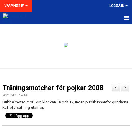
VÄRPINGE IF
LOGGA IN
HEM
NYHETER
MEDLEMSKAP
KONTAKT
FÖRENINGEN
Träningsmatcher för pojkar 2008
<
>
KLUBBKOLLEKTION
2020-04-15 14:14
Dubbelmöten mot Torn klockan 18 och 19, ingen publik innanför grindarna.
Kaffeförsäljning utanför.