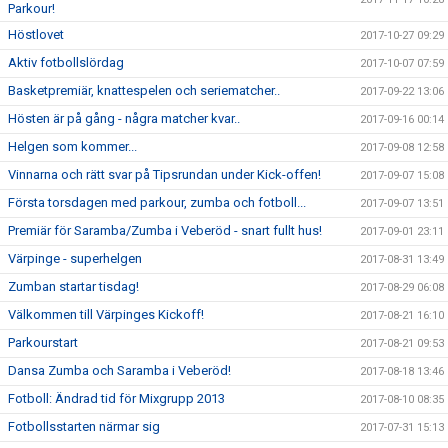
Parkour!
Höstlovet
2017-10-27 09:29
Aktiv fotbollslördag
2017-10-07 07:59
Basketpremiär, knattespelen och seriematcher..
2017-09-22 13:06
Hösten är på gång - några matcher kvar..
2017-09-16 00:14
Helgen som kommer...
2017-09-08 12:58
Vinnarna och rätt svar på Tipsrundan under Kick-offen!
2017-09-07 15:08
Första torsdagen med parkour, zumba och fotboll...
2017-09-07 13:51
Premiär för Saramba/Zumba i Veberöd - snart fullt hus!
2017-09-01 23:11
Värpinge - superhelgen
2017-08-31 13:49
Zumban startar tisdag!
2017-08-29 06:08
Välkommen till Värpinges Kickoff!
2017-08-21 16:10
Parkourstart
2017-08-21 09:53
Dansa Zumba och Saramba i Veberöd!
2017-08-18 13:46
Fotboll: Ändrad tid för Mixgrupp 2013
2017-08-10 08:35
Fotbollsstarten närmar sig
2017-07-31 15:13