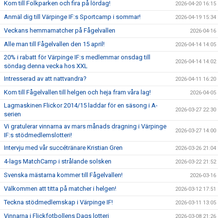
Kom till Folkparken och fira på lördag!
2026-04-20 16:15
Anmäl dig till Värpinge IF:s Sportcamp i sommar!
2026-04-19 15:34
Veckans hemmamatcher på Fågelvallen
2026-04-16
Alle man till Fågelvallen den 15 april!
2026-04-14 14:05
20% i rabatt för Värpinge IF:s medlemmar onsdag till
2026-04-14 14:02
söndag denna vecka hos XXL
Intresserad av att nattvandra?
2026-04-11 16:20
Kom till Fågelvallen till helgen och heja fram våra lag!
2026-04-05
Lagmaskinen Flickor 2014/15 laddar för en säsong i A-
2026-03-27 22:30
serien
Vi gratulerar vinnarna av mars månads dragning i Värpinge
2026-03-27 14:00
IF:s stödmedlemslotteri!
Intervju med vår succétränare Kristian Gren
2026-03-26 21:04
4-lags MatchCamp i strålande solsken
2026-03-22 21:52
Svenska mästarna kommer till Fågelvallen!
2026-03-16
Välkommen att titta på matcher i helgen!
2026-03-12 17:51
Teckna stödmedlemskap i Värpinge IF!
2026-03-11 13:05
Vinnarna i Flickfotbollens Dags lotteri
2026-03-08 21:26