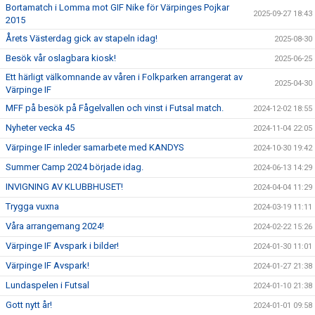
Bortamatch i Lomma mot GIF Nike för Värpinges Pojkar
2025-09-27 18:43
2015
Årets Västerdag gick av stapeln idag!
2025-08-30
Besök vår oslagbara kiosk!
2025-06-25
Ett härligt välkomnande av våren i Folkparken arrangerat av
2025-04-30
Värpinge IF
MFF på besök på Fågelvallen och vinst i Futsal match.
2024-12-02 18:55
Nyheter vecka 45
2024-11-04 22:05
Värpinge IF inleder samarbete med KANDYS
2024-10-30 19:42
Summer Camp 2024 började idag.
2024-06-13 14:29
INVIGNING AV KLUBBHUSET!
2024-04-04 11:29
Trygga vuxna
2024-03-19 11:11
Våra arrangemang 2024!
2024-02-22 15:26
Värpinge IF Avspark i bilder!
2024-01-30 11:01
Värpinge IF Avspark!
2024-01-27 21:38
Lundaspelen i Futsal
2024-01-10 21:38
Gott nytt år!
2024-01-01 09:58