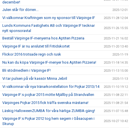
december!
Julen står för dörren...
2025-12-01
Vi välkomnar Kraftringen som ny sponsor till Värpinge IF
2025-11-28 12:04
Lunds Kommuns Fastighets AB och Värpinge IF tecknar
2025-11-26 15:55
nytt sponsoravtal
Beställ Värpinge IF-menyerna hos Aptiten Pizzeria
2025-11-21 16:02
Värpinge IF är nu anslutet till Fritidskortet
2025-11-20 13:40
Flickor 2016 trotsade regn och rusk
2025-11-19
Nu kan du köpa Värpinge IF-menyer hos Aptiten Pizzeria!
2025-11-18 14:35
Bli stödmedlem i Värpinge IF!
2025-11-13 15:00
Vi tar pulsen på vår kassör Minna Jebril
2025-11-13
Vi välkomnar vår nya tränarkonstellation för Pojkar 2013/14
2025-11-10 19:12
Värpinge IF:s pojkar 2015 mötte Mjällby på Strandvallen
2025-11-08 22:11
Värpinges Pojkar 2015 fick träffa svenska mästarna!
2025-11-08 21:54
Läskig HalloweenZUMBA för våra härliga ZUMBA-gäng!
2025-11-07 15:48
Värpinge IF:s Pojkar 2012 tog hem segern i Gåsacupen i
2025-10-27 10:42
Skurup