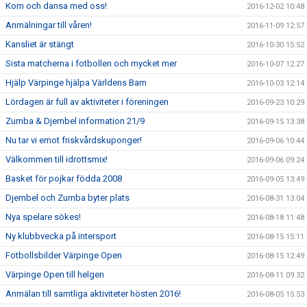
Kom och dansa med oss!
2016-12-02 10:48
Anmälningar till våren!
2016-11-09 12:57
Kansliet är stängt
2016-10-30 15:52
Sista matcherna i fotbollen och mycket mer
2016-10-07 12:27
Hjälp Värpinge hjälpa Världens Barn
2016-10-03 12:14
Lördagen är full av aktiviteter i föreningen
2016-09-23 10:29
Zumba & Djembel information 21/9
2016-09-15 13:38
Nu tar vi emot friskvårdskuponger!
2016-09-06 10:44
Välkommen till idrottsmix!
2016-09-06 09:24
Basket för pojkar födda 2008
2016-09-05 13:49
Djembel och Zumba byter plats
2016-08-31 13:04
Nya spelare sökes!
2016-08-18 11:48
Ny klubbvecka på intersport
2016-08-15 15:11
Fotbollsbilder Värpinge Open
2016-08-15 12:49
Värpinge Open till helgen
2016-08-11 09:32
Anmälan till samtliga aktiviteter hösten 2016!
2016-08-05 15:53