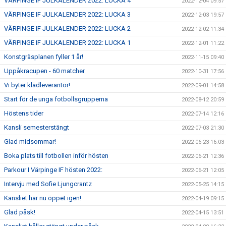
VÄRPINGE IF JULKALENDER 2022: LUCKA 4
2022-12-04 09:57
VÄRPINGE IF JULKALENDER 2022: LUCKA 3
2022-12-03 19:57
VÄRPINGE IF JULKALENDER 2022: LUCKA 2
2022-12-02 11:34
VÄRPINGE IF JULKALENDER 2022: LUCKA 1
2022-12-01 11:22
Konstgräsplanen fyller 1 år!
2022-11-15 09:40
Uppåkracupen - 60 matcher
2022-10-31 17:56
Vi byter klädleverantör!
2022-09-01 14:58
Start för de unga fotbollsgrupperna
2022-08-12 20:59
Höstens tider
2022-07-14 12:16
Kansli semesterstängt
2022-07-03 21:30
Glad midsommar!
2022-06-23 16:03
Boka plats till fotbollen inför hösten
2022-06-21 12:36
Parkour I Värpinge IF hösten 2022:
2022-06-21 12:05
Intervju med Sofie Ljungcrantz
2022-05-25 14:15
Kansliet har nu öppet igen!
2022-04-19 09:15
Glad påsk!
2022-04-15 13:51