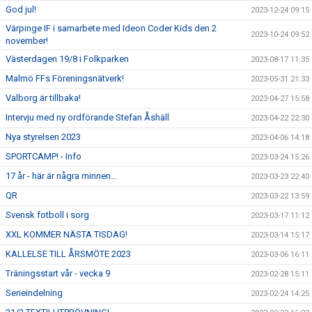
God jul!
2023-12-24 09:15
Värpinge IF i samarbete med Ideon Coder Kids den 2
2023-10-24 09:52
november!
Västerdagen 19/8 i Folkparken
2023-08-17 11:35
Malmö FFs Föreningsnätverk!
2023-05-31 21:33
Valborg är tillbaka!
2023-04-27 15:58
Intervju med ny ordförande Stefan Åshäll
2023-04-22 22:30
Nya styrelsen 2023
2023-04-06 14:18
SPORTCAMP! - Info
2023-03-24 15:26
17 år - här är några minnen…
2023-03-23 22:40
QR
2023-03-22 13:59
Svensk fotboll i sorg
2023-03-17 11:12
XXL KOMMER NÄSTA TISDAG!
2023-03-14 15:17
KALLELSE TILL ÅRSMÖTE 2023
2023-03-06 16:11
Träningsstart vår - vecka 9
2023-02-28 15:11
Serieindelning
2023-02-24 14:25