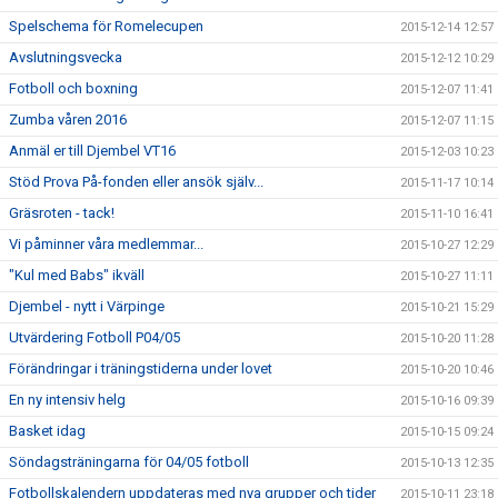
Spelschema för Romelecupen
2015-12-14 12:57
Avslutningsvecka
2015-12-12 10:29
Fotboll och boxning
2015-12-07 11:41
Zumba våren 2016
2015-12-07 11:15
Anmäl er till Djembel VT16
2015-12-03 10:23
Stöd Prova På-fonden eller ansök själv...
2015-11-17 10:14
Gräsroten - tack!
2015-11-10 16:41
Vi påminner våra medlemmar...
2015-10-27 12:29
"Kul med Babs" ikväll
2015-10-27 11:11
Djembel - nytt i Värpinge
2015-10-21 15:29
Utvärdering Fotboll P04/05
2015-10-20 11:28
Förändringar i träningstiderna under lovet
2015-10-20 10:46
En ny intensiv helg
2015-10-16 09:39
Basket idag
2015-10-15 09:24
Söndagsträningarna för 04/05 fotboll
2015-10-13 12:35
Fotbollskalendern uppdateras med nya grupper och tider
2015-10-11 23:18