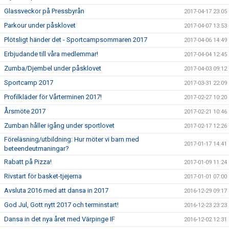
Glassveckor på Pressbyrån
2017-04-17 23:05
Parkour under påsklovet
2017-04-07 13:53
Plötsligt händer det - Sportcampsommaren 2017
2017-04-06 14:49
Erbjudande till våra medlemmar!
2017-04-04 12:45
Zumba/Djembel under påsklovet
2017-04-03 09:12
Sportcamp 2017
2017-03-31 22:09
Profilkläder för Vårterminen 2017!
2017-02-27 10:20
Årsmöte 2017
2017-02-21 10:46
Zumban håller igång under sportlovet
2017-02-17 12:26
Föreläsning/utbildning: Hur möter vi barn med
2017-01-17 14:41
beteendeutmaningar?
Rabatt på Pizza!
2017-01-09 11:24
Rivstart för basket-tjejerna
2017-01-01 07:00
Avsluta 2016 med att dansa in 2017
2016-12-29 09:17
God Jul, Gott nytt 2017 och terminstart!
2016-12-23 23:23
Dansa in det nya året med Värpinge IF
2016-12-02 12:31