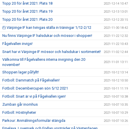
Topp 20 för året 2021: Plats 18
2021-12-14 10:47
Topp 20 för året 2021: Plats 19
2021-12-13 13:01
Topp 20 för året 2021: Plats 20
2021-12-12 20:15
(!) Värpinge IF kan tvingas ställa in träningar 1/12-2/12
2021-11-30 18:42
Nu finns Värpinge IF halsdukar och mössor i shoppen!
2021-11-22 12:32
Fågelvallen invigs!
2021-11-22 10:43
Snart har vi Värpinge IF mössor och halsdukar i sortimentet!
2021-11-02 12:44
Välkomna till Fågelvallens interna invigning den 20
2021-11-01 13:11
november!
Shoppen lager påfyllt!
2021-10-12 13:14
Fotboll: Dammatch på Fågelvallen!
2021-10-12 10:50
Fotboll: Decembercupen sön 5/12 2021
2021-10-11 11:19
Fotboll: Snart är vi på Fågelvallen igen!
2021-10-07 10:38
Zumban går inomhus
2021-10-07 10:35
Fotboll: Höstnyheter
2021-10-07 10:29
Parkour: Anmälningsformulär stängda
2021-10-07 10:26
Emelaya, Lovemark och Fryllan uppträder på Västerdagen