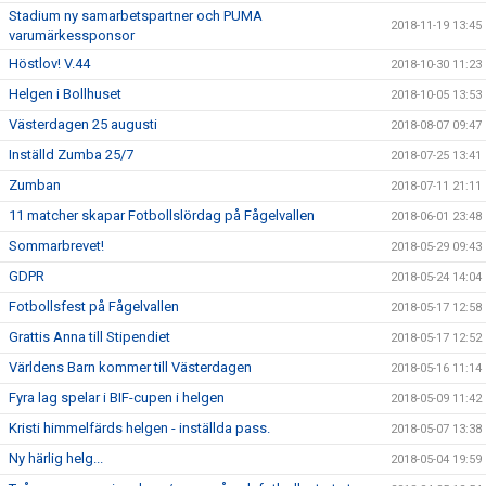
Stadium ny samarbetspartner och PUMA
2018-11-19 13:45
varumärkessponsor
Höstlov! V.44
2018-10-30 11:23
Helgen i Bollhuset
2018-10-05 13:53
Västerdagen 25 augusti
2018-08-07 09:47
Inställd Zumba 25/7
2018-07-25 13:41
Zumban
2018-07-11 21:11
11 matcher skapar Fotbollslördag på Fågelvallen
2018-06-01 23:48
Sommarbrevet!
2018-05-29 09:43
GDPR
2018-05-24 14:04
Fotbollsfest på Fågelvallen
2018-05-17 12:58
Grattis Anna till Stipendiet
2018-05-17 12:52
Världens Barn kommer till Västerdagen
2018-05-16 11:14
Fyra lag spelar i BIF-cupen i helgen
2018-05-09 11:42
Kristi himmelfärds helgen - inställda pass.
2018-05-07 13:38
Ny härlig helg...
2018-05-04 19:59