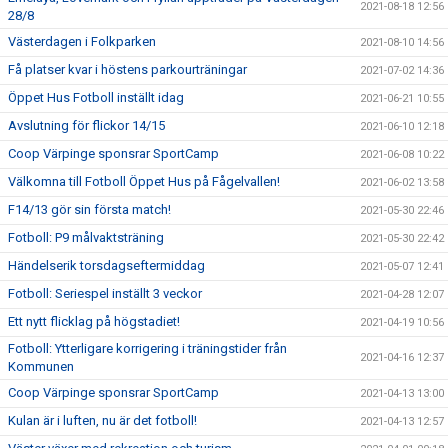
2021-08-18 12:56
28/8
Västerdagen i Folkparken
2021-08-10 14:56
Få platser kvar i höstens parkourträningar
2021-07-02 14:36
Öppet Hus Fotboll inställt idag
2021-06-21 10:55
Avslutning för flickor 14/15
2021-06-10 12:18
Coop Värpinge sponsrar SportCamp
2021-06-08 10:22
Välkomna till Fotboll Öppet Hus på Fågelvallen!
2021-06-02 13:58
F14/13 gör sin första match!
2021-05-30 22:46
Fotboll: P9 målvaktsträning
2021-05-30 22:42
Händelserik torsdagseftermiddag
2021-05-07 12:41
Fotboll: Seriespel inställt 3 veckor
2021-04-28 12:07
Ett nytt flicklag på högstadiet!
2021-04-19 10:56
Fotboll: Ytterligare korrigering i träningstider från
2021-04-16 12:37
Kommunen
Coop Värpinge sponsrar SportCamp
2021-04-13 13:00
Kulan är i luften, nu är det fotboll!
2021-04-13 12:57