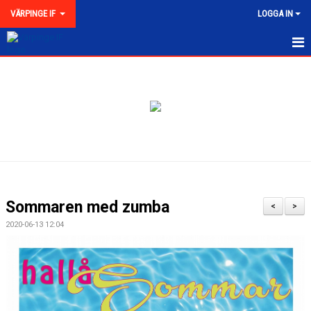
VÄRPINGE IF
LOGGA IN
HEM
NYHETER
MEDLEMSKAP
KONTAKT
FÖRENINGEN
Sommaren med zumba
<
>
KLUBBKOLLEKTION
2020-06-13 12:04