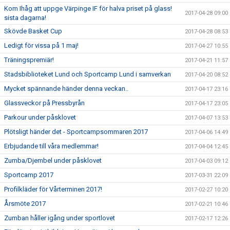
Kom Ihåg att uppge Värpinge IF för halva priset på glass!
2017-04-28 09:00
sista dagarna!
Skövde Basket Cup
2017-04-28 08:53
Ledigt för vissa på 1 maj!
2017-04-27 10:55
Träningspremiär!
2017-04-21 11:57
Stadsbiblioteket Lund och Sportcamp Lund i samverkan
2017-04-20 08:52
Mycket spännande händer denna veckan..
2017-04-17 23:16
Glassveckor på Pressbyrån
2017-04-17 23:05
Parkour under påsklovet
2017-04-07 13:53
Plötsligt händer det - Sportcampsommaren 2017
2017-04-06 14:49
Erbjudande till våra medlemmar!
2017-04-04 12:45
Zumba/Djembel under påsklovet
2017-04-03 09:12
Sportcamp 2017
2017-03-31 22:09
Profilkläder för Vårterminen 2017!
2017-02-27 10:20
Årsmöte 2017
2017-02-21 10:46
Zumban håller igång under sportlovet
2017-02-17 12:26