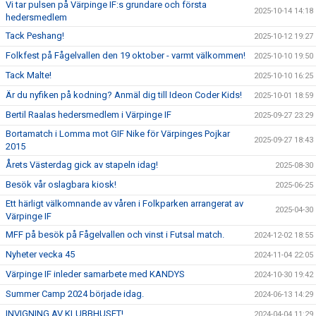
Vi tar pulsen på Värpinge IF:s grundare och första
2025-10-14 14:18
hedersmedlem
Tack Peshang!
2025-10-12 19:27
Folkfest på Fågelvallen den 19 oktober - varmt välkommen!
2025-10-10 19:50
Tack Malte!
2025-10-10 16:25
Är du nyfiken på kodning? Anmäl dig till Ideon Coder Kids!
2025-10-01 18:59
Bertil Raalas hedersmedlem i Värpinge IF
2025-09-27 23:29
Bortamatch i Lomma mot GIF Nike för Värpinges Pojkar
2025-09-27 18:43
2015
Årets Västerdag gick av stapeln idag!
2025-08-30
Besök vår oslagbara kiosk!
2025-06-25
Ett härligt välkomnande av våren i Folkparken arrangerat av
2025-04-30
Värpinge IF
MFF på besök på Fågelvallen och vinst i Futsal match.
2024-12-02 18:55
Nyheter vecka 45
2024-11-04 22:05
Värpinge IF inleder samarbete med KANDYS
2024-10-30 19:42
Summer Camp 2024 började idag.
2024-06-13 14:29
INVIGNING AV KLUBBHUSET!
2024-04-04 11:29