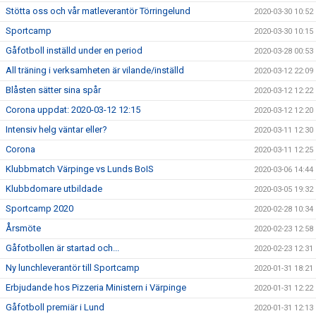
Stötta oss och vår matleverantör Törringelund
2020-03-30 10:52
Sportcamp
2020-03-30 10:15
Gåfotboll inställd under en period
2020-03-28 00:53
All träning i verksamheten är vilande/inställd
2020-03-12 22:09
Blåsten sätter sina spår
2020-03-12 12:22
Corona uppdat: 2020-03-12 12:15
2020-03-12 12:20
Intensiv helg väntar eller?
2020-03-11 12:30
Corona
2020-03-11 12:25
Klubbmatch Värpinge vs Lunds BoIS
2020-03-06 14:44
Klubbdomare utbildade
2020-03-05 19:32
Sportcamp 2020
2020-02-28 10:34
Årsmöte
2020-02-23 12:58
Gåfotbollen är startad och...
2020-02-23 12:31
Ny lunchleverantör till Sportcamp
2020-01-31 18:21
Erbjudande hos Pizzeria Ministern i Värpinge
2020-01-31 12:22
Gåfotboll premiär i Lund
2020-01-31 12:13