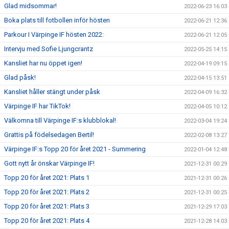
Glad midsommar!
2022-06-23 16:03
Boka plats till fotbollen inför hösten
2022-06-21 12:36
Parkour I Värpinge IF hösten 2022:
2022-06-21 12:05
Intervju med Sofie Ljungcrantz
2022-05-25 14:15
Kansliet har nu öppet igen!
2022-04-19 09:15
Glad påsk!
2022-04-15 13:51
Kansliet håller stängt under påsk
2022-04-09 16:32
Värpinge IF har TikTok!
2022-04-05 10:12
Välkomna till Värpinge IF:s klubblokal!
2022-03-04 19:24
Grattis på födelsedagen Bertil!
2022-02-08 13:27
Värpinge IF:s Topp 20 för året 2021 - Summering
2022-01-04 12:48
Gott nytt år önskar Värpinge IF!
2021-12-31 00:29
Topp 20 för året 2021: Plats 1
2021-12-31 00:26
Topp 20 för året 2021: Plats 2
2021-12-31 00:25
Topp 20 för året 2021: Plats 3
2021-12-29 17:03
Topp 20 för året 2021: Plats 4
2021-12-28 14:03