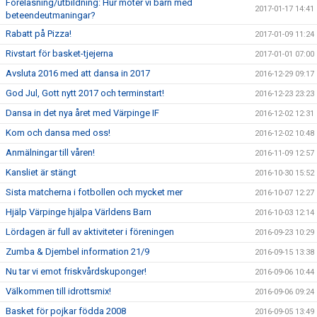
Föreläsning/utbildning: Hur möter vi barn med
2017-01-17 14:41
beteendeutmaningar?
Rabatt på Pizza!
2017-01-09 11:24
Rivstart för basket-tjejerna
2017-01-01 07:00
Avsluta 2016 med att dansa in 2017
2016-12-29 09:17
God Jul, Gott nytt 2017 och terminstart!
2016-12-23 23:23
Dansa in det nya året med Värpinge IF
2016-12-02 12:31
Kom och dansa med oss!
2016-12-02 10:48
Anmälningar till våren!
2016-11-09 12:57
Kansliet är stängt
2016-10-30 15:52
Sista matcherna i fotbollen och mycket mer
2016-10-07 12:27
Hjälp Värpinge hjälpa Världens Barn
2016-10-03 12:14
Lördagen är full av aktiviteter i föreningen
2016-09-23 10:29
Zumba & Djembel information 21/9
2016-09-15 13:38
Nu tar vi emot friskvårdskuponger!
2016-09-06 10:44
Välkommen till idrottsmix!
2016-09-06 09:24
Basket för pojkar födda 2008
2016-09-05 13:49