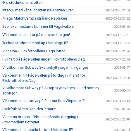
IF:s stödmedlemslotteri!
Intervju med vår succétränare Kristian Gren
2026-03-26 21:04
4-lags MatchCamp i strålande solsken
2026-03-22 21:52
Svenska mästarna kommer till Fågelvallen!
2026-03-16
Välkommen att titta på matcher i helgen!
2026-03-12 17:51
Teckna stödmedlemskap i Värpinge IF!
2026-03-11 13:05
Vinnarna i Flickfotbollens Dags lotteri
2026-03-08 21:26
Full fart på Fågelvallen under Flickfotbollens Dag
2026-03-07 22:34
Vi välkomnar Subway Skarpskyttevägen in i gänget
2026-03-07
Välkommen till Fågelvallen på lördag (7 mars) för
2026-03-05 16:00
Flickfotbollens Dag!
Vi välkomnar Subway på Skarpskyttevägen i Lund som ny
2026-03-05
sponsor!
Välkommen att prova på Parkour hos Värpinge IF!
2026-03-04 20:44
Flickfotbollens Dag den 7 mars!
2026-02-26
Vinnarna dragna i februari månads dragning i
2026-02-25 22:40
Stödmedlemslotteriet
Välkommen att spela fotboll i Värpinge IF!
2026-02-04