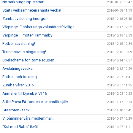
Ny parkourgrupp startar!
2016-01-21 10:47
Start i verksamheten i nästa vecka!
2016-01-08 11:13
Zumbaavslutning imorgon!
2015-12-18 23:45
Värpinge IF söker unga voluntärer/frivilliga
2015-12-17 12:52
Värpinge IF möter Hammarby
2015-12-15 12:53
Fotbollsavslutning!
2015-12-15 12:34
Terminsavlustningar idag!
2015-12-15 10:09
Spelschema för Romelecupen
2015-12-14 12:57
Avslutningsvecka
2015-12-12 10:29
Fotboll och boxning
2015-12-07 11:41
Zumba våren 2016
2015-12-07 11:15
Anmäl er till Djembel VT16
2015-12-03 10:23
Stöd Prova På-fonden eller ansök själv...
2015-11-17 10:14
Gräsroten - tack!
2015-11-10 16:41
Vi påminner våra medlemmar...
2015-10-27 12:29
"Kul med Babs" ikväll
2015-10-27 11:11