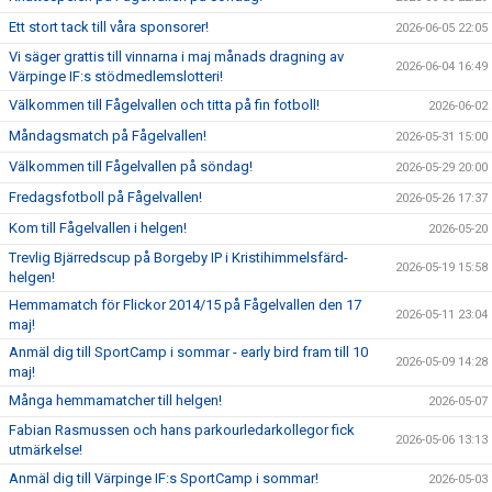
Ett stort tack till våra sponsorer!
2026-06-05 22:05
Vi säger grattis till vinnarna i maj månads dragning av
2026-06-04 16:49
Värpinge IF:s stödmedlemslotteri!
Välkommen till Fågelvallen och titta på fin fotboll!
2026-06-02
Måndagsmatch på Fågelvallen!
2026-05-31 15:00
Välkommen till Fågelvallen på söndag!
2026-05-29 20:00
Fredagsfotboll på Fågelvallen!
2026-05-26 17:37
Kom till Fågelvallen i helgen!
2026-05-20
Trevlig Bjärredscup på Borgeby IP i Kristihimmelsfärd-
2026-05-19 15:58
helgen!
Hemmamatch för Flickor 2014/15 på Fågelvallen den 17
2026-05-11 23:04
maj!
Anmäl dig till SportCamp i sommar - early bird fram till 10
2026-05-09 14:28
maj!
Många hemmamatcher till helgen!
2026-05-07
Fabian Rasmussen och hans parkourledarkollegor fick
2026-05-06 13:13
utmärkelse!
Anmäl dig till Värpinge IF:s SportCamp i sommar!
2026-05-03