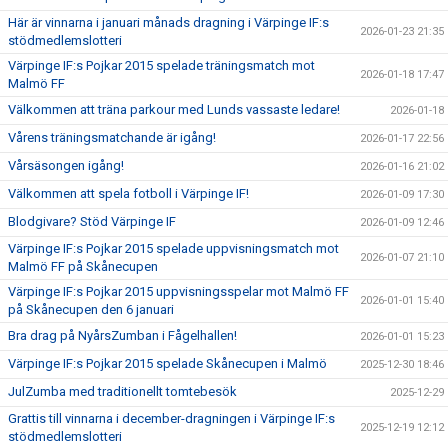
Här är vinnarna i januari månads dragning i Värpinge IF:s
2026-01-23 21:35
stödmedlemslotteri
Värpinge IF:s Pojkar 2015 spelade träningsmatch mot
2026-01-18 17:47
Malmö FF
Välkommen att träna parkour med Lunds vassaste ledare!
2026-01-18
Vårens träningsmatchande är igång!
2026-01-17 22:56
Vårsäsongen igång!
2026-01-16 21:02
Välkommen att spela fotboll i Värpinge IF!
2026-01-09 17:30
Blodgivare? Stöd Värpinge IF
2026-01-09 12:46
Värpinge IF:s Pojkar 2015 spelade uppvisningsmatch mot
2026-01-07 21:10
Malmö FF på Skånecupen
Värpinge IF:s Pojkar 2015 uppvisningsspelar mot Malmö FF
2026-01-01 15:40
på Skånecupen den 6 januari
Bra drag på NyårsZumban i Fågelhallen!
2026-01-01 15:23
Värpinge IF:s Pojkar 2015 spelade Skånecupen i Malmö
2025-12-30 18:46
JulZumba med traditionellt tomtebesök
2025-12-29
Grattis till vinnarna i december-dragningen i Värpinge IF:s
2025-12-19 12:12
stödmedlemslotteri