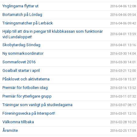
Ynglingarna flyttar ut
2016-04-06 12:08
Bortamatch på Lördag
2016-04-06 09:54
Träningsmatcher på Lerbäck
2016-04-06 09:42
Hjälp till att dra in pengar till klubbkassan som funktionär
2016-04-01 13:59
vid Lundaloppet!
Skobytardag Söndag
2016-04-01 13:16
Ny sommarkoordinator
2016-03-30 14:04
Sommarlovet 2016
2016-03-30 14:01
Goalball startar i april
2016-03-21 12:00
Påsklovet och aktiviteterna
2016-03-18 15:37
Premiär för fotbollen idag
2016-03-16 13:52
Premiär för ytterligare grupp
2016-03-11 07:32
Träningar som vanligt på studiedagarna
2016-03-07 08:17
Föreningsvecka på Intersport!
2016-03-01 12:15
Välkomna tillbaka
2016-02-28 10:29
Årsmöte
2016-02-25 17:59