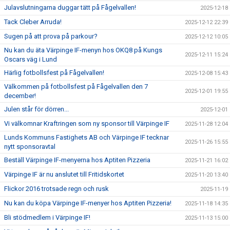
Julavslutningarna duggar tätt på Fågelvallen!
2025-12-18
Tack Cleber Arruda!
2025-12-12 22:39
Sugen på att prova på parkour?
2025-12-12 10:05
Nu kan du äta Värpinge IF-menyn hos OKQ8 på Kungs
2025-12-11 15:24
Oscars väg i Lund
Härlig fotbollsfest på Fågelvallen!
2025-12-08 15:43
Välkommen på fotbollsfest på Fågelvallen den 7
2025-12-01 19:55
december!
Julen står för dörren...
2025-12-01
Vi välkomnar Kraftringen som ny sponsor till Värpinge IF
2025-11-28 12:04
Lunds Kommuns Fastighets AB och Värpinge IF tecknar
2025-11-26 15:55
nytt sponsoravtal
Beställ Värpinge IF-menyerna hos Aptiten Pizzeria
2025-11-21 16:02
Värpinge IF är nu anslutet till Fritidskortet
2025-11-20 13:40
Flickor 2016 trotsade regn och rusk
2025-11-19
Nu kan du köpa Värpinge IF-menyer hos Aptiten Pizzeria!
2025-11-18 14:35
Bli stödmedlem i Värpinge IF!
2025-11-13 15:00