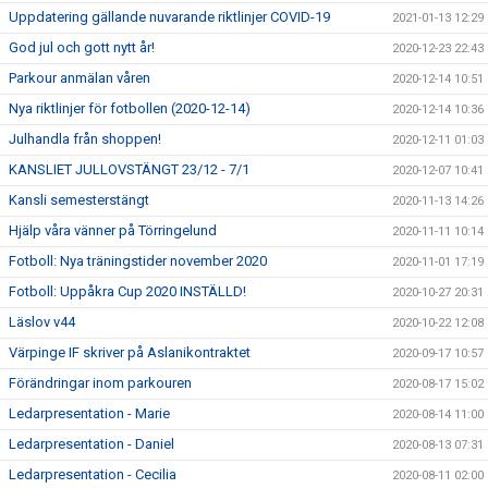
Uppdatering gällande nuvarande riktlinjer COVID-19
2021-01-13 12:29
God jul och gott nytt år!
2020-12-23 22:43
Parkour anmälan våren
2020-12-14 10:51
Nya riktlinjer för fotbollen (2020-12-14)
2020-12-14 10:36
Julhandla från shoppen!
2020-12-11 01:03
KANSLIET JULLOVSTÄNGT 23/12 - 7/1
2020-12-07 10:41
Kansli semesterstängt
2020-11-13 14:26
Hjälp våra vänner på Törringelund
2020-11-11 10:14
Fotboll: Nya träningstider november 2020
2020-11-01 17:19
Fotboll: Uppåkra Cup 2020 INSTÄLLD!
2020-10-27 20:31
Läslov v44
2020-10-22 12:08
Värpinge IF skriver på Aslanikontraktet
2020-09-17 10:57
Förändringar inom parkouren
2020-08-17 15:02
Ledarpresentation - Marie
2020-08-14 11:00
Ledarpresentation - Daniel
2020-08-13 07:31
Ledarpresentation - Cecilia
2020-08-11 02:00