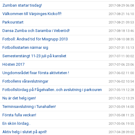
Zumban startar tisdag!
2017-08-29 06:08
Välkommen till Värpinges Kickoff!
2017-08-21 16:10
Parkourstart
2017-08-21 09:53
Dansa Zumba och Saramba i Veberöd!
2017-08-18 13:46
Fotboll: Ändrad tid för Mixgrupp 2013
2017-08-10 08:35
Fotbollsstarten närmar sig
2017-07-31 15:13
Semesterstängt 11-23 juli på kansliet
2017-07-11 00:02
Hösten 2017
2017-07-06 23:06
Ungdomsrådet fixar första aktiviteten !
2017-06-02 11:00
Fotbollens våravslutningar
2017-06-02 10:54
Fotbollslördag på Fågelvallen..och avslutning i parkouren
2017-05-19 12:28
Nu är det helg igen!
2017-05-12 13:29
Terminsavslutning i Tunahallen!
2017-05-09 14:00
Första fulla veckan!
2017-05-08 11:25
En skön lördag..
2017-05-06 19:55
Aktiv helg i slutet på april!
2017-04-28 09:02