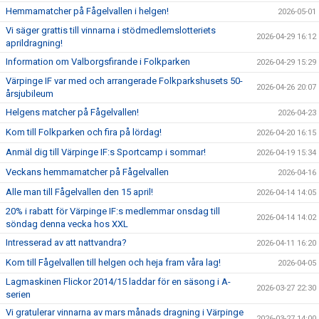
Hemmamatcher på Fågelvallen i helgen!
2026-05-01
Vi säger grattis till vinnarna i stödmedlemslotteriets
2026-04-29 16:12
aprildragning!
Information om Valborgsfirande i Folkparken
2026-04-29 15:29
Värpinge IF var med och arrangerade Folkparkshusets 50-
2026-04-26 20:07
årsjubileum
Helgens matcher på Fågelvallen!
2026-04-23
Kom till Folkparken och fira på lördag!
2026-04-20 16:15
Anmäl dig till Värpinge IF:s Sportcamp i sommar!
2026-04-19 15:34
Veckans hemmamatcher på Fågelvallen
2026-04-16
Alle man till Fågelvallen den 15 april!
2026-04-14 14:05
20% i rabatt för Värpinge IF:s medlemmar onsdag till
2026-04-14 14:02
söndag denna vecka hos XXL
Intresserad av att nattvandra?
2026-04-11 16:20
Kom till Fågelvallen till helgen och heja fram våra lag!
2026-04-05
Lagmaskinen Flickor 2014/15 laddar för en säsong i A-
2026-03-27 22:30
serien
Vi gratulerar vinnarna av mars månads dragning i Värpinge
2026-03-27 14:00