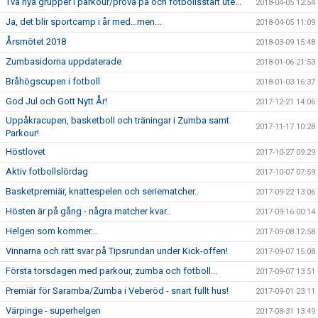
Två nya grupper i parkour/prova på och fotbollsstart ute...
2018-04-05 12:54
Ja, det blir sportcamp i år med...men...
2018-04-05 11:09
Årsmötet 2018
2018-03-09 15:48
Zumbasidorna uppdaterade
2018-01-06 21:53
Bråhögscupen i fotboll
2018-01-03 16:37
God Jul och Gott Nytt År!
2017-12-21 14:06
Uppåkracupen, basketboll och träningar i Zumba samt
2017-11-17 10:28
Parkour!
Höstlovet
2017-10-27 09:29
Aktiv fotbollslördag
2017-10-07 07:59
Basketpremiär, knattespelen och seriematcher..
2017-09-22 13:06
Hösten är på gång - några matcher kvar..
2017-09-16 00:14
Helgen som kommer...
2017-09-08 12:58
Vinnarna och rätt svar på Tipsrundan under Kick-offen!
2017-09-07 15:08
Första torsdagen med parkour, zumba och fotboll...
2017-09-07 13:51
Premiär för Saramba/Zumba i Veberöd - snart fullt hus!
2017-09-01 23:11
Värpinge - superhelgen
2017-08-31 13:49