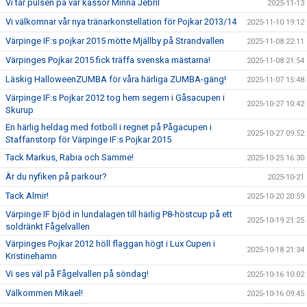
Vi tar pulsen på vår kassör Minna Jebril
2025-11-13
Vi välkomnar vår nya tränarkonstellation för Pojkar 2013/14
2025-11-10 19:12
Värpinge IF:s pojkar 2015 mötte Mjällby på Strandvallen
2025-11-08 22:11
Värpinges Pojkar 2015 fick träffa svenska mästarna!
2025-11-08 21:54
Läskig HalloweenZUMBA för våra härliga ZUMBA-gäng!
2025-11-07 15:48
Värpinge IF:s Pojkar 2012 tog hem segern i Gåsacupen i
2025-10-27 10:42
Skurup
En härlig heldag med fotboll i regnet på Pågacupen i
2025-10-27 09:52
Staffanstorp för Värpinge IF:s Pojkar 2015
Tack Markus, Rabia och Samme!
2025-10-25 16:30
Är du nyfiken på parkour?
2025-10-21
Tack Almir!
2025-10-20 20:59
Värpinge IF bjöd in lundalagen till härlig P8-höstcup på ett
2025-10-19 21:25
soldränkt Fågelvallen
Värpinges Pojkar 2012 höll flaggan högt i Lux Cupen i
2025-10-18 21:34
Kristinehamn
Vi ses väl på Fågelvallen på söndag!
2025-10-16 10:02
Välkommen Mikael!
2025-10-16 09:45