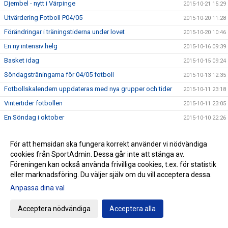
Djembel - nytt i Värpinge
2015-10-21 15:29
Utvärdering Fotboll P04/05
2015-10-20 11:28
Förändringar i träningstiderna under lovet
2015-10-20 10:46
En ny intensiv helg
2015-10-16 09:39
Basket idag
2015-10-15 09:24
Söndagsträningarna för 04/05 fotboll
2015-10-13 12:35
Fotbollskalendern uppdateras med nya grupper och tider
2015-10-11 23:18
Vintertider fotbollen
2015-10-11 23:05
En Söndag i oktober
2015-10-10 22:26
En härlig vändning mot Trelleborgs FF
2015-10-10 20:00
För att hemsidan ska fungera korrekt använder vi nödvändiga
Lördag 10 oktober
2015-10-09 23:32
cookies från SportAdmin. Dessa går inte att stänga av.
Inga träningar
2015-10-08 07:31
Föreningen kan också använda frivilliga cookies, t.ex. för statistik
Född 2011 och tycker det är kul m fotboll?
eller marknadsföring. Du väljer själv om du vill acceptera dessa.
2015-10-07 14:39
Anpassa dina val
Zumban ökar !
2015-10-06 22:39
En händelserik lördag väntar..
2015-10-02 23:34
Acceptera nödvändiga
Acceptera alla
HEMMAPREMIÄR BASKET!
2015-10-02 10:51