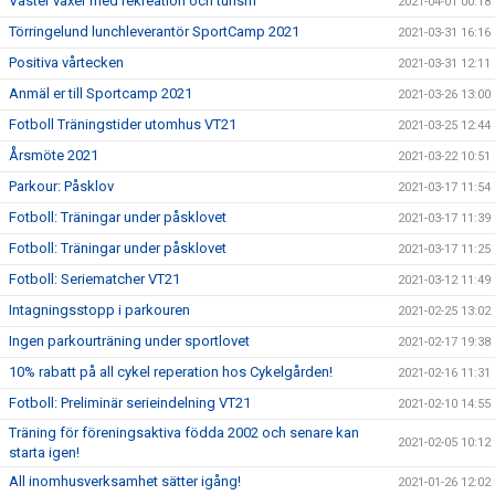
Väster växer med rekreation och turism
2021-04-01 00:18
Törringelund lunchleverantör SportCamp 2021
2021-03-31 16:16
Positiva vårtecken
2021-03-31 12:11
Anmäl er till Sportcamp 2021
2021-03-26 13:00
Fotboll Träningstider utomhus VT21
2021-03-25 12:44
Årsmöte 2021
2021-03-22 10:51
Parkour: Påsklov
2021-03-17 11:54
Fotboll: Träningar under påsklovet
2021-03-17 11:39
Fotboll: Träningar under påsklovet
2021-03-17 11:25
Fotboll: Seriematcher VT21
2021-03-12 11:49
Intagningsstopp i parkouren
2021-02-25 13:02
Ingen parkourträning under sportlovet
2021-02-17 19:38
10% rabatt på all cykel reperation hos Cykelgården!
2021-02-16 11:31
Fotboll: Preliminär serieindelning VT21
2021-02-10 14:55
Träning för föreningsaktiva födda 2002 och senare kan
2021-02-05 10:12
starta igen!
All inomhusverksamhet sätter igång!
2021-01-26 12:02