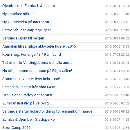
Djembel och Zumba byter plats
2016-08-31 13:04
Nya spelare sökes!
2016-08-18 11:48
Ny klubbvecka på intersport
2016-08-15 15:11
Fotbollsbilder Värpinge Open
2016-08-15 12:49
Värpinge Open till helgen
2016-08-11 09:32
Anmälan till samtliga aktiviteter hösten 2016!
2016-08-05 15:53
Kom i håg: För unga 13-19 år i Lund
2016-07-28 20:02
T-shirten för Värpingeborna och alla andra...
2016-06-21 23:04
Nu börjar sommarzumban på Fågelvallen!
2016-06-21 20:25
Sommaraktiveteter över hela Lund!
2016-06-02 13:46
Fantastisk insats från våra 04:or!
2016-05-27 13:03
Cecilia och Freddy vinner pris!
2016-05-10 13:40
Zumban inställd på Valborg
2016-04-30 02:02
Värpinge startar ledarutbildning för ensamkommande
2016-04-18 09:22
Zumba & Djembel i Stadsparken
2016-04-07 11:05
SportCamp 2016!
2016-04-06 12:34