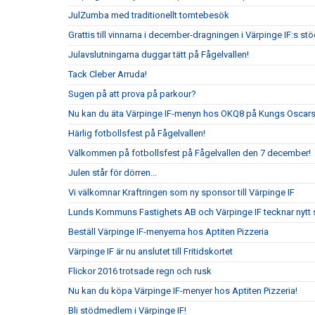
JulZumba med traditionellt tomtebesök
Grattis till vinnarna i december-dragningen i Värpinge IF:s s
Julavslutningarna duggar tätt på Fågelvallen!
Tack Cleber Arruda!
Sugen på att prova på parkour?
Nu kan du äta Värpinge IF-menyn hos OKQ8 på Kungs Oscars
Härlig fotbollsfest på Fågelvallen!
Välkommen på fotbollsfest på Fågelvallen den 7 december!
Julen står för dörren...
Vi välkomnar Kraftringen som ny sponsor till Värpinge IF
Lunds Kommuns Fastighets AB och Värpinge IF tecknar nytt 
Beställ Värpinge IF-menyerna hos Aptiten Pizzeria
Värpinge IF är nu anslutet till Fritidskortet
Flickor 2016 trotsade regn och rusk
Nu kan du köpa Värpinge IF-menyer hos Aptiten Pizzeria!
Bli stödmedlem i Värpinge IF!