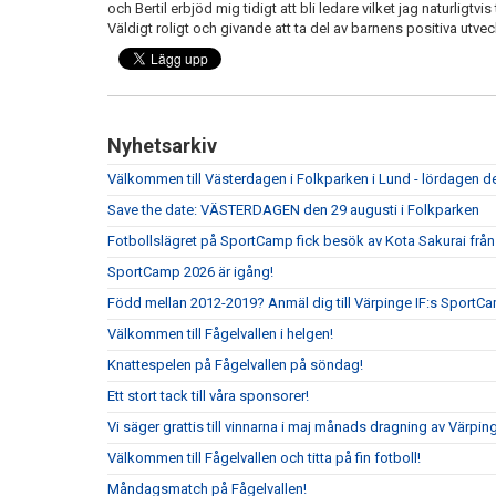
och Bertil erbjöd mig tidigt att bli ledare vilket jag naturligtvis
Väldigt roligt och givande att ta del av barnens positiva utvec
Nyhetsarkiv
Välkommen till Västerdagen i Folkparken i Lund - lördagen de
Save the date: VÄSTERDAGEN den 29 augusti i Folkparken
Fotbollslägret på SportCamp fick besök av Kota Sakurai frå
SportCamp 2026 är igång!
Född mellan 2012-2019? Anmäl dig till Värpinge IF:s SportC
Välkommen till Fågelvallen i helgen!
Knattespelen på Fågelvallen på söndag!
Ett stort tack till våra sponsorer!
Vi säger grattis till vinnarna i maj månads dragning av Värpin
Välkommen till Fågelvallen och titta på fin fotboll!
Måndagsmatch på Fågelvallen!