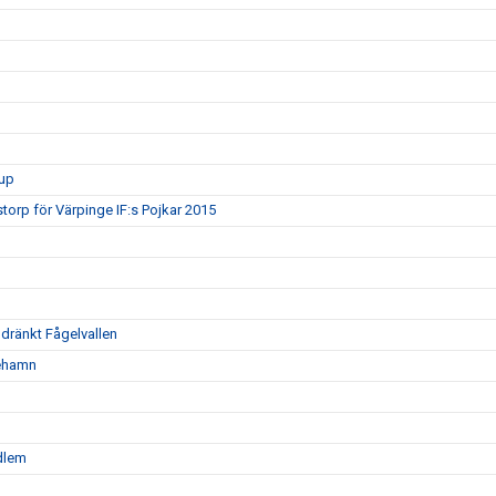
rup
torp för Värpinge IF:s Pojkar 2015
oldränkt Fågelvallen
nehamn
edlem