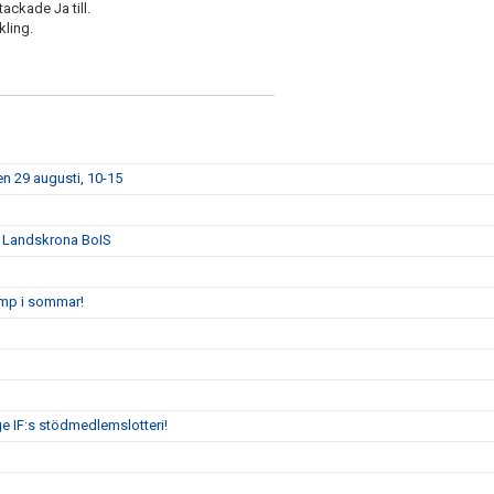
 tackade Ja till.
kling.
n 29 augusti, 10-15
n Landskrona BoIS
amp i sommar!
ge IF:s stödmedlemslotteri!