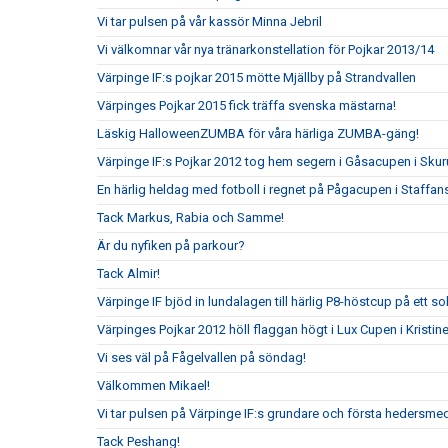
Vi tar pulsen på vår kassör Minna Jebril
Vi välkomnar vår nya tränarkonstellation för Pojkar 2013/14
Värpinge IF:s pojkar 2015 mötte Mjällby på Strandvallen
Värpinges Pojkar 2015 fick träffa svenska mästarna!
Läskig HalloweenZUMBA för våra härliga ZUMBA-gäng!
Värpinge IF:s Pojkar 2012 tog hem segern i Gåsacupen i Sku
En härlig heldag med fotboll i regnet på Pågacupen i Staffans
Tack Markus, Rabia och Samme!
Är du nyfiken på parkour?
Tack Almir!
Värpinge IF bjöd in lundalagen till härlig P8-höstcup på ett s
Värpinges Pojkar 2012 höll flaggan högt i Lux Cupen i Kristi
Vi ses väl på Fågelvallen på söndag!
Välkommen Mikael!
Vi tar pulsen på Värpinge IF:s grundare och första hedersm
Tack Peshang!