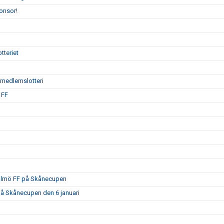
onsor!
tteriet
ödmedlemslotteri
 FF
Malmö FF på Skånecupen
på Skånecupen den 6 januari