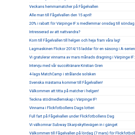
Veckans hemmamatcher på Fågelvallen
Alle man till Fågelvallen den 15 april!
20% i rabatt för Värpinge IF:s medlemmar onsdag till sönda
Intresserad av att nattvandra?
Kom till Fågelvallen till helgen och heja fram våra lag!
Lagmaskinen Flickor 2014/15 laddar för en säsong i A-serien
Vi gratulerar vinnarna av mars månads dragning i Värpinge IF
Intervju med vår succétränare Kristian Gren
4-lags MatchCamp i strålande solsken
Svenska mästarna kommer till Fågelvallen!
Välkommen att titta på matcher i helgen!
Teckna stödmedlemskap i Värpinge IF!
Vinnarna i Flickfotbollens Dags lotteri
Full fart på Fågelvallen under Flickfotbollens Dag
Vi välkomnar Subway Skarpskyttevägen in i gänget
Välkommen till Fågelvallen på lördag (7 mars) för Flickfotbo