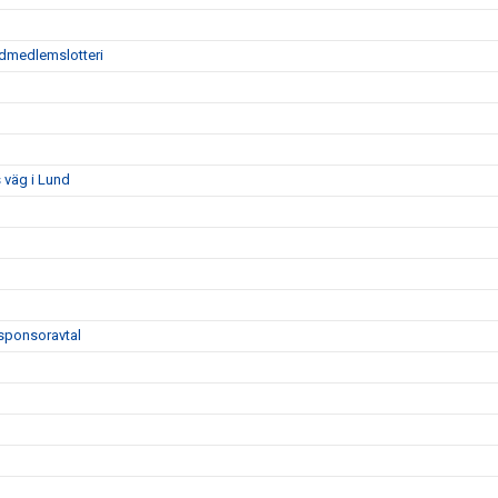
tödmedlemslotteri
 väg i Lund
sponsoravtal