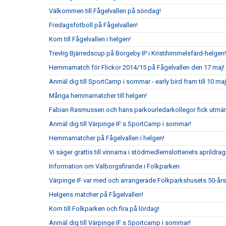
Välkommen till Fågelvallen på söndag!
Fredagsfotboll på Fågelvallen!
Kom till Fågelvallen i helgen!
Trevlig Bjärredscup på Borgeby IP i Kristihimmelsfärd-helgen!
Hemmamatch för Flickor 2014/15 på Fågelvallen den 17 maj!
Anmäl dig till SportCamp i sommar - early bird fram till 10 maj
Många hemmamatcher till helgen!
Fabian Rasmussen och hans parkourledarkollegor fick utmär
Anmäl dig till Värpinge IF:s SportCamp i sommar!
Hemmamatcher på Fågelvallen i helgen!
Vi säger grattis till vinnarna i stödmedlemslotteriets aprildrag
Information om Valborgsfirande i Folkparken
Värpinge IF var med och arrangerade Folkparkshusets 50-år
Helgens matcher på Fågelvallen!
Kom till Folkparken och fira på lördag!
Anmäl dig till Värpinge IF:s Sportcamp i sommar!