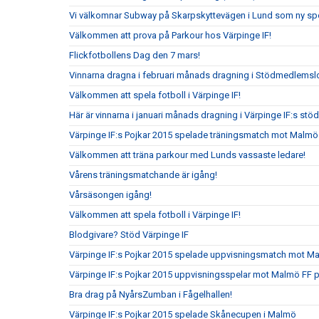
Vi välkomnar Subway på Skarpskyttevägen i Lund som ny sp
Välkommen att prova på Parkour hos Värpinge IF!
Flickfotbollens Dag den 7 mars!
Vinnarna dragna i februari månads dragning i Stödmedlemslo
Välkommen att spela fotboll i Värpinge IF!
Här är vinnarna i januari månads dragning i Värpinge IF:s st
Värpinge IF:s Pojkar 2015 spelade träningsmatch mot Malmö
Välkommen att träna parkour med Lunds vassaste ledare!
Vårens träningsmatchande är igång!
Vårsäsongen igång!
Välkommen att spela fotboll i Värpinge IF!
Blodgivare? Stöd Värpinge IF
Värpinge IF:s Pojkar 2015 spelade uppvisningsmatch mot 
Värpinge IF:s Pojkar 2015 uppvisningsspelar mot Malmö FF 
Bra drag på NyårsZumban i Fågelhallen!
Värpinge IF:s Pojkar 2015 spelade Skånecupen i Malmö