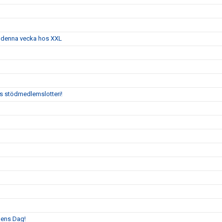
g denna vecka hos XXL
:s stödmedlemslotteri!
llens Dag!