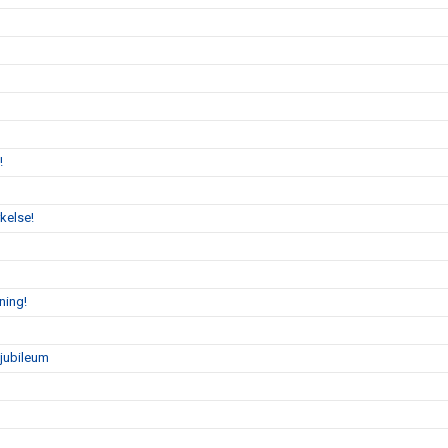
!
kelse!
ning!
sjubileum